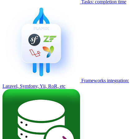
Tasks: completion time
Frameworks integration:
Laravel, Symfony, Yii, RoR, etc