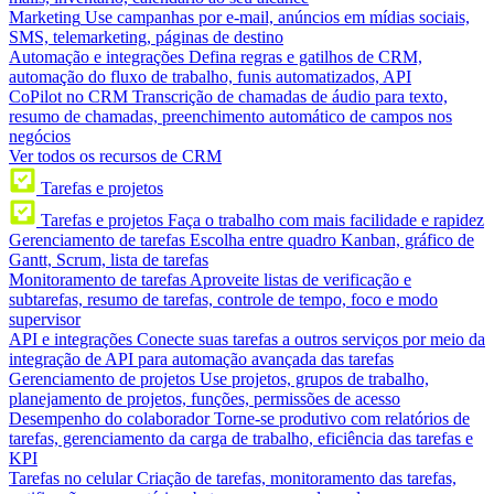
Marketing
Use campanhas por e-mail, anúncios em mídias sociais,
SMS, telemarketing, páginas de destino
Automação e integrações
Defina regras e gatilhos de CRM,
automação do fluxo de trabalho, funis automatizados, API
CoPilot no CRM
Transcrição de chamadas de áudio para texto,
resumo de chamadas, preenchimento automático de campos nos
negócios
Ver todos os recursos de CRM
Tarefas e projetos
Tarefas e projetos
Faça o trabalho com mais facilidade e rapidez
Gerenciamento de tarefas
Escolha entre quadro Kanban, gráfico de
Gantt, Scrum, lista de tarefas
Monitoramento de tarefas
Aproveite listas de verificação e
subtarefas, resumo de tarefas, controle de tempo, foco e modo
supervisor
API e integrações
Conecte suas tarefas a outros serviços por meio da
integração de API para automação avançada das tarefas
Gerenciamento de projetos
Use projetos, grupos de trabalho,
planejamento de projetos, funções, permissões de acesso
Desempenho do colaborador
Torne-se produtivo com relatórios de
tarefas, gerenciamento da carga de trabalho, eficiência das tarefas e
KPI
Tarefas no celular
Criação de tarefas, monitoramento das tarefas,