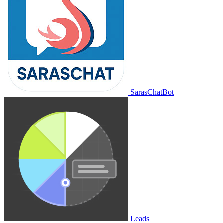
SarasChatBot
Leads