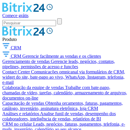
Comece grátis
Produto
CRM
CRM
Gerencie facilmente as vendas e os clientes
Gerenciamento de vendas
Gerencie leads, negócios, contatos,
pipelines, permissões de acesso e funções
Contact Center
Comunicações omnicanal via formulários de CRM,
widget do site, bate-papo ao vivo, WhatsApp, Instagram, telefonia,
e-mail
Colaboração da equipe de vendas
Trabalhe com bate-papo,
chamadas de vídeo, tarefas, calendário, armazenamento de arquivos,
documentos on-line
Capacitação de vendas
Obtenha orçamentos, faturas, pagamentos,
catálogo, inventário, assinatura eletrônica, loja CRM
Análises e relatórios
Analise funil de vendas, desempenho dos
colaboradores, inteligência de vendas, relatórios de BI
CRM no celular
Leads, negócios, faturas, pagamentos, telefonia, e-
mails, inventário, calendário ao seu alcance