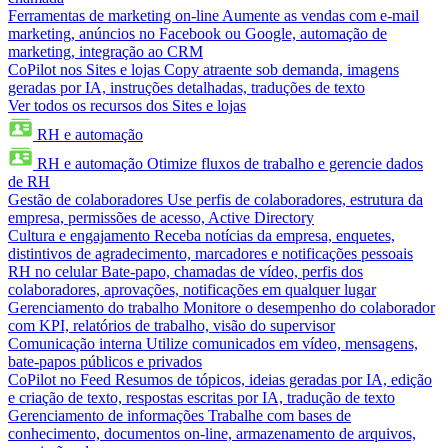
Ferramentas de marketing on-line
Aumente as vendas com e-mail
marketing, anúncios no Facebook ou Google, automação de
marketing, integração ao CRM
CoPilot nos Sites e lojas
Copy atraente sob demanda, imagens
geradas por IA, instruções detalhadas, traduções de texto
Ver todos os recursos dos Sites e lojas
RH e automação
RH e automação
Otimize fluxos de trabalho e gerencie dados
de RH
Gestão de colaboradores
Use perfis de colaboradores, estrutura da
empresa, permissões de acesso, Active Directory
Cultura e engajamento
Receba notícias da empresa, enquetes,
distintivos de agradecimento, marcadores e notificações pessoais
RH no celular
Bate-papo, chamadas de vídeo, perfis dos
colaboradores, aprovações, notificações em qualquer lugar
Gerenciamento do trabalho
Monitore o desempenho do colaborador
com KPI, relatórios de trabalho, visão do supervisor
Comunicação interna
Utilize comunicados em vídeo, mensagens,
bate-papos públicos e privados
CoPilot no Feed
Resumos de tópicos, ideias geradas por IA, edição
e criação de texto, respostas escritas por IA, tradução de texto
Gerenciamento de informações
Trabalhe com bases de
conhecimento, documentos on-line, armazenamento de arquivos,