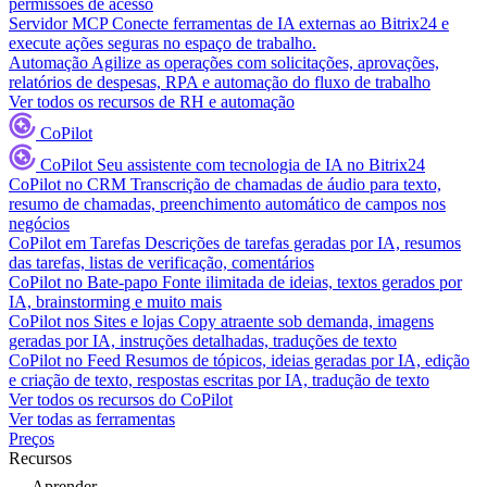
permissões de acesso
Servidor MCP
Conecte ferramentas de IA externas ao Bitrix24 e
execute ações seguras no espaço de trabalho.
Automação
Agilize as operações com solicitações, aprovações,
relatórios de despesas, RPA e automação do fluxo de trabalho
Ver todos os recursos de RH e automação
CoPilot
CoPilot
Seu assistente com tecnologia de IA no Bitrix24
CoPilot no CRM
Transcrição de chamadas de áudio para texto,
resumo de chamadas, preenchimento automático de campos nos
negócios
CoPilot em Tarefas
Descrições de tarefas geradas por IA, resumos
das tarefas, listas de verificação, comentários
CoPilot no Bate-papo
Fonte ilimitada de ideias, textos gerados por
IA, brainstorming e muito mais
CoPilot nos Sites e lojas
Copy atraente sob demanda, imagens
geradas por IA, instruções detalhadas, traduções de texto
CoPilot no Feed
Resumos de tópicos, ideias geradas por IA, edição
e criação de texto, respostas escritas por IA, tradução de texto
Ver todos os recursos do CoPilot
Ver todas as ferramentas
Preços
Recursos
Aprender