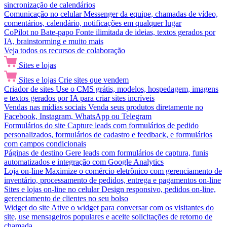
sincronização de calendários
Comunicação no celular
Messenger da equipe, chamadas de vídeo,
comentários, calendário, notificações em qualquer lugar
CoPilot no Bate-papo
Fonte ilimitada de ideias, textos gerados por
IA, brainstorming e muito mais
Veja todos os recursos de colaboração
Sites e lojas
Sites e lojas
Crie sites que vendem
Criador de sites
Use o CMS grátis, modelos, hospedagem, imagens
e textos gerados por IA para criar sites incríveis
Vendas nas mídias sociais
Venda seus produtos diretamente no
Facebook, Instagram, WhatsApp ou Telegram
Formulários do site
Capture leads com formulários de pedido
personalizados, formulários de cadastro e feedback, e formulários
com campos condicionais
Páginas de destino
Gere leads com formulários de captura, funis
automatizados e integração com Google Analytics
Loja on-line
Maximize o comércio eletrônico com gerenciamento de
inventário, processamento de pedidos, entrega e pagamentos on-line
Sites e lojas on-line no celular
Design responsivo, pedidos on-line,
gerenciamento de clientes no seu bolso
Widget do site
Ative o widget para conversar com os visitantes do
site, use mensageiros populares e aceite solicitações de retorno de
chamada