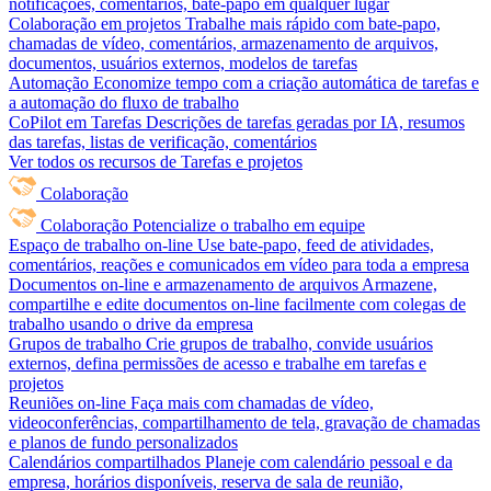
notificações, comentários, bate-papo em qualquer lugar
Colaboração em projetos
Trabalhe mais rápido com bate-papo,
chamadas de vídeo, comentários, armazenamento de arquivos,
documentos, usuários externos, modelos de tarefas
Automação
Economize tempo com a criação automática de tarefas e
a automação do fluxo de trabalho
CoPilot em Tarefas
Descrições de tarefas geradas por IA, resumos
das tarefas, listas de verificação, comentários
Ver todos os recursos de Tarefas e projetos
Colaboração
Colaboração
Potencialize o trabalho em equipe
Espaço de trabalho on-line
Use bate-papo, feed de atividades,
comentários, reações e comunicados em vídeo para toda a empresa
Documentos on-line e armazenamento de arquivos
Armazene,
compartilhe e edite documentos on-line facilmente com colegas de
trabalho usando o drive da empresa
Grupos de trabalho
Crie grupos de trabalho, convide usuários
externos, defina permissões de acesso e trabalhe em tarefas e
projetos
Reuniões on-line
Faça mais com chamadas de vídeo,
videoconferências, compartilhamento de tela, gravação de chamadas
e planos de fundo personalizados
Calendários compartilhados
Planeje com calendário pessoal e da
empresa, horários disponíveis, reserva de sala de reunião,