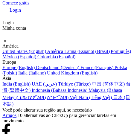
Comece grátis
Login
Login
Minha conta
br
América
United States (English)
América Latina (Español)
Brasil (Português)
México (Español)
Colombia (Español)
Europa
Europe (English)
Deutschland (Deutsch)
France (Français)
Polska
(Polski)
Italia (Italiano)
United Kingdom (English)
Ásia
India (English)
UAE (عربي)
Türkiye (Türkçe)
中国 (简体中文)
台
灣 (繁體中文)
Indonesia (Bahasa Indonesia)
Malaysia (Bahasa
Melayu)
ประเทศไทย (ภาษาไทย)
Việt Nam (Tiếng Việt)
日本 (日
本語)
Você pode alterar sua região aqui, se necessário
Artigos
10 alternativas ao ClickUp para gerenciar tarefas em
movimento