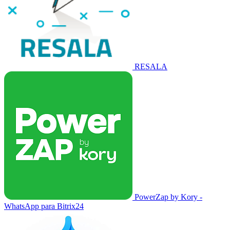
RESALA
PowerZap by Kory -
WhatsApp para Bitrix24