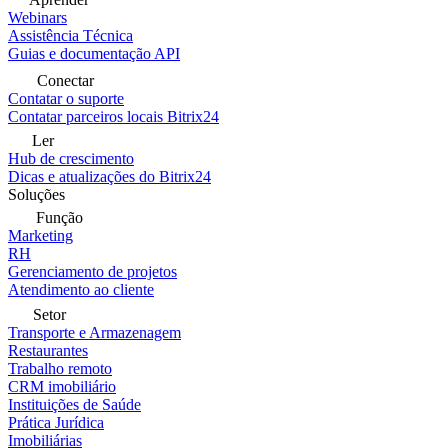
Webinars
Assistência Técnica
Guias e documentação API
Conectar
Contatar o suporte
Contatar parceiros locais Bitrix24
Ler
Hub de crescimento
Dicas e atualizações do Bitrix24
Soluções
Função
Marketing
RH
Gerenciamento de projetos
Atendimento ao cliente
Setor
Transporte e Armazenagem
Restaurantes
Trabalho remoto
CRM imobiliário
Instituições de Saúde
Prática Jurídica
Imobiliárias