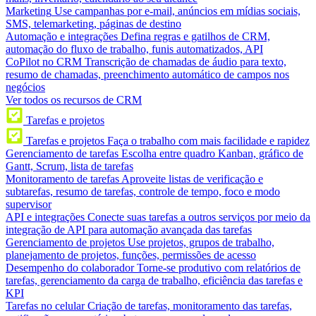
Marketing
Use campanhas por e-mail, anúncios em mídias sociais,
SMS, telemarketing, páginas de destino
Automação e integrações
Defina regras e gatilhos de CRM,
automação do fluxo de trabalho, funis automatizados, API
CoPilot no CRM
Transcrição de chamadas de áudio para texto,
resumo de chamadas, preenchimento automático de campos nos
negócios
Ver todos os recursos de CRM
Tarefas e projetos
Tarefas e projetos
Faça o trabalho com mais facilidade e rapidez
Gerenciamento de tarefas
Escolha entre quadro Kanban, gráfico de
Gantt, Scrum, lista de tarefas
Monitoramento de tarefas
Aproveite listas de verificação e
subtarefas, resumo de tarefas, controle de tempo, foco e modo
supervisor
API e integrações
Conecte suas tarefas a outros serviços por meio da
integração de API para automação avançada das tarefas
Gerenciamento de projetos
Use projetos, grupos de trabalho,
planejamento de projetos, funções, permissões de acesso
Desempenho do colaborador
Torne-se produtivo com relatórios de
tarefas, gerenciamento da carga de trabalho, eficiência das tarefas e
KPI
Tarefas no celular
Criação de tarefas, monitoramento das tarefas,