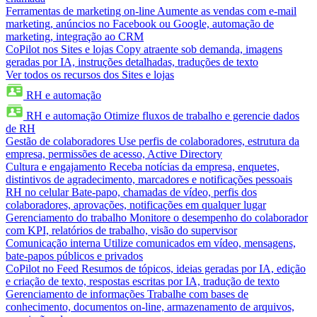
Ferramentas de marketing on-line
Aumente as vendas com e-mail
marketing, anúncios no Facebook ou Google, automação de
marketing, integração ao CRM
CoPilot nos Sites e lojas
Copy atraente sob demanda, imagens
geradas por IA, instruções detalhadas, traduções de texto
Ver todos os recursos dos Sites e lojas
RH e automação
RH e automação
Otimize fluxos de trabalho e gerencie dados
de RH
Gestão de colaboradores
Use perfis de colaboradores, estrutura da
empresa, permissões de acesso, Active Directory
Cultura e engajamento
Receba notícias da empresa, enquetes,
distintivos de agradecimento, marcadores e notificações pessoais
RH no celular
Bate-papo, chamadas de vídeo, perfis dos
colaboradores, aprovações, notificações em qualquer lugar
Gerenciamento do trabalho
Monitore o desempenho do colaborador
com KPI, relatórios de trabalho, visão do supervisor
Comunicação interna
Utilize comunicados em vídeo, mensagens,
bate-papos públicos e privados
CoPilot no Feed
Resumos de tópicos, ideias geradas por IA, edição
e criação de texto, respostas escritas por IA, tradução de texto
Gerenciamento de informações
Trabalhe com bases de
conhecimento, documentos on-line, armazenamento de arquivos,