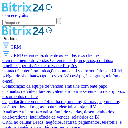
Comece grátis
Produto
CRM
CRM
Gerencie facilmente as vendas e os clientes
Gerenciamento de vendas
Gerencie leads, negócios, contatos,
pipelines, permissões de acesso e funções
Contact Center
Comunicações omnicanal via formulários de CRM,
widget do site, bate-papo ao vivo, WhatsApp, Instagram, telefonia,
e-mail
Colaboração da equipe de vendas
Trabalhe com bate-papo,
chamadas de vídeo, tarefas, calendário, armazenamento de arquivos,
documentos on-line
Capacitação de vendas
Obtenha orçamentos, faturas, pagamentos,
catálogo, inventário, assinatura eletrônica, loja CRM
Análises e relatórios
Analise funil de vendas, desempenho dos
colaboradores, inteligência de vendas, relatórios de BI
CRM no celular
Leads, negócios, faturas, pagamentos, telefonia, e-
mails, inventário, calendário ao seu alcance