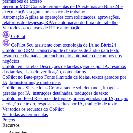
permissões de acesso
Servidor MCP
Conecte ferramentas de IA externas ao Bitrix24 e
execute ações seguras no espaço de trabalho.
Automação
Agilize as operações com solicitações, aprovações,
relatórios de despesas, RPA e automação do fluxo de trabalho
Ver todos os recursos de RH e automação
CoPilot
CoPilot
Seu assistente com tecnologia de IA no Bitrix24
CoPilot no CRM
Transcrição de chamadas de áudio para texto,
resumo de chamadas, preenchimento automático de campos nos
negócios
CoPilot em Tarefas
Descrições de tarefas geradas por IA, resumos
das tarefas, listas de verificação, comentários
CoPilot no Bate-papo
Fonte ilimitada de ideias, textos gerados por
IA, brainstorming e muito mais
CoPilot nos Sites e lojas
Copy atraente sob demanda, imagens
geradas por IA, instruções detalhadas, traduções de texto
CoPilot no Feed
Resumos de tópicos, ideias geradas por IA, edição
e criação de texto, respostas escritas por IA, tradução de texto
Ver todos os recursos do CoPilot
Ver todas as ferramentas
Preços
Recursos
Aprender