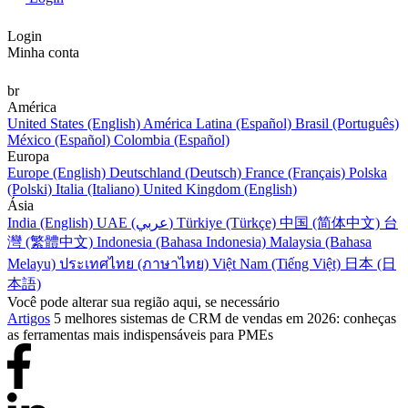
Login
Minha conta
br
América
United States (English)
América Latina (Español)
Brasil (Português)
México (Español)
Colombia (Español)
Europa
Europe (English)
Deutschland (Deutsch)
France (Français)
Polska
(Polski)
Italia (Italiano)
United Kingdom (English)
Ásia
India (English)
UAE (عربي)
Türkiye (Türkçe)
中国 (简体中文)
台
灣 (繁體中文)
Indonesia (Bahasa Indonesia)
Malaysia (Bahasa
Melayu)
ประเทศไทย (ภาษาไทย)
Việt Nam (Tiếng Việt)
日本 (日
本語)
Você pode alterar sua região aqui, se necessário
Artigos
5 melhores sistemas de CRM de vendas em 2026: conheças
as ferramentas mais indispensáveis para PMEs