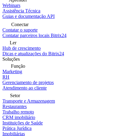
Webinars
Assistência Técnica
Guias e documentação API
Conectar
Contatar o suporte
Contatar parceiros locais Bitrix24
Ler
Hub de crescimento
Dicas e atualizações do Bitrix24
Soluções
Função
Marketing
RH
Gerenciamento de projetos
Atendimento ao cliente
Setor
Transporte e Armazenagem
Restaurantes
Trabalho remoto
CRM imobiliário
Instituições de Saúde
Prática Jurídica
Imobiliárias