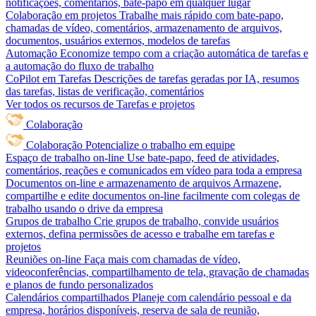
notificações, comentários, bate-papo em qualquer lugar
Colaboração em projetos
Trabalhe mais rápido com bate-papo,
chamadas de vídeo, comentários, armazenamento de arquivos,
documentos, usuários externos, modelos de tarefas
Automação
Economize tempo com a criação automática de tarefas e
a automação do fluxo de trabalho
CoPilot em Tarefas
Descrições de tarefas geradas por IA, resumos
das tarefas, listas de verificação, comentários
Ver todos os recursos de Tarefas e projetos
Colaboração
Colaboração
Potencialize o trabalho em equipe
Espaço de trabalho on-line
Use bate-papo, feed de atividades,
comentários, reações e comunicados em vídeo para toda a empresa
Documentos on-line e armazenamento de arquivos
Armazene,
compartilhe e edite documentos on-line facilmente com colegas de
trabalho usando o drive da empresa
Grupos de trabalho
Crie grupos de trabalho, convide usuários
externos, defina permissões de acesso e trabalhe em tarefas e
projetos
Reuniões on-line
Faça mais com chamadas de vídeo,
videoconferências, compartilhamento de tela, gravação de chamadas
e planos de fundo personalizados
Calendários compartilhados
Planeje com calendário pessoal e da
empresa, horários disponíveis, reserva de sala de reunião,