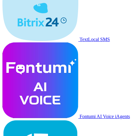
TextLocal SMS
Fontumi AI Voice iAgents