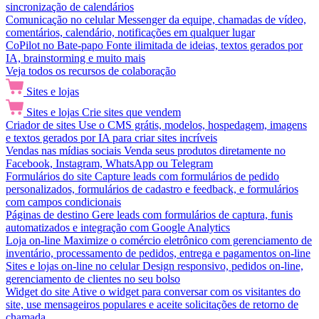
sincronização de calendários
Comunicação no celular
Messenger da equipe, chamadas de vídeo,
comentários, calendário, notificações em qualquer lugar
CoPilot no Bate-papo
Fonte ilimitada de ideias, textos gerados por
IA, brainstorming e muito mais
Veja todos os recursos de colaboração
Sites e lojas
Sites e lojas
Crie sites que vendem
Criador de sites
Use o CMS grátis, modelos, hospedagem, imagens
e textos gerados por IA para criar sites incríveis
Vendas nas mídias sociais
Venda seus produtos diretamente no
Facebook, Instagram, WhatsApp ou Telegram
Formulários do site
Capture leads com formulários de pedido
personalizados, formulários de cadastro e feedback, e formulários
com campos condicionais
Páginas de destino
Gere leads com formulários de captura, funis
automatizados e integração com Google Analytics
Loja on-line
Maximize o comércio eletrônico com gerenciamento de
inventário, processamento de pedidos, entrega e pagamentos on-line
Sites e lojas on-line no celular
Design responsivo, pedidos on-line,
gerenciamento de clientes no seu bolso
Widget do site
Ative o widget para conversar com os visitantes do
site, use mensageiros populares e aceite solicitações de retorno de
chamada