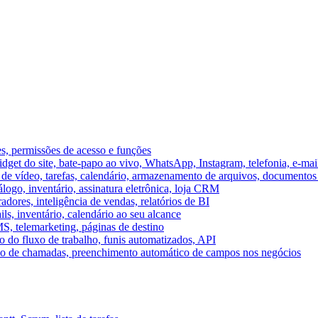
es, permissões de acesso e funções
et do site, bate-papo ao vivo, WhatsApp, Instagram, telefonia, e-mai
e vídeo, tarefas, calendário, armazenamento de arquivos, documentos 
logo, inventário, assinatura eletrônica, loja CRM
dores, inteligência de vendas, relatórios de BI
ils, inventário, calendário ao seu alcance
S, telemarketing, páginas de destino
 do fluxo de trabalho, funis automatizados, API
umo de chamadas, preenchimento automático de campos nos negócios