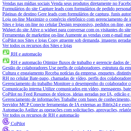
Vendas nas mídias sociais
Venda seus produtos diretamente no Face
Formulários do site
Capture leads com formulários de pedido personal
Páginas de destino
Gere leads com formulários de captura, funis aut
Loja on-line
Maximize o comércio eletrônico com gerenciamento de in
Sites e lojas on-line no celular
Design responsivo, pedidos on-line, ge
Widget do site
Ative o widget para conversar com os visitantes do sit
Ferramentas de marketing on-line
Aumente as vendas com e-mail mar
CoPilot nos Sites e lojas
Copy atraente sob demanda, imagens geradas 
Ver todos os recursos dos Sites e lojas
RH e automação
RH e automação
Otimize fluxos de trabalho e gerencie dados d
Gestão de colaboradores
Use perfis de colaboradores, estrutura da em
Cultura e engajamento
Receba notícias da empresa, enquetes, distinti
RH no celular
Bate-papo, chamadas de vídeo, perfis dos colaboradore
Gerenciamento do trabalho
Monitore o desempenho do colaborador com
Comunicação interna
Utilize comunicados em vídeo, mensagens, bate
CoPilot no Feed
Resumos de tópicos, ideias geradas por IA, edição e c
Gerenciamento de informações
Trabalhe com bases de conhecimento,
Servidor MCP
Conecte ferramentas de IA externas ao Bitrix24 e exec
Automação
Agilize as operações com solicitações, aprovações, relat
Ver todos os recursos de RH e automação
CoPilot