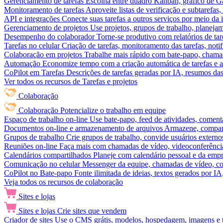
Gerenciamento de tarefas
Escolha entre quadro Kanban, gráfico de Gan
Monitoramento de tarefas
Aproveite listas de verificação e subtarefas
API e integrações
Conecte suas tarefas a outros serviços por meio da
Gerenciamento de projetos
Use projetos, grupos de trabalho, planeja
Desempenho do colaborador
Torne-se produtivo com relatórios de tar
Tarefas no celular
Criação de tarefas, monitoramento das tarefas, noti
Colaboração em projetos
Trabalhe mais rápido com bate-papo, chamad
Automação
Economize tempo com a criação automática de tarefas e a
CoPilot em Tarefas
Descrições de tarefas geradas por IA, resumos das 
Ver todos os recursos de Tarefas e projetos
Colaboração
Colaboração
Potencialize o trabalho em equipe
Espaço de trabalho on-line
Use bate-papo, feed de atividades, coment
Documentos on-line e armazenamento de arquivos
Armazene, compart
Grupos de trabalho
Crie grupos de trabalho, convide usuários externos
Reuniões on-line
Faça mais com chamadas de vídeo, videoconferência
Calendários compartilhados
Planeje com calendário pessoal e da empre
Comunicação no celular
Messenger da equipe, chamadas de vídeo, com
CoPilot no Bate-papo
Fonte ilimitada de ideias, textos gerados por I
Veja todos os recursos de colaboração
Sites e lojas
Sites e lojas
Crie sites que vendem
Criador de sites
Use o CMS grátis, modelos, hospedagem, imagens e tex