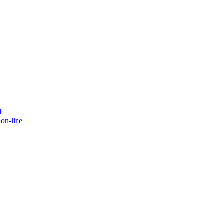
l
on-line