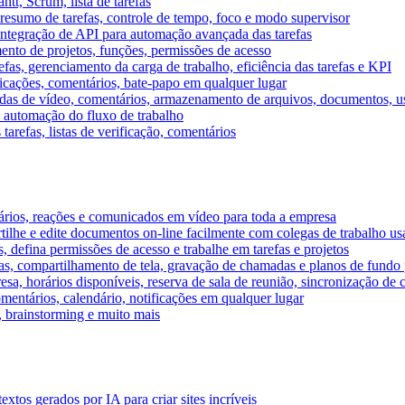
tt, Scrum, lista de tarefas
, resumo de tarefas, controle de tempo, foco e modo supervisor
 integração de API para automação avançada das tarefas
mento de projetos, funções, permissões de acesso
efas, gerenciamento da carga de trabalho, eficiência das tarefas e KPI
ficações, comentários, bate-papo em qualquer lugar
as de vídeo, comentários, armazenamento de arquivos, documentos, usu
 automação do fluxo de trabalho
tarefas, listas de verificação, comentários
ários, reações e comunicados em vídeo para toda a empresa
ilhe e edite documentos on-line facilmente com colegas de trabalho us
, defina permissões de acesso e trabalhe em tarefas e projetos
s, compartilhamento de tela, gravação de chamadas e planos de fundo 
sa, horários disponíveis, reserva de sala de reunião, sincronização de 
entários, calendário, notificações em qualquer lugar
A, brainstorming e muito mais
tos gerados por IA para criar sites incríveis