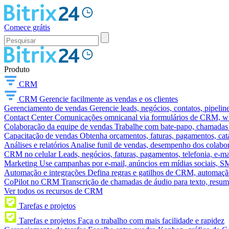
Comece grátis
Produto
CRM
CRM
Gerencie facilmente as vendas e os clientes
Gerenciamento de vendas
Gerencie leads, negócios, contatos, pipelin
Contact Center
Comunicações omnicanal via formulários de CRM, widg
Colaboração da equipe de vendas
Trabalhe com bate-papo, chamadas d
Capacitação de vendas
Obtenha orçamentos, faturas, pagamentos, catá
Análises e relatórios
Analise funil de vendas, desempenho dos colabora
CRM no celular
Leads, negócios, faturas, pagamentos, telefonia, e-ma
Marketing
Use campanhas por e-mail, anúncios em mídias sociais, SM
Automação e integrações
Defina regras e gatilhos de CRM, automação
CoPilot no CRM
Transcrição de chamadas de áudio para texto, res
Ver todos os recursos de CRM
Tarefas e projetos
Tarefas e projetos
Faça o trabalho com mais facilidade e rapidez