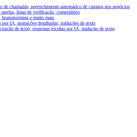
umo de chamadas, preenchimento automático de campos nos negócios
tarefas, listas de verificação, comentários
A, brainstorming e muito mais
por IA, instruções detalhadas, traduções de texto
riação de texto, respostas escritas por IA, tradução de texto