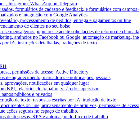
book, Instagram, WhatsApp ou Telegram
izados, formulários de cadastro e feedback, e formulários com campos 
omatizados e integração com Google Analytics
ventário, processamento de pedidos, entrega e pagamentos on-line
renciamento de clientes no seu bolso
e, use mensageiros populares e aceite solicitações de retorno de chamad
keting, anúncios no Facebook ou Google, automação de marketing, i
por IA, instruções detalhadas, traduções de texto
e RH
presa, permissões de acesso, Active Directory
vos de agradecimento, marcadores e notificações pessoais
s, aprovações, notificações em qualquer lugar
 KPI, relatórios de trabalho, visão do supervisor
-papos públicos e privados
riação de texto, respostas escritas por IA, tradução de texto
 documentos on-line, armazenamento de arquivos, permissões de acess
ute ações seguras no espaço de trabalho.
órios de despesas, RPA e automação do fluxo de trabalho