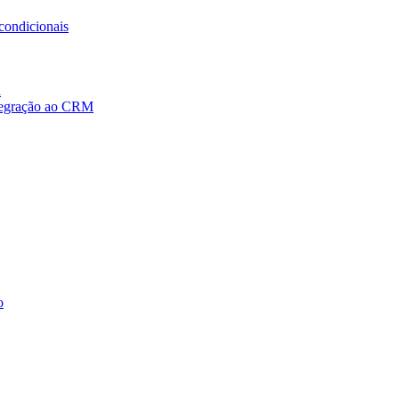
condicionais
a
ntegração ao CRM
o