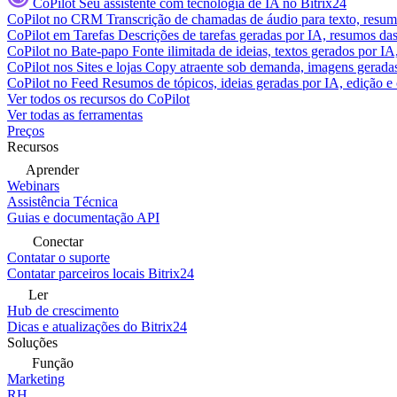
CoPilot
Seu assistente com tecnologia de IA no Bitrix24
CoPilot no CRM
Transcrição de chamadas de áudio para texto, res
CoPilot em Tarefas
Descrições de tarefas geradas por IA, resumos das 
CoPilot no Bate-papo
Fonte ilimitada de ideias, textos gerados por I
CoPilot nos Sites e lojas
Copy atraente sob demanda, imagens geradas 
CoPilot no Feed
Resumos de tópicos, ideias geradas por IA, edição e c
Ver todos os recursos do CoPilot
Ver todas as ferramentas
Preços
Recursos
Aprender
Webinars
Assistência Técnica
Guias e documentação API
Conectar
Contatar o suporte
Contatar parceiros locais Bitrix24
Ler
Hub de crescimento
Dicas e atualizações do Bitrix24
Soluções
Função
Marketing
RH