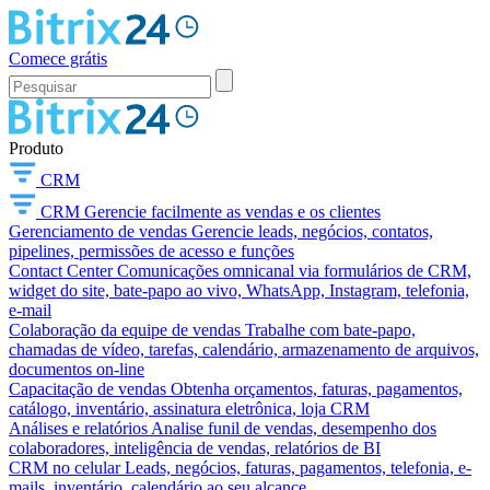
Comece grátis
Produto
CRM
CRM
Gerencie facilmente as vendas e os clientes
Gerenciamento de vendas
Gerencie leads, negócios, contatos,
pipelines, permissões de acesso e funções
Contact Center
Comunicações omnicanal via formulários de CRM,
widget do site, bate-papo ao vivo, WhatsApp, Instagram, telefonia,
e-mail
Colaboração da equipe de vendas
Trabalhe com bate-papo,
chamadas de vídeo, tarefas, calendário, armazenamento de arquivos,
documentos on-line
Capacitação de vendas
Obtenha orçamentos, faturas, pagamentos,
catálogo, inventário, assinatura eletrônica, loja CRM
Análises e relatórios
Analise funil de vendas, desempenho dos
colaboradores, inteligência de vendas, relatórios de BI
CRM no celular
Leads, negócios, faturas, pagamentos, telefonia, e-
mails, inventário, calendário ao seu alcance