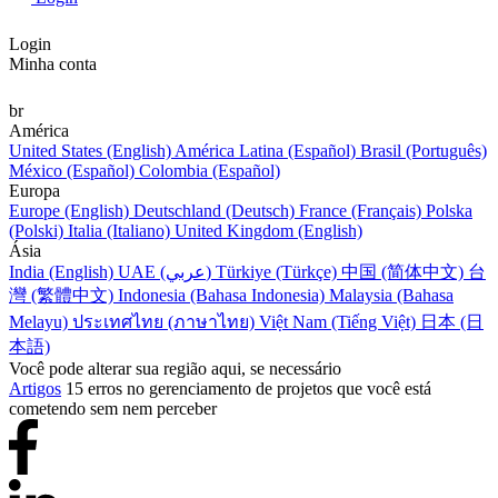
Login
Minha conta
br
América
United States (English)
América Latina (Español)
Brasil (Português)
México (Español)
Colombia (Español)
Europa
Europe (English)
Deutschland (Deutsch)
France (Français)
Polska
(Polski)
Italia (Italiano)
United Kingdom (English)
Ásia
India (English)
UAE (عربي)
Türkiye (Türkçe)
中国 (简体中文)
台
灣 (繁體中文)
Indonesia (Bahasa Indonesia)
Malaysia (Bahasa
Melayu)
ประเทศไทย (ภาษาไทย)
Việt Nam (Tiếng Việt)
日本 (日
本語)
Você pode alterar sua região aqui, se necessário
Artigos
15 erros no gerenciamento de projetos que você está
cometendo sem nem perceber