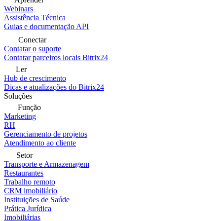
Webinars
Assistência Técnica
Guias e documentação API
Conectar
Contatar o suporte
Contatar parceiros locais Bitrix24
Ler
Hub de crescimento
Dicas e atualizações do Bitrix24
Soluções
Função
Marketing
RH
Gerenciamento de projetos
Atendimento ao cliente
Setor
Transporte e Armazenagem
Restaurantes
Trabalho remoto
CRM imobiliário
Instituições de Saúde
Prática Jurídica
Imobiliárias