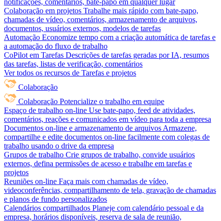
notificações, comentários, bate-papo em qualquer lugar
Colaboração em projetos
Trabalhe mais rápido com bate-papo,
chamadas de vídeo, comentários, armazenamento de arquivos,
documentos, usuários externos, modelos de tarefas
Automação
Economize tempo com a criação automática de tarefas e
a automação do fluxo de trabalho
CoPilot em Tarefas
Descrições de tarefas geradas por IA, resumos
das tarefas, listas de verificação, comentários
Ver todos os recursos de Tarefas e projetos
Colaboração
Colaboração
Potencialize o trabalho em equipe
Espaço de trabalho on-line
Use bate-papo, feed de atividades,
comentários, reações e comunicados em vídeo para toda a empresa
Documentos on-line e armazenamento de arquivos
Armazene,
compartilhe e edite documentos on-line facilmente com colegas de
trabalho usando o drive da empresa
Grupos de trabalho
Crie grupos de trabalho, convide usuários
externos, defina permissões de acesso e trabalhe em tarefas e
projetos
Reuniões on-line
Faça mais com chamadas de vídeo,
videoconferências, compartilhamento de tela, gravação de chamadas
e planos de fundo personalizados
Calendários compartilhados
Planeje com calendário pessoal e da
empresa, horários disponíveis, reserva de sala de reunião,