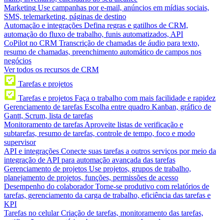
Marketing
Use campanhas por e-mail, anúncios em mídias sociais,
SMS, telemarketing, páginas de destino
Automação e integrações
Defina regras e gatilhos de CRM,
automação do fluxo de trabalho, funis automatizados, API
CoPilot no CRM
Transcrição de chamadas de áudio para texto,
resumo de chamadas, preenchimento automático de campos nos
negócios
Ver todos os recursos de CRM
Tarefas e projetos
Tarefas e projetos
Faça o trabalho com mais facilidade e rapidez
Gerenciamento de tarefas
Escolha entre quadro Kanban, gráfico de
Gantt, Scrum, lista de tarefas
Monitoramento de tarefas
Aproveite listas de verificação e
subtarefas, resumo de tarefas, controle de tempo, foco e modo
supervisor
API e integrações
Conecte suas tarefas a outros serviços por meio da
integração de API para automação avançada das tarefas
Gerenciamento de projetos
Use projetos, grupos de trabalho,
planejamento de projetos, funções, permissões de acesso
Desempenho do colaborador
Torne-se produtivo com relatórios de
tarefas, gerenciamento da carga de trabalho, eficiência das tarefas e
KPI
Tarefas no celular
Criação de tarefas, monitoramento das tarefas,