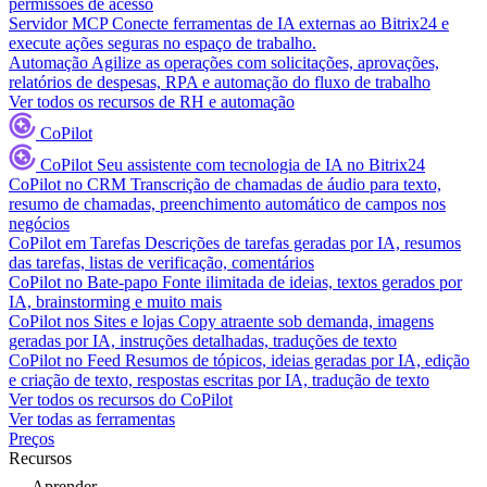
permissões de acesso
Servidor MCP
Conecte ferramentas de IA externas ao Bitrix24 e
execute ações seguras no espaço de trabalho.
Automação
Agilize as operações com solicitações, aprovações,
relatórios de despesas, RPA e automação do fluxo de trabalho
Ver todos os recursos de RH e automação
CoPilot
CoPilot
Seu assistente com tecnologia de IA no Bitrix24
CoPilot no CRM
Transcrição de chamadas de áudio para texto,
resumo de chamadas, preenchimento automático de campos nos
negócios
CoPilot em Tarefas
Descrições de tarefas geradas por IA, resumos
das tarefas, listas de verificação, comentários
CoPilot no Bate-papo
Fonte ilimitada de ideias, textos gerados por
IA, brainstorming e muito mais
CoPilot nos Sites e lojas
Copy atraente sob demanda, imagens
geradas por IA, instruções detalhadas, traduções de texto
CoPilot no Feed
Resumos de tópicos, ideias geradas por IA, edição
e criação de texto, respostas escritas por IA, tradução de texto
Ver todos os recursos do CoPilot
Ver todas as ferramentas
Preços
Recursos
Aprender