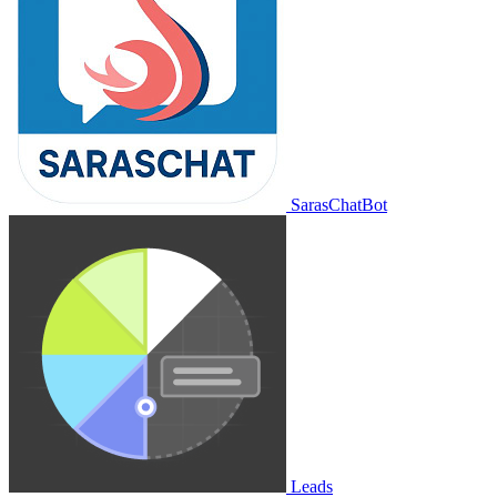
SarasChatBot
Leads