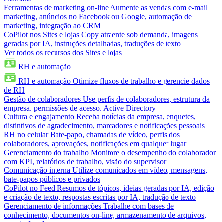
Ferramentas de marketing on-line
Aumente as vendas com e-mail
marketing, anúncios no Facebook ou Google, automação de
marketing, integração ao CRM
CoPilot nos Sites e lojas
Copy atraente sob demanda, imagens
geradas por IA, instruções detalhadas, traduções de texto
Ver todos os recursos dos Sites e lojas
RH e automação
RH e automação
Otimize fluxos de trabalho e gerencie dados
de RH
Gestão de colaboradores
Use perfis de colaboradores, estrutura da
empresa, permissões de acesso, Active Directory
Cultura e engajamento
Receba notícias da empresa, enquetes,
distintivos de agradecimento, marcadores e notificações pessoais
RH no celular
Bate-papo, chamadas de vídeo, perfis dos
colaboradores, aprovações, notificações em qualquer lugar
Gerenciamento do trabalho
Monitore o desempenho do colaborador
com KPI, relatórios de trabalho, visão do supervisor
Comunicação interna
Utilize comunicados em vídeo, mensagens,
bate-papos públicos e privados
CoPilot no Feed
Resumos de tópicos, ideias geradas por IA, edição
e criação de texto, respostas escritas por IA, tradução de texto
Gerenciamento de informações
Trabalhe com bases de
conhecimento, documentos on-line, armazenamento de arquivos,