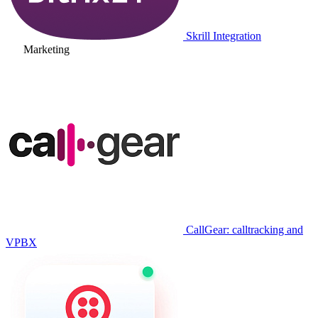
Skrill Integration
Marketing
CallGear: calltracking and
VPBX