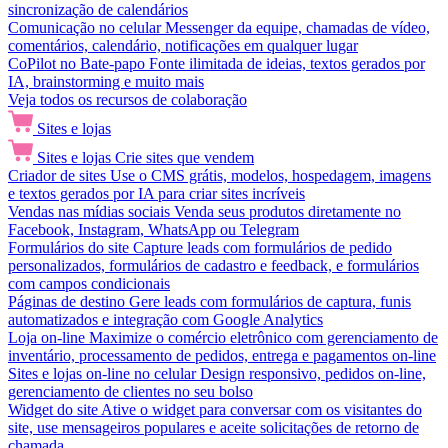
sincronização de calendários
Comunicação no celular
Messenger da equipe, chamadas de vídeo,
comentários, calendário, notificações em qualquer lugar
CoPilot no Bate-papo
Fonte ilimitada de ideias, textos gerados por
IA, brainstorming e muito mais
Veja todos os recursos de colaboração
Sites e lojas
Sites e lojas
Crie sites que vendem
Criador de sites
Use o CMS grátis, modelos, hospedagem, imagens
e textos gerados por IA para criar sites incríveis
Vendas nas mídias sociais
Venda seus produtos diretamente no
Facebook, Instagram, WhatsApp ou Telegram
Formulários do site
Capture leads com formulários de pedido
personalizados, formulários de cadastro e feedback, e formulários
com campos condicionais
Páginas de destino
Gere leads com formulários de captura, funis
automatizados e integração com Google Analytics
Loja on-line
Maximize o comércio eletrônico com gerenciamento de
inventário, processamento de pedidos, entrega e pagamentos on-line
Sites e lojas on-line no celular
Design responsivo, pedidos on-line,
gerenciamento de clientes no seu bolso
Widget do site
Ative o widget para conversar com os visitantes do
site, use mensageiros populares e aceite solicitações de retorno de
chamada