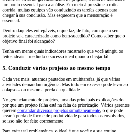
um ponto essencial para a análise. Em meio à pressão e à rotina
corrida, muitas equipes vão conduzindo as tarefas apenas para
chegar à sua conclusão. Mas esquecem que a mensuração é
essencial.
Dentro daqueles entregáveis, o que faz, de fato, com que o seu
projeto seja caracterizado como bem-sucedido? Como saber que o
objetivo final foi alcançado?
Tenha em mente quais indicadores mostrarão que você atingiu os
feitos ideais – medindo o sucesso ideal quando chegar lá!
5. Conduzir vários projetos ao mesmo tempo
Cada vez mais, atuamos pautados em multitarefas, já que várias
atividades demandam urgência. Mas tudo em excesso pode levar ao
colapso – ou mesmo a perda da qualidade.
No gerenciamento de projetos, uma das principais explicações do
por que um projeto falha está na falta de priorização. Vários gerentes
querem
comandar diversos projetos simultaneamente
, o que pode
levar à perda de foco e de produtividade para todos os envolvidos,
se isso não for feito corretamente.
Para evitar tal problemática, o ideal é que você e a sua equipe