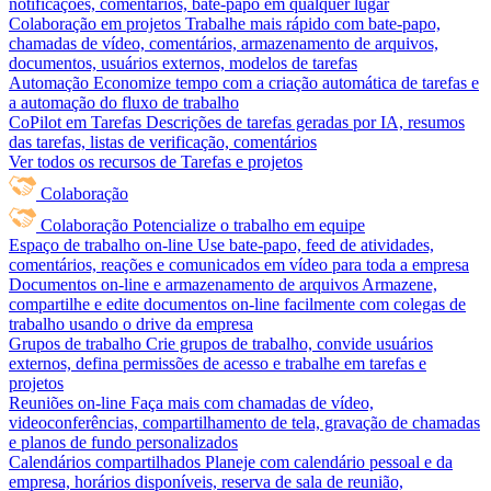
notificações, comentários, bate-papo em qualquer lugar
Colaboração em projetos
Trabalhe mais rápido com bate-papo,
chamadas de vídeo, comentários, armazenamento de arquivos,
documentos, usuários externos, modelos de tarefas
Automação
Economize tempo com a criação automática de tarefas e
a automação do fluxo de trabalho
CoPilot em Tarefas
Descrições de tarefas geradas por IA, resumos
das tarefas, listas de verificação, comentários
Ver todos os recursos de Tarefas e projetos
Colaboração
Colaboração
Potencialize o trabalho em equipe
Espaço de trabalho on-line
Use bate-papo, feed de atividades,
comentários, reações e comunicados em vídeo para toda a empresa
Documentos on-line e armazenamento de arquivos
Armazene,
compartilhe e edite documentos on-line facilmente com colegas de
trabalho usando o drive da empresa
Grupos de trabalho
Crie grupos de trabalho, convide usuários
externos, defina permissões de acesso e trabalhe em tarefas e
projetos
Reuniões on-line
Faça mais com chamadas de vídeo,
videoconferências, compartilhamento de tela, gravação de chamadas
e planos de fundo personalizados
Calendários compartilhados
Planeje com calendário pessoal e da
empresa, horários disponíveis, reserva de sala de reunião,