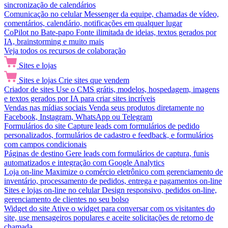
sincronização de calendários
Comunicação no celular
Messenger da equipe, chamadas de vídeo,
comentários, calendário, notificações em qualquer lugar
CoPilot no Bate-papo
Fonte ilimitada de ideias, textos gerados por
IA, brainstorming e muito mais
Veja todos os recursos de colaboração
Sites e lojas
Sites e lojas
Crie sites que vendem
Criador de sites
Use o CMS grátis, modelos, hospedagem, imagens
e textos gerados por IA para criar sites incríveis
Vendas nas mídias sociais
Venda seus produtos diretamente no
Facebook, Instagram, WhatsApp ou Telegram
Formulários do site
Capture leads com formulários de pedido
personalizados, formulários de cadastro e feedback, e formulários
com campos condicionais
Páginas de destino
Gere leads com formulários de captura, funis
automatizados e integração com Google Analytics
Loja on-line
Maximize o comércio eletrônico com gerenciamento de
inventário, processamento de pedidos, entrega e pagamentos on-line
Sites e lojas on-line no celular
Design responsivo, pedidos on-line,
gerenciamento de clientes no seu bolso
Widget do site
Ative o widget para conversar com os visitantes do
site, use mensageiros populares e aceite solicitações de retorno de
chamada