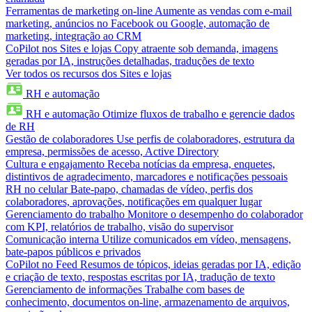
Ferramentas de marketing on-line
Aumente as vendas com e-mail
marketing, anúncios no Facebook ou Google, automação de
marketing, integração ao CRM
CoPilot nos Sites e lojas
Copy atraente sob demanda, imagens
geradas por IA, instruções detalhadas, traduções de texto
Ver todos os recursos dos Sites e lojas
RH e automação
RH e automação
Otimize fluxos de trabalho e gerencie dados
de RH
Gestão de colaboradores
Use perfis de colaboradores, estrutura da
empresa, permissões de acesso, Active Directory
Cultura e engajamento
Receba notícias da empresa, enquetes,
distintivos de agradecimento, marcadores e notificações pessoais
RH no celular
Bate-papo, chamadas de vídeo, perfis dos
colaboradores, aprovações, notificações em qualquer lugar
Gerenciamento do trabalho
Monitore o desempenho do colaborador
com KPI, relatórios de trabalho, visão do supervisor
Comunicação interna
Utilize comunicados em vídeo, mensagens,
bate-papos públicos e privados
CoPilot no Feed
Resumos de tópicos, ideias geradas por IA, edição
e criação de texto, respostas escritas por IA, tradução de texto
Gerenciamento de informações
Trabalhe com bases de
conhecimento, documentos on-line, armazenamento de arquivos,