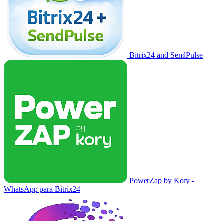
Bitrix24 and SendPulse
PowerZap by Kory -
WhatsApp para Bitrix24