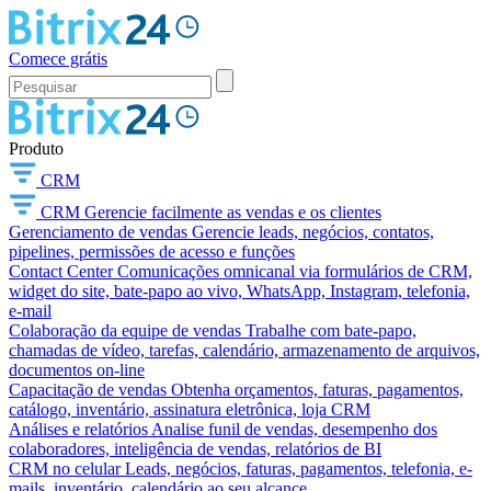
Comece grátis
Produto
CRM
CRM
Gerencie facilmente as vendas e os clientes
Gerenciamento de vendas
Gerencie leads, negócios, contatos,
pipelines, permissões de acesso e funções
Contact Center
Comunicações omnicanal via formulários de CRM,
widget do site, bate-papo ao vivo, WhatsApp, Instagram, telefonia,
e-mail
Colaboração da equipe de vendas
Trabalhe com bate-papo,
chamadas de vídeo, tarefas, calendário, armazenamento de arquivos,
documentos on-line
Capacitação de vendas
Obtenha orçamentos, faturas, pagamentos,
catálogo, inventário, assinatura eletrônica, loja CRM
Análises e relatórios
Analise funil de vendas, desempenho dos
colaboradores, inteligência de vendas, relatórios de BI
CRM no celular
Leads, negócios, faturas, pagamentos, telefonia, e-
mails, inventário, calendário ao seu alcance