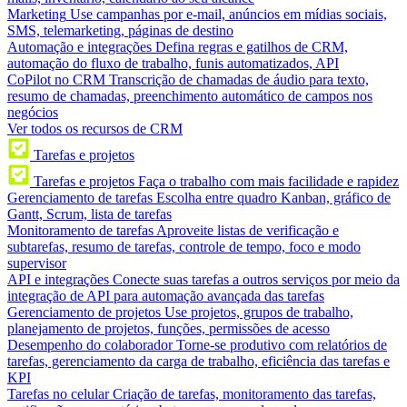
Marketing
Use campanhas por e-mail, anúncios em mídias sociais,
SMS, telemarketing, páginas de destino
Automação e integrações
Defina regras e gatilhos de CRM,
automação do fluxo de trabalho, funis automatizados, API
CoPilot no CRM
Transcrição de chamadas de áudio para texto,
resumo de chamadas, preenchimento automático de campos nos
negócios
Ver todos os recursos de CRM
Tarefas e projetos
Tarefas e projetos
Faça o trabalho com mais facilidade e rapidez
Gerenciamento de tarefas
Escolha entre quadro Kanban, gráfico de
Gantt, Scrum, lista de tarefas
Monitoramento de tarefas
Aproveite listas de verificação e
subtarefas, resumo de tarefas, controle de tempo, foco e modo
supervisor
API e integrações
Conecte suas tarefas a outros serviços por meio da
integração de API para automação avançada das tarefas
Gerenciamento de projetos
Use projetos, grupos de trabalho,
planejamento de projetos, funções, permissões de acesso
Desempenho do colaborador
Torne-se produtivo com relatórios de
tarefas, gerenciamento da carga de trabalho, eficiência das tarefas e
KPI
Tarefas no celular
Criação de tarefas, monitoramento das tarefas,