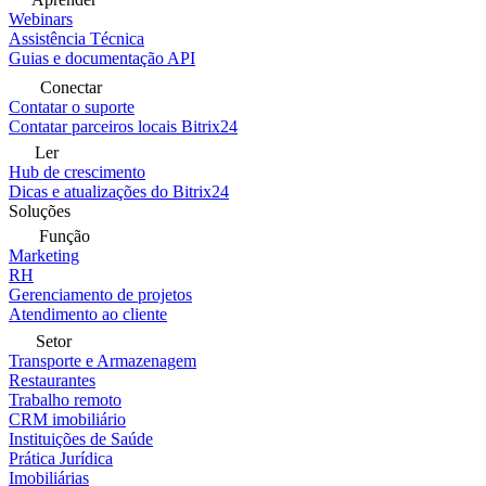
Webinars
Assistência Técnica
Guias e documentação API
Conectar
Contatar o suporte
Contatar parceiros locais Bitrix24
Ler
Hub de crescimento
Dicas e atualizações do Bitrix24
Soluções
Função
Marketing
RH
Gerenciamento de projetos
Atendimento ao cliente
Setor
Transporte e Armazenagem
Restaurantes
Trabalho remoto
CRM imobiliário
Instituições de Saúde
Prática Jurídica
Imobiliárias