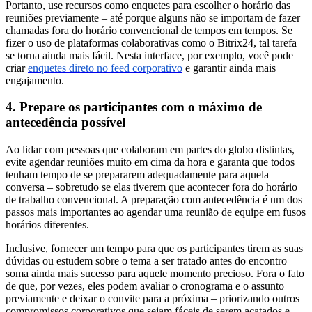
Portanto, use recursos como enquetes para escolher o horário das
reuniões previamente – até porque alguns não se importam de fazer
chamadas fora do horário convencional de tempos em tempos. Se
fizer o uso de plataformas colaborativas como o Bitrix24, tal tarefa
se torna ainda mais fácil. Nesta interface, por exemplo, você pode
criar
enquetes direto no feed corporativo
e garantir ainda mais
engajamento.
4. Prepare os participantes com o máximo de
antecedência possível
Ao lidar com pessoas que colaboram em partes do globo distintas,
evite agendar reuniões muito em cima da hora e garanta que todos
tenham tempo de se prepararem adequadamente para aquela
conversa – sobretudo se elas tiverem que acontecer fora do horário
de trabalho convencional. A preparação com antecedência é um dos
passos mais importantes ao agendar uma reunião de equipe em fusos
horários diferentes.
Inclusive, fornecer um tempo para que os participantes tirem as suas
dúvidas ou estudem sobre o tema a ser tratado antes do encontro
soma ainda mais sucesso para aquele momento precioso. Fora o fato
de que, por vezes, eles podem avaliar o cronograma e o assunto
previamente e deixar o convite para a próxima – priorizando outros
compromissos corporativos que sejam fáceis de serem acatados e