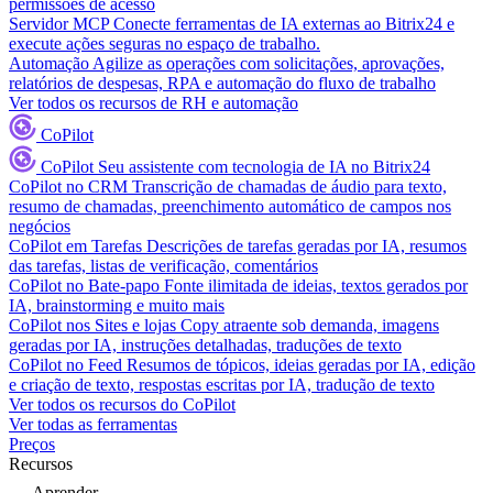
permissões de acesso
Servidor MCP
Conecte ferramentas de IA externas ao Bitrix24 e
execute ações seguras no espaço de trabalho.
Automação
Agilize as operações com solicitações, aprovações,
relatórios de despesas, RPA e automação do fluxo de trabalho
Ver todos os recursos de RH e automação
CoPilot
CoPilot
Seu assistente com tecnologia de IA no Bitrix24
CoPilot no CRM
Transcrição de chamadas de áudio para texto,
resumo de chamadas, preenchimento automático de campos nos
negócios
CoPilot em Tarefas
Descrições de tarefas geradas por IA, resumos
das tarefas, listas de verificação, comentários
CoPilot no Bate-papo
Fonte ilimitada de ideias, textos gerados por
IA, brainstorming e muito mais
CoPilot nos Sites e lojas
Copy atraente sob demanda, imagens
geradas por IA, instruções detalhadas, traduções de texto
CoPilot no Feed
Resumos de tópicos, ideias geradas por IA, edição
e criação de texto, respostas escritas por IA, tradução de texto
Ver todos os recursos do CoPilot
Ver todas as ferramentas
Preços
Recursos
Aprender