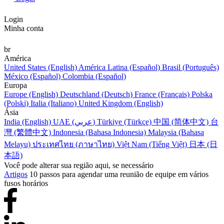
Login
Minha conta
br
América
United States (English)
América Latina (Español)
Brasil (Português)
México (Español)
Colombia (Español)
Europa
Europe (English)
Deutschland (Deutsch)
France (Français)
Polska
(Polski)
Italia (Italiano)
United Kingdom (English)
Ásia
India (English)
UAE (عربي)
Türkiye (Türkçe)
中国 (简体中文)
台
灣 (繁體中文)
Indonesia (Bahasa Indonesia)
Malaysia (Bahasa
Melayu)
ประเทศไทย (ภาษาไทย)
Việt Nam (Tiếng Việt)
日本 (日
本語)
Você pode alterar sua região aqui, se necessário
Artigos
10 passos para agendar uma reunião de equipe em vários
fusos horários