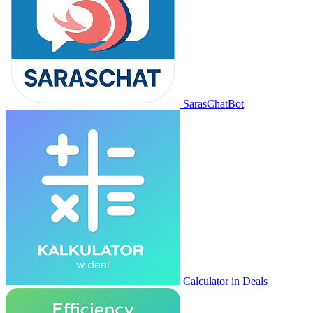
SarasChatBot
Calculator in Deals