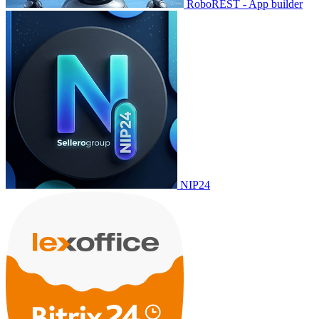
RoboREST - App builder
NIP24