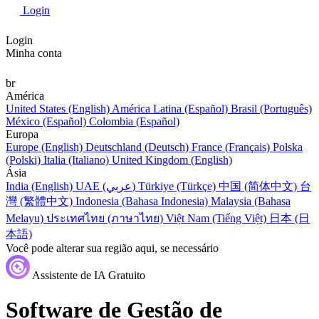
Login
Login
Minha conta
br
América
United States (English)
América Latina (Español)
Brasil (Português)
México (Español)
Colombia (Español)
Europa
Europe (English)
Deutschland (Deutsch)
France (Français)
Polska
(Polski)
Italia (Italiano)
United Kingdom (English)
Ásia
India (English)
UAE (عربي)
Türkiye (Türkçe)
中国 (简体中文)
台
灣 (繁體中文)
Indonesia (Bahasa Indonesia)
Malaysia (Bahasa
Melayu)
ประเทศไทย (ภาษาไทย)
Việt Nam (Tiếng Việt)
日本 (日
本語)
Você pode alterar sua região aqui, se necessário
Assistente de IA Gratuito
Software de Gestão de