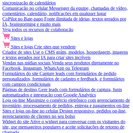
sincronização de calendários
Comunicação no celular
Messenger da equipe, chamadas de vídeo,
comentários, calendário, notificações em qualquer lugar
CoPilot no Bate-papo
Fonte ilimitada de ideias, textos gerados por
IA, brainstorming e muito mais
Veja todos os recursos de colaboração
Sites e lojas
Sites e lojas
Crie sites que vendem
Criador de sites
Use o CMS grátis, modelos, hospedagem, imagens
e textos gerados por IA para criar sites incríveis
Vendas nas mídias sociais
Venda seus produtos diretamente no
Facebook, Instagram, WhatsApp ou Telegram
Formulários do site
Capture leads com formulários de pedido
personalizados, formulários de cadastro e feedback, e formulários
com campos condicionais
Páginas de destino
Gere leads com formulários de captura, funis
automatizados e integração com Google Analytics
Loja on-line
Maximize o comércio eletrônico com gerenciamento de
inventário, processamento de pedidos, entrega e pagamentos on-line
Sites e lojas on-line no celular
Design responsivo, pedidos on-line,
gerenciamento de clientes no seu bolso
Widget do site
Ative o widget para conversar com os visitantes do
site, use mensageiros populares e aceite solicitações de retorno de
chamada