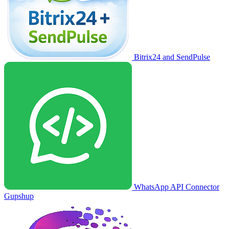
Bitrix24 and SendPulse
WhatsApp API Connector
Gupshup