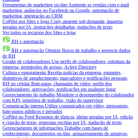
Ferramentas de marketing on-line
Aumente as vendas com e-mail
marketing, anúncios no Facebook ou Google, automação de
marketing, integração ao CRM
CoPilot nos Sites e lojas
Copy atraente sob demanda, imagens
geradas por IA, instruções detalhadas, traduções de texto
Ver todos os recursos dos Sites e lojas
RH e automação
RH e automação
Otimize fluxos de trabalho e gerencie dados
de RH
Gestão de colaboradores
Use perfis de colaboradores, estrutura da
empresa, permissões de acesso, Active Directory
Cultura e engajamento
Receba notícias da empresa, enquetes,
distintivos de agradecimento, marcadores e notificações pessoais
RH no celular
Bate-papo, chamadas de vídeo, perfis dos
colaboradores, aprovações, notificações em qualquer lugar
Gerenciamento do trabalho
Monitore o desempenho do colaborador
com KPI, relatórios de trabalho, visão do supervisor
Comunicação interna
Utilize comunicados em vídeo, mensagens,
bate-papos públicos e privados
CoPilot no Feed
Resumos de tópicos, ideias geradas por IA, edição
e criação de texto, respostas escritas por IA, tradução de texto
Gerenciamento de informações
Trabalhe com bases de
conhecimento, documentos on-line, armazenamento de arquivos,