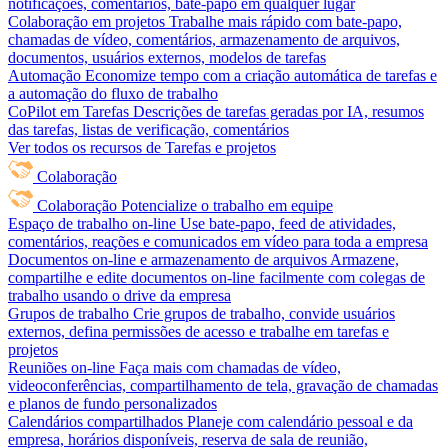
notificações, comentários, bate-papo em qualquer lugar
Colaboração em projetos
Trabalhe mais rápido com bate-papo,
chamadas de vídeo, comentários, armazenamento de arquivos,
documentos, usuários externos, modelos de tarefas
Automação
Economize tempo com a criação automática de tarefas e
a automação do fluxo de trabalho
CoPilot em Tarefas
Descrições de tarefas geradas por IA, resumos
das tarefas, listas de verificação, comentários
Ver todos os recursos de Tarefas e projetos
Colaboração
Colaboração
Potencialize o trabalho em equipe
Espaço de trabalho on-line
Use bate-papo, feed de atividades,
comentários, reações e comunicados em vídeo para toda a empresa
Documentos on-line e armazenamento de arquivos
Armazene,
compartilhe e edite documentos on-line facilmente com colegas de
trabalho usando o drive da empresa
Grupos de trabalho
Crie grupos de trabalho, convide usuários
externos, defina permissões de acesso e trabalhe em tarefas e
projetos
Reuniões on-line
Faça mais com chamadas de vídeo,
videoconferências, compartilhamento de tela, gravação de chamadas
e planos de fundo personalizados
Calendários compartilhados
Planeje com calendário pessoal e da
empresa, horários disponíveis, reserva de sala de reunião,