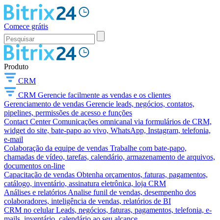
Comece grátis
Produto
CRM
CRM
Gerencie facilmente as vendas e os clientes
Gerenciamento de vendas
Gerencie leads, negócios, contatos,
pipelines, permissões de acesso e funções
Contact Center
Comunicações omnicanal via formulários de CRM,
widget do site, bate-papo ao vivo, WhatsApp, Instagram, telefonia,
e-mail
Colaboração da equipe de vendas
Trabalhe com bate-papo,
chamadas de vídeo, tarefas, calendário, armazenamento de arquivos,
documentos on-line
Capacitação de vendas
Obtenha orçamentos, faturas, pagamentos,
catálogo, inventário, assinatura eletrônica, loja CRM
Análises e relatórios
Analise funil de vendas, desempenho dos
colaboradores, inteligência de vendas, relatórios de BI
CRM no celular
Leads, negócios, faturas, pagamentos, telefonia, e-
mails, inventário, calendário ao seu alcance