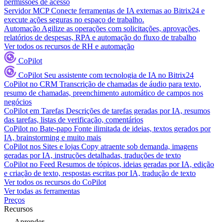
permissões de acesso
Servidor MCP
Conecte ferramentas de IA externas ao Bitrix24 e
execute ações seguras no espaço de trabalho.
Automação
Agilize as operações com solicitações, aprovações,
relatórios de despesas, RPA e automação do fluxo de trabalho
Ver todos os recursos de RH e automação
CoPilot
CoPilot
Seu assistente com tecnologia de IA no Bitrix24
CoPilot no CRM
Transcrição de chamadas de áudio para texto,
resumo de chamadas, preenchimento automático de campos nos
negócios
CoPilot em Tarefas
Descrições de tarefas geradas por IA, resumos
das tarefas, listas de verificação, comentários
CoPilot no Bate-papo
Fonte ilimitada de ideias, textos gerados por
IA, brainstorming e muito mais
CoPilot nos Sites e lojas
Copy atraente sob demanda, imagens
geradas por IA, instruções detalhadas, traduções de texto
CoPilot no Feed
Resumos de tópicos, ideias geradas por IA, edição
e criação de texto, respostas escritas por IA, tradução de texto
Ver todos os recursos do CoPilot
Ver todas as ferramentas
Preços
Recursos
Aprender