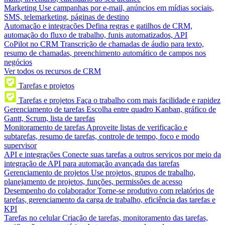
Marketing
Use campanhas por e-mail, anúncios em mídias sociais,
SMS, telemarketing, páginas de destino
Automação e integrações
Defina regras e gatilhos de CRM,
automação do fluxo de trabalho, funis automatizados, API
CoPilot no CRM
Transcrição de chamadas de áudio para texto,
resumo de chamadas, preenchimento automático de campos nos
negócios
Ver todos os recursos de CRM
Tarefas e projetos
Tarefas e projetos
Faça o trabalho com mais facilidade e rapidez
Gerenciamento de tarefas
Escolha entre quadro Kanban, gráfico de
Gantt, Scrum, lista de tarefas
Monitoramento de tarefas
Aproveite listas de verificação e
subtarefas, resumo de tarefas, controle de tempo, foco e modo
supervisor
API e integrações
Conecte suas tarefas a outros serviços por meio da
integração de API para automação avançada das tarefas
Gerenciamento de projetos
Use projetos, grupos de trabalho,
planejamento de projetos, funções, permissões de acesso
Desempenho do colaborador
Torne-se produtivo com relatórios de
tarefas, gerenciamento da carga de trabalho, eficiência das tarefas e
KPI
Tarefas no celular
Criação de tarefas, monitoramento das tarefas,