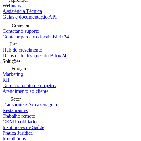
Webinars
Assistência Técnica
Guias e documentação API
Conectar
Contatar o suporte
Contatar parceiros locais Bitrix24
Ler
Hub de crescimento
Dicas e atualizações do Bitrix24
Soluções
Função
Marketing
RH
Gerenciamento de projetos
Atendimento ao cliente
Setor
Transporte e Armazenagem
Restaurantes
Trabalho remoto
CRM imobiliário
Instituições de Saúde
Prática Jurídica
Imobiliárias