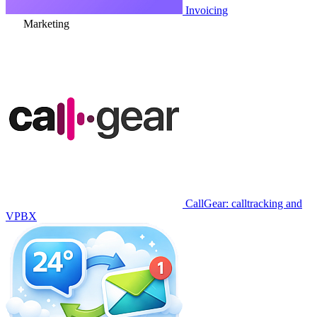
Invoicing
Marketing
CallGear: calltracking and
VPBX