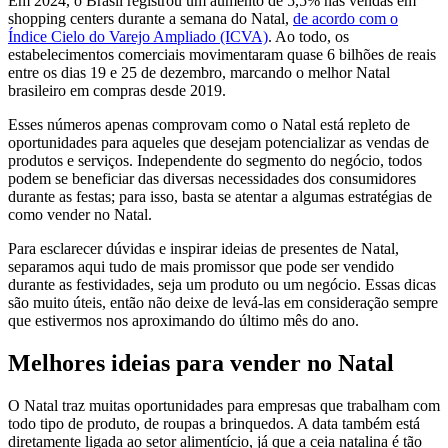
Em 2024, o Brasil registrou um aumento de 5,5% nas vendas em
shopping centers durante a semana do Natal,
de acordo com o
Índice Cielo do Varejo Ampliado (ICVA)
. Ao todo, os
estabelecimentos comerciais movimentaram quase 6 bilhões de reais
entre os dias 19 e 25 de dezembro, marcando o melhor Natal
brasileiro em compras desde 2019.
Esses números apenas comprovam como o Natal está repleto de
oportunidades para aqueles que desejam potencializar as vendas de
produtos e serviços. Independente do segmento do negócio, todos
podem se beneficiar das diversas necessidades dos consumidores
durante as festas; para isso, basta se atentar a algumas estratégias de
como vender no Natal.
Para esclarecer dúvidas e inspirar ideias de presentes de Natal,
separamos aqui tudo de mais promissor que pode ser vendido
durante as festividades, seja um produto ou um negócio. Essas dicas
são muito úteis, então não deixe de levá-las em consideração sempre
que estivermos nos aproximando do último mês do ano.
Melhores ideias para vender no Natal
O Natal traz muitas oportunidades para empresas que trabalham com
todo tipo de produto, de roupas a brinquedos. A data também está
diretamente ligada ao setor alimentício, já que a ceia natalina é tão