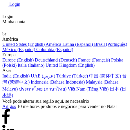
Login
Login
Minha conta
br
América
United States (English)
América Latina (Español)
Brasil (Português)
México (Español)
Colombia (Español)
Europa
Europe (English)
Deutschland (Deutsch)
France (Français)
Polska
(Polski)
Italia (Italiano)
United Kingdom (English)
Ásia
India (English)
UAE (عربي)
Türkiye (Türkçe)
中国 (简体中文)
台
灣 (繁體中文)
Indonesia (Bahasa Indonesia)
Malaysia (Bahasa
Melayu)
ประเทศไทย (ภาษาไทย)
Việt Nam (Tiếng Việt)
日本 (日
本語)
Você pode alterar sua região aqui, se necessário
Artigos
10 melhores produtos e negócios para vender no Natal