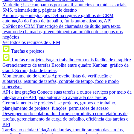
Marketing
Use campanhas por e-mail, anúncios em mídias sociais,
SMS, telemarketing, páginas de destino
Automação e integrações
Defina regras e gatilhos de CRM,
automação do fluxo de trabalho, funis automatizados, API
CoPilot no CRM
Transcrição de chamadas de áudio para texto,
resumo de chamadas, preenchimento automático de campos nos
negócios
Ver todos os recursos de CRM
Tarefas e projetos
Tarefas e projetos
Faça o trabalho com mais facilidade e rapidez
Gerenciamento de tarefas
Escolha entre quadro Kanban, gráfico de
Gantt, Scrum, lista de tarefas
Monitoramento de tarefas
Aproveite listas de verificação e
subtarefas, resumo de tarefas, controle de tempo, foco e modo
supervisor
API e integrações
Conecte suas tarefas a outros serviços por meio da
integração de API para automação avançada das tarefas
Gerenciamento de projetos
Use projetos, grupos de trabalho,
planejamento de projetos, funções, permissões de acesso
Desempenho do colaborador
Torne-se produtivo com relatórios de
tarefas, gerenciamento da carga de trabalho, eficiência das tarefas e
KPI
Tarefas no celular
Criação de tarefas, monitoramento das tarefas,