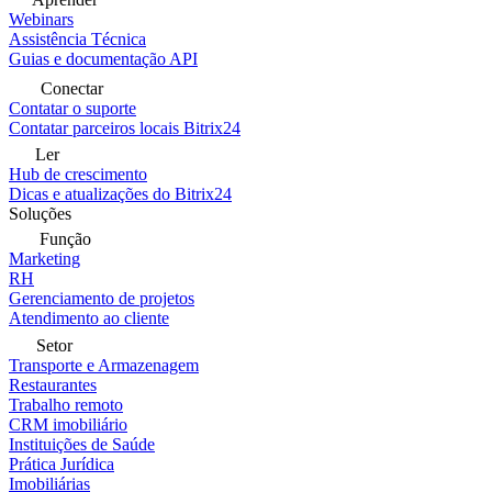
Webinars
Assistência Técnica
Guias e documentação API
Conectar
Contatar o suporte
Contatar parceiros locais Bitrix24
Ler
Hub de crescimento
Dicas e atualizações do Bitrix24
Soluções
Função
Marketing
RH
Gerenciamento de projetos
Atendimento ao cliente
Setor
Transporte e Armazenagem
Restaurantes
Trabalho remoto
CRM imobiliário
Instituições de Saúde
Prática Jurídica
Imobiliárias