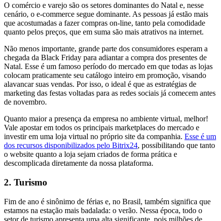
O comércio e varejo são os setores dominantes do Natal e, nesse
cenário, o e-commerce segue dominante. As pessoas já estão mais
que acostumadas a fazer compras on-line, tanto pela comodidade
quanto pelos preços, que em suma são mais atrativos na internet.
Não menos importante, grande parte dos consumidores esperam a
chegada da Black Friday para adiantar a compra dos presentes de
Natal. Esse é um famoso período do mercado em que todas as lojas
colocam praticamente seu catálogo inteiro em promoção, visando
alavancar suas vendas. Por isso, o ideal é que as estratégias de
marketing das festas voltadas para as redes sociais já comecem antes
de novembro.
Quanto maior a presença da empresa no ambiente virtual, melhor!
Vale apostar em todos os principais marketplaces do mercado e
investir em uma loja virtual no próprio site da companhia.
Esse é um
dos recursos disponibilizados pelo Bitrix24
, possibilitando que tanto
o website quanto a loja sejam criados de forma prática e
descomplicada diretamente da nossa plataforma.
2. Turismo
Fim de ano é sinônimo de férias e, no Brasil, também significa que
estamos na estação mais badalada: o verão. Nessa época, todo o
setor de turismo apresenta uma alta significante, pois milhões de