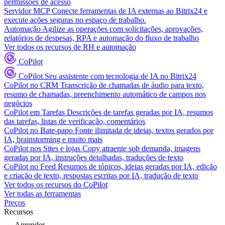
permissões de acesso
Servidor MCP
Conecte ferramentas de IA externas ao Bitrix24 e
execute ações seguras no espaço de trabalho.
Automação
Agilize as operações com solicitações, aprovações,
relatórios de despesas, RPA e automação do fluxo de trabalho
Ver todos os recursos de RH e automação
CoPilot
CoPilot
Seu assistente com tecnologia de IA no Bitrix24
CoPilot no CRM
Transcrição de chamadas de áudio para texto,
resumo de chamadas, preenchimento automático de campos nos
negócios
CoPilot em Tarefas
Descrições de tarefas geradas por IA, resumos
das tarefas, listas de verificação, comentários
CoPilot no Bate-papo
Fonte ilimitada de ideias, textos gerados por
IA, brainstorming e muito mais
CoPilot nos Sites e lojas
Copy atraente sob demanda, imagens
geradas por IA, instruções detalhadas, traduções de texto
CoPilot no Feed
Resumos de tópicos, ideias geradas por IA, edição
e criação de texto, respostas escritas por IA, tradução de texto
Ver todos os recursos do CoPilot
Ver todas as ferramentas
Preços
Recursos
Aprender