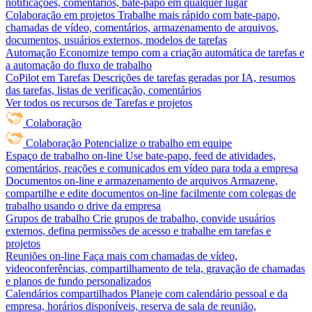
notificações, comentários, bate-papo em qualquer lugar
Colaboração em projetos
Trabalhe mais rápido com bate-papo,
chamadas de vídeo, comentários, armazenamento de arquivos,
documentos, usuários externos, modelos de tarefas
Automação
Economize tempo com a criação automática de tarefas e
a automação do fluxo de trabalho
CoPilot em Tarefas
Descrições de tarefas geradas por IA, resumos
das tarefas, listas de verificação, comentários
Ver todos os recursos de Tarefas e projetos
Colaboração
Colaboração
Potencialize o trabalho em equipe
Espaço de trabalho on-line
Use bate-papo, feed de atividades,
comentários, reações e comunicados em vídeo para toda a empresa
Documentos on-line e armazenamento de arquivos
Armazene,
compartilhe e edite documentos on-line facilmente com colegas de
trabalho usando o drive da empresa
Grupos de trabalho
Crie grupos de trabalho, convide usuários
externos, defina permissões de acesso e trabalhe em tarefas e
projetos
Reuniões on-line
Faça mais com chamadas de vídeo,
videoconferências, compartilhamento de tela, gravação de chamadas
e planos de fundo personalizados
Calendários compartilhados
Planeje com calendário pessoal e da
empresa, horários disponíveis, reserva de sala de reunião,