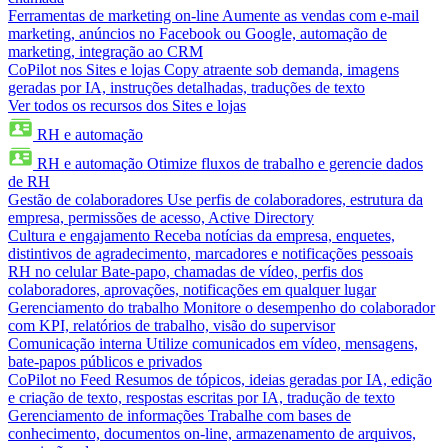
Ferramentas de marketing on-line
Aumente as vendas com e-mail
marketing, anúncios no Facebook ou Google, automação de
marketing, integração ao CRM
CoPilot nos Sites e lojas
Copy atraente sob demanda, imagens
geradas por IA, instruções detalhadas, traduções de texto
Ver todos os recursos dos Sites e lojas
RH e automação
RH e automação
Otimize fluxos de trabalho e gerencie dados
de RH
Gestão de colaboradores
Use perfis de colaboradores, estrutura da
empresa, permissões de acesso, Active Directory
Cultura e engajamento
Receba notícias da empresa, enquetes,
distintivos de agradecimento, marcadores e notificações pessoais
RH no celular
Bate-papo, chamadas de vídeo, perfis dos
colaboradores, aprovações, notificações em qualquer lugar
Gerenciamento do trabalho
Monitore o desempenho do colaborador
com KPI, relatórios de trabalho, visão do supervisor
Comunicação interna
Utilize comunicados em vídeo, mensagens,
bate-papos públicos e privados
CoPilot no Feed
Resumos de tópicos, ideias geradas por IA, edição
e criação de texto, respostas escritas por IA, tradução de texto
Gerenciamento de informações
Trabalhe com bases de
conhecimento, documentos on-line, armazenamento de arquivos,