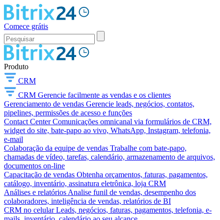
Comece grátis
Produto
CRM
CRM
Gerencie facilmente as vendas e os clientes
Gerenciamento de vendas
Gerencie leads, negócios, contatos,
pipelines, permissões de acesso e funções
Contact Center
Comunicações omnicanal via formulários de CRM,
widget do site, bate-papo ao vivo, WhatsApp, Instagram, telefonia,
e-mail
Colaboração da equipe de vendas
Trabalhe com bate-papo,
chamadas de vídeo, tarefas, calendário, armazenamento de arquivos,
documentos on-line
Capacitação de vendas
Obtenha orçamentos, faturas, pagamentos,
catálogo, inventário, assinatura eletrônica, loja CRM
Análises e relatórios
Analise funil de vendas, desempenho dos
colaboradores, inteligência de vendas, relatórios de BI
CRM no celular
Leads, negócios, faturas, pagamentos, telefonia, e-
mails, inventário, calendário ao seu alcance