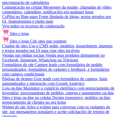
sincronização de calendários
Comunicação no celular
Messenger da equipe, chamadas de vídeo,
comentários, calendário, notificações em qualquer lugar
CoPilot no Bate-papo
Fonte ilimitada de ideias, textos gerados por
IA, brainstorming e muito mais
Veja todos os recursos de colaboração
Sites e lojas
Sites e lojas
Crie sites que vendem
Criador de sites
Use o CMS grátis, modelos, hospedagem, imagens
e textos gerados por IA para criar sites incríveis
Vendas nas mídias sociais
Venda seus produtos diretamente no
Facebook, Instagram, WhatsApp ou Telegram
Formulários do site
Capture leads com formulários de pedido
personalizados, formulários de cadastro e feedback, e formulários
com campos condicionais
Páginas de destino
Gere leads com formulários de captura, funis
automatizados e integração com Google Analytics
Loja on-line
Maximize o comércio eletrônico com gerenciamento de
inventário, processamento de pedidos, entrega e pagamentos on-line
Sites e lojas on-line no celular
Design responsivo, pedidos on-line,
gerenciamento de clientes no seu bolso
Widget do site
Ative o widget para conversar com os visitantes do
site, use mensageiros populares e aceite solicitações de retorno de
chamada