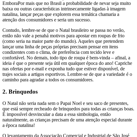
EmboraPor mais que no Brasil a probabilidade de nevar seja muito
baixa ou outras características intrinsecamente ligadas à imagem
natalina, lançar peças que explorem essa temática chamaria a
atenção dos consumidores e seria um sucesso.
Contudo, lembre-se de que o Natal brasileiro se passa no verão,
então não vale a penahá motivos para apostar em roupas de frio
(como seria na maior parte do mundo). Aqueles que pretendem
lançar uma linha de peças próprias precisam pensar em itens
condizentes com o clima, de preferência com tecido leve e
confortável. No demais, todo tipo de roupa é bem-vinda – afinal, a
ideia é que o presente seja útil em qualquer época do ano! Capriche
nas ofertas por e-mail e exponha tudo que estiver disponível, de
trajes sociais a artigos esportivos. Lembre-se de que a variedade é o
caminho para agradar a todos os consumidores.
2. Brinquedos
O Natal não seria nada sem o Papai Noel e seu saco de presentes,
que está sempre recheado de brinquedos para todas as crianças boas.
É impossível desvincular a data a essa simbologia, então
naturalmente, as crianças precisam de uma atenção especial durante
a época natalina!
O levantamento da Associação Comercial e Industrial de São José