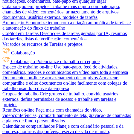
notificações, comentários, bate-papo em qualquer lugar
Colaboração em projetos
Trabalhe mais rápido com bate-papo,
chamadas de vídeo, comentários, armazenamento de arquivos,
documentos, usuários externos, modelos de tarefas
Automação
Economize tempo com a criação automática de tarefas e
a automação do fluxo de trabalho
CoPilot em Tarefas
Descrições de tarefas geradas por IA, resumos
das tarefas, listas de verificação, comentários
Ver todos os recursos de Tarefas e projetos
Colaboração
Colaboração
Potencialize o trabalho em equipe
Espaço de trabalho on-line
Use bate-papo, feed de atividades,
comentários, reações e comunicados em vídeo para toda a empresa
Documentos on-line e armazenamento de arquivos
Armazene,
compartilhe e edite documentos on-line facilmente com colegas de
trabalho usando o drive da empresa
Grupos de trabalho
Crie grupos de trabalho, convide usuários
externos, defina permissões de acesso e trabalhe em tarefas e
projetos
Reuniões on-line
Faça mais com chamadas de vídeo,
videoconferências, compartilhamento de tela, gravação de chamadas
e planos de fundo personalizados
Calendários compartilhados
Planeje com calendário pessoal e da
empresa, horários disponíveis, reserva de sala de reunião,