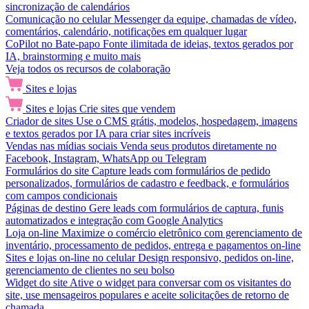
sincronização de calendários
Comunicação no celular
Messenger da equipe, chamadas de vídeo,
comentários, calendário, notificações em qualquer lugar
CoPilot no Bate-papo
Fonte ilimitada de ideias, textos gerados por
IA, brainstorming e muito mais
Veja todos os recursos de colaboração
Sites e lojas
Sites e lojas
Crie sites que vendem
Criador de sites
Use o CMS grátis, modelos, hospedagem, imagens
e textos gerados por IA para criar sites incríveis
Vendas nas mídias sociais
Venda seus produtos diretamente no
Facebook, Instagram, WhatsApp ou Telegram
Formulários do site
Capture leads com formulários de pedido
personalizados, formulários de cadastro e feedback, e formulários
com campos condicionais
Páginas de destino
Gere leads com formulários de captura, funis
automatizados e integração com Google Analytics
Loja on-line
Maximize o comércio eletrônico com gerenciamento de
inventário, processamento de pedidos, entrega e pagamentos on-line
Sites e lojas on-line no celular
Design responsivo, pedidos on-line,
gerenciamento de clientes no seu bolso
Widget do site
Ative o widget para conversar com os visitantes do
site, use mensageiros populares e aceite solicitações de retorno de
chamada