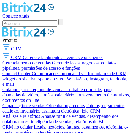
Comece grátis
Produto
CRM
CRM
Gerencie facilmente as vendas e os clientes
Gerenciamento de vendas
Gerencie leads, negócios, contatos,
pipelines, permissões de acesso e funções
Contact Center
Comunicações omnicanal via formulários de CRM,
widget do site, bate-papo ao vivo, WhatsApp, Instagram, telefonia,
e-mail
Colaboração da equipe de vendas
Trabalhe com bate-papo,
chamadas de vídeo, tarefas, calendário, armazenamento de arquivos,
documentos on-line
Capacitação de vendas
Obtenha orçamentos, faturas, pagamentos,
catálogo, inventário, assinatura eletrônica, loja CRM
Análises e relatórios
Analise funil de vendas, desempenho dos
colaboradores, inteligência de vendas, relatórios de BI
CRM no celular
Leads, negócios, faturas, pagamentos, telefonia, e-
mails, inventário, calendário ao seu alcance