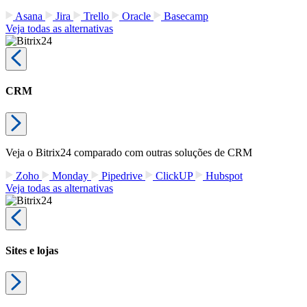
Asana
Jira
Trello
Oracle
Basecamp
Veja todas as alternativas
CRM
Veja o Bitrix24 comparado com outras soluções de CRM
Zoho
Monday
Pipedrive
ClickUP
Hubspot
Veja todas as alternativas
Sites e lojas