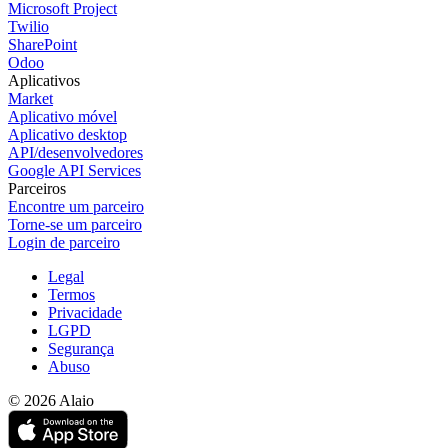
Microsoft Project
Twilio
SharePoint
Odoo
Aplicativos
Market
Aplicativo móvel
Aplicativo desktop
API/desenvolvedores
Google API Services
Parceiros
Encontre um parceiro
Torne-se um parceiro
Login de parceiro
Legal
Termos
Privacidade
LGPD
Segurança
Abuso
© 2026 Alaio