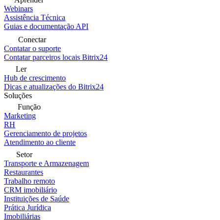
Webinars
Assistência Técnica
Guias e documentação API
Conectar
Contatar o suporte
Contatar parceiros locais Bitrix24
Ler
Hub de crescimento
Dicas e atualizações do Bitrix24
Soluções
Função
Marketing
RH
Gerenciamento de projetos
Atendimento ao cliente
Setor
Transporte e Armazenagem
Restaurantes
Trabalho remoto
CRM imobiliário
Instituições de Saúde
Prática Jurídica
Imobiliárias