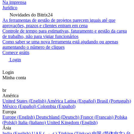
Na imprensa
Jurídico
Novidades do Bitrix24
As ferramentas de gestão de projetos parecem iguais até que
aprovações, prazos e clientes entram em cena
Controle de tempo para estimativas, faturamento e gestão da carga
de trabalho, não para vigiar funcionários
Como saber se uma nova ferramenta está ajudando ou apenas
aumentando o número de cliques
Comece grátis
Login
Login
Minha conta
br
América
United States (English)
América Latina (Español)
Brasil (Português)
México (Español)
Colombia (Español)
Europa
Europe (English)
Deutschland (Deutsch)
France (Français)
Polska
(Polski)
Italia (Italiano)
United Kingdom (English)
Ásia
India (English)
UAE (عربي)
Türkiye (Türkçe)
中国 (简体中文)
台