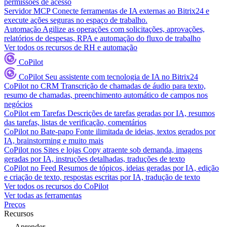
permissões de acesso
Servidor MCP
Conecte ferramentas de IA externas ao Bitrix24 e
execute ações seguras no espaço de trabalho.
Automação
Agilize as operações com solicitações, aprovações,
relatórios de despesas, RPA e automação do fluxo de trabalho
Ver todos os recursos de RH e automação
CoPilot
CoPilot
Seu assistente com tecnologia de IA no Bitrix24
CoPilot no CRM
Transcrição de chamadas de áudio para texto,
resumo de chamadas, preenchimento automático de campos nos
negócios
CoPilot em Tarefas
Descrições de tarefas geradas por IA, resumos
das tarefas, listas de verificação, comentários
CoPilot no Bate-papo
Fonte ilimitada de ideias, textos gerados por
IA, brainstorming e muito mais
CoPilot nos Sites e lojas
Copy atraente sob demanda, imagens
geradas por IA, instruções detalhadas, traduções de texto
CoPilot no Feed
Resumos de tópicos, ideias geradas por IA, edição
e criação de texto, respostas escritas por IA, tradução de texto
Ver todos os recursos do CoPilot
Ver todas as ferramentas
Preços
Recursos
Aprender