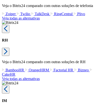
Veja o Bitrix24 comparado com outras soluções de telefonia
Zoiper
Twilio
TalkDesk
RingCentral
Plivo
Veja todas as alternativas
RH
Veja o Bitrix24 comparado com outras soluções de RH
BambooHR
OrangeHRM
Factorial HR
Bizneo
CakeHR
Veja todas as alternativas
IM