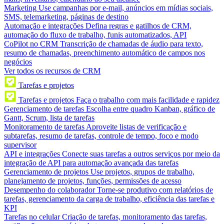
Marketing
Use campanhas por e-mail, anúncios em mídias sociais,
SMS, telemarketing, páginas de destino
Automação e integrações
Defina regras e gatilhos de CRM,
automação do fluxo de trabalho, funis automatizados, API
CoPilot no CRM
Transcrição de chamadas de áudio para texto,
resumo de chamadas, preenchimento automático de campos nos
negócios
Ver todos os recursos de CRM
Tarefas e projetos
Tarefas e projetos
Faça o trabalho com mais facilidade e rapidez
Gerenciamento de tarefas
Escolha entre quadro Kanban, gráfico de
Gantt, Scrum, lista de tarefas
Monitoramento de tarefas
Aproveite listas de verificação e
subtarefas, resumo de tarefas, controle de tempo, foco e modo
supervisor
API e integrações
Conecte suas tarefas a outros serviços por meio da
integração de API para automação avançada das tarefas
Gerenciamento de projetos
Use projetos, grupos de trabalho,
planejamento de projetos, funções, permissões de acesso
Desempenho do colaborador
Torne-se produtivo com relatórios de
tarefas, gerenciamento da carga de trabalho, eficiência das tarefas e
KPI
Tarefas no celular
Criação de tarefas, monitoramento das tarefas,