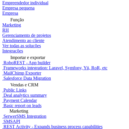
Empreendedor individual
Empresa pequena
Empresa
Função
Marketing
RH
Gerenciamento de projetos
Atendimento ao cliente
Ver todas as soluções
Integrações
Importar e exportar
RoboREST - App builder
Frameworks integration: Laravel, Symfony, Yii, RoR, etc
MailChimp Exporter
Salesforce Data Migration
Vendas e CRM
Public Links
Deal analytics summary
Payment Calendar
Basic report on leads
Marketing
SerwerSMS Integration
SMSAPI
REST Activity - Expands business process capabilities