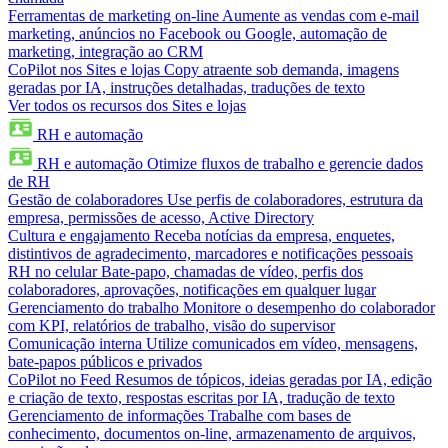
Ferramentas de marketing on-line
Aumente as vendas com e-mail
marketing, anúncios no Facebook ou Google, automação de
marketing, integração ao CRM
CoPilot nos Sites e lojas
Copy atraente sob demanda, imagens
geradas por IA, instruções detalhadas, traduções de texto
Ver todos os recursos dos Sites e lojas
RH e automação
RH e automação
Otimize fluxos de trabalho e gerencie dados
de RH
Gestão de colaboradores
Use perfis de colaboradores, estrutura da
empresa, permissões de acesso, Active Directory
Cultura e engajamento
Receba notícias da empresa, enquetes,
distintivos de agradecimento, marcadores e notificações pessoais
RH no celular
Bate-papo, chamadas de vídeo, perfis dos
colaboradores, aprovações, notificações em qualquer lugar
Gerenciamento do trabalho
Monitore o desempenho do colaborador
com KPI, relatórios de trabalho, visão do supervisor
Comunicação interna
Utilize comunicados em vídeo, mensagens,
bate-papos públicos e privados
CoPilot no Feed
Resumos de tópicos, ideias geradas por IA, edição
e criação de texto, respostas escritas por IA, tradução de texto
Gerenciamento de informações
Trabalhe com bases de
conhecimento, documentos on-line, armazenamento de arquivos,