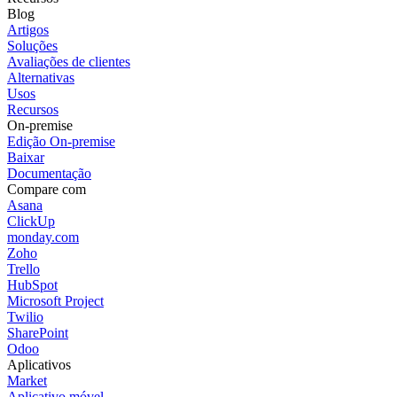
Blog
Artigos
Soluções
Avaliações de clientes
Alternativas
Usos
Recursos
On-premise
Edição On-premise
Baixar
Documentação
Compare com
Asana
ClickUp
monday.com
Zoho
Trello
HubSpot
Microsoft Project
Twilio
SharePoint
Odoo
Aplicativos
Market
Aplicativo móvel