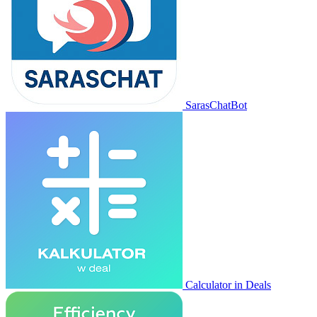
SarasChatBot
Calculator in Deals