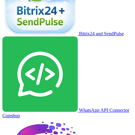
Bitrix24 and SendPulse
WhatsApp API Connector
Gupshup