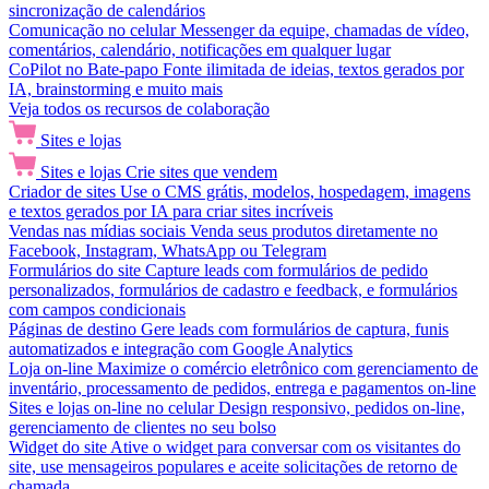
sincronização de calendários
Comunicação no celular
Messenger da equipe, chamadas de vídeo,
comentários, calendário, notificações em qualquer lugar
CoPilot no Bate-papo
Fonte ilimitada de ideias, textos gerados por
IA, brainstorming e muito mais
Veja todos os recursos de colaboração
Sites e lojas
Sites e lojas
Crie sites que vendem
Criador de sites
Use o CMS grátis, modelos, hospedagem, imagens
e textos gerados por IA para criar sites incríveis
Vendas nas mídias sociais
Venda seus produtos diretamente no
Facebook, Instagram, WhatsApp ou Telegram
Formulários do site
Capture leads com formulários de pedido
personalizados, formulários de cadastro e feedback, e formulários
com campos condicionais
Páginas de destino
Gere leads com formulários de captura, funis
automatizados e integração com Google Analytics
Loja on-line
Maximize o comércio eletrônico com gerenciamento de
inventário, processamento de pedidos, entrega e pagamentos on-line
Sites e lojas on-line no celular
Design responsivo, pedidos on-line,
gerenciamento de clientes no seu bolso
Widget do site
Ative o widget para conversar com os visitantes do
site, use mensageiros populares e aceite solicitações de retorno de
chamada