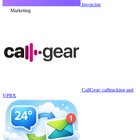
Invoicing
Marketing
CallGear: calltracking and
VPBX