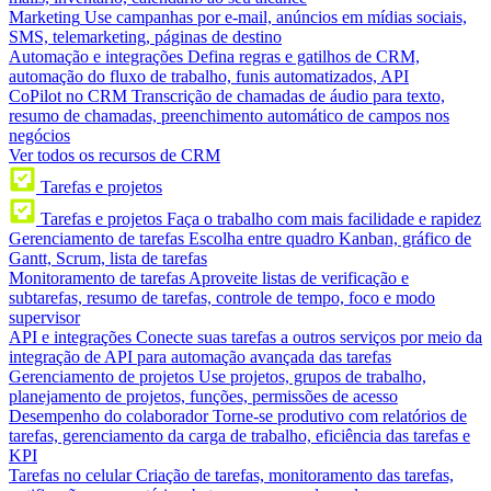
Marketing
Use campanhas por e-mail, anúncios em mídias sociais,
SMS, telemarketing, páginas de destino
Automação e integrações
Defina regras e gatilhos de CRM,
automação do fluxo de trabalho, funis automatizados, API
CoPilot no CRM
Transcrição de chamadas de áudio para texto,
resumo de chamadas, preenchimento automático de campos nos
negócios
Ver todos os recursos de CRM
Tarefas e projetos
Tarefas e projetos
Faça o trabalho com mais facilidade e rapidez
Gerenciamento de tarefas
Escolha entre quadro Kanban, gráfico de
Gantt, Scrum, lista de tarefas
Monitoramento de tarefas
Aproveite listas de verificação e
subtarefas, resumo de tarefas, controle de tempo, foco e modo
supervisor
API e integrações
Conecte suas tarefas a outros serviços por meio da
integração de API para automação avançada das tarefas
Gerenciamento de projetos
Use projetos, grupos de trabalho,
planejamento de projetos, funções, permissões de acesso
Desempenho do colaborador
Torne-se produtivo com relatórios de
tarefas, gerenciamento da carga de trabalho, eficiência das tarefas e
KPI
Tarefas no celular
Criação de tarefas, monitoramento das tarefas,