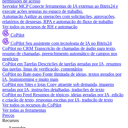
permissões de acesso
Servidor MCP
Conecte ferramentas de IA externas ao Bitrix24 e
execute ações seguras no espaço de trabalho.
Automação
Agilize as operações com solicitações, aprovações,
relatórios de despesas, RPA e automação do fluxo de trabalho
Ver todos os recursos de RH e automação
CoPilot
CoPilot
Seu assistente com tecnologia de IA no Bitrix24
CoPilot no CRM
Transcrição de chamadas de áudio para texto,
resumo de chamadas, preenchimento automático de campos nos
negócios
CoPilot em Tarefas
Descrições de tarefas geradas por IA, resumos
das tarefas, listas de verificação, comentários
CoPilot no Bate-papo
Fonte ilimitada de ideias, textos gerados por
IA, brainstorming e muito mais
CoPilot nos Sites e lojas
Copy atraente sob demanda, imagens
geradas por IA, instruções detalhadas, traduções de texto
CoPilot no Feed
Resumos de tópicos, ideias geradas por IA, edição
e criação de texto, respostas escritas por IA, tradução de texto
Ver todos os recursos do CoPilot
Ver todas as ferramentas
Preços
Recursos
Aprender