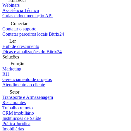
Webinars
Assistência Técnica
Guias e documentação API
Conectar
Contatar o suporte
Contatar parceiros locais Bitrix24
Ler
Hub de crescimento
Dicas e atualizações do Bitrix24
Soluções
Função
Marketing
RH
Gerenciamento de projetos
Atendimento ao cliente
Setor
Transporte e Armazenagem
Restaurantes
Trabalho remoto
CRM imobiliário
Instituições de Saúde
Prática Jurídica
Imobiliárias