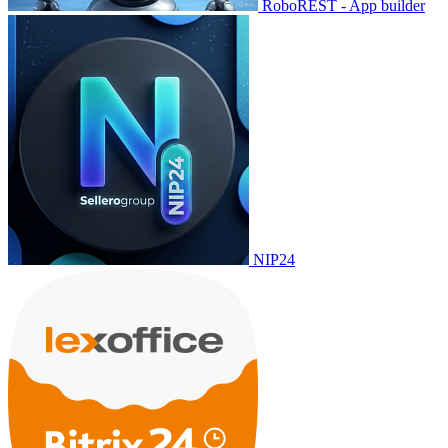
RoboREST - App builder
NIP24