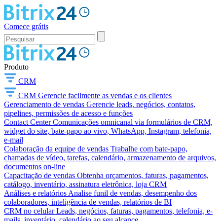
Comece grátis
Produto
CRM
CRM
Gerencie facilmente as vendas e os clientes
Gerenciamento de vendas
Gerencie leads, negócios, contatos,
pipelines, permissões de acesso e funções
Contact Center
Comunicações omnicanal via formulários de CRM,
widget do site, bate-papo ao vivo, WhatsApp, Instagram, telefonia,
e-mail
Colaboração da equipe de vendas
Trabalhe com bate-papo,
chamadas de vídeo, tarefas, calendário, armazenamento de arquivos,
documentos on-line
Capacitação de vendas
Obtenha orçamentos, faturas, pagamentos,
catálogo, inventário, assinatura eletrônica, loja CRM
Análises e relatórios
Analise funil de vendas, desempenho dos
colaboradores, inteligência de vendas, relatórios de BI
CRM no celular
Leads, negócios, faturas, pagamentos, telefonia, e-
mails, inventário, calendário ao seu alcance