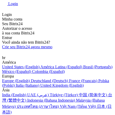
Login
Login
Minha conta
Seu Bitrix24
Autorizar o acesso
à sua conta Bitrix24
Entrar
Você ainda não tem Bitrix24?
Crie seu Bitrix24 agora mesmo
br
América
United States (English)
América Latina (Español)
Brasil (Português)
México (Español)
Colombia (Español)
Europa
Europe (English)
Deutschland (Deutsch)
France (Français)
Polska
(Polski)
Italia (Italiano)
United Kingdom (English)
Ásia
India (English)
UAE (عربي)
Türkiye (Türkçe)
中国 (简体中文)
台
灣 (繁體中文)
Indonesia (Bahasa Indonesia)
Malaysia (Bahasa
Melayu)
ประเทศไทย (ภาษาไทย)
Việt Nam (Tiếng Việt)
日本 (日
本語)