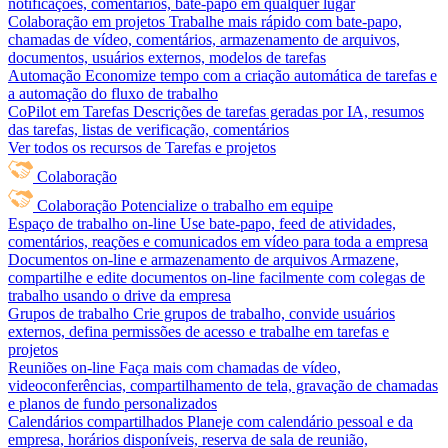
notificações, comentários, bate-papo em qualquer lugar
Colaboração em projetos
Trabalhe mais rápido com bate-papo,
chamadas de vídeo, comentários, armazenamento de arquivos,
documentos, usuários externos, modelos de tarefas
Automação
Economize tempo com a criação automática de tarefas e
a automação do fluxo de trabalho
CoPilot em Tarefas
Descrições de tarefas geradas por IA, resumos
das tarefas, listas de verificação, comentários
Ver todos os recursos de Tarefas e projetos
Colaboração
Colaboração
Potencialize o trabalho em equipe
Espaço de trabalho on-line
Use bate-papo, feed de atividades,
comentários, reações e comunicados em vídeo para toda a empresa
Documentos on-line e armazenamento de arquivos
Armazene,
compartilhe e edite documentos on-line facilmente com colegas de
trabalho usando o drive da empresa
Grupos de trabalho
Crie grupos de trabalho, convide usuários
externos, defina permissões de acesso e trabalhe em tarefas e
projetos
Reuniões on-line
Faça mais com chamadas de vídeo,
videoconferências, compartilhamento de tela, gravação de chamadas
e planos de fundo personalizados
Calendários compartilhados
Planeje com calendário pessoal e da
empresa, horários disponíveis, reserva de sala de reunião,