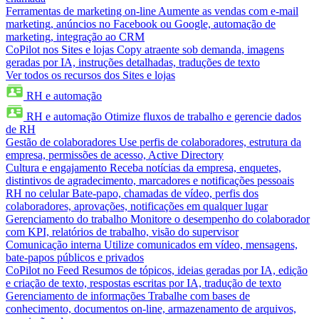
Ferramentas de marketing on-line
Aumente as vendas com e-mail
marketing, anúncios no Facebook ou Google, automação de
marketing, integração ao CRM
CoPilot nos Sites e lojas
Copy atraente sob demanda, imagens
geradas por IA, instruções detalhadas, traduções de texto
Ver todos os recursos dos Sites e lojas
RH e automação
RH e automação
Otimize fluxos de trabalho e gerencie dados
de RH
Gestão de colaboradores
Use perfis de colaboradores, estrutura da
empresa, permissões de acesso, Active Directory
Cultura e engajamento
Receba notícias da empresa, enquetes,
distintivos de agradecimento, marcadores e notificações pessoais
RH no celular
Bate-papo, chamadas de vídeo, perfis dos
colaboradores, aprovações, notificações em qualquer lugar
Gerenciamento do trabalho
Monitore o desempenho do colaborador
com KPI, relatórios de trabalho, visão do supervisor
Comunicação interna
Utilize comunicados em vídeo, mensagens,
bate-papos públicos e privados
CoPilot no Feed
Resumos de tópicos, ideias geradas por IA, edição
e criação de texto, respostas escritas por IA, tradução de texto
Gerenciamento de informações
Trabalhe com bases de
conhecimento, documentos on-line, armazenamento de arquivos,