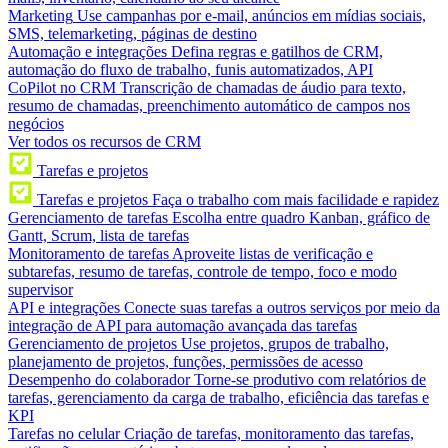
Marketing
Use campanhas por e-mail, anúncios em mídias sociais,
SMS, telemarketing, páginas de destino
Automação e integrações
Defina regras e gatilhos de CRM,
automação do fluxo de trabalho, funis automatizados, API
CoPilot no CRM
Transcrição de chamadas de áudio para texto,
resumo de chamadas, preenchimento automático de campos nos
negócios
Ver todos os recursos de CRM
Tarefas e projetos
Tarefas e projetos
Faça o trabalho com mais facilidade e rapidez
Gerenciamento de tarefas
Escolha entre quadro Kanban, gráfico de
Gantt, Scrum, lista de tarefas
Monitoramento de tarefas
Aproveite listas de verificação e
subtarefas, resumo de tarefas, controle de tempo, foco e modo
supervisor
API e integrações
Conecte suas tarefas a outros serviços por meio da
integração de API para automação avançada das tarefas
Gerenciamento de projetos
Use projetos, grupos de trabalho,
planejamento de projetos, funções, permissões de acesso
Desempenho do colaborador
Torne-se produtivo com relatórios de
tarefas, gerenciamento da carga de trabalho, eficiência das tarefas e
KPI
Tarefas no celular
Criação de tarefas, monitoramento das tarefas,