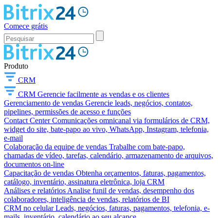
Comece grátis
Produto
CRM
CRM
Gerencie facilmente as vendas e os clientes
Gerenciamento de vendas
Gerencie leads, negócios, contatos,
pipelines, permissões de acesso e funções
Contact Center
Comunicações omnicanal via formulários de CRM,
widget do site, bate-papo ao vivo, WhatsApp, Instagram, telefonia,
e-mail
Colaboração da equipe de vendas
Trabalhe com bate-papo,
chamadas de vídeo, tarefas, calendário, armazenamento de arquivos,
documentos on-line
Capacitação de vendas
Obtenha orçamentos, faturas, pagamentos,
catálogo, inventário, assinatura eletrônica, loja CRM
Análises e relatórios
Analise funil de vendas, desempenho dos
colaboradores, inteligência de vendas, relatórios de BI
CRM no celular
Leads, negócios, faturas, pagamentos, telefonia, e-
mails, inventário, calendário ao seu alcance