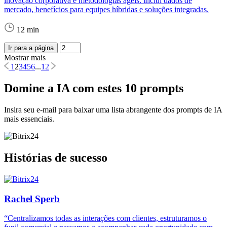
inovação corporativa e metodologias ágeis. Inclui dados de
mercado, benefícios para equipes híbridas e soluções integradas.
12 min
Ir para a página
Mostrar mais
1
2
3
4
5
6
...
12
Domine a IA com estes 10 prompts
Insira seu e-mail para baixar uma lista abrangente dos prompts de IA
mais essenciais.
Histórias de sucesso
Rachel Sperb
“Centralizamos todas as interações com clientes, estruturamos o