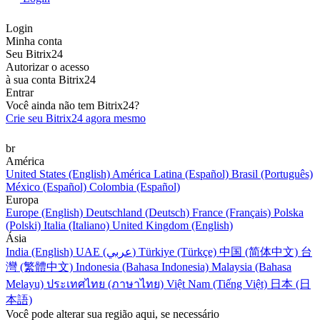
Login
Minha conta
Seu Bitrix24
Autorizar o acesso
à sua conta Bitrix24
Entrar
Você ainda não tem Bitrix24?
Crie seu Bitrix24 agora mesmo
br
América
United States (English)
América Latina (Español)
Brasil (Português)
México (Español)
Colombia (Español)
Europa
Europe (English)
Deutschland (Deutsch)
France (Français)
Polska
(Polski)
Italia (Italiano)
United Kingdom (English)
Ásia
India (English)
UAE (عربي)
Türkiye (Türkçe)
中国 (简体中文)
台
灣 (繁體中文)
Indonesia (Bahasa Indonesia)
Malaysia (Bahasa
Melayu)
ประเทศไทย (ภาษาไทย)
Việt Nam (Tiếng Việt)
日本 (日
本語)
Você pode alterar sua região aqui, se necessário