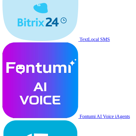
TextLocal SMS
Fontumi AI Voice iAgents