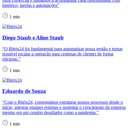
funil comercial e passamos a acompanhar cada oportunidade com
histórico, tarefas e automações”
1 min
Diego Staub e Aline Staub
“O Bitrix24 foi fundamental para automatizar nossa gestão e tornar
possível escalar a operação para centenas de clientes de forma
eficiente.”
1 min
Eduardo de Souza
“Com o Bitrix24, conseguimos estruturar nossos processos desde o
início, integrar equipes remotas e sustentar o crescimento da empresa
mesmo em um cenário desafiador como a pandemia.”
1 min