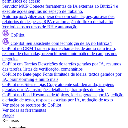
permissões de acesso
Servidor MCP
Conecte ferramentas de IA externas ao Bitrix24 e
execute ações seguras no espaço de trabalho.
Automação
Agilize as operações com solicitações, aprovações,
relatórios de despesas, RPA e automação do fluxo de trabalho
Ver todos os recursos de RH e automação
CoPilot
CoPilot
Seu assistente com tecnologia de IA no Bitrix24
CoPilot no CRM
Transcrição de chamadas de áudio para texto,
resumo de chamadas, preenchimento automático de campos nos
negócios
CoPilot em Tarefas
Descrições de tarefas geradas por IA, resumos
das tarefas, listas de verificação, comentários
CoPilot no Bate-papo
Fonte ilimitada de ideias, textos gerados por
IA, brainstorming e muito mais
CoPilot nos Sites e lojas
Copy atraente sob demanda, imagens
geradas por IA, instruções detalhadas, traduções de texto
CoPilot no Feed
Resumos de tópicos, ideias geradas por IA, edição
e criação de texto, respostas escritas por IA, tradução de texto
Ver todos os recursos do CoPilot
Ver todas as ferramentas
Preços
Recursos
Aprender