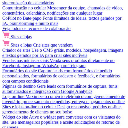
sincronização de calendários
Comunicação no celular
Messenger da equipe, chamadas de vídeo,
comentários, calendário, notificações em qualquer lugar
CoPilot no Bate-papo
Fonte ilimitada de ideias, textos gerados por
IA, brainstorming e muito mais
Veja todos os recursos de colaboração
Sites e lojas
Sites e lojas
Crie sites que vendem
Criador de sites
Use o CMS grátis, modelos, hospedagem, imagens
e textos gerados por IA para criar sites incríveis
Vendas nas mídias sociais
Venda seus produtos diretamente no
Facebook, Instagram, WhatsApp ou Telegram
Formulários do site
Capture leads com formulários de pedido
personalizados, formulários de cadastro e feedback, e formulários
com campos condicionais
Páginas de destino
Gere leads com formulários de captura, funis
automatizados e integração com Google Analytics
Loja on-line
Maximize o comércio eletrônico com gerenciamento de
inventário, processamento de pedidos, entrega e pagamentos on-line
Sites e lojas on-line no celular
Design responsivo, pedidos on-line,
gerenciamento de clientes no seu bolso
Widget do site
Ative o widget para conversar com os visitantes do
site, use mensageiros populares e aceite solicitações de retorno de
chamada