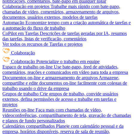
notificações, comentários, bate-papo em qualquer lugar
Colaboração em projetos
Trabalhe mais rápido com bate-papo,
chamadas de vídeo, comentários, armazenamento de arquivos,
documentos, usuários externos, modelos de tarefas
Automação
Economize tempo com a criação automática de tarefas e
a automação do fluxo de trabalho
CoPilot em Tarefas
Descrições de tarefas geradas por IA, resumos
das tarefas, listas de verificação, comentários
Ver todos os recursos de Tarefas e projetos
Colaboração
Colaboração
Potencialize o trabalho em equipe
Espaço de trabalho on-line
Use bate-papo, feed de atividades,
comentários, reações e comunicados em vídeo para toda a empresa
Documentos on-line e armazenamento de arquivos
Armazene,
compartilhe e edite documentos on-line facilmente com colegas de
trabalho usando o drive da empresa
Grupos de trabalho
Crie grupos de trabalho, convide usuários
externos, defina permissões de acesso e trabalhe em tarefas e
projetos
Reuniões on-line
Faça mais com chamadas de vídeo,
videoconferências, compartilhamento de tela, gravação de chamadas
e planos de fundo personalizados
Calendários compartilhados
Planeje com calendário pessoal e da
empresa, horários disponíveis, reserva de sala de reunião,