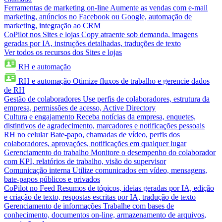
Ferramentas de marketing on-line
Aumente as vendas com e-mail
marketing, anúncios no Facebook ou Google, automação de
marketing, integração ao CRM
CoPilot nos Sites e lojas
Copy atraente sob demanda, imagens
geradas por IA, instruções detalhadas, traduções de texto
Ver todos os recursos dos Sites e lojas
RH e automação
RH e automação
Otimize fluxos de trabalho e gerencie dados
de RH
Gestão de colaboradores
Use perfis de colaboradores, estrutura da
empresa, permissões de acesso, Active Directory
Cultura e engajamento
Receba notícias da empresa, enquetes,
distintivos de agradecimento, marcadores e notificações pessoais
RH no celular
Bate-papo, chamadas de vídeo, perfis dos
colaboradores, aprovações, notificações em qualquer lugar
Gerenciamento do trabalho
Monitore o desempenho do colaborador
com KPI, relatórios de trabalho, visão do supervisor
Comunicação interna
Utilize comunicados em vídeo, mensagens,
bate-papos públicos e privados
CoPilot no Feed
Resumos de tópicos, ideias geradas por IA, edição
e criação de texto, respostas escritas por IA, tradução de texto
Gerenciamento de informações
Trabalhe com bases de
conhecimento, documentos on-line, armazenamento de arquivos,