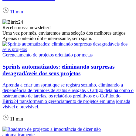
11 min
Receba nossa newsletter!
Uma vez por mês, enviaremos uma seleção dos melhores artigos.
Apenas conteúdo útil e interessante, sem spam.
Gerenciamento de projetos orientado por metas
Sprints automatizados: eliminando surpresas
desagradáveis dos seus projetos
Aprenda a criar um sprint que se registra sozinho, eliminando a
dependência de reuniões de status e resgate. O artigo detalha como o
rastreamento de tarefas, os relatórios preditivos e o CoPilot do
Bitrix24 transformam o gerenciamento de projetos em uma jornada
visível e previsível.
11 min