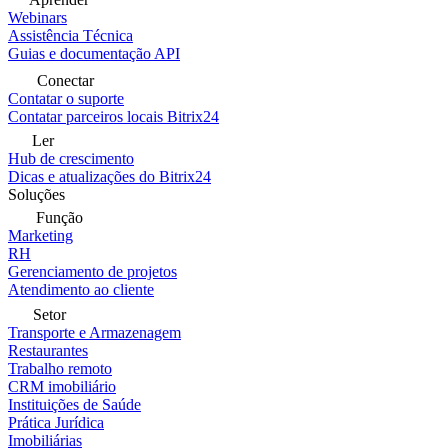
Webinars
Assistência Técnica
Guias e documentação API
Conectar
Contatar o suporte
Contatar parceiros locais Bitrix24
Ler
Hub de crescimento
Dicas e atualizações do Bitrix24
Soluções
Função
Marketing
RH
Gerenciamento de projetos
Atendimento ao cliente
Setor
Transporte e Armazenagem
Restaurantes
Trabalho remoto
CRM imobiliário
Instituições de Saúde
Prática Jurídica
Imobiliárias