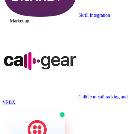
Skrill Integration
Marketing
CallGear: calltracking and
VPBX