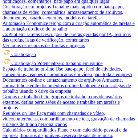
notificações, comentários, bate-papo em qualquer lugar
Colaboração em projetos
Trabalhe mais rápido com bate-papo,
chamadas de vídeo, comentários, armazenamento de arquivos,
documentos, usuários externos, modelos de tarefas
Automação
Economize tempo com a criação automática de tarefas e
a automação do fluxo de trabalho
CoPilot em Tarefas
Descrições de tarefas geradas por IA, resumos
das tarefas, listas de verificação, comentários
Ver todos os recursos de Tarefas e projetos
Colaboração
Colaboração
Potencialize o trabalho em equipe
Espaço de trabalho on-line
Use bate-papo, feed de atividades,
comentários, reações e comunicados em vídeo para toda a empresa
Documentos on-line e armazenamento de arquivos
Armazene,
compartilhe e edite documentos on-line facilmente com colegas de
trabalho usando o drive da empresa
Grupos de trabalho
Crie grupos de trabalho, convide usuários
externos, defina permissões de acesso e trabalhe em tarefas e
projetos
Reuniões on-line
Faça mais com chamadas de vídeo,
videoconferências, compartilhamento de tela, gravação de chamadas
e planos de fundo personalizados
Calendários compartilhados
Planeje com calendário pessoal e da
empresa, horários disponíveis, reserva de sala de reunião,