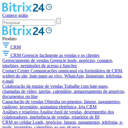
Comece grátis
Produto
CRM
CRM
Gerencie facilmente as vendas e os clientes
Gerenciamento de vendas
Gerencie leads, negócios, contatos,
pipelines, permissões de acesso e funções
Contact Center
Comunicações omnicanal via formulários de CRM,
widget do site, bate-papo ao vivo, WhatsApp, Instagram, telefonia,
e-mail
Colaboração da equipe de vendas
Trabalhe com bate-papo,
chamadas de vídeo, tarefas, calendário, armazenamento de arquivos,
documentos on-line
Capacitação de vendas
Obtenha orçamentos, faturas, pagamentos,
catálogo, inventário, assinatura eletrônica, loja CRM
Análises e relatórios
Analise funil de vendas, desempenho dos
colaboradores, inteligência de vendas, relatórios de BI
CRM no celular
Leads, negócios, faturas, pagamentos, telefonia, e-
mails, inventário, calendário ao seu alcance