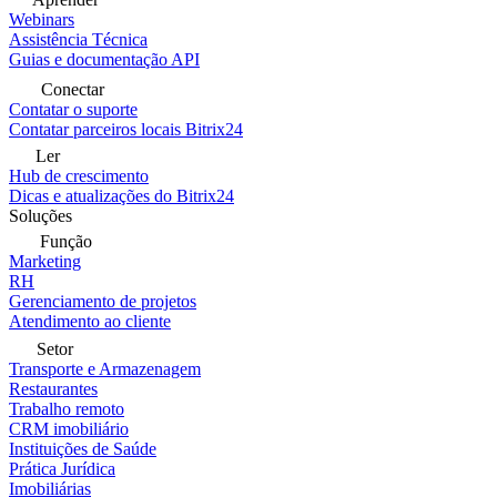
Webinars
Assistência Técnica
Guias e documentação API
Conectar
Contatar o suporte
Contatar parceiros locais Bitrix24
Ler
Hub de crescimento
Dicas e atualizações do Bitrix24
Soluções
Função
Marketing
RH
Gerenciamento de projetos
Atendimento ao cliente
Setor
Transporte e Armazenagem
Restaurantes
Trabalho remoto
CRM imobiliário
Instituições de Saúde
Prática Jurídica
Imobiliárias