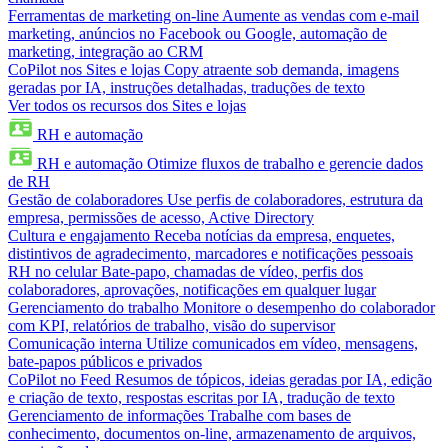
Ferramentas de marketing on-line
Aumente as vendas com e-mail
marketing, anúncios no Facebook ou Google, automação de
marketing, integração ao CRM
CoPilot nos Sites e lojas
Copy atraente sob demanda, imagens
geradas por IA, instruções detalhadas, traduções de texto
Ver todos os recursos dos Sites e lojas
RH e automação
RH e automação
Otimize fluxos de trabalho e gerencie dados
de RH
Gestão de colaboradores
Use perfis de colaboradores, estrutura da
empresa, permissões de acesso, Active Directory
Cultura e engajamento
Receba notícias da empresa, enquetes,
distintivos de agradecimento, marcadores e notificações pessoais
RH no celular
Bate-papo, chamadas de vídeo, perfis dos
colaboradores, aprovações, notificações em qualquer lugar
Gerenciamento do trabalho
Monitore o desempenho do colaborador
com KPI, relatórios de trabalho, visão do supervisor
Comunicação interna
Utilize comunicados em vídeo, mensagens,
bate-papos públicos e privados
CoPilot no Feed
Resumos de tópicos, ideias geradas por IA, edição
e criação de texto, respostas escritas por IA, tradução de texto
Gerenciamento de informações
Trabalhe com bases de
conhecimento, documentos on-line, armazenamento de arquivos,