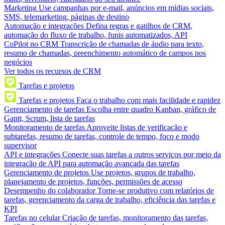
Marketing
Use campanhas por e-mail, anúncios em mídias sociais,
SMS, telemarketing, páginas de destino
Automação e integrações
Defina regras e gatilhos de CRM,
automação do fluxo de trabalho, funis automatizados, API
CoPilot no CRM
Transcrição de chamadas de áudio para texto,
resumo de chamadas, preenchimento automático de campos nos
negócios
Ver todos os recursos de CRM
Tarefas e projetos
Tarefas e projetos
Faça o trabalho com mais facilidade e rapidez
Gerenciamento de tarefas
Escolha entre quadro Kanban, gráfico de
Gantt, Scrum, lista de tarefas
Monitoramento de tarefas
Aproveite listas de verificação e
subtarefas, resumo de tarefas, controle de tempo, foco e modo
supervisor
API e integrações
Conecte suas tarefas a outros serviços por meio da
integração de API para automação avançada das tarefas
Gerenciamento de projetos
Use projetos, grupos de trabalho,
planejamento de projetos, funções, permissões de acesso
Desempenho do colaborador
Torne-se produtivo com relatórios de
tarefas, gerenciamento da carga de trabalho, eficiência das tarefas e
KPI
Tarefas no celular
Criação de tarefas, monitoramento das tarefas,