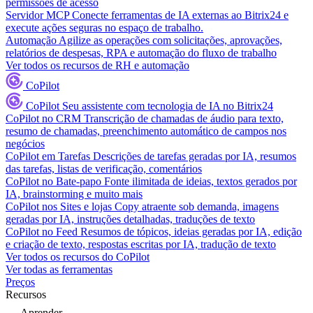
permissões de acesso
Servidor MCP
Conecte ferramentas de IA externas ao Bitrix24 e
execute ações seguras no espaço de trabalho.
Automação
Agilize as operações com solicitações, aprovações,
relatórios de despesas, RPA e automação do fluxo de trabalho
Ver todos os recursos de RH e automação
CoPilot
CoPilot
Seu assistente com tecnologia de IA no Bitrix24
CoPilot no CRM
Transcrição de chamadas de áudio para texto,
resumo de chamadas, preenchimento automático de campos nos
negócios
CoPilot em Tarefas
Descrições de tarefas geradas por IA, resumos
das tarefas, listas de verificação, comentários
CoPilot no Bate-papo
Fonte ilimitada de ideias, textos gerados por
IA, brainstorming e muito mais
CoPilot nos Sites e lojas
Copy atraente sob demanda, imagens
geradas por IA, instruções detalhadas, traduções de texto
CoPilot no Feed
Resumos de tópicos, ideias geradas por IA, edição
e criação de texto, respostas escritas por IA, tradução de texto
Ver todos os recursos do CoPilot
Ver todas as ferramentas
Preços
Recursos
Aprender