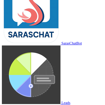
SarasChatBot
Leads