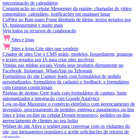
sincronização de calendários
Comunicação no celular
Messenger da equipe, chamadas de vídeo,
comentários, calendário, notificações em qualquer lugar
CoPilot no Bate-papo
Fonte ilimitada de ideias, textos gerados por
IA, brainstorming e muito mais
Veja todos os recursos de colaboração
Sites e lojas
Sites e lojas
Crie sites que vendem
Criador de sites
Use o CMS grátis, modelos, hospedagem, imagens
e textos gerados por IA para criar sites incríveis
Vendas nas mídias sociais
Venda seus produtos diretamente no
Facebook, Instagram, WhatsApp ou Telegram
Formulários do site
Capture leads com formulários de pedido
personalizados, formulários de cadastro e feedback, e formulários
com campos condicionais
Páginas de destino
Gere leads com formulários de captura, funis
automatizados e integração com Google Analytics
Loja on-line
Maximize o comércio eletrônico com gerenciamento de
inventário, processamento de pedidos, entrega e pagamentos on-line
Sites e lojas on-line no celular
Design responsivo, pedidos on-line,
gerenciamento de clientes no seu bolso
Widget do site
Ative o widget para conversar com os visitantes do
site, use mensageiros populares e aceite solicitações de retorno de
chamada