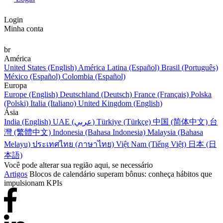
Login
Minha conta
br
América
United States (English)
América Latina (Español)
Brasil (Português)
México (Español)
Colombia (Español)
Europa
Europe (English)
Deutschland (Deutsch)
France (Français)
Polska
(Polski)
Italia (Italiano)
United Kingdom (English)
Ásia
India (English)
UAE (عربي)
Türkiye (Türkçe)
中国 (简体中文)
台
灣 (繁體中文)
Indonesia (Bahasa Indonesia)
Malaysia (Bahasa
Melayu)
ประเทศไทย (ภาษาไทย)
Việt Nam (Tiếng Việt)
日本 (日
本語)
Você pode alterar sua região aqui, se necessário
Artigos
Blocos de calendário superam bônus: conheça hábitos que
impulsionam KPIs