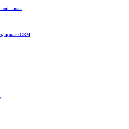
condicionais
a
ntegração ao CRM
o