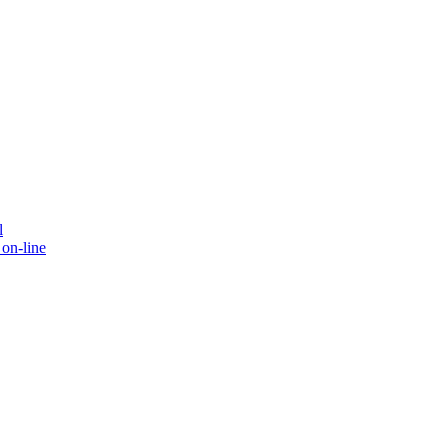
l
on-line