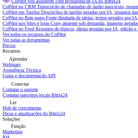
CoPilot
Seu assistente com tecnologia de IA no Bitrix24
CoPilot no CRM
Transcrição de chamadas de áudio para texto, res
CoPilot em Tarefas
Descrições de tarefas geradas por IA, resumos das 
CoPilot no Bate-papo
Fonte ilimitada de ideias, textos gerados por I
CoPilot nos Sites e lojas
Copy atraente sob demanda, imagens geradas 
CoPilot no Feed
Resumos de tópicos, ideias geradas por IA, edição e c
Ver todos os recursos do CoPilot
Ver todas as ferramentas
Preços
Recursos
Aprender
Webinars
Assistência Técnica
Guias e documentação API
Conectar
Contatar o suporte
Contatar parceiros locais Bitrix24
Ler
Hub de crescimento
Dicas e atualizações do Bitrix24
Soluções
Função
Marketing
RH