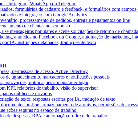
book, Instagram, WhatsApp ou Telegram
izados, formulários de cadastro e feedback, e formulários com campos 
omatizados e integração com Google Analytics
ventário, processamento de pedidos, entrega e pagamentos on-line
renciamento de clientes no seu bolso
e, use mensageiros populares e aceite solicitações de retorno de chamad
keting, anúncios no Facebook ou Google, automação de marketing, i
por IA, instruções detalhadas, traduções de texto
e RH
presa, permissões de acesso, Active Directory
vos de agradecimento, marcadores e notificações pessoais
s, aprovações, notificações em qualquer lugar
 KPI, relatórios de trabalho, visão do supervisor
-papos públicos e privados
riação de texto, respostas escritas por IA, tradução de texto
 documentos on-line, armazenamento de arquivos, permissões de acess
ute ações seguras no espaço de trabalho.
órios de despesas, RPA e automação do fluxo de trabalho