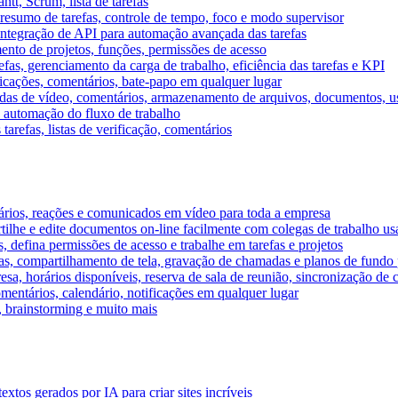
tt, Scrum, lista de tarefas
, resumo de tarefas, controle de tempo, foco e modo supervisor
 integração de API para automação avançada das tarefas
mento de projetos, funções, permissões de acesso
efas, gerenciamento da carga de trabalho, eficiência das tarefas e KPI
ficações, comentários, bate-papo em qualquer lugar
as de vídeo, comentários, armazenamento de arquivos, documentos, usu
 automação do fluxo de trabalho
tarefas, listas de verificação, comentários
ários, reações e comunicados em vídeo para toda a empresa
ilhe e edite documentos on-line facilmente com colegas de trabalho us
, defina permissões de acesso e trabalhe em tarefas e projetos
s, compartilhamento de tela, gravação de chamadas e planos de fundo 
sa, horários disponíveis, reserva de sala de reunião, sincronização de 
entários, calendário, notificações em qualquer lugar
A, brainstorming e muito mais
tos gerados por IA para criar sites incríveis