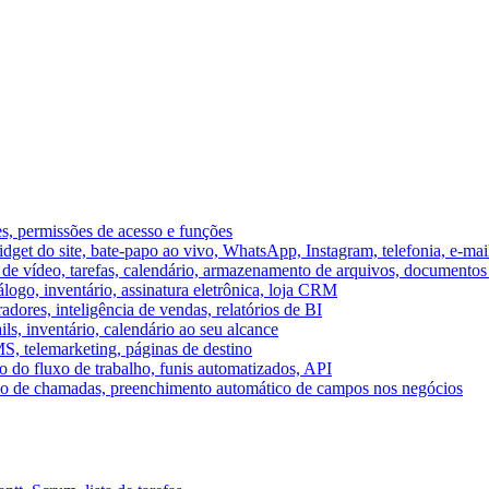
es, permissões de acesso e funções
et do site, bate-papo ao vivo, WhatsApp, Instagram, telefonia, e-mai
e vídeo, tarefas, calendário, armazenamento de arquivos, documentos 
logo, inventário, assinatura eletrônica, loja CRM
dores, inteligência de vendas, relatórios de BI
ils, inventário, calendário ao seu alcance
S, telemarketing, páginas de destino
 do fluxo de trabalho, funis automatizados, API
umo de chamadas, preenchimento automático de campos nos negócios