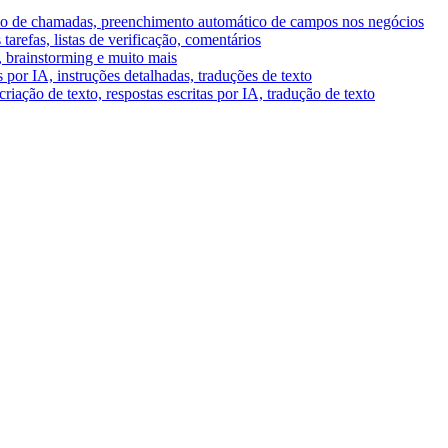
umo de chamadas, preenchimento automático de campos nos negócios
tarefas, listas de verificação, comentários
A, brainstorming e muito mais
por IA, instruções detalhadas, traduções de texto
riação de texto, respostas escritas por IA, tradução de texto