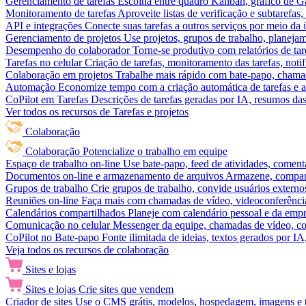
Gerenciamento de tarefas
Escolha entre quadro Kanban, gráfico de Gan
Monitoramento de tarefas
Aproveite listas de verificação e subtarefas
API e integrações
Conecte suas tarefas a outros serviços por meio da
Gerenciamento de projetos
Use projetos, grupos de trabalho, planeja
Desempenho do colaborador
Torne-se produtivo com relatórios de tar
Tarefas no celular
Criação de tarefas, monitoramento das tarefas, noti
Colaboração em projetos
Trabalhe mais rápido com bate-papo, chamad
Automação
Economize tempo com a criação automática de tarefas e a
CoPilot em Tarefas
Descrições de tarefas geradas por IA, resumos das 
Ver todos os recursos de Tarefas e projetos
Colaboração
Colaboração
Potencialize o trabalho em equipe
Espaço de trabalho on-line
Use bate-papo, feed de atividades, coment
Documentos on-line e armazenamento de arquivos
Armazene, compart
Grupos de trabalho
Crie grupos de trabalho, convide usuários externos
Reuniões on-line
Faça mais com chamadas de vídeo, videoconferência
Calendários compartilhados
Planeje com calendário pessoal e da empre
Comunicação no celular
Messenger da equipe, chamadas de vídeo, com
CoPilot no Bate-papo
Fonte ilimitada de ideias, textos gerados por I
Veja todos os recursos de colaboração
Sites e lojas
Sites e lojas
Crie sites que vendem
Criador de sites
Use o CMS grátis, modelos, hospedagem, imagens e tex