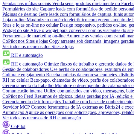
Vendas nas mídias sociais
Venda seus produtos diretamente no Face
Formulários do site
Capture leads com formulários de pedido personal
Páginas de destino
Gere leads com formulários de captura, funis aut
Loja on-line
Maximize o comércio eletrônico com gerenciamento de in
Sites e lojas on-line no celular
Design responsivo, pedidos on-line, ge
Widget do site
Ative o widget para conversar com os visitantes do sit
Ferramentas de marketing on-line
Aumente as vendas com e-mail mar
CoPilot nos Sites e lojas
Copy atraente sob demanda, imagens geradas 
Ver todos os recursos dos Sites e lojas
RH e automação
RH e automação
Otimize fluxos de trabalho e gerencie dados d
Gestão de colaboradores
Use perfis de colaboradores, estrutura da em
Cultura e engajamento
Receba notícias da empresa, enquetes, distinti
RH no celular
Bate-papo, chamadas de vídeo, perfis dos colaboradore
Gerenciamento do trabalho
Monitore o desempenho do colaborador com
Comunicação interna
Utilize comunicados em vídeo, mensagens, bate
CoPilot no Feed
Resumos de tópicos, ideias geradas por IA, edição e c
Gerenciamento de informações
Trabalhe com bases de conhecimento,
Servidor MCP
Conecte ferramentas de IA externas ao Bitrix24 e exec
Automação
Agilize as operações com solicitações, aprovações, relat
Ver todos os recursos de RH e automação
CoPilot