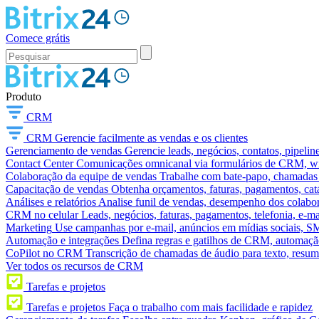
Comece grátis
Produto
CRM
CRM
Gerencie facilmente as vendas e os clientes
Gerenciamento de vendas
Gerencie leads, negócios, contatos, pipelin
Contact Center
Comunicações omnicanal via formulários de CRM, widg
Colaboração da equipe de vendas
Trabalhe com bate-papo, chamadas d
Capacitação de vendas
Obtenha orçamentos, faturas, pagamentos, catá
Análises e relatórios
Analise funil de vendas, desempenho dos colabora
CRM no celular
Leads, negócios, faturas, pagamentos, telefonia, e-ma
Marketing
Use campanhas por e-mail, anúncios em mídias sociais, SM
Automação e integrações
Defina regras e gatilhos de CRM, automação
CoPilot no CRM
Transcrição de chamadas de áudio para texto, res
Ver todos os recursos de CRM
Tarefas e projetos
Tarefas e projetos
Faça o trabalho com mais facilidade e rapidez