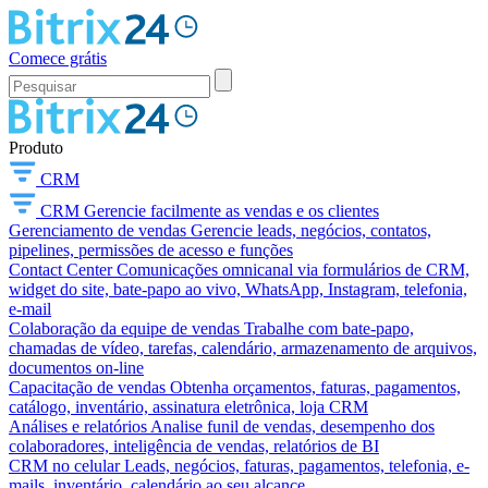
Comece grátis
Produto
CRM
CRM
Gerencie facilmente as vendas e os clientes
Gerenciamento de vendas
Gerencie leads, negócios, contatos,
pipelines, permissões de acesso e funções
Contact Center
Comunicações omnicanal via formulários de CRM,
widget do site, bate-papo ao vivo, WhatsApp, Instagram, telefonia,
e-mail
Colaboração da equipe de vendas
Trabalhe com bate-papo,
chamadas de vídeo, tarefas, calendário, armazenamento de arquivos,
documentos on-line
Capacitação de vendas
Obtenha orçamentos, faturas, pagamentos,
catálogo, inventário, assinatura eletrônica, loja CRM
Análises e relatórios
Analise funil de vendas, desempenho dos
colaboradores, inteligência de vendas, relatórios de BI
CRM no celular
Leads, negócios, faturas, pagamentos, telefonia, e-
mails, inventário, calendário ao seu alcance