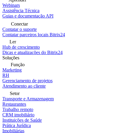
Webinars
Assistência Técnica
Guias e documentação API
Conectar
Contatar o suporte
Contatar parceiros locais Bitrix24
Ler
Hub de crescimento
Dicas e atualizações do Bitrix24
Soluções
Função
Marketing
RH
Gerenciamento de projetos
Atendimento ao cliente
Setor
Transporte e Armazenagem
Restaurantes
Trabalho remoto
CRM imobiliário
Instituições de Saúde
Prática Jurídica
Imobiliárias