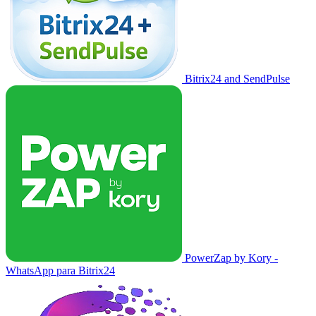
Bitrix24 and SendPulse
PowerZap by Kory -
WhatsApp para Bitrix24