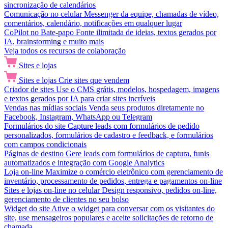
sincronização de calendários
Comunicação no celular
Messenger da equipe, chamadas de vídeo,
comentários, calendário, notificações em qualquer lugar
CoPilot no Bate-papo
Fonte ilimitada de ideias, textos gerados por
IA, brainstorming e muito mais
Veja todos os recursos de colaboração
Sites e lojas
Sites e lojas
Crie sites que vendem
Criador de sites
Use o CMS grátis, modelos, hospedagem, imagens
e textos gerados por IA para criar sites incríveis
Vendas nas mídias sociais
Venda seus produtos diretamente no
Facebook, Instagram, WhatsApp ou Telegram
Formulários do site
Capture leads com formulários de pedido
personalizados, formulários de cadastro e feedback, e formulários
com campos condicionais
Páginas de destino
Gere leads com formulários de captura, funis
automatizados e integração com Google Analytics
Loja on-line
Maximize o comércio eletrônico com gerenciamento de
inventário, processamento de pedidos, entrega e pagamentos on-line
Sites e lojas on-line no celular
Design responsivo, pedidos on-line,
gerenciamento de clientes no seu bolso
Widget do site
Ative o widget para conversar com os visitantes do
site, use mensageiros populares e aceite solicitações de retorno de
chamada