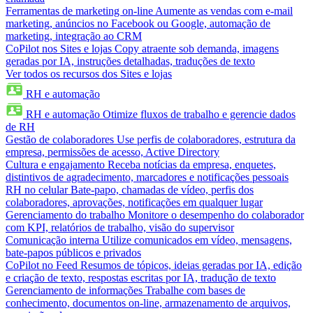
Ferramentas de marketing on-line
Aumente as vendas com e-mail
marketing, anúncios no Facebook ou Google, automação de
marketing, integração ao CRM
CoPilot nos Sites e lojas
Copy atraente sob demanda, imagens
geradas por IA, instruções detalhadas, traduções de texto
Ver todos os recursos dos Sites e lojas
RH e automação
RH e automação
Otimize fluxos de trabalho e gerencie dados
de RH
Gestão de colaboradores
Use perfis de colaboradores, estrutura da
empresa, permissões de acesso, Active Directory
Cultura e engajamento
Receba notícias da empresa, enquetes,
distintivos de agradecimento, marcadores e notificações pessoais
RH no celular
Bate-papo, chamadas de vídeo, perfis dos
colaboradores, aprovações, notificações em qualquer lugar
Gerenciamento do trabalho
Monitore o desempenho do colaborador
com KPI, relatórios de trabalho, visão do supervisor
Comunicação interna
Utilize comunicados em vídeo, mensagens,
bate-papos públicos e privados
CoPilot no Feed
Resumos de tópicos, ideias geradas por IA, edição
e criação de texto, respostas escritas por IA, tradução de texto
Gerenciamento de informações
Trabalhe com bases de
conhecimento, documentos on-line, armazenamento de arquivos,