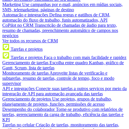
Marketing
Use campanhas por e-mail, anúncios em mídias sociais,
SMS, telemarketing, páginas de destino
Automação e integrações
Defina regras e gatilhos de CRM,
automação do fluxo de trabalho, funis automatizados, API
CoPilot no CRM
Transcrição de chamadas de áudio para texto,
resumo de chamadas, preenchimento automático de campos nos
negócios
Ver todos os recursos de CRM
Tarefas e projetos
Tarefas e projetos
Faça o trabalho com mais facilidade e rapidez
Gerenciamento de tarefas
Escolha entre quadro Kanban, gráfico de
Gantt, Scrum, lista de tarefas
Monitoramento de tarefas
Aproveite listas de verificação e
subtarefas, resumo de tarefas, controle de tempo, foco e modo
supervisor
API e integrações
Conecte suas tarefas a outros serviços por meio da
integração de API para automação avançada das tarefas
Gerenciamento de projetos
Use projetos, grupos de trabalho,
planejamento de projetos, funções, permissões de acesso
Desempenho do colaborador
Torne-se produtivo com relatórios de
tarefas, gerenciamento da carga de trabalho, eficiência das tarefas e
KPI
Tarefas no celular
Criação de tarefas, monitoramento das tarefas,