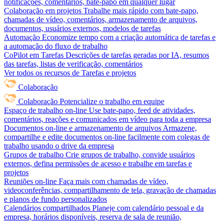
notificações, comentários, bate-papo em qualquer lugar
Colaboração em projetos
Trabalhe mais rápido com bate-papo,
chamadas de vídeo, comentários, armazenamento de arquivos,
documentos, usuários externos, modelos de tarefas
Automação
Economize tempo com a criação automática de tarefas e
a automação do fluxo de trabalho
CoPilot em Tarefas
Descrições de tarefas geradas por IA, resumos
das tarefas, listas de verificação, comentários
Ver todos os recursos de Tarefas e projetos
Colaboração
Colaboração
Potencialize o trabalho em equipe
Espaço de trabalho on-line
Use bate-papo, feed de atividades,
comentários, reações e comunicados em vídeo para toda a empresa
Documentos on-line e armazenamento de arquivos
Armazene,
compartilhe e edite documentos on-line facilmente com colegas de
trabalho usando o drive da empresa
Grupos de trabalho
Crie grupos de trabalho, convide usuários
externos, defina permissões de acesso e trabalhe em tarefas e
projetos
Reuniões on-line
Faça mais com chamadas de vídeo,
videoconferências, compartilhamento de tela, gravação de chamadas
e planos de fundo personalizados
Calendários compartilhados
Planeje com calendário pessoal e da
empresa, horários disponíveis, reserva de sala de reunião,