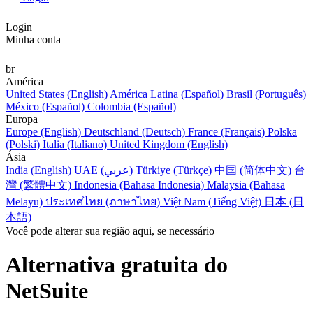
Login
Minha conta
br
América
United States (English)
América Latina (Español)
Brasil (Português)
México (Español)
Colombia (Español)
Europa
Europe (English)
Deutschland (Deutsch)
France (Français)
Polska
(Polski)
Italia (Italiano)
United Kingdom (English)
Ásia
India (English)
UAE (عربي)
Türkiye (Türkçe)
中国 (简体中文)
台
灣 (繁體中文)
Indonesia (Bahasa Indonesia)
Malaysia (Bahasa
Melayu)
ประเทศไทย (ภาษาไทย)
Việt Nam (Tiếng Việt)
日本 (日
本語)
Você pode alterar sua região aqui, se necessário
Alternativa gratuita do
NetSuite