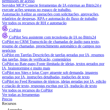
permissões de acesso
Servidor MCP
Conecte ferramentas de IA externas ao Bitrix24 e
execute ações seguras no espaço de trabalho.
Automação
Agilize as operações com solicitações, aprovações,
relatórios de despesas, RPA e automação do fluxo de trabalho
Ver todos os recursos de RH e automação
CoPilot
CoPilot
Seu assistente com tecnologia de IA no Bitrix24
CoPilot no CRM
Transcrição de chamadas de áudio para texto,
resumo de chamadas, preenchimento automático de campos nos
negócios
CoPilot em Tarefas
Descrições de tarefas geradas por IA, resumos
das tarefas, listas de verificação, comentários
CoPilot no Bate-papo
Fonte ilimitada de ideias, textos gerados por
IA, brainstorming e muito mais
CoPilot nos Sites e lojas
Copy atraente sob demanda, imagens
geradas por IA, instruções detalhadas, traduções de texto
CoPilot no Feed
Resumos de tópicos, ideias geradas por IA, edição
e criação de texto, respostas escritas por IA, tradução de texto
Ver todos os recursos do CoPilot
Ver todas as ferramentas
Preços
Recursos
Aprender