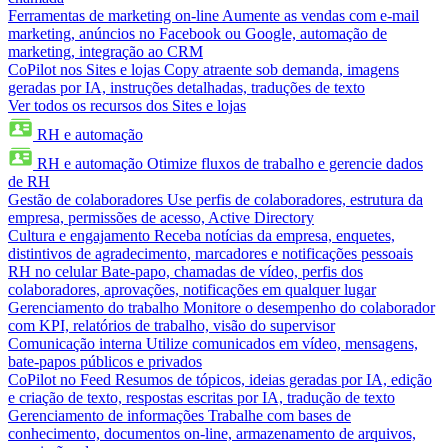
Ferramentas de marketing on-line
Aumente as vendas com e-mail
marketing, anúncios no Facebook ou Google, automação de
marketing, integração ao CRM
CoPilot nos Sites e lojas
Copy atraente sob demanda, imagens
geradas por IA, instruções detalhadas, traduções de texto
Ver todos os recursos dos Sites e lojas
RH e automação
RH e automação
Otimize fluxos de trabalho e gerencie dados
de RH
Gestão de colaboradores
Use perfis de colaboradores, estrutura da
empresa, permissões de acesso, Active Directory
Cultura e engajamento
Receba notícias da empresa, enquetes,
distintivos de agradecimento, marcadores e notificações pessoais
RH no celular
Bate-papo, chamadas de vídeo, perfis dos
colaboradores, aprovações, notificações em qualquer lugar
Gerenciamento do trabalho
Monitore o desempenho do colaborador
com KPI, relatórios de trabalho, visão do supervisor
Comunicação interna
Utilize comunicados em vídeo, mensagens,
bate-papos públicos e privados
CoPilot no Feed
Resumos de tópicos, ideias geradas por IA, edição
e criação de texto, respostas escritas por IA, tradução de texto
Gerenciamento de informações
Trabalhe com bases de
conhecimento, documentos on-line, armazenamento de arquivos,