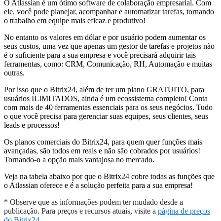
RESALA
PowerZap by Kory -
WhatsApp para Bitrix24