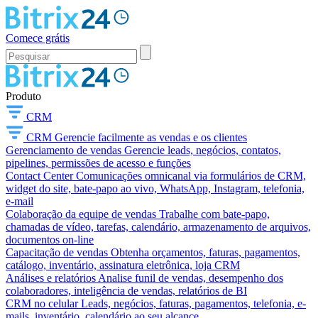
Comece grátis
Produto
CRM
CRM
Gerencie facilmente as vendas e os clientes
Gerenciamento de vendas
Gerencie leads, negócios, contatos,
pipelines, permissões de acesso e funções
Contact Center
Comunicações omnicanal via formulários de CRM,
widget do site, bate-papo ao vivo, WhatsApp, Instagram, telefonia,
e-mail
Colaboração da equipe de vendas
Trabalhe com bate-papo,
chamadas de vídeo, tarefas, calendário, armazenamento de arquivos,
documentos on-line
Capacitação de vendas
Obtenha orçamentos, faturas, pagamentos,
catálogo, inventário, assinatura eletrônica, loja CRM
Análises e relatórios
Analise funil de vendas, desempenho dos
colaboradores, inteligência de vendas, relatórios de BI
CRM no celular
Leads, negócios, faturas, pagamentos, telefonia, e-
mails, inventário, calendário ao seu alcance