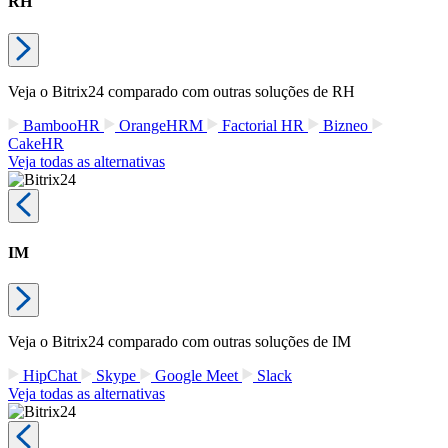
Fácil de migrar seus dados de outros sistemas
Preço 100% fixo:
custos previsíveis, sem preços por usuário
Usado, amado e confiado por mais de 15.000.000 de organizações
Cadastrar
Alternativa gratuita do Atlassian
O Atlassian é um ótimo software de colaboração empresarial. Com
ele, você pode planejar, acompanhar e automatizar tarefas, tornando
o trabalho em equipe mais eficaz e produtivo!
No entanto os valores em dólar e por usuário podem aumentar os
seus custos, uma vez que apenas um gestor de tarefas e projetos não
é o suficiente para a sua empresa e você precisará adquirir tais
ferramentas, como: CRM, Comunicação, RH, Automação e muitas
outras.