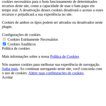
Telefonia
Veja o Bitrix24 comparado com outras soluções de telefonia
Zoiper
Twilio
TalkDesk
RingCentral
Plivo
Veja todas as alternativas
RH
Veja o Bitrix24 comparado com outras soluções de RH
BambooHR
OrangeHRM
Factorial HR
Bizneo
CakeHR
Veja todas as alternativas