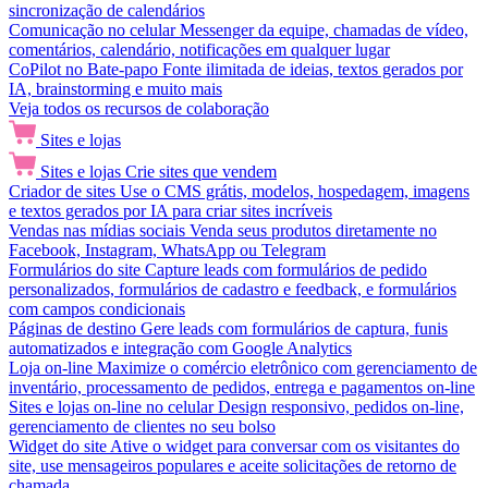
sincronização de calendários
Comunicação no celular
Messenger da equipe, chamadas de vídeo,
comentários, calendário, notificações em qualquer lugar
CoPilot no Bate-papo
Fonte ilimitada de ideias, textos gerados por
IA, brainstorming e muito mais
Veja todos os recursos de colaboração
Sites e lojas
Sites e lojas
Crie sites que vendem
Criador de sites
Use o CMS grátis, modelos, hospedagem, imagens
e textos gerados por IA para criar sites incríveis
Vendas nas mídias sociais
Venda seus produtos diretamente no
Facebook, Instagram, WhatsApp ou Telegram
Formulários do site
Capture leads com formulários de pedido
personalizados, formulários de cadastro e feedback, e formulários
com campos condicionais
Páginas de destino
Gere leads com formulários de captura, funis
automatizados e integração com Google Analytics
Loja on-line
Maximize o comércio eletrônico com gerenciamento de
inventário, processamento de pedidos, entrega e pagamentos on-line
Sites e lojas on-line no celular
Design responsivo, pedidos on-line,
gerenciamento de clientes no seu bolso
Widget do site
Ative o widget para conversar com os visitantes do
site, use mensageiros populares e aceite solicitações de retorno de
chamada