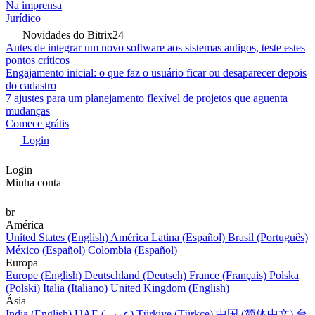
SPA Import - Advanced
Tasks: actual completion
time
Vendas e CRM