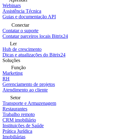
Webinars
Assistência Técnica
Guias e documentação API
Conectar
Contatar o suporte
Contatar parceiros locais Bitrix24
Ler
Hub de crescimento
Dicas e atualizações do Bitrix24
Soluções
Função
Marketing
RH
Gerenciamento de projetos
Atendimento ao cliente
Setor
Transporte e Armazenagem
Restaurantes
Trabalho remoto
CRM imobiliário
Instituições de Saúde
Prática Jurídica
Imobiliárias