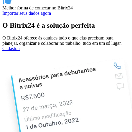
Cloud
Assistente de IA gratuito
Versão Demo
Mensagens instantâneas
Vídeochamadas
Mindmap
CRM
Construtor de sites
Extranet social