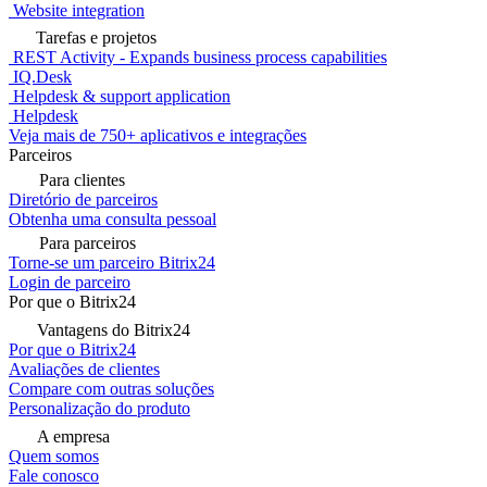
Tasks: completion time
Frameworks integration:
Laravel, Symfony, Yii, RoR, etc