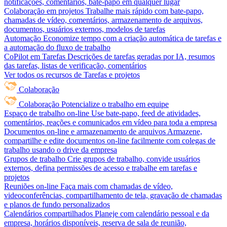
notificações, comentários, bate-papo em qualquer lugar
Colaboração em projetos
Trabalhe mais rápido com bate-papo,
chamadas de vídeo, comentários, armazenamento de arquivos,
documentos, usuários externos, modelos de tarefas
Automação
Economize tempo com a criação automática de tarefas e
a automação do fluxo de trabalho
CoPilot em Tarefas
Descrições de tarefas geradas por IA, resumos
das tarefas, listas de verificação, comentários
Ver todos os recursos de Tarefas e projetos
Colaboração
Colaboração
Potencialize o trabalho em equipe
Espaço de trabalho on-line
Use bate-papo, feed de atividades,
comentários, reações e comunicados em vídeo para toda a empresa
Documentos on-line e armazenamento de arquivos
Armazene,
compartilhe e edite documentos on-line facilmente com colegas de
trabalho usando o drive da empresa
Grupos de trabalho
Crie grupos de trabalho, convide usuários
externos, defina permissões de acesso e trabalhe em tarefas e
projetos
Reuniões on-line
Faça mais com chamadas de vídeo,
videoconferências, compartilhamento de tela, gravação de chamadas
e planos de fundo personalizados
Calendários compartilhados
Planeje com calendário pessoal e da
empresa, horários disponíveis, reserva de sala de reunião,