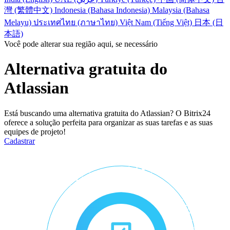
SarasChatBot
Leads