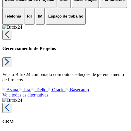
Comece grátis
Login
Login
Minha conta
br
América
United States (English)
América Latina (Español)
Brasil (Português)
México (Español)
Colombia (Español)
Europa
Europe (English)
Deutschland (Deutsch)
France (Français)
Polska
(Polski)
Italia (Italiano)
United Kingdom (English)
Ásia
India (English)
UAE (عربي)
Türkiye (Türkçe)
中国 (简体中文)
台
灣 (繁體中文)
Indonesia (Bahasa Indonesia)
Malaysia (Bahasa
Melayu)
ประเทศไทย (ภาษาไทย)
Việt Nam (Tiếng Việt)
日本 (日
本語)
Você pode alterar sua região aqui, se necessário
Alternativa gratuita do