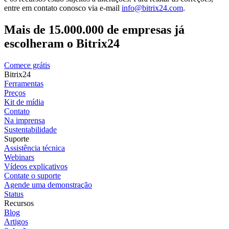
Código aberto
Versão on-premise
Gestão de documentos
E-mail Marketing
Prós do Atlassian
Oferece plano gratuito
Permite integrações
Pronto para uso
Contras do Atlassian
Preços em dólar
Taxa por usuário
Sem ferramentas de comunicação e CRM