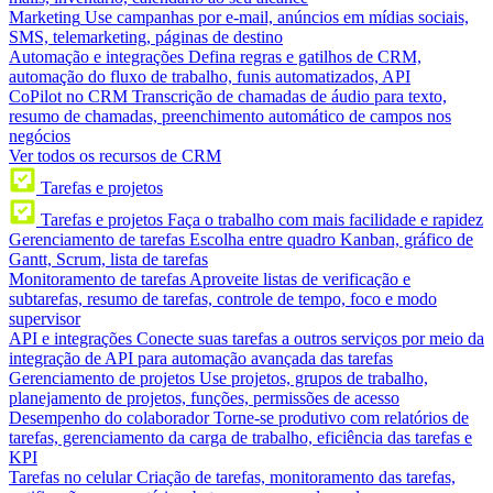
Marketing
Use campanhas por e-mail, anúncios em mídias sociais,
SMS, telemarketing, páginas de destino
Automação e integrações
Defina regras e gatilhos de CRM,
automação do fluxo de trabalho, funis automatizados, API
CoPilot no CRM
Transcrição de chamadas de áudio para texto,
resumo de chamadas, preenchimento automático de campos nos
negócios
Ver todos os recursos de CRM
Tarefas e projetos
Tarefas e projetos
Faça o trabalho com mais facilidade e rapidez
Gerenciamento de tarefas
Escolha entre quadro Kanban, gráfico de
Gantt, Scrum, lista de tarefas
Monitoramento de tarefas
Aproveite listas de verificação e
subtarefas, resumo de tarefas, controle de tempo, foco e modo
supervisor
API e integrações
Conecte suas tarefas a outros serviços por meio da
integração de API para automação avançada das tarefas
Gerenciamento de projetos
Use projetos, grupos de trabalho,
planejamento de projetos, funções, permissões de acesso
Desempenho do colaborador
Torne-se produtivo com relatórios de
tarefas, gerenciamento da carga de trabalho, eficiência das tarefas e
KPI
Tarefas no celular
Criação de tarefas, monitoramento das tarefas,