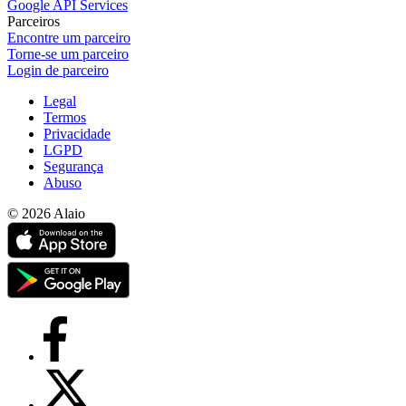
Veja o Bitrix24 comparado com outras soluções de gerenciamento
de Projetos
Asana
Jira
Trello
Oracle
Basecamp
Veja todas as alternativas
CRM
Veja o Bitrix24 comparado com outras soluções de CRM
Zoho
Monday
Pipedrive
ClickUP
Hubspot
Veja todas as alternativas