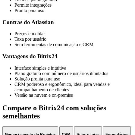
Diretório de parceiros
Obtenha uma consulta pessoal
Para parceiros
Torne-se um parceiro Bitrix24
Login de parceiro
Por que o Bitrix24
Vantagens do Bitrix24
Por que o Bitrix24
Avaliações de clientes
Compare com outras soluções
Personalização do produto
A empresa
Quem somos
Fale conosco
Na imprensa
Jurídico
Novidades do Bitrix24
Antes de integrar um novo software aos sistemas antigos, teste estes
pontos críticos
Engajamento inicial: o que faz o usuário ficar ou desaparecer depois
do cadastro
7 ajustes para um planejamento flexível de projetos que aguenta
mudanças