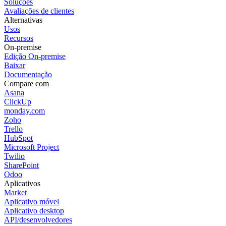
Vantagens do Bitrix24
Interface simples e intuitiva
Plano gratuito com número de usuários ilimitados
Solução pronta para uso
CRM poderoso e ergonômico, ideal para vendas e
acompanhamento de clientes
Versão na nuvem e on-premise
Compare o Bitrix24 com soluções
semelhantes
Gerenciamento de Projetos
CRM
Sites e lojas
Formulários
Telefonia
RH
IM
Espaço de trabalho
Gerenciamento de Projetos