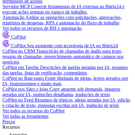
permissões de acesso
Servidor MCP
Conecte ferramentas de IA externas ao Bitrix24 e
execute ações seguras no espaço de trabalho.
Automação
Agilize as operações com solicitações, aprovações,
relatórios de despesas, RPA e automação do fluxo de trabalho
Ver todos os recursos de RH e automação
CoPilot
CoPilot
Seu assistente com tecnologia de IA no Bitrix24
CoPilot no CRM
Transcrição de chamadas de áudio para texto,
resumo de chamadas, preenchimento automático de campos nos
negócios
CoPilot em Tarefas
Descrições de tarefas geradas por IA, resumos
das tarefas, listas de verificação, comentários
CoPilot no Bate-papo
Fonte ilimitada de ideias, textos gerados por
IA, brainstorming e muito mais
CoPilot nos Sites e lojas
Copy atraente sob demanda, imagens
geradas por IA, instruções detalhadas, traduções de texto
CoPilot no Feed
Resumos de tópicos, ideias geradas por IA, edição
e criação de texto, respostas escritas por IA, tradução de texto
Ver todos os recursos do CoPilot
Ver todas as ferramentas
Preços
Recursos
Aprender