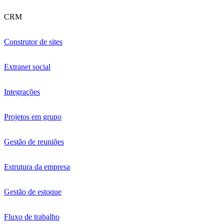
REST Activity - Expands
business process capabilities
IQ.Desk