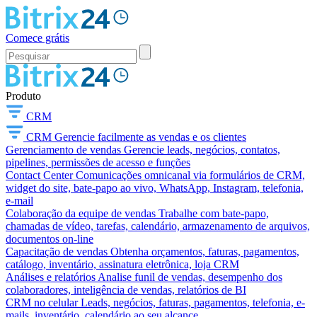
Comece grátis
Produto
CRM
CRM
Gerencie facilmente as vendas e os clientes
Gerenciamento de vendas
Gerencie leads, negócios, contatos,
pipelines, permissões de acesso e funções
Contact Center
Comunicações omnicanal via formulários de CRM,
widget do site, bate-papo ao vivo, WhatsApp, Instagram, telefonia,
e-mail
Colaboração da equipe de vendas
Trabalhe com bate-papo,
chamadas de vídeo, tarefas, calendário, armazenamento de arquivos,
documentos on-line
Capacitação de vendas
Obtenha orçamentos, faturas, pagamentos,
catálogo, inventário, assinatura eletrônica, loja CRM
Análises e relatórios
Analise funil de vendas, desempenho dos
colaboradores, inteligência de vendas, relatórios de BI
CRM no celular
Leads, negócios, faturas, pagamentos, telefonia, e-
mails, inventário, calendário ao seu alcance