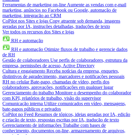
Ferramentas de marketing on-line
Aumente as vendas com e-mail
marketing, anúncios no Facebook ou Google, automação de
marketing, integração ao CRM
CoPilot nos Sites e lojas
Copy atraente sob demanda, imagens
geradas por IA, instruções detalhadas, traduções de texto
Ver todos os recursos dos Sites e lojas
RH e automação
RH e automação
Otimize fluxos de trabalho e gerencie dados
de RH
Gestão de colaboradores
Use perfis de colaboradores, estrutura da
empresa, permissões de acesso, Active Directory
Cultura e engajamento
Receba notícias da empresa, enquetes,
distintivos de agradecimento, marcadores e notificações pessoais
RH no celular
Bate-papo, chamadas de vídeo, perfis dos
colaboradores, aprovações, notificações em qualquer lugar
Gerenciamento do trabalho
Monitore o desempenho do colaborador
com KPI, relatórios de trabalho, visão do supervisor
Comunicação interna
Utilize comunicados em vídeo, mensagens,
bate-papos públicos e privados
CoPilot no Feed
Resumos de tópicos, ideias geradas por IA, edição
e criação de texto, respostas escritas por IA, tradução de texto
Gerenciamento de informações
Trabalhe com bases de
conhecimento, documentos on-line, armazenamento de arquivos,