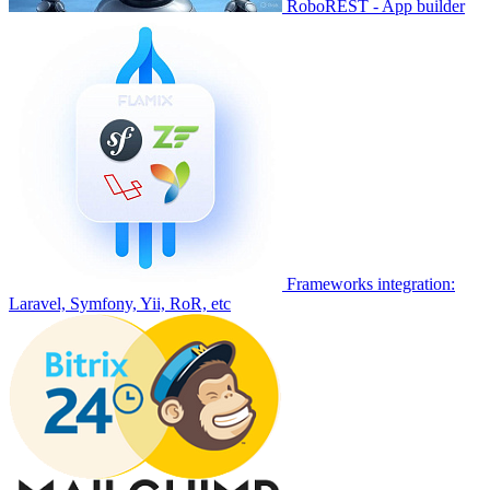
RoboREST - App builder
Frameworks integration:
Laravel, Symfony, Yii, RoR, etc