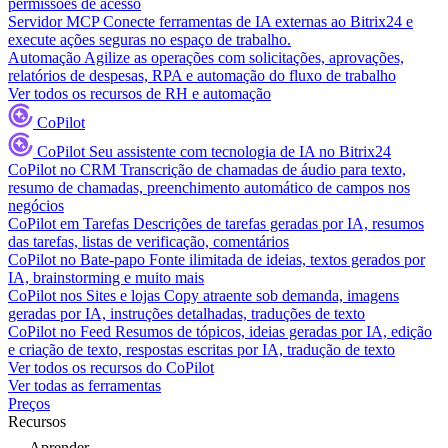
permissões de acesso
Servidor MCP
Conecte ferramentas de IA externas ao Bitrix24 e
execute ações seguras no espaço de trabalho.
Automação
Agilize as operações com solicitações, aprovações,
relatórios de despesas, RPA e automação do fluxo de trabalho
Ver todos os recursos de RH e automação
CoPilot
CoPilot
Seu assistente com tecnologia de IA no Bitrix24
CoPilot no CRM
Transcrição de chamadas de áudio para texto,
resumo de chamadas, preenchimento automático de campos nos
negócios
CoPilot em Tarefas
Descrições de tarefas geradas por IA, resumos
das tarefas, listas de verificação, comentários
CoPilot no Bate-papo
Fonte ilimitada de ideias, textos gerados por
IA, brainstorming e muito mais
CoPilot nos Sites e lojas
Copy atraente sob demanda, imagens
geradas por IA, instruções detalhadas, traduções de texto
CoPilot no Feed
Resumos de tópicos, ideias geradas por IA, edição
e criação de texto, respostas escritas por IA, tradução de texto
Ver todos os recursos do CoPilot
Ver todas as ferramentas
Preços
Recursos
Aprender