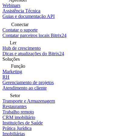
Webinars
Assistência Técnica
Guias e documentação API
Conectar
Contatar o suporte
Contatar parceiros locais Bitrix24
Ler
Hub de crescimento
Dicas e atualizações do Bitrix24
Soluções
Função
Marketing
RH
Gerenciamento de projetos
Atendimento ao cliente
Setor
Transporte e Armazenagem
Restaurantes
Trabalho remoto
CRM imobiliário
Instituições de Saúde
Prática Jurídica
Imobiliárias