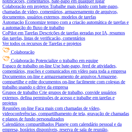
notificações, comentários, bate-papo em qualquer lugar
Colaboração em projetos
Trabalhe mais rápido com bate-papo,
chamadas de vídeo, comentários, armazenamento de arquivos,
documentos, usuários externos, modelos de tarefas
Automação
Economize tempo com a criação automática de tarefas e
a automação do fluxo de trabalho
CoPilot em Tarefas
Descrições de tarefas geradas por IA, resumos
das tarefas, listas de verificação, comentários
Ver todos os recursos de Tarefas e projetos
Colaboração
Colaboração
Potencialize o trabalho em equipe
Espaço de trabalho on-line
Use bate-papo, feed de atividades,
comentários, reações e comunicados em vídeo para toda a empresa
Documentos on-line e armazenamento de arquivos
Armazene,
compartilhe e edite documentos on-line facilmente com colegas de
trabalho usando o drive da empresa
Grupos de trabalho
Crie grupos de trabalho, convide usuários
externos, defina permissões de acesso e trabalhe em tarefas e
projetos
Reuniões on-line
Faça mais com chamadas de vídeo,
videoconferências, compartilhamento de tela, gravação de chamadas
e planos de fundo personalizados
Calendários compartilhados
Planeje com calendário pessoal e da
empresa, horários disponíveis, reserva de sala de reunião,