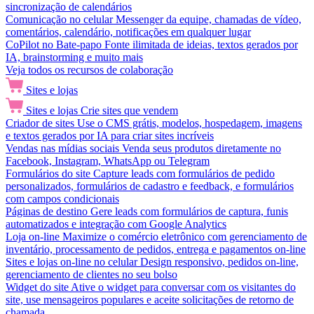
sincronização de calendários
Comunicação no celular
Messenger da equipe, chamadas de vídeo,
comentários, calendário, notificações em qualquer lugar
CoPilot no Bate-papo
Fonte ilimitada de ideias, textos gerados por
IA, brainstorming e muito mais
Veja todos os recursos de colaboração
Sites e lojas
Sites e lojas
Crie sites que vendem
Criador de sites
Use o CMS grátis, modelos, hospedagem, imagens
e textos gerados por IA para criar sites incríveis
Vendas nas mídias sociais
Venda seus produtos diretamente no
Facebook, Instagram, WhatsApp ou Telegram
Formulários do site
Capture leads com formulários de pedido
personalizados, formulários de cadastro e feedback, e formulários
com campos condicionais
Páginas de destino
Gere leads com formulários de captura, funis
automatizados e integração com Google Analytics
Loja on-line
Maximize o comércio eletrônico com gerenciamento de
inventário, processamento de pedidos, entrega e pagamentos on-line
Sites e lojas on-line no celular
Design responsivo, pedidos on-line,
gerenciamento de clientes no seu bolso
Widget do site
Ative o widget para conversar com os visitantes do
site, use mensageiros populares e aceite solicitações de retorno de
chamada