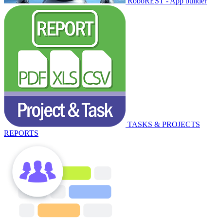
RoboREST - App builder
TASKS & PROJECTS
REPORTS