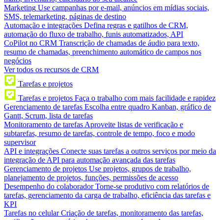
Marketing
Use campanhas por e-mail, anúncios em mídias sociais,
SMS, telemarketing, páginas de destino
Automação e integrações
Defina regras e gatilhos de CRM,
automação do fluxo de trabalho, funis automatizados, API
CoPilot no CRM
Transcrição de chamadas de áudio para texto,
resumo de chamadas, preenchimento automático de campos nos
negócios
Ver todos os recursos de CRM
Tarefas e projetos
Tarefas e projetos
Faça o trabalho com mais facilidade e rapidez
Gerenciamento de tarefas
Escolha entre quadro Kanban, gráfico de
Gantt, Scrum, lista de tarefas
Monitoramento de tarefas
Aproveite listas de verificação e
subtarefas, resumo de tarefas, controle de tempo, foco e modo
supervisor
API e integrações
Conecte suas tarefas a outros serviços por meio da
integração de API para automação avançada das tarefas
Gerenciamento de projetos
Use projetos, grupos de trabalho,
planejamento de projetos, funções, permissões de acesso
Desempenho do colaborador
Torne-se produtivo com relatórios de
tarefas, gerenciamento da carga de trabalho, eficiência das tarefas e
KPI
Tarefas no celular
Criação de tarefas, monitoramento das tarefas,