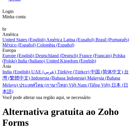
Login
Minha conta
br
América
United States (English)
América Latina (Español)
Brasil (Português)
México (Español)
Colombia (Español)
Europa
Europe (English)
Deutschland (Deutsch)
France (Français)
Polska
(Polski)
Italia (Italiano)
United Kingdom (English)
Ásia
India (English)
UAE (عربي)
Türkiye (Türkçe)
中国 (简体中文)
台
灣 (繁體中文)
Indonesia (Bahasa Indonesia)
Malaysia (Bahasa
Melayu)
ประเทศไทย (ภาษาไทย)
Việt Nam (Tiếng Việt)
日本 (日
本語)
Você pode alterar sua região aqui, se necessário
Alternativa gratuita ao Zoho
Forms