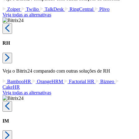
Zoiper
Twilio
TalkDesk
RingCentral
Plivo
Veja todas as alternativas
RH
Veja o Bitrix24 comparado com outras soluções de RH
BambooHR
OrangeHRM
Factorial HR
Bizneo
CakeHR
Veja todas as alternativas
IM