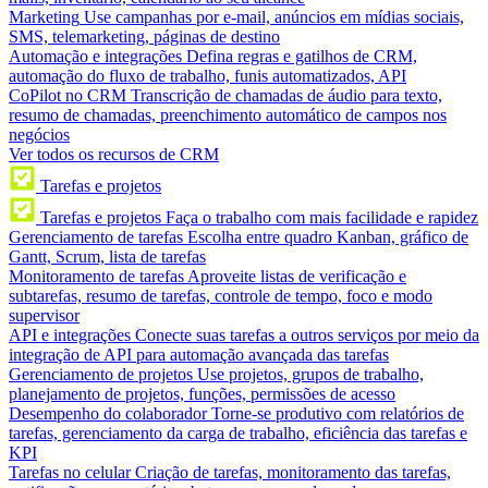
Marketing
Use campanhas por e-mail, anúncios em mídias sociais,
SMS, telemarketing, páginas de destino
Automação e integrações
Defina regras e gatilhos de CRM,
automação do fluxo de trabalho, funis automatizados, API
CoPilot no CRM
Transcrição de chamadas de áudio para texto,
resumo de chamadas, preenchimento automático de campos nos
negócios
Ver todos os recursos de CRM
Tarefas e projetos
Tarefas e projetos
Faça o trabalho com mais facilidade e rapidez
Gerenciamento de tarefas
Escolha entre quadro Kanban, gráfico de
Gantt, Scrum, lista de tarefas
Monitoramento de tarefas
Aproveite listas de verificação e
subtarefas, resumo de tarefas, controle de tempo, foco e modo
supervisor
API e integrações
Conecte suas tarefas a outros serviços por meio da
integração de API para automação avançada das tarefas
Gerenciamento de projetos
Use projetos, grupos de trabalho,
planejamento de projetos, funções, permissões de acesso
Desempenho do colaborador
Torne-se produtivo com relatórios de
tarefas, gerenciamento da carga de trabalho, eficiência das tarefas e
KPI
Tarefas no celular
Criação de tarefas, monitoramento das tarefas,