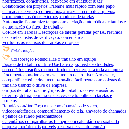
notificações, comentários, bate-papo em qualquer lugar
Colaboração em projetos
Trabalhe mais rápido com bate-papo,
chamadas de vídeo, comentários, armazenamento de arquivos,
documentos, usuários externos, modelos de tarefas
Automação
Economize tempo com a criação automática de tarefas e
a automação do fluxo de trabalho
CoPilot em Tarefas
Descrições de tarefas geradas por IA, resumos
das tarefas, listas de verificação, comentários
Ver todos os recursos de Tarefas e projetos
Colaboração
Colaboração
Potencialize o trabalho em equipe
Espaço de trabalho on-line
Use bate-papo, feed de atividades,
comentários, reações e comunicados em vídeo para toda a empresa
Documentos on-line e armazenamento de arquivos
Armazene,
compartilhe e edite documentos on-line facilmente com colegas de
trabalho usando o drive da empresa
Grupos de trabalho
Crie grupos de trabalho, convide usuários
externos, defina permissões de acesso e trabalhe em tarefas e
projetos
Reuniões on-line
Faça mais com chamadas de vídeo,
videoconferências, compartilhamento de tela, gravação de chamadas
e planos de fundo personalizados
Calendários compartilhados
Planeje com calendário pessoal e da
empresa, horários disponíveis, reserva de sala de reunião,