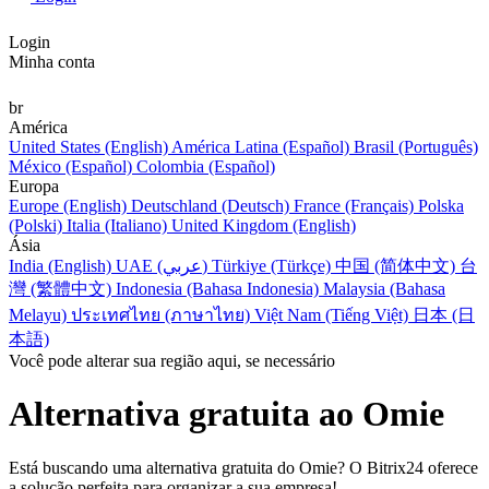
Login
Minha conta
br
América
United States (English)
América Latina (Español)
Brasil (Português)
México (Español)
Colombia (Español)
Europa
Europe (English)
Deutschland (Deutsch)
France (Français)
Polska
(Polski)
Italia (Italiano)
United Kingdom (English)
Ásia
India (English)
UAE (عربي)
Türkiye (Türkçe)
中国 (简体中文)
台
灣 (繁體中文)
Indonesia (Bahasa Indonesia)
Malaysia (Bahasa
Melayu)
ประเทศไทย (ภาษาไทย)
Việt Nam (Tiếng Việt)
日本 (日
本語)
Você pode alterar sua região aqui, se necessário
Alternativa gratuita ao Omie
Está buscando uma alternativa gratuita do Omie? O Bitrix24 oferece
a solução perfeita para organizar a sua empresa!