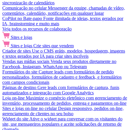
sincronização de calendários
Comunicação no celular
Messenger da equipe, chamadas de vídeo,
comentários, calendário, notificações em qualquer lugar
CoPilot no Bate-papo
Fonte ilimitada de ideias, textos gerados por
IA, brainstorming e muito mais
Veja todos os recursos de colaboração
Sites e lojas
Sites e lojas
Crie sites que vendem
Criador de sites
Use o CMS grátis, modelos, hospedagem, imagens
e textos gerados por IA para criar sites incríveis
Vendas nas mídias sociais
Venda seus produtos diretamente no
Facebook, Instagram, WhatsApp ou Telegram
Formulários do site
Capture leads com formulários de pedido
personalizados, formulários de cadastro e feedback, e formulários
com campos condicionais
Páginas de destino
Gere leads com formulários de captura, funis
automatizados e integração com Google Analytics
Loja on-line
Maximize o comércio eletrônico com gerenciamento de
inventário, processamento de pedidos, entrega e pagamentos on-line
Sites e lojas on-line no celular
Design responsivo, pedidos on-line,
gerenciamento de clientes no seu bolso
Widget do site
Ative o widget para conversar com os visitantes do
site, use mensageiros populares e aceite solicitações de retorno de
chamada