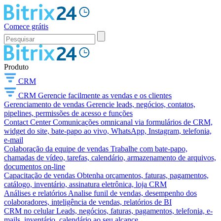
Comece grátis
Produto
CRM
CRM
Gerencie facilmente as vendas e os clientes
Gerenciamento de vendas
Gerencie leads, negócios, contatos,
pipelines, permissões de acesso e funções
Contact Center
Comunicações omnicanal via formulários de CRM,
widget do site, bate-papo ao vivo, WhatsApp, Instagram, telefonia,
e-mail
Colaboração da equipe de vendas
Trabalhe com bate-papo,
chamadas de vídeo, tarefas, calendário, armazenamento de arquivos,
documentos on-line
Capacitação de vendas
Obtenha orçamentos, faturas, pagamentos,
catálogo, inventário, assinatura eletrônica, loja CRM
Análises e relatórios
Analise funil de vendas, desempenho dos
colaboradores, inteligência de vendas, relatórios de BI
CRM no celular
Leads, negócios, faturas, pagamentos, telefonia, e-
mails, inventário, calendário ao seu alcance