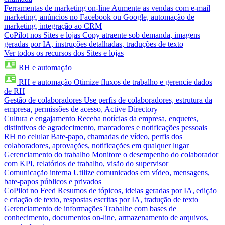
Ferramentas de marketing on-line
Aumente as vendas com e-mail
marketing, anúncios no Facebook ou Google, automação de
marketing, integração ao CRM
CoPilot nos Sites e lojas
Copy atraente sob demanda, imagens
geradas por IA, instruções detalhadas, traduções de texto
Ver todos os recursos dos Sites e lojas
RH e automação
RH e automação
Otimize fluxos de trabalho e gerencie dados
de RH
Gestão de colaboradores
Use perfis de colaboradores, estrutura da
empresa, permissões de acesso, Active Directory
Cultura e engajamento
Receba notícias da empresa, enquetes,
distintivos de agradecimento, marcadores e notificações pessoais
RH no celular
Bate-papo, chamadas de vídeo, perfis dos
colaboradores, aprovações, notificações em qualquer lugar
Gerenciamento do trabalho
Monitore o desempenho do colaborador
com KPI, relatórios de trabalho, visão do supervisor
Comunicação interna
Utilize comunicados em vídeo, mensagens,
bate-papos públicos e privados
CoPilot no Feed
Resumos de tópicos, ideias geradas por IA, edição
e criação de texto, respostas escritas por IA, tradução de texto
Gerenciamento de informações
Trabalhe com bases de
conhecimento, documentos on-line, armazenamento de arquivos,