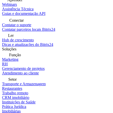
Webinars
Assistência Técnica
Guias e documentação API
Conectar
Contatar o suporte
Contatar parceiros locais Bitrix24
Ler
Hub de crescimento
Dicas e atualizações do Bitrix24
Soluções
Função
Marketing
RH
Gerenciamento de projetos
Atendimento ao cliente
Setor
Transporte e Armazenagem
Restaurantes
Trabalho remoto
CRM imobiliário
Instituições de Saúde
Prática Jurídica
Imobiliárias