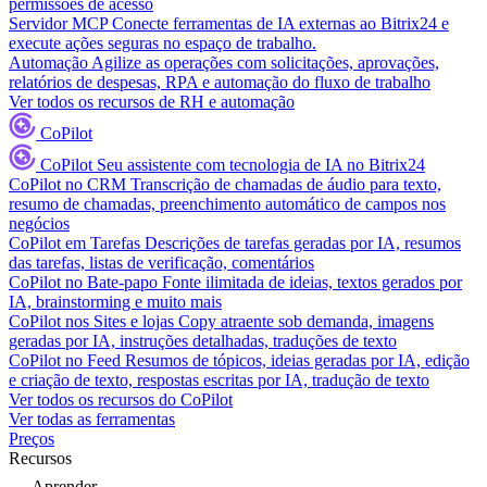
permissões de acesso
Servidor MCP
Conecte ferramentas de IA externas ao Bitrix24 e
execute ações seguras no espaço de trabalho.
Automação
Agilize as operações com solicitações, aprovações,
relatórios de despesas, RPA e automação do fluxo de trabalho
Ver todos os recursos de RH e automação
CoPilot
CoPilot
Seu assistente com tecnologia de IA no Bitrix24
CoPilot no CRM
Transcrição de chamadas de áudio para texto,
resumo de chamadas, preenchimento automático de campos nos
negócios
CoPilot em Tarefas
Descrições de tarefas geradas por IA, resumos
das tarefas, listas de verificação, comentários
CoPilot no Bate-papo
Fonte ilimitada de ideias, textos gerados por
IA, brainstorming e muito mais
CoPilot nos Sites e lojas
Copy atraente sob demanda, imagens
geradas por IA, instruções detalhadas, traduções de texto
CoPilot no Feed
Resumos de tópicos, ideias geradas por IA, edição
e criação de texto, respostas escritas por IA, tradução de texto
Ver todos os recursos do CoPilot
Ver todas as ferramentas
Preços
Recursos
Aprender