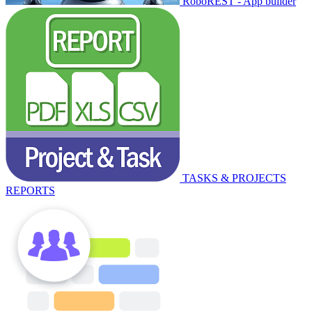
RoboREST - App builder
TASKS & PROJECTS
REPORTS