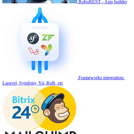
RoboREST - App builder
Frameworks integration:
Laravel, Symfony, Yii, RoR, etc