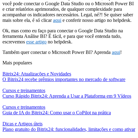
você pode conectar o Google Data Studio ou o Microsoft Power BI
e criar relatórios aprimorados, de qualquer complexidade para
acompanhar os indicadores necessários. Legal, né?! Se quiser saber
mais sobre ela, é só clicar
aqui
e conferir nosso artigo no helpdesk.
Ok, mas como eu faço para conectar o Google Data Studio na
ferramenta Análise BI? É fácil, e para que você entenda tudo,
escrevemos
esse artigo
no helpdesk.
Também quer conectar o Microsoft Power BI? Aprenda
aqui
!
Mais populares
Bitrix24: Atualizações e Novidades
O Bitrix24 recebe prêmios importantes no mercado de software
Cursos e treinamentos
Curso Rápido Bitrix24: Aprenda a Usar a Plataforma em 9 Vídeos
Cursos e treinamentos
Guia de IA do Bitrix24: Como usar o CoPilot na prática
Dicas e Artigos úteis
Plano gratuito do Bitrix24: funcionalidades, limitações e como ativar