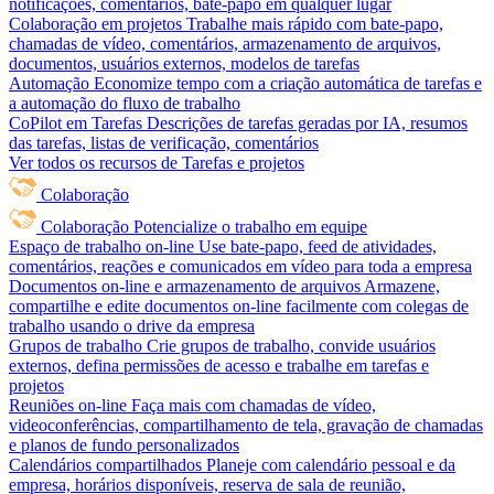
notificações, comentários, bate-papo em qualquer lugar
Colaboração em projetos
Trabalhe mais rápido com bate-papo,
chamadas de vídeo, comentários, armazenamento de arquivos,
documentos, usuários externos, modelos de tarefas
Automação
Economize tempo com a criação automática de tarefas e
a automação do fluxo de trabalho
CoPilot em Tarefas
Descrições de tarefas geradas por IA, resumos
das tarefas, listas de verificação, comentários
Ver todos os recursos de Tarefas e projetos
Colaboração
Colaboração
Potencialize o trabalho em equipe
Espaço de trabalho on-line
Use bate-papo, feed de atividades,
comentários, reações e comunicados em vídeo para toda a empresa
Documentos on-line e armazenamento de arquivos
Armazene,
compartilhe e edite documentos on-line facilmente com colegas de
trabalho usando o drive da empresa
Grupos de trabalho
Crie grupos de trabalho, convide usuários
externos, defina permissões de acesso e trabalhe em tarefas e
projetos
Reuniões on-line
Faça mais com chamadas de vídeo,
videoconferências, compartilhamento de tela, gravação de chamadas
e planos de fundo personalizados
Calendários compartilhados
Planeje com calendário pessoal e da
empresa, horários disponíveis, reserva de sala de reunião,