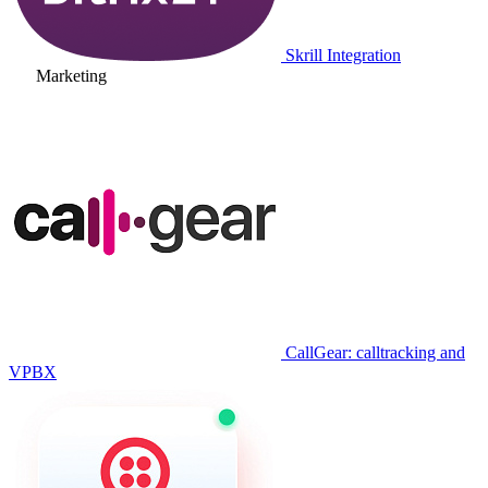
Skrill Integration
Marketing
CallGear: calltracking and
VPBX