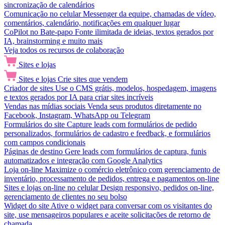
sincronização de calendários
Comunicação no celular
Messenger da equipe, chamadas de vídeo,
comentários, calendário, notificações em qualquer lugar
CoPilot no Bate-papo
Fonte ilimitada de ideias, textos gerados por
IA, brainstorming e muito mais
Veja todos os recursos de colaboração
Sites e lojas
Sites e lojas
Crie sites que vendem
Criador de sites
Use o CMS grátis, modelos, hospedagem, imagens
e textos gerados por IA para criar sites incríveis
Vendas nas mídias sociais
Venda seus produtos diretamente no
Facebook, Instagram, WhatsApp ou Telegram
Formulários do site
Capture leads com formulários de pedido
personalizados, formulários de cadastro e feedback, e formulários
com campos condicionais
Páginas de destino
Gere leads com formulários de captura, funis
automatizados e integração com Google Analytics
Loja on-line
Maximize o comércio eletrônico com gerenciamento de
inventário, processamento de pedidos, entrega e pagamentos on-line
Sites e lojas on-line no celular
Design responsivo, pedidos on-line,
gerenciamento de clientes no seu bolso
Widget do site
Ative o widget para conversar com os visitantes do
site, use mensageiros populares e aceite solicitações de retorno de
chamada