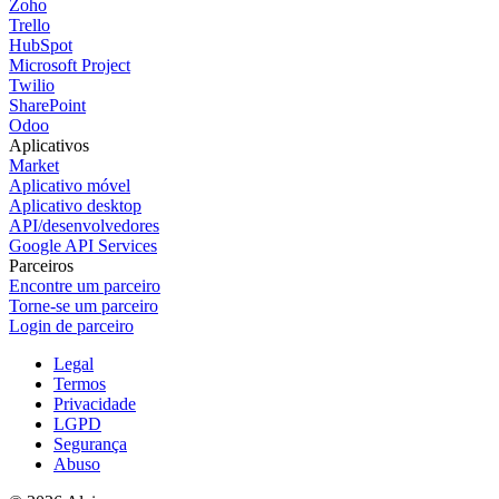
Zoho
Trello
HubSpot
Microsoft Project
Twilio
SharePoint
Odoo
Aplicativos
Market
Aplicativo móvel
Aplicativo desktop
API/desenvolvedores
Google API Services
Parceiros
Encontre um parceiro
Torne-se um parceiro
Login de parceiro
Legal
Termos
Privacidade
LGPD
Segurança
Abuso