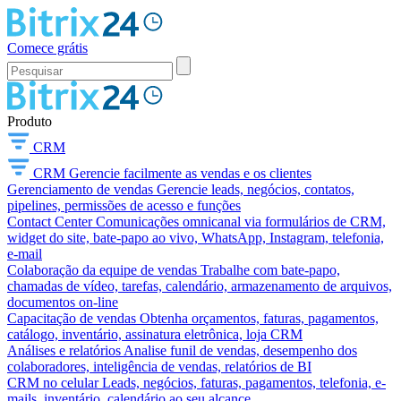
Comece grátis
Produto
CRM
CRM
Gerencie facilmente as vendas e os clientes
Gerenciamento de vendas
Gerencie leads, negócios, contatos,
pipelines, permissões de acesso e funções
Contact Center
Comunicações omnicanal via formulários de CRM,
widget do site, bate-papo ao vivo, WhatsApp, Instagram, telefonia,
e-mail
Colaboração da equipe de vendas
Trabalhe com bate-papo,
chamadas de vídeo, tarefas, calendário, armazenamento de arquivos,
documentos on-line
Capacitação de vendas
Obtenha orçamentos, faturas, pagamentos,
catálogo, inventário, assinatura eletrônica, loja CRM
Análises e relatórios
Analise funil de vendas, desempenho dos
colaboradores, inteligência de vendas, relatórios de BI
CRM no celular
Leads, negócios, faturas, pagamentos, telefonia, e-
mails, inventário, calendário ao seu alcance