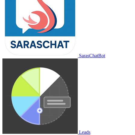
SarasChatBot
Leads