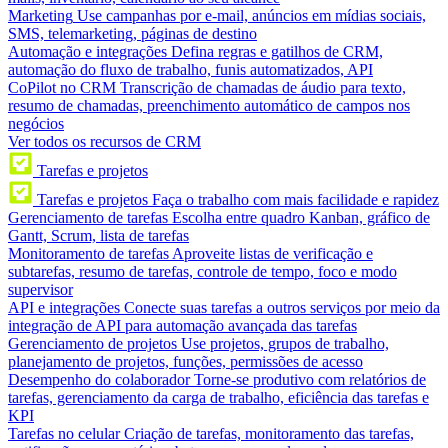
Marketing
Use campanhas por e-mail, anúncios em mídias sociais,
SMS, telemarketing, páginas de destino
Automação e integrações
Defina regras e gatilhos de CRM,
automação do fluxo de trabalho, funis automatizados, API
CoPilot no CRM
Transcrição de chamadas de áudio para texto,
resumo de chamadas, preenchimento automático de campos nos
negócios
Ver todos os recursos de CRM
Tarefas e projetos
Tarefas e projetos
Faça o trabalho com mais facilidade e rapidez
Gerenciamento de tarefas
Escolha entre quadro Kanban, gráfico de
Gantt, Scrum, lista de tarefas
Monitoramento de tarefas
Aproveite listas de verificação e
subtarefas, resumo de tarefas, controle de tempo, foco e modo
supervisor
API e integrações
Conecte suas tarefas a outros serviços por meio da
integração de API para automação avançada das tarefas
Gerenciamento de projetos
Use projetos, grupos de trabalho,
planejamento de projetos, funções, permissões de acesso
Desempenho do colaborador
Torne-se produtivo com relatórios de
tarefas, gerenciamento da carga de trabalho, eficiência das tarefas e
KPI
Tarefas no celular
Criação de tarefas, monitoramento das tarefas,