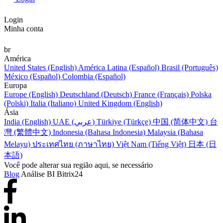
Login
Minha conta
br
América
United States (English)
América Latina (Español)
Brasil (Português)
México (Español)
Colombia (Español)
Europa
Europe (English)
Deutschland (Deutsch)
France (Français)
Polska
(Polski)
Italia (Italiano)
United Kingdom (English)
Ásia
India (English)
UAE (عربي)
Türkiye (Türkçe)
中国 (简体中文)
台
灣 (繁體中文)
Indonesia (Bahasa Indonesia)
Malaysia (Bahasa
Melayu)
ประเทศไทย (ภาษาไทย)
Việt Nam (Tiếng Việt)
日本 (日
本語)
Você pode alterar sua região aqui, se necessário
Blog
Análise BI Bitrix24