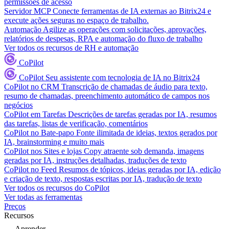
permissões de acesso
Servidor MCP
Conecte ferramentas de IA externas ao Bitrix24 e
execute ações seguras no espaço de trabalho.
Automação
Agilize as operações com solicitações, aprovações,
relatórios de despesas, RPA e automação do fluxo de trabalho
Ver todos os recursos de RH e automação
CoPilot
CoPilot
Seu assistente com tecnologia de IA no Bitrix24
CoPilot no CRM
Transcrição de chamadas de áudio para texto,
resumo de chamadas, preenchimento automático de campos nos
negócios
CoPilot em Tarefas
Descrições de tarefas geradas por IA, resumos
das tarefas, listas de verificação, comentários
CoPilot no Bate-papo
Fonte ilimitada de ideias, textos gerados por
IA, brainstorming e muito mais
CoPilot nos Sites e lojas
Copy atraente sob demanda, imagens
geradas por IA, instruções detalhadas, traduções de texto
CoPilot no Feed
Resumos de tópicos, ideias geradas por IA, edição
e criação de texto, respostas escritas por IA, tradução de texto
Ver todos os recursos do CoPilot
Ver todas as ferramentas
Preços
Recursos
Aprender