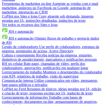
Ferramentas de marketing on-line
Aumente as vendas com e-mail
marketing, anúncios no Facebook ou Google, automação de
marketing, integração ao CRM
CoPilot nos Sites e lojas
Copy atraente sob demanda, imagens
geradas por IA, instruções detalhadas, traduções de texto
Ver todos os recursos dos Sites e lojas
RH e automação
RH e automação
Otimize fluxos de trabalho e gerencie dados
de RH
Gestão de colaboradores
Use perfis de colaboradores, estrutura da
empresa, permissões de acesso, Active Directory
Cultura e engajamento
Receba notícias da empresa, enquetes,
distintivos de agradecimento, marcadores e notificações pessoais
RH no celular
Bate-papo, chamadas de vídeo, perfis dos
colaboradores, aprovações, notificações em qualquer lugar
Gerenciamento do trabalho
Monitore o desempenho do colaborador
com KPI, relatórios de trabalho, visão do supervisor
Comunicação interna
Utilize comunicados em vídeo, mensagens,
bate-papos públicos e privados
CoPilot no Feed
Resumos de tópicos, ideias geradas por IA, edição
e criação de texto, respostas escritas por IA, tradução de texto
Gerenciamento de informações
Trabalhe com bases de
conhecimento, documentos on-line, armazenamento de arquivos,