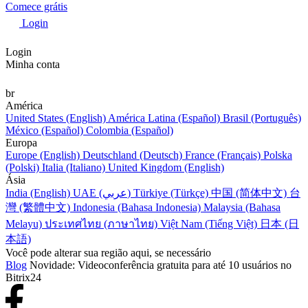
Comece grátis
Login
Login
Minha conta
br
América
United States (English)
América Latina (Español)
Brasil (Português)
México (Español)
Colombia (Español)
Europa
Europe (English)
Deutschland (Deutsch)
France (Français)
Polska
(Polski)
Italia (Italiano)
United Kingdom (English)
Ásia
India (English)
UAE (عربي)
Türkiye (Türkçe)
中国 (简体中文)
台
灣 (繁體中文)
Indonesia (Bahasa Indonesia)
Malaysia (Bahasa
Melayu)
ประเทศไทย (ภาษาไทย)
Việt Nam (Tiếng Việt)
日本 (日
本語)
Você pode alterar sua região aqui, se necessário
Blog
Novidade: Videoconferência gratuita para até 10 usuários no
Bitrix24