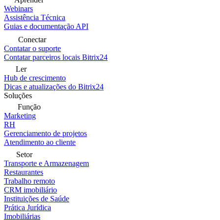
Webinars
Assistência Técnica
Guias e documentação API
Conectar
Contatar o suporte
Contatar parceiros locais Bitrix24
Ler
Hub de crescimento
Dicas e atualizações do Bitrix24
Soluções
Função
Marketing
RH
Gerenciamento de projetos
Atendimento ao cliente
Setor
Transporte e Armazenagem
Restaurantes
Trabalho remoto
CRM imobiliário
Instituições de Saúde
Prática Jurídica
Imobiliárias