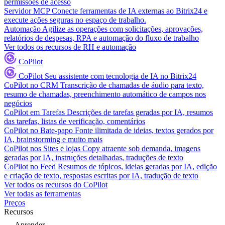
permissões de acesso
Servidor MCP
Conecte ferramentas de IA externas ao Bitrix24 e
execute ações seguras no espaço de trabalho.
Automação
Agilize as operações com solicitações, aprovações,
relatórios de despesas, RPA e automação do fluxo de trabalho
Ver todos os recursos de RH e automação
CoPilot
CoPilot
Seu assistente com tecnologia de IA no Bitrix24
CoPilot no CRM
Transcrição de chamadas de áudio para texto,
resumo de chamadas, preenchimento automático de campos nos
negócios
CoPilot em Tarefas
Descrições de tarefas geradas por IA, resumos
das tarefas, listas de verificação, comentários
CoPilot no Bate-papo
Fonte ilimitada de ideias, textos gerados por
IA, brainstorming e muito mais
CoPilot nos Sites e lojas
Copy atraente sob demanda, imagens
geradas por IA, instruções detalhadas, traduções de texto
CoPilot no Feed
Resumos de tópicos, ideias geradas por IA, edição
e criação de texto, respostas escritas por IA, tradução de texto
Ver todos os recursos do CoPilot
Ver todas as ferramentas
Preços
Recursos
Aprender