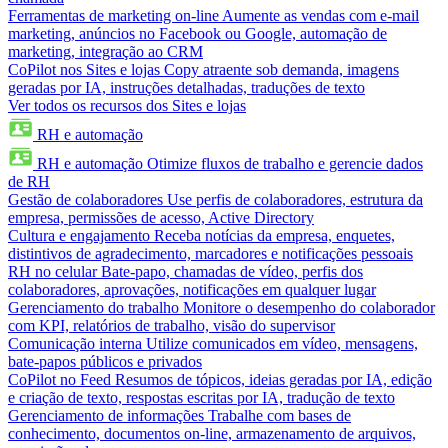
Ferramentas de marketing on-line
Aumente as vendas com e-mail
marketing, anúncios no Facebook ou Google, automação de
marketing, integração ao CRM
CoPilot nos Sites e lojas
Copy atraente sob demanda, imagens
geradas por IA, instruções detalhadas, traduções de texto
Ver todos os recursos dos Sites e lojas
RH e automação
RH e automação
Otimize fluxos de trabalho e gerencie dados
de RH
Gestão de colaboradores
Use perfis de colaboradores, estrutura da
empresa, permissões de acesso, Active Directory
Cultura e engajamento
Receba notícias da empresa, enquetes,
distintivos de agradecimento, marcadores e notificações pessoais
RH no celular
Bate-papo, chamadas de vídeo, perfis dos
colaboradores, aprovações, notificações em qualquer lugar
Gerenciamento do trabalho
Monitore o desempenho do colaborador
com KPI, relatórios de trabalho, visão do supervisor
Comunicação interna
Utilize comunicados em vídeo, mensagens,
bate-papos públicos e privados
CoPilot no Feed
Resumos de tópicos, ideias geradas por IA, edição
e criação de texto, respostas escritas por IA, tradução de texto
Gerenciamento de informações
Trabalhe com bases de
conhecimento, documentos on-line, armazenamento de arquivos,