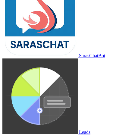
SarasChatBot
Leads