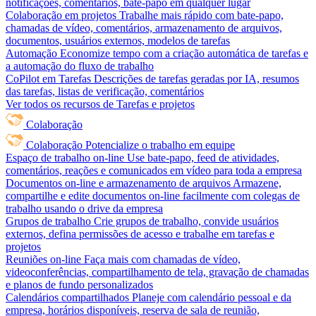
notificações, comentários, bate-papo em qualquer lugar
Colaboração em projetos
Trabalhe mais rápido com bate-papo,
chamadas de vídeo, comentários, armazenamento de arquivos,
documentos, usuários externos, modelos de tarefas
Automação
Economize tempo com a criação automática de tarefas e
a automação do fluxo de trabalho
CoPilot em Tarefas
Descrições de tarefas geradas por IA, resumos
das tarefas, listas de verificação, comentários
Ver todos os recursos de Tarefas e projetos
Colaboração
Colaboração
Potencialize o trabalho em equipe
Espaço de trabalho on-line
Use bate-papo, feed de atividades,
comentários, reações e comunicados em vídeo para toda a empresa
Documentos on-line e armazenamento de arquivos
Armazene,
compartilhe e edite documentos on-line facilmente com colegas de
trabalho usando o drive da empresa
Grupos de trabalho
Crie grupos de trabalho, convide usuários
externos, defina permissões de acesso e trabalhe em tarefas e
projetos
Reuniões on-line
Faça mais com chamadas de vídeo,
videoconferências, compartilhamento de tela, gravação de chamadas
e planos de fundo personalizados
Calendários compartilhados
Planeje com calendário pessoal e da
empresa, horários disponíveis, reserva de sala de reunião,