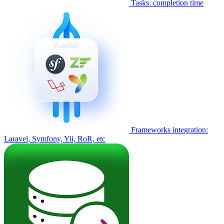
Tasks: completion time
Frameworks integration:
Laravel, Symfony, Yii, RoR, etc