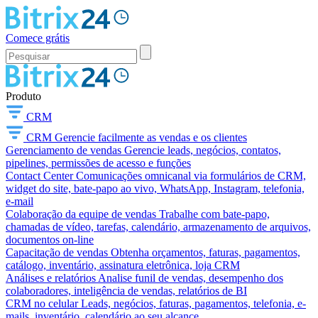
Comece grátis
Produto
CRM
CRM
Gerencie facilmente as vendas e os clientes
Gerenciamento de vendas
Gerencie leads, negócios, contatos,
pipelines, permissões de acesso e funções
Contact Center
Comunicações omnicanal via formulários de CRM,
widget do site, bate-papo ao vivo, WhatsApp, Instagram, telefonia,
e-mail
Colaboração da equipe de vendas
Trabalhe com bate-papo,
chamadas de vídeo, tarefas, calendário, armazenamento de arquivos,
documentos on-line
Capacitação de vendas
Obtenha orçamentos, faturas, pagamentos,
catálogo, inventário, assinatura eletrônica, loja CRM
Análises e relatórios
Analise funil de vendas, desempenho dos
colaboradores, inteligência de vendas, relatórios de BI
CRM no celular
Leads, negócios, faturas, pagamentos, telefonia, e-
mails, inventário, calendário ao seu alcance