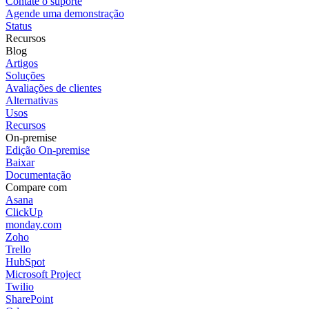
Contate o suporte
Agende uma demonstração
Status
Recursos
Blog
Artigos
Soluções
Avaliações de clientes
Alternativas
Usos
Recursos
On-premise
Edição On-premise
Baixar
Documentação
Compare com
Asana
ClickUp
monday.com
Zoho
Trello
HubSpot
Microsoft Project
Twilio
SharePoint