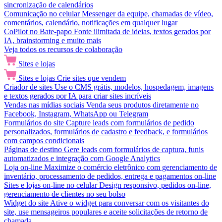
sincronização de calendários
Comunicação no celular
Messenger da equipe, chamadas de vídeo,
comentários, calendário, notificações em qualquer lugar
CoPilot no Bate-papo
Fonte ilimitada de ideias, textos gerados por
IA, brainstorming e muito mais
Veja todos os recursos de colaboração
Sites e lojas
Sites e lojas
Crie sites que vendem
Criador de sites
Use o CMS grátis, modelos, hospedagem, imagens
e textos gerados por IA para criar sites incríveis
Vendas nas mídias sociais
Venda seus produtos diretamente no
Facebook, Instagram, WhatsApp ou Telegram
Formulários do site
Capture leads com formulários de pedido
personalizados, formulários de cadastro e feedback, e formulários
com campos condicionais
Páginas de destino
Gere leads com formulários de captura, funis
automatizados e integração com Google Analytics
Loja on-line
Maximize o comércio eletrônico com gerenciamento de
inventário, processamento de pedidos, entrega e pagamentos on-line
Sites e lojas on-line no celular
Design responsivo, pedidos on-line,
gerenciamento de clientes no seu bolso
Widget do site
Ative o widget para conversar com os visitantes do
site, use mensageiros populares e aceite solicitações de retorno de
chamada