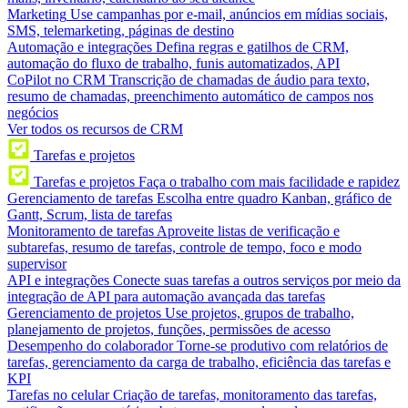
Marketing
Use campanhas por e-mail, anúncios em mídias sociais,
SMS, telemarketing, páginas de destino
Automação e integrações
Defina regras e gatilhos de CRM,
automação do fluxo de trabalho, funis automatizados, API
CoPilot no CRM
Transcrição de chamadas de áudio para texto,
resumo de chamadas, preenchimento automático de campos nos
negócios
Ver todos os recursos de CRM
Tarefas e projetos
Tarefas e projetos
Faça o trabalho com mais facilidade e rapidez
Gerenciamento de tarefas
Escolha entre quadro Kanban, gráfico de
Gantt, Scrum, lista de tarefas
Monitoramento de tarefas
Aproveite listas de verificação e
subtarefas, resumo de tarefas, controle de tempo, foco e modo
supervisor
API e integrações
Conecte suas tarefas a outros serviços por meio da
integração de API para automação avançada das tarefas
Gerenciamento de projetos
Use projetos, grupos de trabalho,
planejamento de projetos, funções, permissões de acesso
Desempenho do colaborador
Torne-se produtivo com relatórios de
tarefas, gerenciamento da carga de trabalho, eficiência das tarefas e
KPI
Tarefas no celular
Criação de tarefas, monitoramento das tarefas,