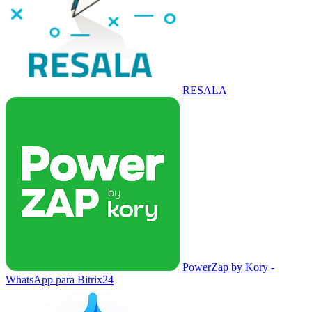
RESALA
PowerZap by Kory -
WhatsApp para Bitrix24