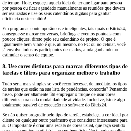
de tempo. Hoje, esqueça aquela ideia de ter que ligar para pessoa
por pessoa ou ficar agendado manualmente as reuniões que devem
ser realizadas e use os seus calendários digitais para ganhar
eficiência neste sentido!
Em programas contemporâneos e inteligentes, tais quais o Bitrix24,
consegue-se marcar conversas, briefings e eventos pontuais com
poucos cliques, direto pelo seu calendário de projeto. O que é
igualmente bem-vindo é que, ali mesmo, no PC ou no celular, você
já envolve todos os participantes desejados, ainda ganhando ao
estimular o senso de equipe.
8. Use cores distintas para marcar diferentes tipos de
tarefas e filtros para organizar melhor o trabalho
Tudo seria mais simples se você reconhecesse, de imediato, os tipos
de tarefas que estão na sua lista de pendências, concorda? Pensando
nisso, pode ser altamente útil empregar o truque de usar cores
diferentes para cada modalidade de atividade. Inclusive, isto é algo
totalmente passível de execução no software do Bitrix24.
Se não quiser progredir pelo tipo de tarefa, estabeleça a cor ideal por
cliente ou qualquer outro parâmetro que considerar interessante para
si. O importante é criar uma escala de cores usual, que faça sentido
para a sua equipe, e utilizá-la ao seu benefício. Você pode escolher