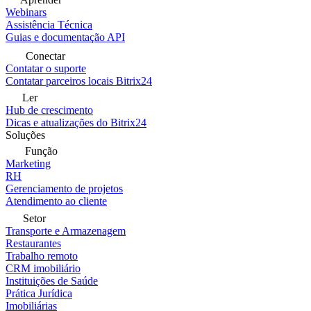
Webinars
Assistência Técnica
Guias e documentação API
Conectar
Contatar o suporte
Contatar parceiros locais Bitrix24
Ler
Hub de crescimento
Dicas e atualizações do Bitrix24
Soluções
Função
Marketing
RH
Gerenciamento de projetos
Atendimento ao cliente
Setor
Transporte e Armazenagem
Restaurantes
Trabalho remoto
CRM imobiliário
Instituições de Saúde
Prática Jurídica
Imobiliárias