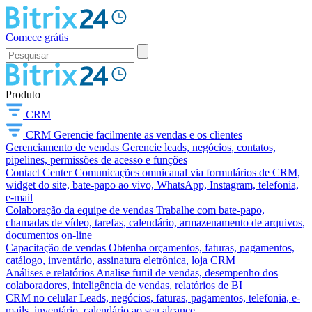
Comece grátis
Produto
CRM
CRM
Gerencie facilmente as vendas e os clientes
Gerenciamento de vendas
Gerencie leads, negócios, contatos,
pipelines, permissões de acesso e funções
Contact Center
Comunicações omnicanal via formulários de CRM,
widget do site, bate-papo ao vivo, WhatsApp, Instagram, telefonia,
e-mail
Colaboração da equipe de vendas
Trabalhe com bate-papo,
chamadas de vídeo, tarefas, calendário, armazenamento de arquivos,
documentos on-line
Capacitação de vendas
Obtenha orçamentos, faturas, pagamentos,
catálogo, inventário, assinatura eletrônica, loja CRM
Análises e relatórios
Analise funil de vendas, desempenho dos
colaboradores, inteligência de vendas, relatórios de BI
CRM no celular
Leads, negócios, faturas, pagamentos, telefonia, e-
mails, inventário, calendário ao seu alcance