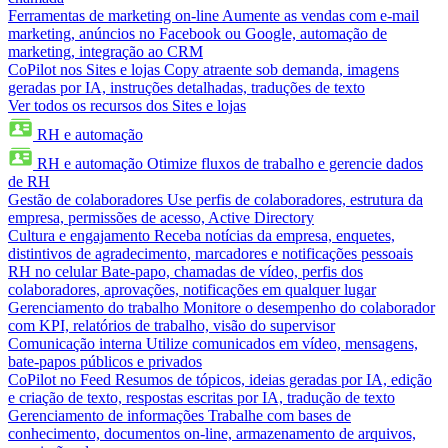
Ferramentas de marketing on-line
Aumente as vendas com e-mail
marketing, anúncios no Facebook ou Google, automação de
marketing, integração ao CRM
CoPilot nos Sites e lojas
Copy atraente sob demanda, imagens
geradas por IA, instruções detalhadas, traduções de texto
Ver todos os recursos dos Sites e lojas
RH e automação
RH e automação
Otimize fluxos de trabalho e gerencie dados
de RH
Gestão de colaboradores
Use perfis de colaboradores, estrutura da
empresa, permissões de acesso, Active Directory
Cultura e engajamento
Receba notícias da empresa, enquetes,
distintivos de agradecimento, marcadores e notificações pessoais
RH no celular
Bate-papo, chamadas de vídeo, perfis dos
colaboradores, aprovações, notificações em qualquer lugar
Gerenciamento do trabalho
Monitore o desempenho do colaborador
com KPI, relatórios de trabalho, visão do supervisor
Comunicação interna
Utilize comunicados em vídeo, mensagens,
bate-papos públicos e privados
CoPilot no Feed
Resumos de tópicos, ideias geradas por IA, edição
e criação de texto, respostas escritas por IA, tradução de texto
Gerenciamento de informações
Trabalhe com bases de
conhecimento, documentos on-line, armazenamento de arquivos,