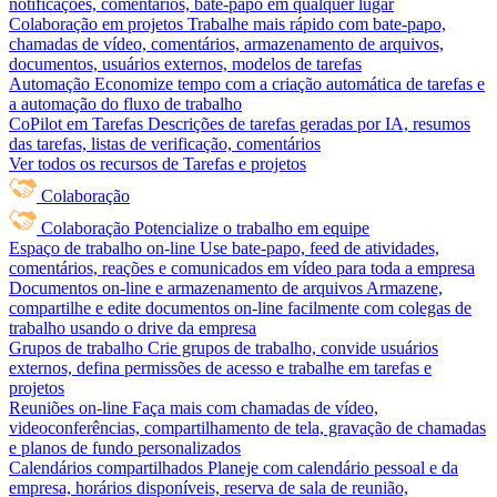
notificações, comentários, bate-papo em qualquer lugar
Colaboração em projetos
Trabalhe mais rápido com bate-papo,
chamadas de vídeo, comentários, armazenamento de arquivos,
documentos, usuários externos, modelos de tarefas
Automação
Economize tempo com a criação automática de tarefas e
a automação do fluxo de trabalho
CoPilot em Tarefas
Descrições de tarefas geradas por IA, resumos
das tarefas, listas de verificação, comentários
Ver todos os recursos de Tarefas e projetos
Colaboração
Colaboração
Potencialize o trabalho em equipe
Espaço de trabalho on-line
Use bate-papo, feed de atividades,
comentários, reações e comunicados em vídeo para toda a empresa
Documentos on-line e armazenamento de arquivos
Armazene,
compartilhe e edite documentos on-line facilmente com colegas de
trabalho usando o drive da empresa
Grupos de trabalho
Crie grupos de trabalho, convide usuários
externos, defina permissões de acesso e trabalhe em tarefas e
projetos
Reuniões on-line
Faça mais com chamadas de vídeo,
videoconferências, compartilhamento de tela, gravação de chamadas
e planos de fundo personalizados
Calendários compartilhados
Planeje com calendário pessoal e da
empresa, horários disponíveis, reserva de sala de reunião,