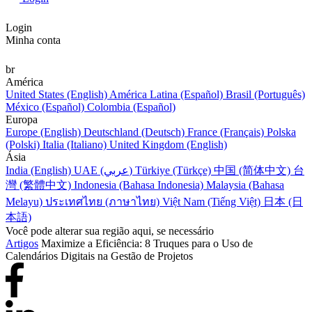
Login
Minha conta
br
América
United States (English)
América Latina (Español)
Brasil (Português)
México (Español)
Colombia (Español)
Europa
Europe (English)
Deutschland (Deutsch)
France (Français)
Polska
(Polski)
Italia (Italiano)
United Kingdom (English)
Ásia
India (English)
UAE (عربي)
Türkiye (Türkçe)
中国 (简体中文)
台
灣 (繁體中文)
Indonesia (Bahasa Indonesia)
Malaysia (Bahasa
Melayu)
ประเทศไทย (ภาษาไทย)
Việt Nam (Tiếng Việt)
日本 (日
本語)
Você pode alterar sua região aqui, se necessário
Artigos
Maximize a Eficiência: 8 Truques para o Uso de
Calendários Digitais na Gestão de Projetos