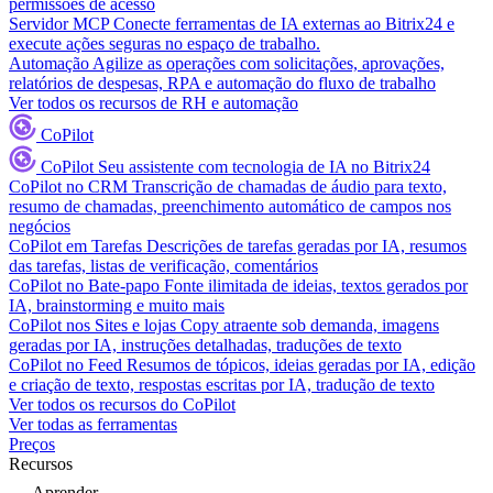
permissões de acesso
Servidor MCP
Conecte ferramentas de IA externas ao Bitrix24 e
execute ações seguras no espaço de trabalho.
Automação
Agilize as operações com solicitações, aprovações,
relatórios de despesas, RPA e automação do fluxo de trabalho
Ver todos os recursos de RH e automação
CoPilot
CoPilot
Seu assistente com tecnologia de IA no Bitrix24
CoPilot no CRM
Transcrição de chamadas de áudio para texto,
resumo de chamadas, preenchimento automático de campos nos
negócios
CoPilot em Tarefas
Descrições de tarefas geradas por IA, resumos
das tarefas, listas de verificação, comentários
CoPilot no Bate-papo
Fonte ilimitada de ideias, textos gerados por
IA, brainstorming e muito mais
CoPilot nos Sites e lojas
Copy atraente sob demanda, imagens
geradas por IA, instruções detalhadas, traduções de texto
CoPilot no Feed
Resumos de tópicos, ideias geradas por IA, edição
e criação de texto, respostas escritas por IA, tradução de texto
Ver todos os recursos do CoPilot
Ver todas as ferramentas
Preços
Recursos
Aprender