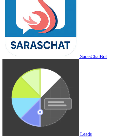
SarasChatBot
Leads