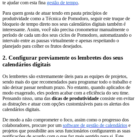
te ajudar com esta fina
gestão de tempo
.
Para quem gosta de atuar tendo em pauta princípios de
produtividade como a Técnica de Pomodoro, seguir este truque de
bloqueio de tempo direto nos seus calendários digitais também é
interessante. Assim, você não precisa cronometrar manualmente o
período de cada um dos seus ciclos de Pomodoro, automatizando o
intervalo entre as pausas virtualmente e apenas respeitando o
planejado para colher os frutos desejados.
2. Configurar previamente os lembretes dos seus
calendários digitais
Os lembretes são extremamente úteis para as equipes de projetos,
sendo mais do que recomendados para programar todo o trabalho e
não deixar passar nenhum prazo. No entanto, quando aplicados de
modo exagerado, eles podem acabar com a eficiência do seu time.
Pensando nisso, uma das
dicas de produtividade
consiste em evitar
as distrações e atuar com opções customizáveis para os alertas dos
calendários digitais.
De modo a não comprometer o foco, assim como o progresso dos
colaboradores, procure por um
software de gestão de calendários
e
projetos que possibilite aos seus funcionários configurarem as suas
notificações de acordo com o que faz mais sentido para si. Este