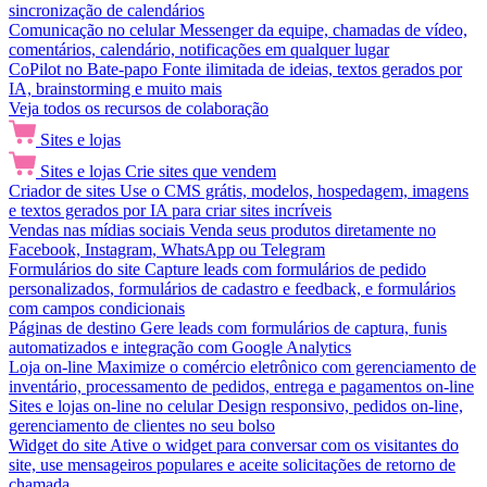
sincronização de calendários
Comunicação no celular
Messenger da equipe, chamadas de vídeo,
comentários, calendário, notificações em qualquer lugar
CoPilot no Bate-papo
Fonte ilimitada de ideias, textos gerados por
IA, brainstorming e muito mais
Veja todos os recursos de colaboração
Sites e lojas
Sites e lojas
Crie sites que vendem
Criador de sites
Use o CMS grátis, modelos, hospedagem, imagens
e textos gerados por IA para criar sites incríveis
Vendas nas mídias sociais
Venda seus produtos diretamente no
Facebook, Instagram, WhatsApp ou Telegram
Formulários do site
Capture leads com formulários de pedido
personalizados, formulários de cadastro e feedback, e formulários
com campos condicionais
Páginas de destino
Gere leads com formulários de captura, funis
automatizados e integração com Google Analytics
Loja on-line
Maximize o comércio eletrônico com gerenciamento de
inventário, processamento de pedidos, entrega e pagamentos on-line
Sites e lojas on-line no celular
Design responsivo, pedidos on-line,
gerenciamento de clientes no seu bolso
Widget do site
Ative o widget para conversar com os visitantes do
site, use mensageiros populares e aceite solicitações de retorno de
chamada