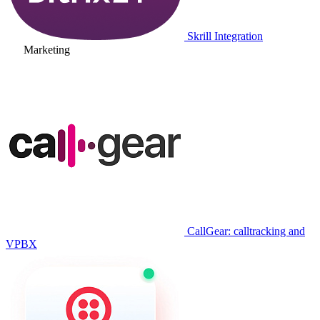
Skrill Integration
Marketing
CallGear: calltracking and
VPBX