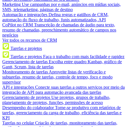
Marketing
Use campanhas por e-mail, anúncios em mídias sociais,
SMS, telemarketing, páginas de destino
Automação e integrações
Defina regras e gatilhos de CRM,
automação do fluxo de trabalho, funis automatizados, API
CoPilot no CRM
Transcrição de chamadas de áudio para texto,
resumo de chamadas, preenchimento automático de campos nos
negócios
Ver todos os recursos de CRM
Tarefas e projetos
Tarefas e projetos
Faça o trabalho com mais facilidade e rapidez
Gerenciamento de tarefas
Escolha entre quadro Kanban, gráfico de
Gantt, Scrum, lista de tarefas
Monitoramento de tarefas
Aproveite listas de verificação e
subtarefas, resumo de tarefas, controle de tempo, foco e modo
supervisor
API e integrações
Conecte suas tarefas a outros serviços por meio da
integração de API para automação avançada das tarefas
Gerenciamento de projetos
Use projetos, grupos de trabalho,
planejamento de projetos, funções, permissões de acesso
Desempenho do colaborador
Torne-se produtivo com relatórios de
tarefas, gerenciamento da carga de trabalho, eficiência das tarefas e
KPI
Tarefas no celular
Criação de tarefas, monitoramento das tarefas,