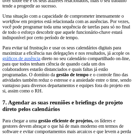
tiver sobre ele e os seus afazeres relacionados, mais o seu trabalho
tende a progredir ao sucesso.
Uma situação com a capacidade de comprometer imensamente o
workflow
em projetos está relacionada com as ausências. Por vezes,
você pode programar toda uma sequência de tarefas para só no final
de todo o esforço descobrir que aquele funcionário-chave estará
indisponível por certo período de tempo.
Para evitar tal frustração e usar os seus calendários digitais para
maximizar a eficiência nas delegações e nos resultados, já acople os
gráficos de ausência
direto no seu calendário compartilhado on-line,
para que todos tenham ciência de quando cada um dos
colaboradores estarão distanciados e quais faltas já estão
programadas. O domínio da
gestão de tempo
e o controle fino das
atividades também reduz o estresse e a ansiedade entre o time, sendo
vantajoso para diversos departamentos e equipes fora do projeto em
si, assim como o RH.
7. Agendar as suas reuniões e briefings de projeto
direto pelos calendários
Para chegar a uma
gestão eficiente de projetos,
os líderes e
gestores devem abraçar o que há de mais moderno em termos de
software e evitar comportamentos mais arcaicos e que levem a perda