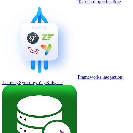
Tasks: completion time
Frameworks integration:
Laravel, Symfony, Yii, RoR, etc