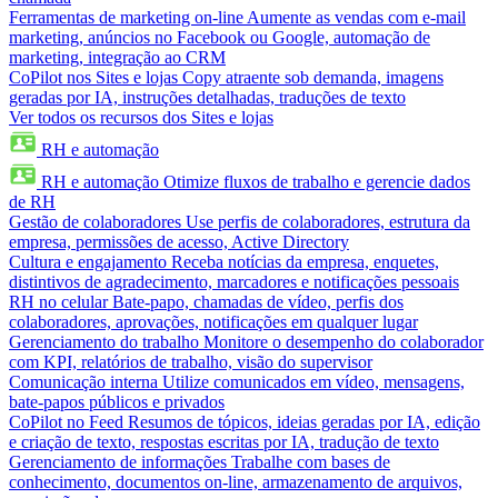
Ferramentas de marketing on-line
Aumente as vendas com e-mail
marketing, anúncios no Facebook ou Google, automação de
marketing, integração ao CRM
CoPilot nos Sites e lojas
Copy atraente sob demanda, imagens
geradas por IA, instruções detalhadas, traduções de texto
Ver todos os recursos dos Sites e lojas
RH e automação
RH e automação
Otimize fluxos de trabalho e gerencie dados
de RH
Gestão de colaboradores
Use perfis de colaboradores, estrutura da
empresa, permissões de acesso, Active Directory
Cultura e engajamento
Receba notícias da empresa, enquetes,
distintivos de agradecimento, marcadores e notificações pessoais
RH no celular
Bate-papo, chamadas de vídeo, perfis dos
colaboradores, aprovações, notificações em qualquer lugar
Gerenciamento do trabalho
Monitore o desempenho do colaborador
com KPI, relatórios de trabalho, visão do supervisor
Comunicação interna
Utilize comunicados em vídeo, mensagens,
bate-papos públicos e privados
CoPilot no Feed
Resumos de tópicos, ideias geradas por IA, edição
e criação de texto, respostas escritas por IA, tradução de texto
Gerenciamento de informações
Trabalhe com bases de
conhecimento, documentos on-line, armazenamento de arquivos,