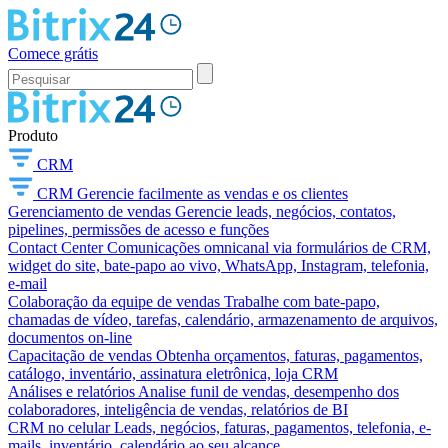
Comece grátis
Produto
CRM
CRM
Gerencie facilmente as vendas e os clientes
Gerenciamento de vendas
Gerencie leads, negócios, contatos,
pipelines, permissões de acesso e funções
Contact Center
Comunicações omnicanal via formulários de CRM,
widget do site, bate-papo ao vivo, WhatsApp, Instagram, telefonia,
e-mail
Colaboração da equipe de vendas
Trabalhe com bate-papo,
chamadas de vídeo, tarefas, calendário, armazenamento de arquivos,
documentos on-line
Capacitação de vendas
Obtenha orçamentos, faturas, pagamentos,
catálogo, inventário, assinatura eletrônica, loja CRM
Análises e relatórios
Analise funil de vendas, desempenho dos
colaboradores, inteligência de vendas, relatórios de BI
CRM no celular
Leads, negócios, faturas, pagamentos, telefonia, e-
mails, inventário, calendário ao seu alcance