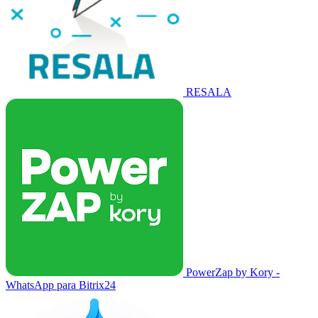
RESALA
PowerZap by Kory -
WhatsApp para Bitrix24