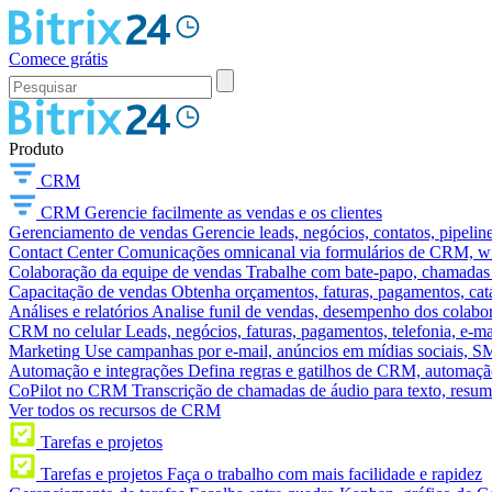
Comece grátis
Produto
CRM
CRM
Gerencie facilmente as vendas e os clientes
Gerenciamento de vendas
Gerencie leads, negócios, contatos, pipelin
Contact Center
Comunicações omnicanal via formulários de CRM, widg
Colaboração da equipe de vendas
Trabalhe com bate-papo, chamadas d
Capacitação de vendas
Obtenha orçamentos, faturas, pagamentos, catá
Análises e relatórios
Analise funil de vendas, desempenho dos colabora
CRM no celular
Leads, negócios, faturas, pagamentos, telefonia, e-ma
Marketing
Use campanhas por e-mail, anúncios em mídias sociais, SM
Automação e integrações
Defina regras e gatilhos de CRM, automação
CoPilot no CRM
Transcrição de chamadas de áudio para texto, res
Ver todos os recursos de CRM
Tarefas e projetos
Tarefas e projetos
Faça o trabalho com mais facilidade e rapidez