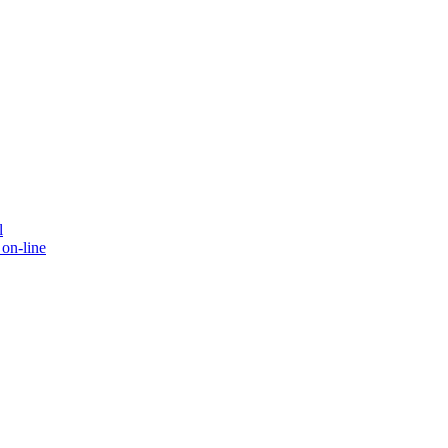
l
on-line