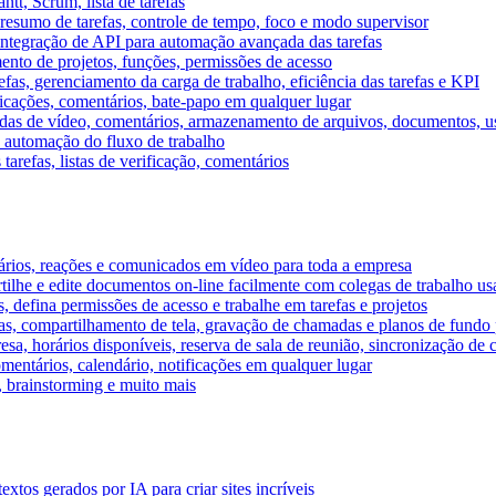
tt, Scrum, lista de tarefas
, resumo de tarefas, controle de tempo, foco e modo supervisor
 integração de API para automação avançada das tarefas
mento de projetos, funções, permissões de acesso
efas, gerenciamento da carga de trabalho, eficiência das tarefas e KPI
ficações, comentários, bate-papo em qualquer lugar
as de vídeo, comentários, armazenamento de arquivos, documentos, usu
 automação do fluxo de trabalho
tarefas, listas de verificação, comentários
ários, reações e comunicados em vídeo para toda a empresa
ilhe e edite documentos on-line facilmente com colegas de trabalho us
, defina permissões de acesso e trabalhe em tarefas e projetos
s, compartilhamento de tela, gravação de chamadas e planos de fundo 
sa, horários disponíveis, reserva de sala de reunião, sincronização de 
entários, calendário, notificações em qualquer lugar
A, brainstorming e muito mais
tos gerados por IA para criar sites incríveis