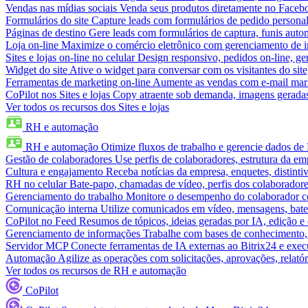
Vendas nas mídias sociais
Venda seus produtos diretamente no Face
Formulários do site
Capture leads com formulários de pedido personal
Páginas de destino
Gere leads com formulários de captura, funis aut
Loja on-line
Maximize o comércio eletrônico com gerenciamento de in
Sites e lojas on-line no celular
Design responsivo, pedidos on-line, ge
Widget do site
Ative o widget para conversar com os visitantes do sit
Ferramentas de marketing on-line
Aumente as vendas com e-mail mar
CoPilot nos Sites e lojas
Copy atraente sob demanda, imagens geradas 
Ver todos os recursos dos Sites e lojas
RH e automação
RH e automação
Otimize fluxos de trabalho e gerencie dados d
Gestão de colaboradores
Use perfis de colaboradores, estrutura da em
Cultura e engajamento
Receba notícias da empresa, enquetes, distinti
RH no celular
Bate-papo, chamadas de vídeo, perfis dos colaboradore
Gerenciamento do trabalho
Monitore o desempenho do colaborador com
Comunicação interna
Utilize comunicados em vídeo, mensagens, bate
CoPilot no Feed
Resumos de tópicos, ideias geradas por IA, edição e c
Gerenciamento de informações
Trabalhe com bases de conhecimento,
Servidor MCP
Conecte ferramentas de IA externas ao Bitrix24 e exec
Automação
Agilize as operações com solicitações, aprovações, relat
Ver todos os recursos de RH e automação
CoPilot