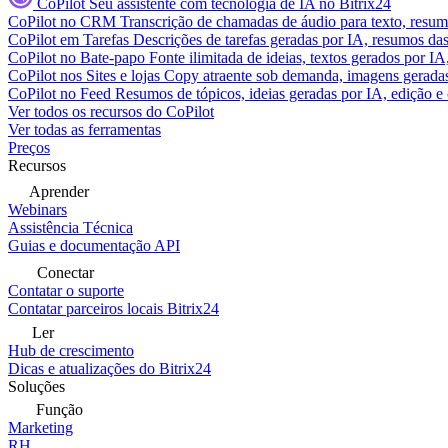
CoPilot
Seu assistente com tecnologia de IA no Bitrix24
CoPilot no CRM
Transcrição de chamadas de áudio para texto, res
CoPilot em Tarefas
Descrições de tarefas geradas por IA, resumos das 
CoPilot no Bate-papo
Fonte ilimitada de ideias, textos gerados por I
CoPilot nos Sites e lojas
Copy atraente sob demanda, imagens geradas 
CoPilot no Feed
Resumos de tópicos, ideias geradas por IA, edição e c
Ver todos os recursos do CoPilot
Ver todas as ferramentas
Preços
Recursos
Aprender
Webinars
Assistência Técnica
Guias e documentação API
Conectar
Contatar o suporte
Contatar parceiros locais Bitrix24
Ler
Hub de crescimento
Dicas e atualizações do Bitrix24
Soluções
Função
Marketing
RH