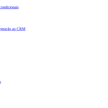
condicionais
a
ntegração ao CRM
o