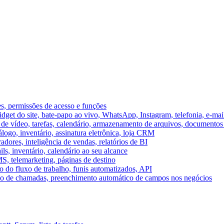
es, permissões de acesso e funções
et do site, bate-papo ao vivo, WhatsApp, Instagram, telefonia, e-mai
e vídeo, tarefas, calendário, armazenamento de arquivos, documentos 
logo, inventário, assinatura eletrônica, loja CRM
dores, inteligência de vendas, relatórios de BI
ils, inventário, calendário ao seu alcance
S, telemarketing, páginas de destino
 do fluxo de trabalho, funis automatizados, API
umo de chamadas, preenchimento automático de campos nos negócios