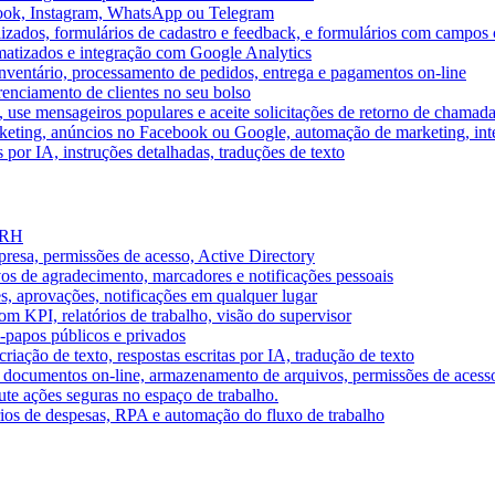
book, Instagram, WhatsApp ou Telegram
izados, formulários de cadastro e feedback, e formulários com campos 
omatizados e integração com Google Analytics
ventário, processamento de pedidos, entrega e pagamentos on-line
renciamento de clientes no seu bolso
e, use mensageiros populares e aceite solicitações de retorno de chamad
keting, anúncios no Facebook ou Google, automação de marketing, i
por IA, instruções detalhadas, traduções de texto
e RH
presa, permissões de acesso, Active Directory
vos de agradecimento, marcadores e notificações pessoais
s, aprovações, notificações em qualquer lugar
 KPI, relatórios de trabalho, visão do supervisor
-papos públicos e privados
riação de texto, respostas escritas por IA, tradução de texto
 documentos on-line, armazenamento de arquivos, permissões de acess
ute ações seguras no espaço de trabalho.
órios de despesas, RPA e automação do fluxo de trabalho