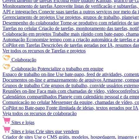
Gerenciamento de tarefas
Escolha entre quadro Kanban, gráfico de Gan
Monitoramento de tarefas
Aproveite listas de verificação e subtarefas
API e integrações
Conecte suas tarefas a outros serviços por meio da
Gerenciamento de projetos
Use projetos, grupos de trabalho, planeja
Desempenho do colaborador
Torne-se produtivo com relatórios de tar
Tarefas no celular
Criação de tarefas, monitoramento das tarefas, noti
Colaboração em projetos
Trabalhe mais rápido com bate-papo, chamad
Automação
Economize tempo com a criação automática de tarefas e a
CoPilot em Tarefas
Descrições de tarefas geradas por IA, resumos das 
Ver todos os recursos de Tarefas e projetos
Colaboração
Colaboração
Potencialize o trabalho em equipe
Espaço de trabalho on-line
Use bate-papo, feed de atividades, coment
Documentos on-line e armazenamento de arquivos
Armazene, compart
Grupos de trabalho
Crie grupos de trabalho, convide usuários externos
Reuniões on-line
Faça mais com chamadas de vídeo, videoconferência
Calendários compartilhados
Planeje com calendário pessoal e da empre
Comunicação no celular
Messenger da equipe, chamadas de vídeo, com
CoPilot no Bate-papo
Fonte ilimitada de ideias, textos gerados por I
Veja todos os recursos de colaboração
Sites e lojas
Sites e lojas
Crie sites que vendem
Criador de sites
Use o CMS grátis, modelos, hospedagem, imagens e tex