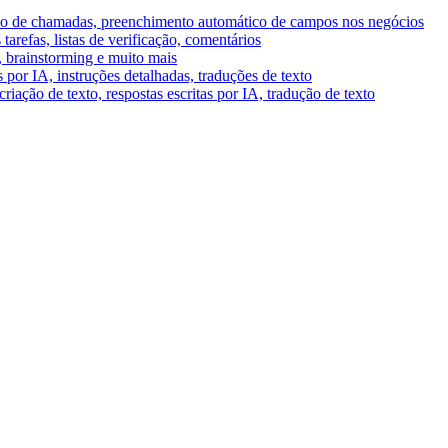
umo de chamadas, preenchimento automático de campos nos negócios
tarefas, listas de verificação, comentários
A, brainstorming e muito mais
por IA, instruções detalhadas, traduções de texto
riação de texto, respostas escritas por IA, tradução de texto