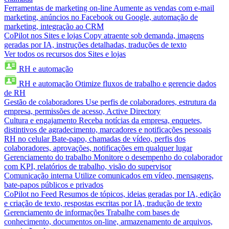
Ferramentas de marketing on-line
Aumente as vendas com e-mail
marketing, anúncios no Facebook ou Google, automação de
marketing, integração ao CRM
CoPilot nos Sites e lojas
Copy atraente sob demanda, imagens
geradas por IA, instruções detalhadas, traduções de texto
Ver todos os recursos dos Sites e lojas
RH e automação
RH e automação
Otimize fluxos de trabalho e gerencie dados
de RH
Gestão de colaboradores
Use perfis de colaboradores, estrutura da
empresa, permissões de acesso, Active Directory
Cultura e engajamento
Receba notícias da empresa, enquetes,
distintivos de agradecimento, marcadores e notificações pessoais
RH no celular
Bate-papo, chamadas de vídeo, perfis dos
colaboradores, aprovações, notificações em qualquer lugar
Gerenciamento do trabalho
Monitore o desempenho do colaborador
com KPI, relatórios de trabalho, visão do supervisor
Comunicação interna
Utilize comunicados em vídeo, mensagens,
bate-papos públicos e privados
CoPilot no Feed
Resumos de tópicos, ideias geradas por IA, edição
e criação de texto, respostas escritas por IA, tradução de texto
Gerenciamento de informações
Trabalhe com bases de
conhecimento, documentos on-line, armazenamento de arquivos,