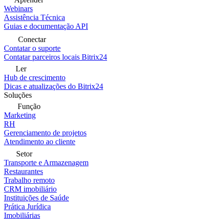
Webinars
Assistência Técnica
Guias e documentação API
Conectar
Contatar o suporte
Contatar parceiros locais Bitrix24
Ler
Hub de crescimento
Dicas e atualizações do Bitrix24
Soluções
Função
Marketing
RH
Gerenciamento de projetos
Atendimento ao cliente
Setor
Transporte e Armazenagem
Restaurantes
Trabalho remoto
CRM imobiliário
Instituições de Saúde
Prática Jurídica
Imobiliárias