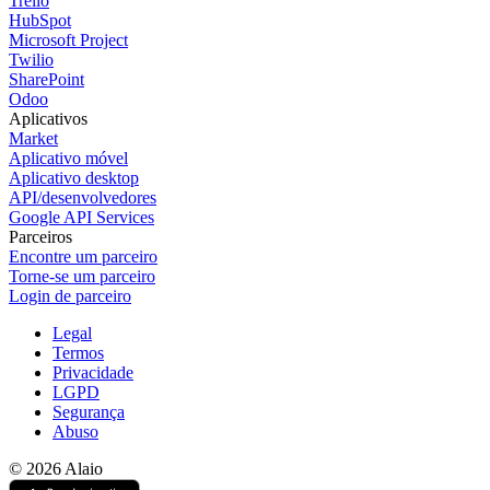
Trello
HubSpot
Microsoft Project
Twilio
SharePoint
Odoo
Aplicativos
Market
Aplicativo móvel
Aplicativo desktop
API/desenvolvedores
Google API Services
Parceiros
Encontre um parceiro
Torne-se um parceiro
Login de parceiro
Legal
Termos
Privacidade
LGPD
Segurança
Abuso
© 2026 Alaio