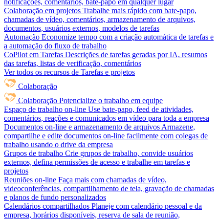
notificações, comentários, bate-papo em qualquer lugar
Colaboração em projetos
Trabalhe mais rápido com bate-papo,
chamadas de vídeo, comentários, armazenamento de arquivos,
documentos, usuários externos, modelos de tarefas
Automação
Economize tempo com a criação automática de tarefas e
a automação do fluxo de trabalho
CoPilot em Tarefas
Descrições de tarefas geradas por IA, resumos
das tarefas, listas de verificação, comentários
Ver todos os recursos de Tarefas e projetos
Colaboração
Colaboração
Potencialize o trabalho em equipe
Espaço de trabalho on-line
Use bate-papo, feed de atividades,
comentários, reações e comunicados em vídeo para toda a empresa
Documentos on-line e armazenamento de arquivos
Armazene,
compartilhe e edite documentos on-line facilmente com colegas de
trabalho usando o drive da empresa
Grupos de trabalho
Crie grupos de trabalho, convide usuários
externos, defina permissões de acesso e trabalhe em tarefas e
projetos
Reuniões on-line
Faça mais com chamadas de vídeo,
videoconferências, compartilhamento de tela, gravação de chamadas
e planos de fundo personalizados
Calendários compartilhados
Planeje com calendário pessoal e da
empresa, horários disponíveis, reserva de sala de reunião,