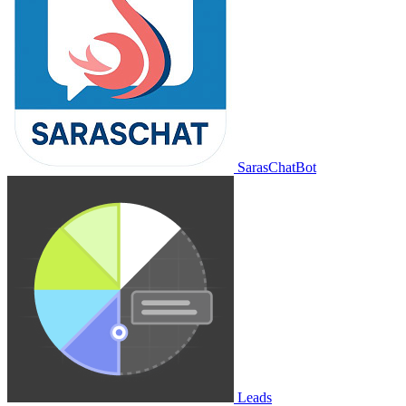
SarasChatBot
Leads