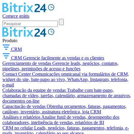
Comece grátis
Produto
CRM
CRM
Gerencie facilmente as vendas e os clientes
Gerenciamento de vendas
Gerencie leads, negócios, contatos,
pipelines, permissões de acesso e funções
Contact Center
Comunicações omnicanal via formulários de CRM,
widget do site, bate-papo ao vivo, WhatsApp, Instagram, telefonia,
e-mail
Colaboração da equipe de vendas
Trabalhe com bate-papo,
chamadas de vídeo, tarefas, calendário, armazenamento de arquivos,
documentos on-line
Capacitação de vendas
Obtenha orçamentos, faturas, pagamentos,
catálogo, inventário, assinatura eletrônica, loja CRM
Análises e relatórios
Analise funil de vendas, desempenho dos
colaboradores, inteligência de vendas, relatórios de BI
CRM no celular
Leads, negócios, faturas, pagamentos, telefonia, e-
mails, inventário, calendário ao seu alcance