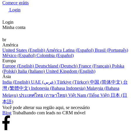
Comece grátis
Login
Login
Minha conta
br
América
United States (English)
América Latina (Español)
Brasil (Português)
México (Español)
Colombia (Español)
Europa
Europe (English)
Deutschland (Deutsch)
France (Français)
Polska
(Polski)
Italia (Italiano)
United Kingdom (English)
Ásia
India (English)
UAE (عربي)
Türkiye (Türkçe)
中国 (简体中文)
台
灣 (繁體中文)
Indonesia (Bahasa Indonesia)
Malaysia (Bahasa
Melayu)
ประเทศไทย (ภาษาไทย)
Việt Nam (Tiếng Việt)
日本 (日
本語)
Você pode alterar sua região aqui, se necessário
Blog
Trabalhando com leads no CRM móvel