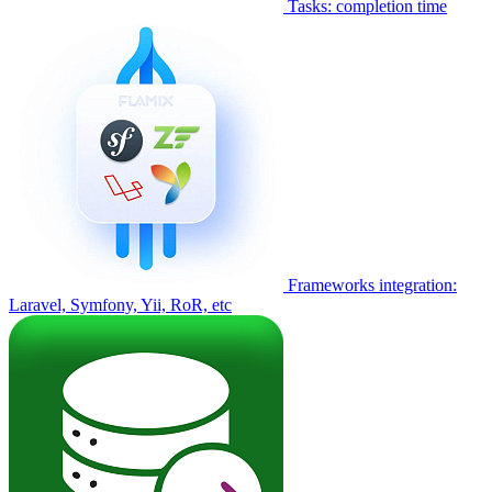
Tasks: completion time
Frameworks integration:
Laravel, Symfony, Yii, RoR, etc