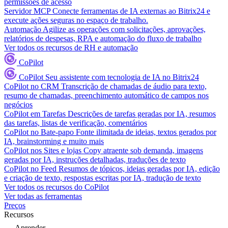
permissões de acesso
Servidor MCP
Conecte ferramentas de IA externas ao Bitrix24 e
execute ações seguras no espaço de trabalho.
Automação
Agilize as operações com solicitações, aprovações,
relatórios de despesas, RPA e automação do fluxo de trabalho
Ver todos os recursos de RH e automação
CoPilot
CoPilot
Seu assistente com tecnologia de IA no Bitrix24
CoPilot no CRM
Transcrição de chamadas de áudio para texto,
resumo de chamadas, preenchimento automático de campos nos
negócios
CoPilot em Tarefas
Descrições de tarefas geradas por IA, resumos
das tarefas, listas de verificação, comentários
CoPilot no Bate-papo
Fonte ilimitada de ideias, textos gerados por
IA, brainstorming e muito mais
CoPilot nos Sites e lojas
Copy atraente sob demanda, imagens
geradas por IA, instruções detalhadas, traduções de texto
CoPilot no Feed
Resumos de tópicos, ideias geradas por IA, edição
e criação de texto, respostas escritas por IA, tradução de texto
Ver todos os recursos do CoPilot
Ver todas as ferramentas
Preços
Recursos
Aprender