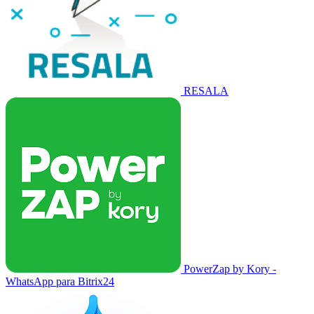
RESALA
PowerZap by Kory -
WhatsApp para Bitrix24