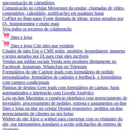
sincronização de calendários
Comunicação no celular
Messenger da equipe, chamadas de vídeo,
comentários, calendário, notificações em qualquer lugar
CoPilot no Bate-papo
Fonte ilimitada de ideias, textos gerados por
IA, brainstorming e muito mais
Veja todos os recursos de colaboração
Sites e lojas
Sites e lojas
Crie sites que vendem
Criador de sites
Use o CMS grátis, modelos, hospedagem, imagens
e textos gerados por IA para criar sites incríveis
Vendas nas mídias sociais
Venda seus produtos diretamente no
Facebook, Instagram, WhatsApp ou Telegram
Formulários do site
Capture leads com formulários de pedido
personalizados, formulários de cadastro e feedback, e formulários
com campos condicionais
Páginas de destino
Gere leads com formulários de captura, funis
automatizados e integração com Google Analytics
Loja on-line
Maximize o comércio eletrônico com gerenciamento de
inventário, processamento de pedidos, entrega e pagamentos on-line
Sites e lojas on-line no celular
Design responsivo, pedidos on-line,
gerenciamento de clientes no seu bolso
Widget do site
Ative o widget para conversar com os visitantes do
site, use mensageiros populares e aceite solicitações de retorno de
chamada