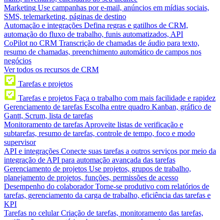
Marketing
Use campanhas por e-mail, anúncios em mídias sociais,
SMS, telemarketing, páginas de destino
Automação e integrações
Defina regras e gatilhos de CRM,
automação do fluxo de trabalho, funis automatizados, API
CoPilot no CRM
Transcrição de chamadas de áudio para texto,
resumo de chamadas, preenchimento automático de campos nos
negócios
Ver todos os recursos de CRM
Tarefas e projetos
Tarefas e projetos
Faça o trabalho com mais facilidade e rapidez
Gerenciamento de tarefas
Escolha entre quadro Kanban, gráfico de
Gantt, Scrum, lista de tarefas
Monitoramento de tarefas
Aproveite listas de verificação e
subtarefas, resumo de tarefas, controle de tempo, foco e modo
supervisor
API e integrações
Conecte suas tarefas a outros serviços por meio da
integração de API para automação avançada das tarefas
Gerenciamento de projetos
Use projetos, grupos de trabalho,
planejamento de projetos, funções, permissões de acesso
Desempenho do colaborador
Torne-se produtivo com relatórios de
tarefas, gerenciamento da carga de trabalho, eficiência das tarefas e
KPI
Tarefas no celular
Criação de tarefas, monitoramento das tarefas,