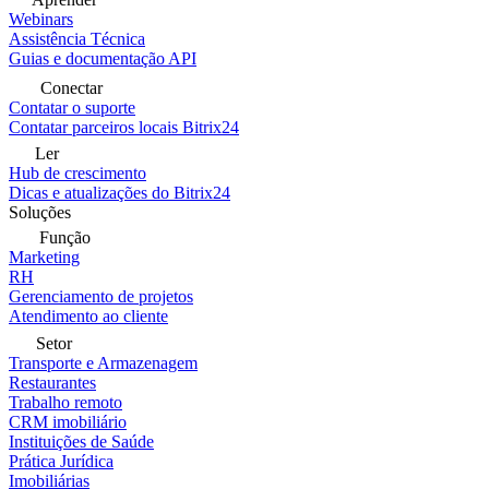
Webinars
Assistência Técnica
Guias e documentação API
Conectar
Contatar o suporte
Contatar parceiros locais Bitrix24
Ler
Hub de crescimento
Dicas e atualizações do Bitrix24
Soluções
Função
Marketing
RH
Gerenciamento de projetos
Atendimento ao cliente
Setor
Transporte e Armazenagem
Restaurantes
Trabalho remoto
CRM imobiliário
Instituições de Saúde
Prática Jurídica
Imobiliárias