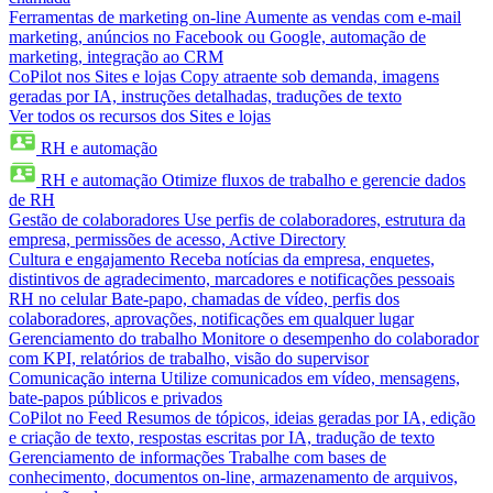
Ferramentas de marketing on-line
Aumente as vendas com e-mail
marketing, anúncios no Facebook ou Google, automação de
marketing, integração ao CRM
CoPilot nos Sites e lojas
Copy atraente sob demanda, imagens
geradas por IA, instruções detalhadas, traduções de texto
Ver todos os recursos dos Sites e lojas
RH e automação
RH e automação
Otimize fluxos de trabalho e gerencie dados
de RH
Gestão de colaboradores
Use perfis de colaboradores, estrutura da
empresa, permissões de acesso, Active Directory
Cultura e engajamento
Receba notícias da empresa, enquetes,
distintivos de agradecimento, marcadores e notificações pessoais
RH no celular
Bate-papo, chamadas de vídeo, perfis dos
colaboradores, aprovações, notificações em qualquer lugar
Gerenciamento do trabalho
Monitore o desempenho do colaborador
com KPI, relatórios de trabalho, visão do supervisor
Comunicação interna
Utilize comunicados em vídeo, mensagens,
bate-papos públicos e privados
CoPilot no Feed
Resumos de tópicos, ideias geradas por IA, edição
e criação de texto, respostas escritas por IA, tradução de texto
Gerenciamento de informações
Trabalhe com bases de
conhecimento, documentos on-line, armazenamento de arquivos,