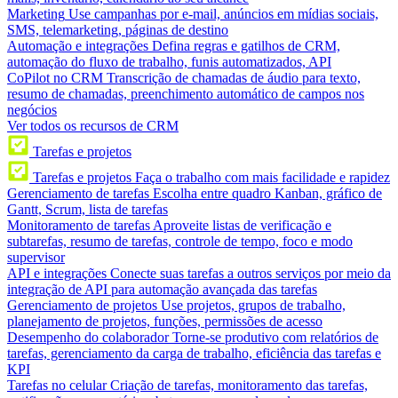
Marketing
Use campanhas por e-mail, anúncios em mídias sociais,
SMS, telemarketing, páginas de destino
Automação e integrações
Defina regras e gatilhos de CRM,
automação do fluxo de trabalho, funis automatizados, API
CoPilot no CRM
Transcrição de chamadas de áudio para texto,
resumo de chamadas, preenchimento automático de campos nos
negócios
Ver todos os recursos de CRM
Tarefas e projetos
Tarefas e projetos
Faça o trabalho com mais facilidade e rapidez
Gerenciamento de tarefas
Escolha entre quadro Kanban, gráfico de
Gantt, Scrum, lista de tarefas
Monitoramento de tarefas
Aproveite listas de verificação e
subtarefas, resumo de tarefas, controle de tempo, foco e modo
supervisor
API e integrações
Conecte suas tarefas a outros serviços por meio da
integração de API para automação avançada das tarefas
Gerenciamento de projetos
Use projetos, grupos de trabalho,
planejamento de projetos, funções, permissões de acesso
Desempenho do colaborador
Torne-se produtivo com relatórios de
tarefas, gerenciamento da carga de trabalho, eficiência das tarefas e
KPI
Tarefas no celular
Criação de tarefas, monitoramento das tarefas,