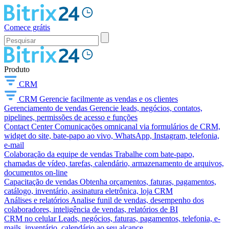
Comece grátis
Produto
CRM
CRM
Gerencie facilmente as vendas e os clientes
Gerenciamento de vendas
Gerencie leads, negócios, contatos,
pipelines, permissões de acesso e funções
Contact Center
Comunicações omnicanal via formulários de CRM,
widget do site, bate-papo ao vivo, WhatsApp, Instagram, telefonia,
e-mail
Colaboração da equipe de vendas
Trabalhe com bate-papo,
chamadas de vídeo, tarefas, calendário, armazenamento de arquivos,
documentos on-line
Capacitação de vendas
Obtenha orçamentos, faturas, pagamentos,
catálogo, inventário, assinatura eletrônica, loja CRM
Análises e relatórios
Analise funil de vendas, desempenho dos
colaboradores, inteligência de vendas, relatórios de BI
CRM no celular
Leads, negócios, faturas, pagamentos, telefonia, e-
mails, inventário, calendário ao seu alcance