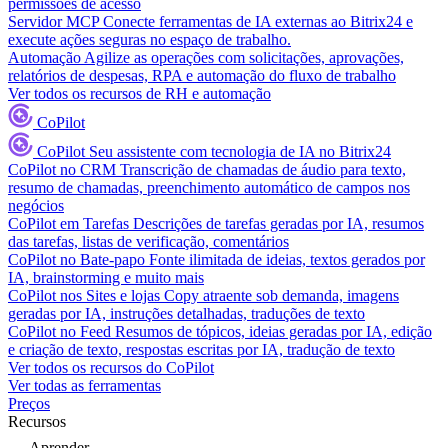
permissões de acesso
Servidor MCP
Conecte ferramentas de IA externas ao Bitrix24 e
execute ações seguras no espaço de trabalho.
Automação
Agilize as operações com solicitações, aprovações,
relatórios de despesas, RPA e automação do fluxo de trabalho
Ver todos os recursos de RH e automação
CoPilot
CoPilot
Seu assistente com tecnologia de IA no Bitrix24
CoPilot no CRM
Transcrição de chamadas de áudio para texto,
resumo de chamadas, preenchimento automático de campos nos
negócios
CoPilot em Tarefas
Descrições de tarefas geradas por IA, resumos
das tarefas, listas de verificação, comentários
CoPilot no Bate-papo
Fonte ilimitada de ideias, textos gerados por
IA, brainstorming e muito mais
CoPilot nos Sites e lojas
Copy atraente sob demanda, imagens
geradas por IA, instruções detalhadas, traduções de texto
CoPilot no Feed
Resumos de tópicos, ideias geradas por IA, edição
e criação de texto, respostas escritas por IA, tradução de texto
Ver todos os recursos do CoPilot
Ver todas as ferramentas
Preços
Recursos
Aprender