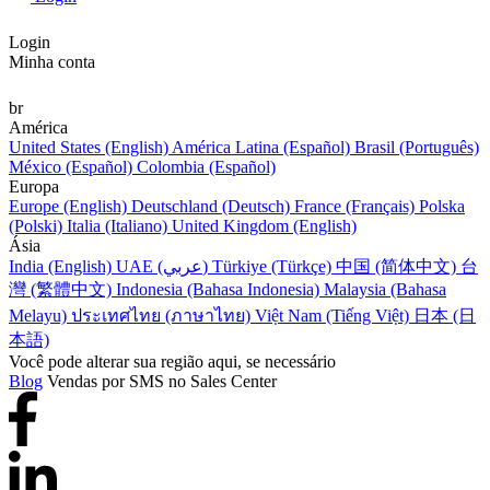
Login
Minha conta
br
América
United States (English)
América Latina (Español)
Brasil (Português)
México (Español)
Colombia (Español)
Europa
Europe (English)
Deutschland (Deutsch)
France (Français)
Polska
(Polski)
Italia (Italiano)
United Kingdom (English)
Ásia
India (English)
UAE (عربي)
Türkiye (Türkçe)
中国 (简体中文)
台
灣 (繁體中文)
Indonesia (Bahasa Indonesia)
Malaysia (Bahasa
Melayu)
ประเทศไทย (ภาษาไทย)
Việt Nam (Tiếng Việt)
日本 (日
本語)
Você pode alterar sua região aqui, se necessário
Blog
Vendas por SMS no Sales Center