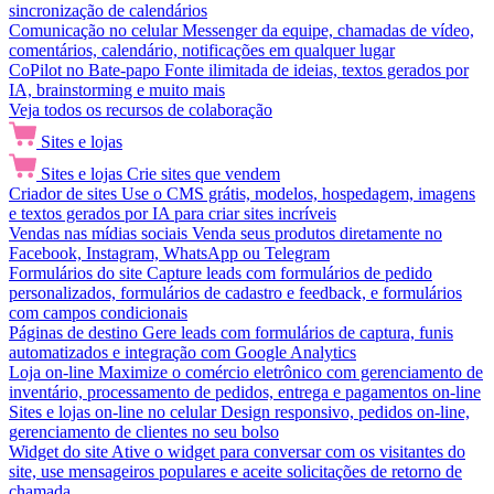
sincronização de calendários
Comunicação no celular
Messenger da equipe, chamadas de vídeo,
comentários, calendário, notificações em qualquer lugar
CoPilot no Bate-papo
Fonte ilimitada de ideias, textos gerados por
IA, brainstorming e muito mais
Veja todos os recursos de colaboração
Sites e lojas
Sites e lojas
Crie sites que vendem
Criador de sites
Use o CMS grátis, modelos, hospedagem, imagens
e textos gerados por IA para criar sites incríveis
Vendas nas mídias sociais
Venda seus produtos diretamente no
Facebook, Instagram, WhatsApp ou Telegram
Formulários do site
Capture leads com formulários de pedido
personalizados, formulários de cadastro e feedback, e formulários
com campos condicionais
Páginas de destino
Gere leads com formulários de captura, funis
automatizados e integração com Google Analytics
Loja on-line
Maximize o comércio eletrônico com gerenciamento de
inventário, processamento de pedidos, entrega e pagamentos on-line
Sites e lojas on-line no celular
Design responsivo, pedidos on-line,
gerenciamento de clientes no seu bolso
Widget do site
Ative o widget para conversar com os visitantes do
site, use mensageiros populares e aceite solicitações de retorno de
chamada