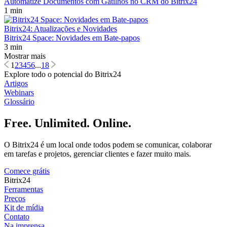
Automatize Documentos com Gatilhos no CRM do Bitrix24
1 min
Bitrix24: Atualizações e Novidades
Bitrix24 Space: Novidades em Bate-papos
3 min
Mostrar mais
1
2
3
4
5
6
...
18
Explore todo o potencial do Bitrix24
Artigos
Webinars
Glossário
Free. Unlimited. Online.
O Bitrix24 é um local onde todos podem se comunicar, colaborar
em tarefas e projetos, gerenciar clientes e fazer muito mais.
Comece grátis
Bitrix24
Ferramentas
Preços
Kit de mídia
Contato
Na imprensa