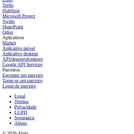
Trello
HubSpot
Microsoft Project
Twilio
SharePoint
Odoo
Aplicativos
Market
Aplicativo móvel
Aplicativo desktop
API/desenvolvedores
Google API Services
Parceiros
Encontre um parceiro
Torne-se um parceiro
Login de parceiro
Legal
Termos
Privacidade
LGPD
Segurança
Abuso
© 2026 Alaio