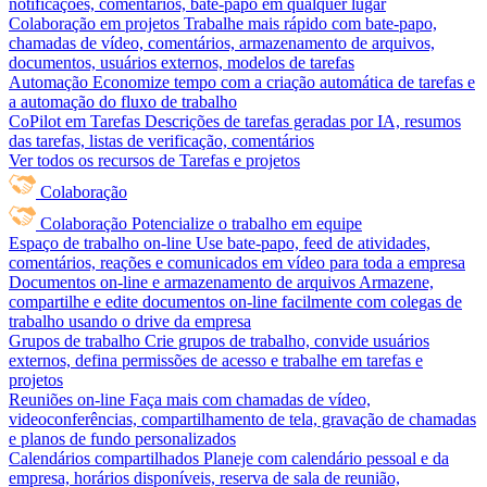
notificações, comentários, bate-papo em qualquer lugar
Colaboração em projetos
Trabalhe mais rápido com bate-papo,
chamadas de vídeo, comentários, armazenamento de arquivos,
documentos, usuários externos, modelos de tarefas
Automação
Economize tempo com a criação automática de tarefas e
a automação do fluxo de trabalho
CoPilot em Tarefas
Descrições de tarefas geradas por IA, resumos
das tarefas, listas de verificação, comentários
Ver todos os recursos de Tarefas e projetos
Colaboração
Colaboração
Potencialize o trabalho em equipe
Espaço de trabalho on-line
Use bate-papo, feed de atividades,
comentários, reações e comunicados em vídeo para toda a empresa
Documentos on-line e armazenamento de arquivos
Armazene,
compartilhe e edite documentos on-line facilmente com colegas de
trabalho usando o drive da empresa
Grupos de trabalho
Crie grupos de trabalho, convide usuários
externos, defina permissões de acesso e trabalhe em tarefas e
projetos
Reuniões on-line
Faça mais com chamadas de vídeo,
videoconferências, compartilhamento de tela, gravação de chamadas
e planos de fundo personalizados
Calendários compartilhados
Planeje com calendário pessoal e da
empresa, horários disponíveis, reserva de sala de reunião,