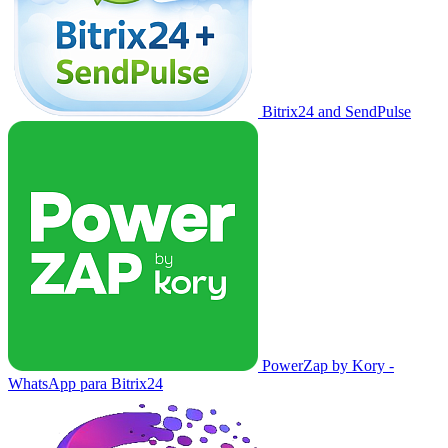
Bitrix24 and SendPulse
PowerZap by Kory -
WhatsApp para Bitrix24