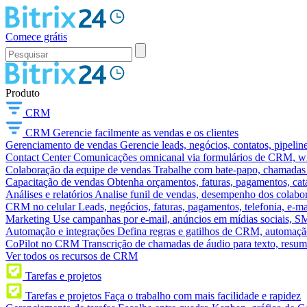
Comece grátis
Produto
CRM
CRM
Gerencie facilmente as vendas e os clientes
Gerenciamento de vendas
Gerencie leads, negócios, contatos, pipelin
Contact Center
Comunicações omnicanal via formulários de CRM, widg
Colaboração da equipe de vendas
Trabalhe com bate-papo, chamadas d
Capacitação de vendas
Obtenha orçamentos, faturas, pagamentos, catá
Análises e relatórios
Analise funil de vendas, desempenho dos colabora
CRM no celular
Leads, negócios, faturas, pagamentos, telefonia, e-ma
Marketing
Use campanhas por e-mail, anúncios em mídias sociais, SM
Automação e integrações
Defina regras e gatilhos de CRM, automação
CoPilot no CRM
Transcrição de chamadas de áudio para texto, res
Ver todos os recursos de CRM
Tarefas e projetos
Tarefas e projetos
Faça o trabalho com mais facilidade e rapidez