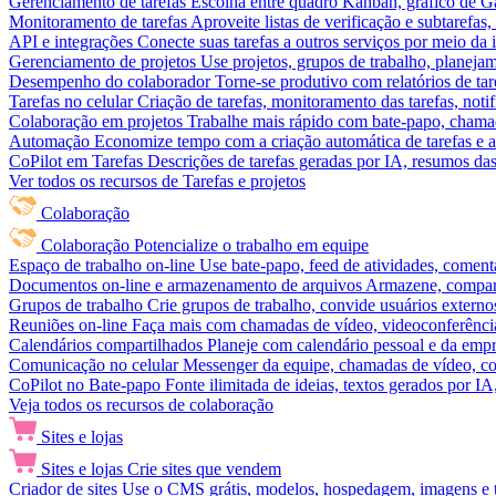
Gerenciamento de tarefas
Escolha entre quadro Kanban, gráfico de Gan
Monitoramento de tarefas
Aproveite listas de verificação e subtarefas
API e integrações
Conecte suas tarefas a outros serviços por meio da
Gerenciamento de projetos
Use projetos, grupos de trabalho, planeja
Desempenho do colaborador
Torne-se produtivo com relatórios de tar
Tarefas no celular
Criação de tarefas, monitoramento das tarefas, noti
Colaboração em projetos
Trabalhe mais rápido com bate-papo, chamad
Automação
Economize tempo com a criação automática de tarefas e a
CoPilot em Tarefas
Descrições de tarefas geradas por IA, resumos das 
Ver todos os recursos de Tarefas e projetos
Colaboração
Colaboração
Potencialize o trabalho em equipe
Espaço de trabalho on-line
Use bate-papo, feed de atividades, coment
Documentos on-line e armazenamento de arquivos
Armazene, compart
Grupos de trabalho
Crie grupos de trabalho, convide usuários externos
Reuniões on-line
Faça mais com chamadas de vídeo, videoconferência
Calendários compartilhados
Planeje com calendário pessoal e da empre
Comunicação no celular
Messenger da equipe, chamadas de vídeo, com
CoPilot no Bate-papo
Fonte ilimitada de ideias, textos gerados por I
Veja todos os recursos de colaboração
Sites e lojas
Sites e lojas
Crie sites que vendem
Criador de sites
Use o CMS grátis, modelos, hospedagem, imagens e tex