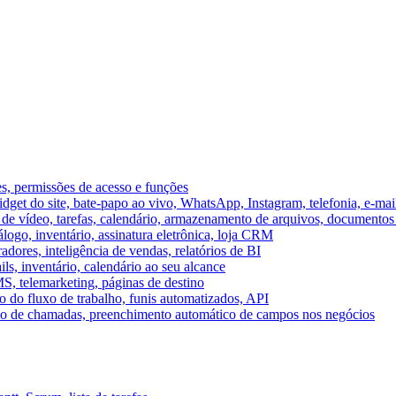
es, permissões de acesso e funções
et do site, bate-papo ao vivo, WhatsApp, Instagram, telefonia, e-mai
e vídeo, tarefas, calendário, armazenamento de arquivos, documentos 
logo, inventário, assinatura eletrônica, loja CRM
dores, inteligência de vendas, relatórios de BI
ils, inventário, calendário ao seu alcance
S, telemarketing, páginas de destino
 do fluxo de trabalho, funis automatizados, API
umo de chamadas, preenchimento automático de campos nos negócios