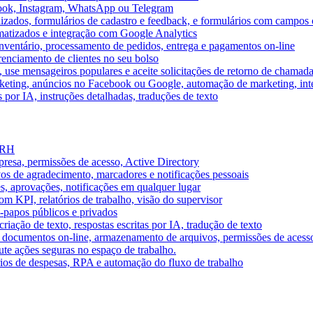
book, Instagram, WhatsApp ou Telegram
izados, formulários de cadastro e feedback, e formulários com campos 
omatizados e integração com Google Analytics
ventário, processamento de pedidos, entrega e pagamentos on-line
renciamento de clientes no seu bolso
e, use mensageiros populares e aceite solicitações de retorno de chamad
keting, anúncios no Facebook ou Google, automação de marketing, i
por IA, instruções detalhadas, traduções de texto
e RH
presa, permissões de acesso, Active Directory
vos de agradecimento, marcadores e notificações pessoais
s, aprovações, notificações em qualquer lugar
 KPI, relatórios de trabalho, visão do supervisor
-papos públicos e privados
riação de texto, respostas escritas por IA, tradução de texto
 documentos on-line, armazenamento de arquivos, permissões de acess
ute ações seguras no espaço de trabalho.
órios de despesas, RPA e automação do fluxo de trabalho