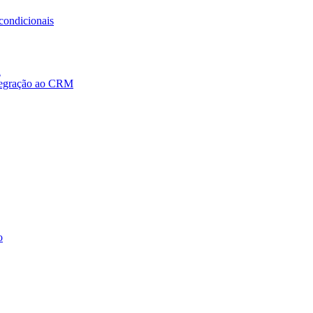
condicionais
a
ntegração ao CRM
o