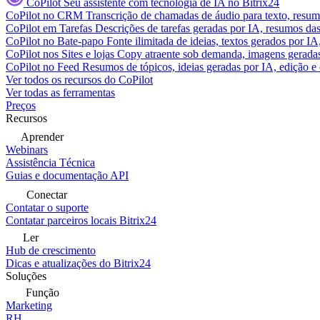
CoPilot
Seu assistente com tecnologia de IA no Bitrix24
CoPilot no CRM
Transcrição de chamadas de áudio para texto, res
CoPilot em Tarefas
Descrições de tarefas geradas por IA, resumos das 
CoPilot no Bate-papo
Fonte ilimitada de ideias, textos gerados por I
CoPilot nos Sites e lojas
Copy atraente sob demanda, imagens geradas 
CoPilot no Feed
Resumos de tópicos, ideias geradas por IA, edição e c
Ver todos os recursos do CoPilot
Ver todas as ferramentas
Preços
Recursos
Aprender
Webinars
Assistência Técnica
Guias e documentação API
Conectar
Contatar o suporte
Contatar parceiros locais Bitrix24
Ler
Hub de crescimento
Dicas e atualizações do Bitrix24
Soluções
Função
Marketing
RH