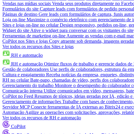
Vendas nas mídias sociais
Venda seus produtos diretamente no Face
Formulários do site
Capture leads com formulários de pedido personal
Páginas de destino
Gere leads com formulários de captura, funis aut
Loja on-line
Maximize o comércio eletrônico com gerenciamento de in
Sites e lojas on-line no celular
Design responsivo, pedidos on-line, ge
Widget do site
Ative o widget para conversar com os visitantes do sit
Ferramentas de marketing on-line
Aumente as vendas com e-mail mar
CoPilot nos Sites e lojas
Copy atraente sob demanda, imagens geradas 
Ver todos os recursos dos Sites e lojas
RH e automação
RH e automação
Otimize fluxos de trabalho e gerencie dados d
Gestão de colaboradores
Use perfis de colaboradores, estrutura da em
Cultura e engajamento
Receba notícias da empresa, enquetes, distinti
RH no celular
Bate-papo, chamadas de vídeo, perfis dos colaboradore
Gerenciamento do trabalho
Monitore o desempenho do colaborador com
Comunicação interna
Utilize comunicados em vídeo, mensagens, bate
CoPilot no Feed
Resumos de tópicos, ideias geradas por IA, edição e c
Gerenciamento de informações
Trabalhe com bases de conhecimento,
Servidor MCP
Conecte ferramentas de IA externas ao Bitrix24 e exec
Automação
Agilize as operações com solicitações, aprovações, relat
Ver todos os recursos de RH e automação
CoPilot