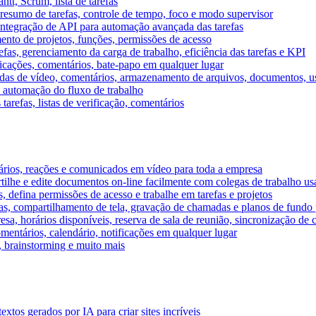
tt, Scrum, lista de tarefas
, resumo de tarefas, controle de tempo, foco e modo supervisor
 integração de API para automação avançada das tarefas
mento de projetos, funções, permissões de acesso
efas, gerenciamento da carga de trabalho, eficiência das tarefas e KPI
ficações, comentários, bate-papo em qualquer lugar
as de vídeo, comentários, armazenamento de arquivos, documentos, usu
 automação do fluxo de trabalho
tarefas, listas de verificação, comentários
ários, reações e comunicados em vídeo para toda a empresa
ilhe e edite documentos on-line facilmente com colegas de trabalho us
, defina permissões de acesso e trabalhe em tarefas e projetos
s, compartilhamento de tela, gravação de chamadas e planos de fundo 
sa, horários disponíveis, reserva de sala de reunião, sincronização de 
entários, calendário, notificações em qualquer lugar
A, brainstorming e muito mais
tos gerados por IA para criar sites incríveis