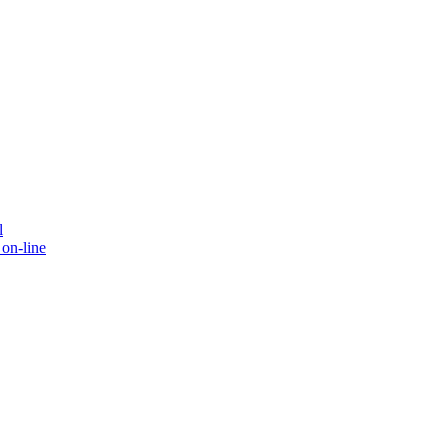
l
on-line