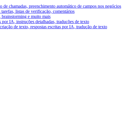
umo de chamadas, preenchimento automático de campos nos negócios
tarefas, listas de verificação, comentários
A, brainstorming e muito mais
por IA, instruções detalhadas, traduções de texto
riação de texto, respostas escritas por IA, tradução de texto