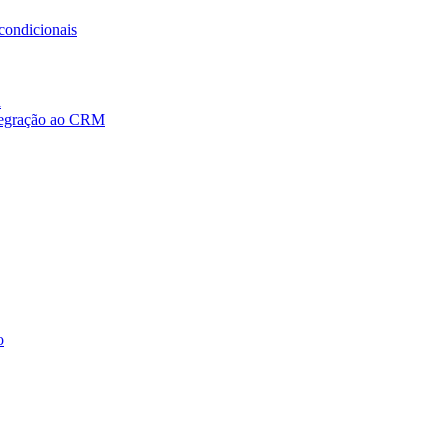
condicionais
a
ntegração ao CRM
o