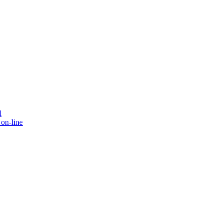
l
on-line