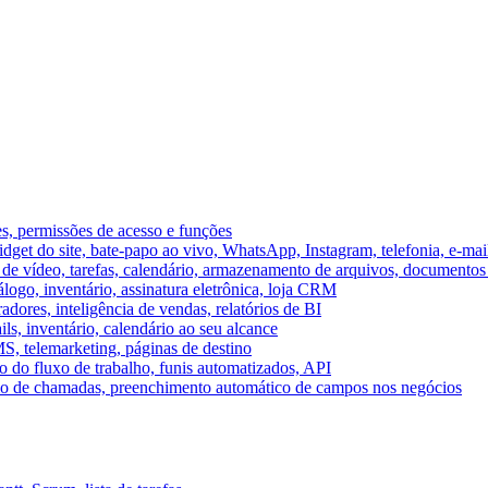
es, permissões de acesso e funções
et do site, bate-papo ao vivo, WhatsApp, Instagram, telefonia, e-mai
e vídeo, tarefas, calendário, armazenamento de arquivos, documentos 
logo, inventário, assinatura eletrônica, loja CRM
dores, inteligência de vendas, relatórios de BI
ils, inventário, calendário ao seu alcance
S, telemarketing, páginas de destino
 do fluxo de trabalho, funis automatizados, API
umo de chamadas, preenchimento automático de campos nos negócios