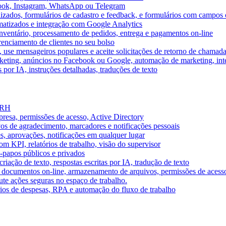
book, Instagram, WhatsApp ou Telegram
izados, formulários de cadastro e feedback, e formulários com campos 
omatizados e integração com Google Analytics
ventário, processamento de pedidos, entrega e pagamentos on-line
renciamento de clientes no seu bolso
e, use mensageiros populares e aceite solicitações de retorno de chamad
keting, anúncios no Facebook ou Google, automação de marketing, i
por IA, instruções detalhadas, traduções de texto
e RH
presa, permissões de acesso, Active Directory
vos de agradecimento, marcadores e notificações pessoais
s, aprovações, notificações em qualquer lugar
 KPI, relatórios de trabalho, visão do supervisor
-papos públicos e privados
riação de texto, respostas escritas por IA, tradução de texto
 documentos on-line, armazenamento de arquivos, permissões de acess
ute ações seguras no espaço de trabalho.
órios de despesas, RPA e automação do fluxo de trabalho