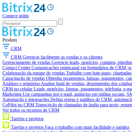
Comece grátis
Produto
CRM
CRM
Gerencie facilmente as vendas e os clientes
Gerenciamento de vendas
Gerencie leads, negócios, contatos, pipelin
Contact Center
Comunicações omnicanal via formulários de CRM, widg
Colaboração da equipe de vendas
Trabalhe com bate-papo, chamadas d
Capacitação de vendas
Obtenha orçamentos, faturas, pagamentos, catá
Análises e relatórios
Analise funil de vendas, desempenho dos colabora
CRM no celular
Leads, negócios, faturas, pagamentos, telefonia, e-ma
Marketing
Use campanhas por e-mail, anúncios em mídias sociais, SM
Automação e integrações
Defina regras e gatilhos de CRM, automação
CoPilot no CRM
Transcrição de chamadas de áudio para texto, res
Ver todos os recursos de CRM
Tarefas e projetos
Tarefas e projetos
Faça o trabalho com mais facilidade e rapidez