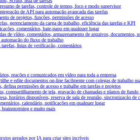
tt, Scrum, lista de tarefas
, resumo de tarefas, controle de tempo, foco e modo supervisor
 integração de API para automação avançada das tarefas
mento de projetos, funções, permissões de acesso
efas, gerenciamento da carga de trabalho, eficiência das tarefas e KPI
ficações, comentários, bate-papo em qualquer lugar
as de vídeo, comentários, armazenamento de arquivos, documentos, usu
 automação do fluxo de trabalho
tarefas, listas de verificação, comentários
ários, reações e comunicados em vídeo para toda a empresa
ilhe e edite documentos on-line facilmente com colegas de trabalho us
, defina permissões de acesso e trabalhe em tarefas e projetos
s, compartilhamento de tela, gravação de chamadas e planos de fundo 
sa, horários disponíveis, reserva de sala de reunião, sincronização de 
entários, calendário, notificações em qualquer lugar
A, brainstorming e muito mais
tos gerados por IA para criar sites incríveis