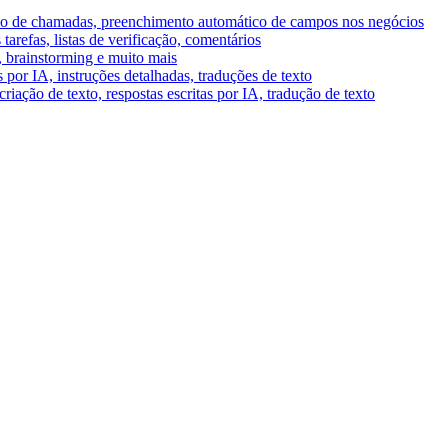
umo de chamadas, preenchimento automático de campos nos negócios
tarefas, listas de verificação, comentários
A, brainstorming e muito mais
por IA, instruções detalhadas, traduções de texto
riação de texto, respostas escritas por IA, tradução de texto