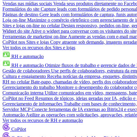
Vendas nas mídias sociais
Venda seus produtos diretamente no Face
Formulários do site
Capture leads com formulários de pedido personal
Páginas de destino
Gere leads com formulários de captura, funis aut
Loja on-line
Maximize o comércio eletrônico com gerenciamento de in
Sites e lojas on-line no celular
Design responsivo, pedidos on-line, ge
Widget do site
Ative o widget para conversar com os visitantes do sit
Ferramentas de marketing on-line
Aumente as vendas com e-mail mar
CoPilot nos Sites e lojas
Copy atraente sob demanda, imagens geradas 
Ver todos os recursos dos Sites e lojas
RH e automação
RH e automação
Otimize fluxos de trabalho e gerencie dados d
Gestão de colaboradores
Use perfis de colaboradores, estrutura da em
Cultura e engajamento
Receba notícias da empresa, enquetes, distinti
RH no celular
Bate-papo, chamadas de vídeo, perfis dos colaboradore
Gerenciamento do trabalho
Monitore o desempenho do colaborador com
Comunicação interna
Utilize comunicados em vídeo, mensagens, bate
CoPilot no Feed
Resumos de tópicos, ideias geradas por IA, edição e c
Gerenciamento de informações
Trabalhe com bases de conhecimento,
Servidor MCP
Conecte ferramentas de IA externas ao Bitrix24 e exec
Automação
Agilize as operações com solicitações, aprovações, relat
Ver todos os recursos de RH e automação
CoPilot