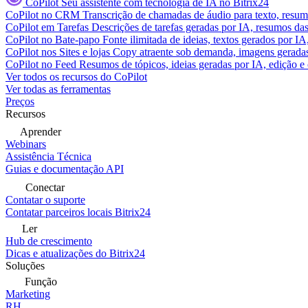
CoPilot
Seu assistente com tecnologia de IA no Bitrix24
CoPilot no CRM
Transcrição de chamadas de áudio para texto, res
CoPilot em Tarefas
Descrições de tarefas geradas por IA, resumos das 
CoPilot no Bate-papo
Fonte ilimitada de ideias, textos gerados por I
CoPilot nos Sites e lojas
Copy atraente sob demanda, imagens geradas 
CoPilot no Feed
Resumos de tópicos, ideias geradas por IA, edição e c
Ver todos os recursos do CoPilot
Ver todas as ferramentas
Preços
Recursos
Aprender
Webinars
Assistência Técnica
Guias e documentação API
Conectar
Contatar o suporte
Contatar parceiros locais Bitrix24
Ler
Hub de crescimento
Dicas e atualizações do Bitrix24
Soluções
Função
Marketing
RH