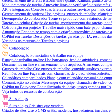
Gerenciamento de tarefas
Escolha entre quadro Kanban, gráfico de Gan
Monitoramento de tarefas
Aproveite listas de verificação e subtarefas
API e integrações
Conecte suas tarefas a outros serviços por meio da
Gerenciamento de projetos
Use projetos, grupos de trabalho, planeja
Desempenho do colaborador
Torne-se produtivo com relatórios de tar
Tarefas no celular
Criação de tarefas, monitoramento das tarefas, noti
Colaboração em projetos
Trabalhe mais rápido com bate-papo, chamad
Automação
Economize tempo com a criação automática de tarefas e a
CoPilot em Tarefas
Descrições de tarefas geradas por IA, resumos das 
Ver todos os recursos de Tarefas e projetos
Colaboração
Colaboração
Potencialize o trabalho em equipe
Espaço de trabalho on-line
Use bate-papo, feed de atividades, coment
Documentos on-line e armazenamento de arquivos
Armazene, compart
Grupos de trabalho
Crie grupos de trabalho, convide usuários externos
Reuniões on-line
Faça mais com chamadas de vídeo, videoconferência
Calendários compartilhados
Planeje com calendário pessoal e da empre
Comunicação no celular
Messenger da equipe, chamadas de vídeo, com
CoPilot no Bate-papo
Fonte ilimitada de ideias, textos gerados por I
Veja todos os recursos de colaboração
Sites e lojas
Sites e lojas
Crie sites que vendem
Criador de sites
Use o CMS grátis, modelos, hospedagem, imagens e tex