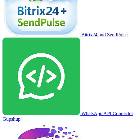
Bitrix24 and SendPulse
WhatsApp API Connector
Gupshup