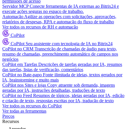
permissões de acesso
Servidor MCP
Conecte ferramentas de IA externas ao Bitrix24 e
execute ações seguras no espaço de trabalho.
Automação
Agilize as operações com solicitações, aprovações,
relatórios de despesas, RPA e automação do fluxo de trabalho
Ver todos os recursos de RH e automação
CoPilot
CoPilot
Seu assistente com tecnologia de IA no Bitrix24
CoPilot no CRM
Transcrição de chamadas de áudio para texto,
resumo de chamadas, preenchimento automático de campos nos
negócios
CoPilot em Tarefas
Descrições de tarefas geradas por IA, resumos
das tarefas, listas de verificação, comentários
CoPilot no Bate-papo
Fonte ilimitada de ideias, textos gerados por
IA, brainstorming e muito mais
CoPilot nos Sites e lojas
Copy atraente sob demanda, imagens
geradas por IA, instruções detalhadas, traduções de texto
CoPilot no Feed
Resumos de tópicos, ideias geradas por IA, edição
e criação de texto, respostas escritas por IA, tradução de texto
Ver todos os recursos do CoPilot
Ver todas as ferramentas
Preços
Recursos
Aprender