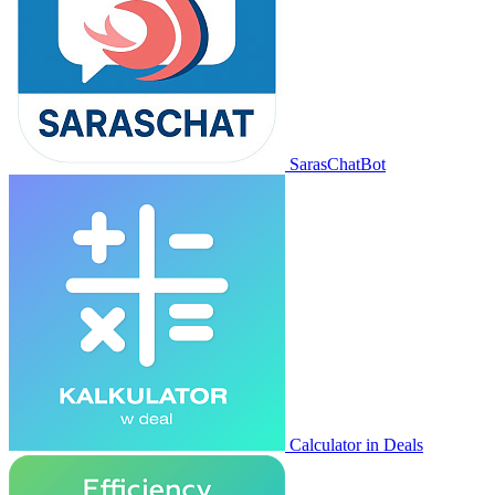
SarasChatBot
Calculator in Deals