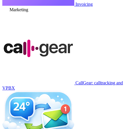
Invoicing
Marketing
CallGear: calltracking and
VPBX