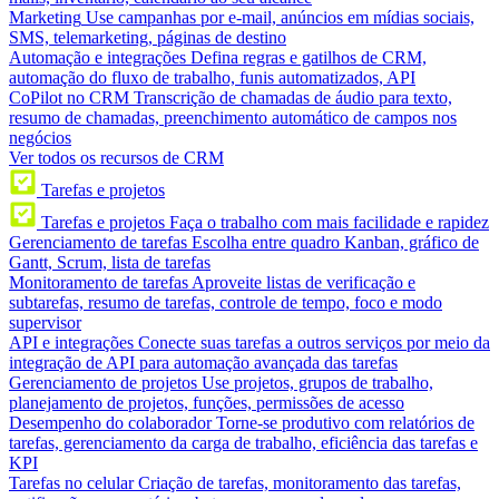
Marketing
Use campanhas por e-mail, anúncios em mídias sociais,
SMS, telemarketing, páginas de destino
Automação e integrações
Defina regras e gatilhos de CRM,
automação do fluxo de trabalho, funis automatizados, API
CoPilot no CRM
Transcrição de chamadas de áudio para texto,
resumo de chamadas, preenchimento automático de campos nos
negócios
Ver todos os recursos de CRM
Tarefas e projetos
Tarefas e projetos
Faça o trabalho com mais facilidade e rapidez
Gerenciamento de tarefas
Escolha entre quadro Kanban, gráfico de
Gantt, Scrum, lista de tarefas
Monitoramento de tarefas
Aproveite listas de verificação e
subtarefas, resumo de tarefas, controle de tempo, foco e modo
supervisor
API e integrações
Conecte suas tarefas a outros serviços por meio da
integração de API para automação avançada das tarefas
Gerenciamento de projetos
Use projetos, grupos de trabalho,
planejamento de projetos, funções, permissões de acesso
Desempenho do colaborador
Torne-se produtivo com relatórios de
tarefas, gerenciamento da carga de trabalho, eficiência das tarefas e
KPI
Tarefas no celular
Criação de tarefas, monitoramento das tarefas,