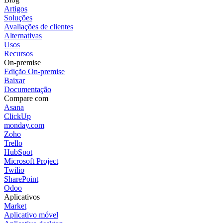
Artigos
Soluções
Avaliações de clientes
Alternativas
Usos
Recursos
On-premise
Edição On-premise
Baixar
Documentação
Compare com
Asana
ClickUp
monday.com
Zoho
Trello
HubSpot
Microsoft Project
Twilio
SharePoint
Odoo
Aplicativos
Market
Aplicativo móvel