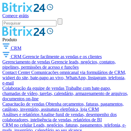
Comece grátis
Produto
CRM
CRM
Gerencie facilmente as vendas e os clientes
Gerenciamento de vendas
Gerencie leads, negócios, contatos,
pipelines, permissões de acesso e funções
Contact Center
Comunicações omnicanal via formulários de CRM,
widget do site, bate-papo ao vivo, WhatsApp, Instagram, telefonia,
e-mail
Colaboração da equipe de vendas
Trabalhe com bate-papo,
chamadas de vídeo, tarefas, calendário, armazenamento de arquivos,
documentos on-line
Capacitação de vendas
Obtenha orçamentos, faturas, pagamentos,
catálogo, inventário, assinatura eletrônica, loja CRM
Análises e relatórios
Analise funil de vendas, desempenho dos
colaboradores, inteligência de vendas, relatórios de BI
CRM no celular
Leads, negócios, faturas, pagamentos, telefonia, e-
mails, inventário, calendário ao seu alcance