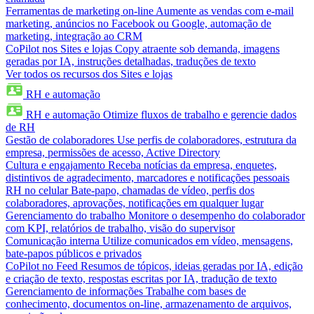
Ferramentas de marketing on-line
Aumente as vendas com e-mail
marketing, anúncios no Facebook ou Google, automação de
marketing, integração ao CRM
CoPilot nos Sites e lojas
Copy atraente sob demanda, imagens
geradas por IA, instruções detalhadas, traduções de texto
Ver todos os recursos dos Sites e lojas
RH e automação
RH e automação
Otimize fluxos de trabalho e gerencie dados
de RH
Gestão de colaboradores
Use perfis de colaboradores, estrutura da
empresa, permissões de acesso, Active Directory
Cultura e engajamento
Receba notícias da empresa, enquetes,
distintivos de agradecimento, marcadores e notificações pessoais
RH no celular
Bate-papo, chamadas de vídeo, perfis dos
colaboradores, aprovações, notificações em qualquer lugar
Gerenciamento do trabalho
Monitore o desempenho do colaborador
com KPI, relatórios de trabalho, visão do supervisor
Comunicação interna
Utilize comunicados em vídeo, mensagens,
bate-papos públicos e privados
CoPilot no Feed
Resumos de tópicos, ideias geradas por IA, edição
e criação de texto, respostas escritas por IA, tradução de texto
Gerenciamento de informações
Trabalhe com bases de
conhecimento, documentos on-line, armazenamento de arquivos,