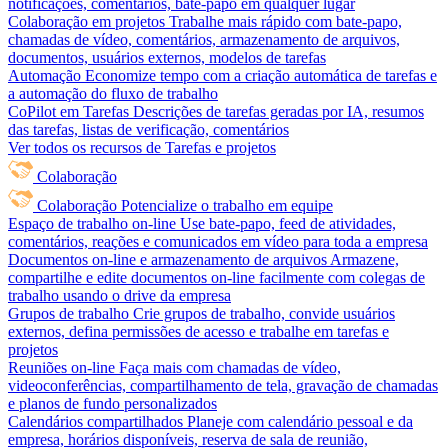
notificações, comentários, bate-papo em qualquer lugar
Colaboração em projetos
Trabalhe mais rápido com bate-papo,
chamadas de vídeo, comentários, armazenamento de arquivos,
documentos, usuários externos, modelos de tarefas
Automação
Economize tempo com a criação automática de tarefas e
a automação do fluxo de trabalho
CoPilot em Tarefas
Descrições de tarefas geradas por IA, resumos
das tarefas, listas de verificação, comentários
Ver todos os recursos de Tarefas e projetos
Colaboração
Colaboração
Potencialize o trabalho em equipe
Espaço de trabalho on-line
Use bate-papo, feed de atividades,
comentários, reações e comunicados em vídeo para toda a empresa
Documentos on-line e armazenamento de arquivos
Armazene,
compartilhe e edite documentos on-line facilmente com colegas de
trabalho usando o drive da empresa
Grupos de trabalho
Crie grupos de trabalho, convide usuários
externos, defina permissões de acesso e trabalhe em tarefas e
projetos
Reuniões on-line
Faça mais com chamadas de vídeo,
videoconferências, compartilhamento de tela, gravação de chamadas
e planos de fundo personalizados
Calendários compartilhados
Planeje com calendário pessoal e da
empresa, horários disponíveis, reserva de sala de reunião,