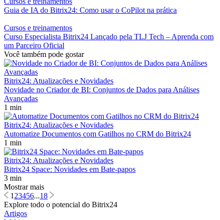
Cursos e treinamentos
Guia de IA do Bitrix24: Como usar o CoPilot na prática
Cursos e treinamentos
Curso Especialista Bitrix24 Lançado pela TLJ Tech – Aprenda com
um Parceiro Oficial
Você também pode gostar
Bitrix24: Atualizações e Novidades
Novidade no Criador de BI: Conjuntos de Dados para Análises
Avançadas
1 min
Bitrix24: Atualizações e Novidades
Automatize Documentos com Gatilhos no CRM do Bitrix24
1 min
Bitrix24: Atualizações e Novidades
Bitrix24 Space: Novidades em Bate-papos
3 min
Mostrar mais
1
2
3
4
5
6
...
18
Explore todo o potencial do Bitrix24
Artigos