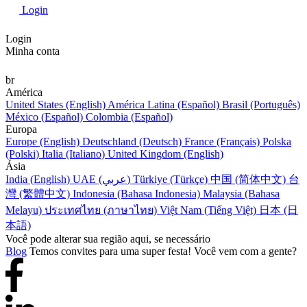
Login
Login
Minha conta
br
América
United States (English)
América Latina (Español)
Brasil (Português)
México (Español)
Colombia (Español)
Europa
Europe (English)
Deutschland (Deutsch)
France (Français)
Polska
(Polski)
Italia (Italiano)
United Kingdom (English)
Ásia
India (English)
UAE (عربي)
Türkiye (Türkçe)
中国 (简体中文)
台
灣 (繁體中文)
Indonesia (Bahasa Indonesia)
Malaysia (Bahasa
Melayu)
ประเทศไทย (ภาษาไทย)
Việt Nam (Tiếng Việt)
日本 (日
本語)
Você pode alterar sua região aqui, se necessário
Blog
Temos convites para uma super festa! Você vem com a gente?