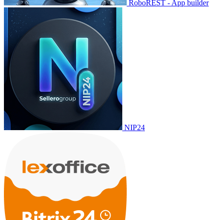
RoboREST - App builder
NIP24