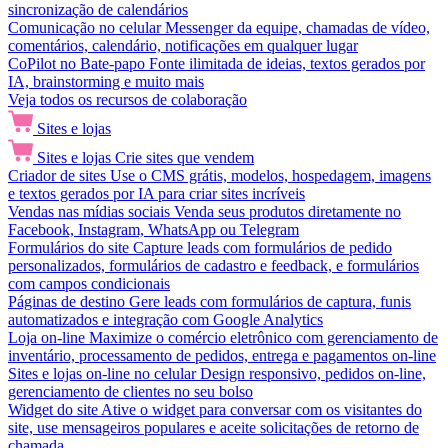
sincronização de calendários
Comunicação no celular
Messenger da equipe, chamadas de vídeo,
comentários, calendário, notificações em qualquer lugar
CoPilot no Bate-papo
Fonte ilimitada de ideias, textos gerados por
IA, brainstorming e muito mais
Veja todos os recursos de colaboração
Sites e lojas
Sites e lojas
Crie sites que vendem
Criador de sites
Use o CMS grátis, modelos, hospedagem, imagens
e textos gerados por IA para criar sites incríveis
Vendas nas mídias sociais
Venda seus produtos diretamente no
Facebook, Instagram, WhatsApp ou Telegram
Formulários do site
Capture leads com formulários de pedido
personalizados, formulários de cadastro e feedback, e formulários
com campos condicionais
Páginas de destino
Gere leads com formulários de captura, funis
automatizados e integração com Google Analytics
Loja on-line
Maximize o comércio eletrônico com gerenciamento de
inventário, processamento de pedidos, entrega e pagamentos on-line
Sites e lojas on-line no celular
Design responsivo, pedidos on-line,
gerenciamento de clientes no seu bolso
Widget do site
Ative o widget para conversar com os visitantes do
site, use mensageiros populares e aceite solicitações de retorno de
chamada