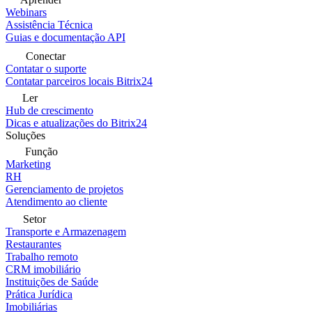
Webinars
Assistência Técnica
Guias e documentação API
Conectar
Contatar o suporte
Contatar parceiros locais Bitrix24
Ler
Hub de crescimento
Dicas e atualizações do Bitrix24
Soluções
Função
Marketing
RH
Gerenciamento de projetos
Atendimento ao cliente
Setor
Transporte e Armazenagem
Restaurantes
Trabalho remoto
CRM imobiliário
Instituições de Saúde
Prática Jurídica
Imobiliárias