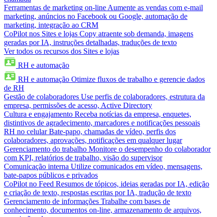
Ferramentas de marketing on-line
Aumente as vendas com e-mail
marketing, anúncios no Facebook ou Google, automação de
marketing, integração ao CRM
CoPilot nos Sites e lojas
Copy atraente sob demanda, imagens
geradas por IA, instruções detalhadas, traduções de texto
Ver todos os recursos dos Sites e lojas
RH e automação
RH e automação
Otimize fluxos de trabalho e gerencie dados
de RH
Gestão de colaboradores
Use perfis de colaboradores, estrutura da
empresa, permissões de acesso, Active Directory
Cultura e engajamento
Receba notícias da empresa, enquetes,
distintivos de agradecimento, marcadores e notificações pessoais
RH no celular
Bate-papo, chamadas de vídeo, perfis dos
colaboradores, aprovações, notificações em qualquer lugar
Gerenciamento do trabalho
Monitore o desempenho do colaborador
com KPI, relatórios de trabalho, visão do supervisor
Comunicação interna
Utilize comunicados em vídeo, mensagens,
bate-papos públicos e privados
CoPilot no Feed
Resumos de tópicos, ideias geradas por IA, edição
e criação de texto, respostas escritas por IA, tradução de texto
Gerenciamento de informações
Trabalhe com bases de
conhecimento, documentos on-line, armazenamento de arquivos,