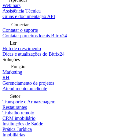
Webinars
Assistência Técnica
Guias e documentação API
Conectar
Contatar o suporte
Contatar parceiros locais Bitrix24
Ler
Hub de crescimento
Dicas e atualizações do Bitrix24
Soluções
Função
Marketing
RH
Gerenciamento de projetos
Atendimento ao cliente
Setor
Transporte e Armazenagem
Restaurantes
Trabalho remoto
CRM imobiliário
Instituições de Saúde
Prática Jurídica
Imobiliárias