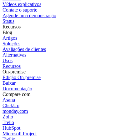
Vídeos explicativos
Contate o suporte
Agende uma demonstração
Status
Recursos
Blog
Artigos
Soluções
Avaliações de clientes
Alternativas
Usos
Recursos
On-premise
Edição On-premise
Baixar
Documentação
Compare com
Asana
ClickUp
monday.com
Zoho
Trello
HubSpot
Microsoft Project
Twilio