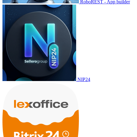
RoboREST - App builder
NIP24