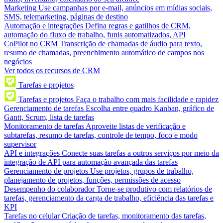
Marketing
Use campanhas por e-mail, anúncios em mídias sociais,
SMS, telemarketing, páginas de destino
Automação e integrações
Defina regras e gatilhos de CRM,
automação do fluxo de trabalho, funis automatizados, API
CoPilot no CRM
Transcrição de chamadas de áudio para texto,
resumo de chamadas, preenchimento automático de campos nos
negócios
Ver todos os recursos de CRM
Tarefas e projetos
Tarefas e projetos
Faça o trabalho com mais facilidade e rapidez
Gerenciamento de tarefas
Escolha entre quadro Kanban, gráfico de
Gantt, Scrum, lista de tarefas
Monitoramento de tarefas
Aproveite listas de verificação e
subtarefas, resumo de tarefas, controle de tempo, foco e modo
supervisor
API e integrações
Conecte suas tarefas a outros serviços por meio da
integração de API para automação avançada das tarefas
Gerenciamento de projetos
Use projetos, grupos de trabalho,
planejamento de projetos, funções, permissões de acesso
Desempenho do colaborador
Torne-se produtivo com relatórios de
tarefas, gerenciamento da carga de trabalho, eficiência das tarefas e
KPI
Tarefas no celular
Criação de tarefas, monitoramento das tarefas,