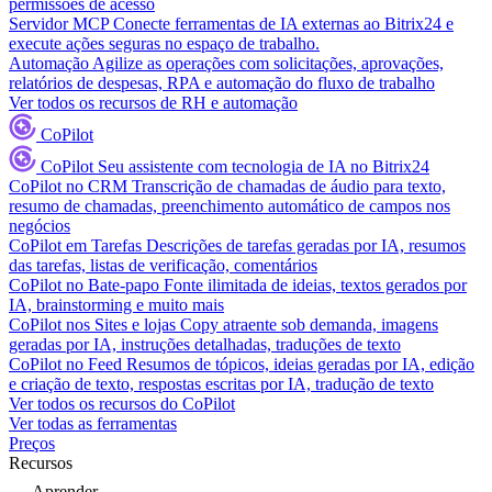
permissões de acesso
Servidor MCP
Conecte ferramentas de IA externas ao Bitrix24 e
execute ações seguras no espaço de trabalho.
Automação
Agilize as operações com solicitações, aprovações,
relatórios de despesas, RPA e automação do fluxo de trabalho
Ver todos os recursos de RH e automação
CoPilot
CoPilot
Seu assistente com tecnologia de IA no Bitrix24
CoPilot no CRM
Transcrição de chamadas de áudio para texto,
resumo de chamadas, preenchimento automático de campos nos
negócios
CoPilot em Tarefas
Descrições de tarefas geradas por IA, resumos
das tarefas, listas de verificação, comentários
CoPilot no Bate-papo
Fonte ilimitada de ideias, textos gerados por
IA, brainstorming e muito mais
CoPilot nos Sites e lojas
Copy atraente sob demanda, imagens
geradas por IA, instruções detalhadas, traduções de texto
CoPilot no Feed
Resumos de tópicos, ideias geradas por IA, edição
e criação de texto, respostas escritas por IA, tradução de texto
Ver todos os recursos do CoPilot
Ver todas as ferramentas
Preços
Recursos
Aprender