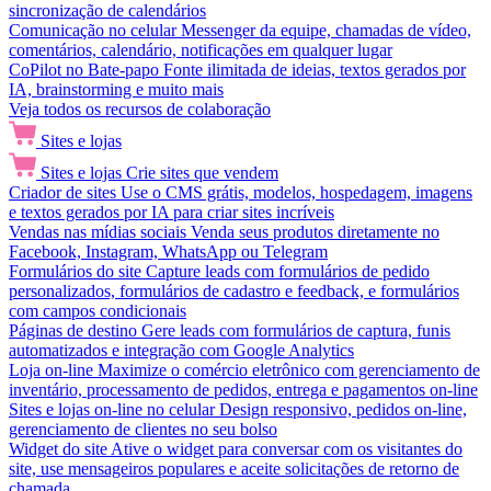
sincronização de calendários
Comunicação no celular
Messenger da equipe, chamadas de vídeo,
comentários, calendário, notificações em qualquer lugar
CoPilot no Bate-papo
Fonte ilimitada de ideias, textos gerados por
IA, brainstorming e muito mais
Veja todos os recursos de colaboração
Sites e lojas
Sites e lojas
Crie sites que vendem
Criador de sites
Use o CMS grátis, modelos, hospedagem, imagens
e textos gerados por IA para criar sites incríveis
Vendas nas mídias sociais
Venda seus produtos diretamente no
Facebook, Instagram, WhatsApp ou Telegram
Formulários do site
Capture leads com formulários de pedido
personalizados, formulários de cadastro e feedback, e formulários
com campos condicionais
Páginas de destino
Gere leads com formulários de captura, funis
automatizados e integração com Google Analytics
Loja on-line
Maximize o comércio eletrônico com gerenciamento de
inventário, processamento de pedidos, entrega e pagamentos on-line
Sites e lojas on-line no celular
Design responsivo, pedidos on-line,
gerenciamento de clientes no seu bolso
Widget do site
Ative o widget para conversar com os visitantes do
site, use mensageiros populares e aceite solicitações de retorno de
chamada