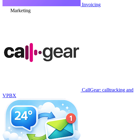
Invoicing
Marketing
CallGear: calltracking and
VPBX