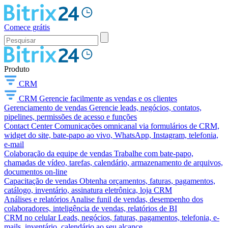
Comece grátis
Produto
CRM
CRM
Gerencie facilmente as vendas e os clientes
Gerenciamento de vendas
Gerencie leads, negócios, contatos,
pipelines, permissões de acesso e funções
Contact Center
Comunicações omnicanal via formulários de CRM,
widget do site, bate-papo ao vivo, WhatsApp, Instagram, telefonia,
e-mail
Colaboração da equipe de vendas
Trabalhe com bate-papo,
chamadas de vídeo, tarefas, calendário, armazenamento de arquivos,
documentos on-line
Capacitação de vendas
Obtenha orçamentos, faturas, pagamentos,
catálogo, inventário, assinatura eletrônica, loja CRM
Análises e relatórios
Analise funil de vendas, desempenho dos
colaboradores, inteligência de vendas, relatórios de BI
CRM no celular
Leads, negócios, faturas, pagamentos, telefonia, e-
mails, inventário, calendário ao seu alcance