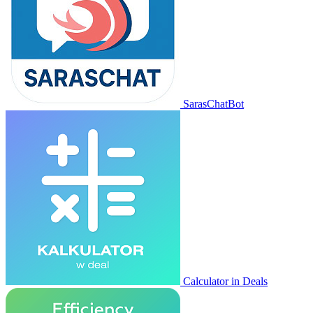
SarasChatBot
Calculator in Deals