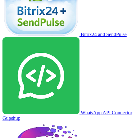
Bitrix24 and SendPulse
WhatsApp API Connector
Gupshup