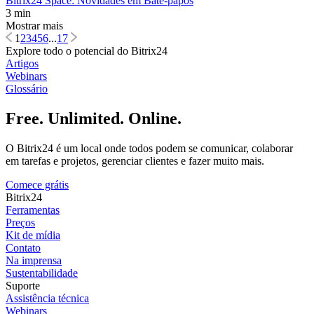
Bitrix24 Space: Novidades em Bate-papos
3 min
Mostrar mais
1
2
3
4
5
6
...
17
Explore todo o potencial do Bitrix24
Artigos
Webinars
Glossário
Free. Unlimited. Online.
O Bitrix24 é um local onde todos podem se comunicar, colaborar
em tarefas e projetos, gerenciar clientes e fazer muito mais.
Comece grátis
Bitrix24
Ferramentas
Preços
Kit de mídia
Contato
Na imprensa
Sustentabilidade
Suporte
Assistência técnica
Webinars