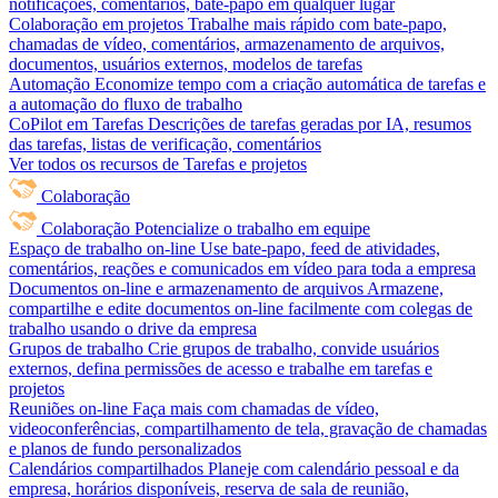
notificações, comentários, bate-papo em qualquer lugar
Colaboração em projetos
Trabalhe mais rápido com bate-papo,
chamadas de vídeo, comentários, armazenamento de arquivos,
documentos, usuários externos, modelos de tarefas
Automação
Economize tempo com a criação automática de tarefas e
a automação do fluxo de trabalho
CoPilot em Tarefas
Descrições de tarefas geradas por IA, resumos
das tarefas, listas de verificação, comentários
Ver todos os recursos de Tarefas e projetos
Colaboração
Colaboração
Potencialize o trabalho em equipe
Espaço de trabalho on-line
Use bate-papo, feed de atividades,
comentários, reações e comunicados em vídeo para toda a empresa
Documentos on-line e armazenamento de arquivos
Armazene,
compartilhe e edite documentos on-line facilmente com colegas de
trabalho usando o drive da empresa
Grupos de trabalho
Crie grupos de trabalho, convide usuários
externos, defina permissões de acesso e trabalhe em tarefas e
projetos
Reuniões on-line
Faça mais com chamadas de vídeo,
videoconferências, compartilhamento de tela, gravação de chamadas
e planos de fundo personalizados
Calendários compartilhados
Planeje com calendário pessoal e da
empresa, horários disponíveis, reserva de sala de reunião,