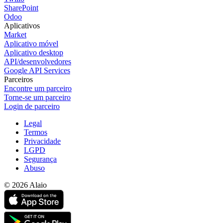
SharePoint
Odoo
Aplicativos
Market
Aplicativo móvel
Aplicativo desktop
API/desenvolvedores
Google API Services
Parceiros
Encontre um parceiro
Torne-se um parceiro
Login de parceiro
Legal
Termos
Privacidade
LGPD
Segurança
Abuso
© 2026 Alaio