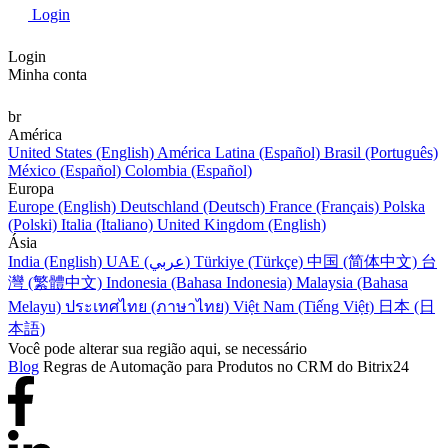
Login
Login
Minha conta
br
América
United States (English)
América Latina (Español)
Brasil (Português)
México (Español)
Colombia (Español)
Europa
Europe (English)
Deutschland (Deutsch)
France (Français)
Polska
(Polski)
Italia (Italiano)
United Kingdom (English)
Ásia
India (English)
UAE (عربي)
Türkiye (Türkçe)
中国 (简体中文)
台
灣 (繁體中文)
Indonesia (Bahasa Indonesia)
Malaysia (Bahasa
Melayu)
ประเทศไทย (ภาษาไทย)
Việt Nam (Tiếng Việt)
日本 (日
本語)
Você pode alterar sua região aqui, se necessário
Blog
Regras de Automação para Produtos no CRM do Bitrix24