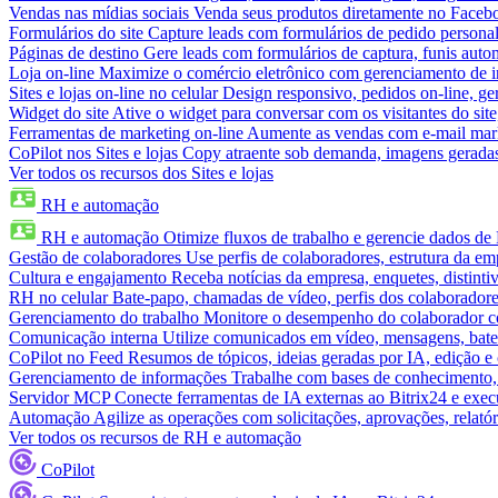
Vendas nas mídias sociais
Venda seus produtos diretamente no Face
Formulários do site
Capture leads com formulários de pedido personal
Páginas de destino
Gere leads com formulários de captura, funis aut
Loja on-line
Maximize o comércio eletrônico com gerenciamento de in
Sites e lojas on-line no celular
Design responsivo, pedidos on-line, ge
Widget do site
Ative o widget para conversar com os visitantes do sit
Ferramentas de marketing on-line
Aumente as vendas com e-mail mar
CoPilot nos Sites e lojas
Copy atraente sob demanda, imagens geradas 
Ver todos os recursos dos Sites e lojas
RH e automação
RH e automação
Otimize fluxos de trabalho e gerencie dados d
Gestão de colaboradores
Use perfis de colaboradores, estrutura da em
Cultura e engajamento
Receba notícias da empresa, enquetes, distinti
RH no celular
Bate-papo, chamadas de vídeo, perfis dos colaboradore
Gerenciamento do trabalho
Monitore o desempenho do colaborador com
Comunicação interna
Utilize comunicados em vídeo, mensagens, bate
CoPilot no Feed
Resumos de tópicos, ideias geradas por IA, edição e c
Gerenciamento de informações
Trabalhe com bases de conhecimento,
Servidor MCP
Conecte ferramentas de IA externas ao Bitrix24 e exec
Automação
Agilize as operações com solicitações, aprovações, relat
Ver todos os recursos de RH e automação
CoPilot