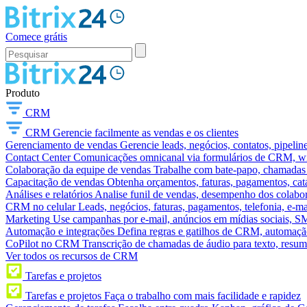
Comece grátis
Produto
CRM
CRM
Gerencie facilmente as vendas e os clientes
Gerenciamento de vendas
Gerencie leads, negócios, contatos, pipelin
Contact Center
Comunicações omnicanal via formulários de CRM, widg
Colaboração da equipe de vendas
Trabalhe com bate-papo, chamadas d
Capacitação de vendas
Obtenha orçamentos, faturas, pagamentos, catá
Análises e relatórios
Analise funil de vendas, desempenho dos colabora
CRM no celular
Leads, negócios, faturas, pagamentos, telefonia, e-ma
Marketing
Use campanhas por e-mail, anúncios em mídias sociais, SM
Automação e integrações
Defina regras e gatilhos de CRM, automação
CoPilot no CRM
Transcrição de chamadas de áudio para texto, res
Ver todos os recursos de CRM
Tarefas e projetos
Tarefas e projetos
Faça o trabalho com mais facilidade e rapidez