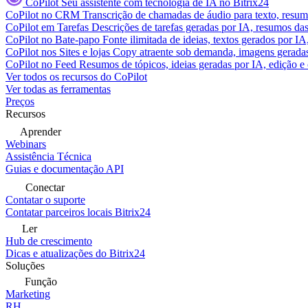
CoPilot
Seu assistente com tecnologia de IA no Bitrix24
CoPilot no CRM
Transcrição de chamadas de áudio para texto, res
CoPilot em Tarefas
Descrições de tarefas geradas por IA, resumos das 
CoPilot no Bate-papo
Fonte ilimitada de ideias, textos gerados por I
CoPilot nos Sites e lojas
Copy atraente sob demanda, imagens geradas 
CoPilot no Feed
Resumos de tópicos, ideias geradas por IA, edição e c
Ver todos os recursos do CoPilot
Ver todas as ferramentas
Preços
Recursos
Aprender
Webinars
Assistência Técnica
Guias e documentação API
Conectar
Contatar o suporte
Contatar parceiros locais Bitrix24
Ler
Hub de crescimento
Dicas e atualizações do Bitrix24
Soluções
Função
Marketing
RH