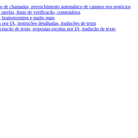
umo de chamadas, preenchimento automático de campos nos negócios
tarefas, listas de verificação, comentários
A, brainstorming e muito mais
por IA, instruções detalhadas, traduções de texto
riação de texto, respostas escritas por IA, tradução de texto