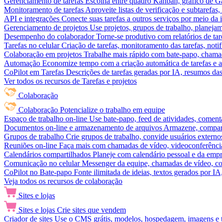
Gerenciamento de tarefas
Escolha entre quadro Kanban, gráfico de Gan
Monitoramento de tarefas
Aproveite listas de verificação e subtarefas
API e integrações
Conecte suas tarefas a outros serviços por meio da
Gerenciamento de projetos
Use projetos, grupos de trabalho, planeja
Desempenho do colaborador
Torne-se produtivo com relatórios de tar
Tarefas no celular
Criação de tarefas, monitoramento das tarefas, noti
Colaboração em projetos
Trabalhe mais rápido com bate-papo, chamad
Automação
Economize tempo com a criação automática de tarefas e a
CoPilot em Tarefas
Descrições de tarefas geradas por IA, resumos das 
Ver todos os recursos de Tarefas e projetos
Colaboração
Colaboração
Potencialize o trabalho em equipe
Espaço de trabalho on-line
Use bate-papo, feed de atividades, coment
Documentos on-line e armazenamento de arquivos
Armazene, compart
Grupos de trabalho
Crie grupos de trabalho, convide usuários externos
Reuniões on-line
Faça mais com chamadas de vídeo, videoconferência
Calendários compartilhados
Planeje com calendário pessoal e da empre
Comunicação no celular
Messenger da equipe, chamadas de vídeo, com
CoPilot no Bate-papo
Fonte ilimitada de ideias, textos gerados por I
Veja todos os recursos de colaboração
Sites e lojas
Sites e lojas
Crie sites que vendem
Criador de sites
Use o CMS grátis, modelos, hospedagem, imagens e tex