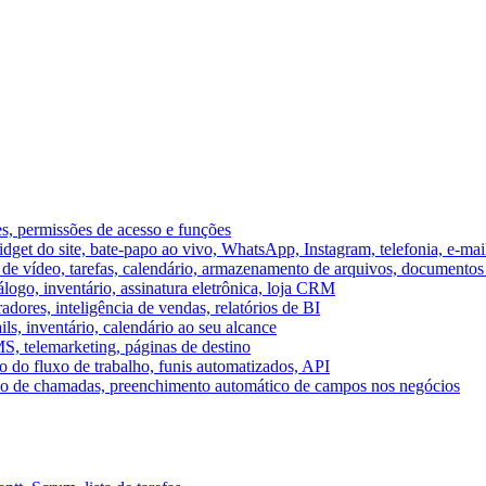
es, permissões de acesso e funções
et do site, bate-papo ao vivo, WhatsApp, Instagram, telefonia, e-mai
e vídeo, tarefas, calendário, armazenamento de arquivos, documentos 
logo, inventário, assinatura eletrônica, loja CRM
dores, inteligência de vendas, relatórios de BI
ils, inventário, calendário ao seu alcance
S, telemarketing, páginas de destino
 do fluxo de trabalho, funis automatizados, API
umo de chamadas, preenchimento automático de campos nos negócios