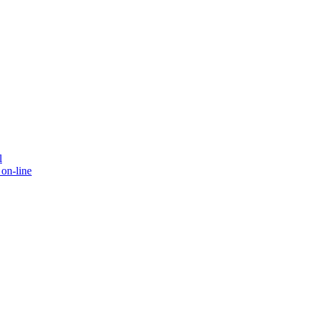
l
on-line