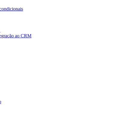
condicionais
a
ntegração ao CRM
o