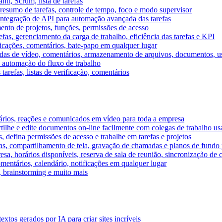
tt, Scrum, lista de tarefas
, resumo de tarefas, controle de tempo, foco e modo supervisor
 integração de API para automação avançada das tarefas
mento de projetos, funções, permissões de acesso
efas, gerenciamento da carga de trabalho, eficiência das tarefas e KPI
ficações, comentários, bate-papo em qualquer lugar
as de vídeo, comentários, armazenamento de arquivos, documentos, usu
 automação do fluxo de trabalho
tarefas, listas de verificação, comentários
ários, reações e comunicados em vídeo para toda a empresa
ilhe e edite documentos on-line facilmente com colegas de trabalho us
, defina permissões de acesso e trabalhe em tarefas e projetos
s, compartilhamento de tela, gravação de chamadas e planos de fundo 
sa, horários disponíveis, reserva de sala de reunião, sincronização de 
entários, calendário, notificações em qualquer lugar
A, brainstorming e muito mais
tos gerados por IA para criar sites incríveis