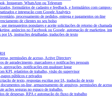
book, Instagram, WhatsApp ou Telegram
izados, formulários de cadastro e feedback, e formulários com campos 
omatizados e integração com Google Analytics
ventário, processamento de pedidos, entrega e pagamentos on-line
renciamento de clientes no seu bolso
e, use mensageiros populares e aceite solicitações de retorno de chamad
keting, anúncios no Facebook ou Google, automação de marketing, i
por IA, instruções detalhadas, traduções de texto
e RH
presa, permissões de acesso, Active Directory
vos de agradecimento, marcadores e notificações pessoais
s, aprovações, notificações em qualquer lugar
 KPI, relatórios de trabalho, visão do supervisor
-papos públicos e privados
riação de texto, respostas escritas por IA, tradução de texto
 documentos on-line, armazenamento de arquivos, permissões de acess
ute ações seguras no espaço de trabalho.
órios de despesas, RPA e automação do fluxo de trabalho