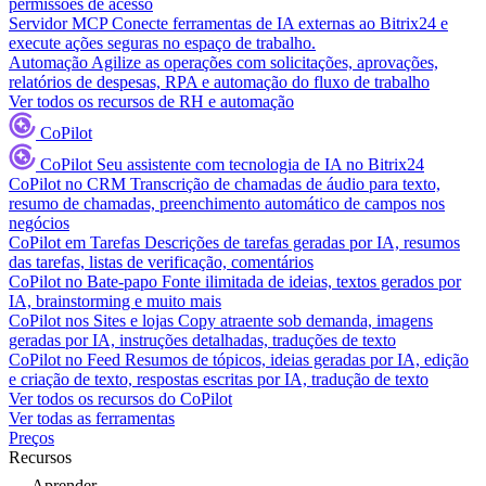
permissões de acesso
Servidor MCP
Conecte ferramentas de IA externas ao Bitrix24 e
execute ações seguras no espaço de trabalho.
Automação
Agilize as operações com solicitações, aprovações,
relatórios de despesas, RPA e automação do fluxo de trabalho
Ver todos os recursos de RH e automação
CoPilot
CoPilot
Seu assistente com tecnologia de IA no Bitrix24
CoPilot no CRM
Transcrição de chamadas de áudio para texto,
resumo de chamadas, preenchimento automático de campos nos
negócios
CoPilot em Tarefas
Descrições de tarefas geradas por IA, resumos
das tarefas, listas de verificação, comentários
CoPilot no Bate-papo
Fonte ilimitada de ideias, textos gerados por
IA, brainstorming e muito mais
CoPilot nos Sites e lojas
Copy atraente sob demanda, imagens
geradas por IA, instruções detalhadas, traduções de texto
CoPilot no Feed
Resumos de tópicos, ideias geradas por IA, edição
e criação de texto, respostas escritas por IA, tradução de texto
Ver todos os recursos do CoPilot
Ver todas as ferramentas
Preços
Recursos
Aprender