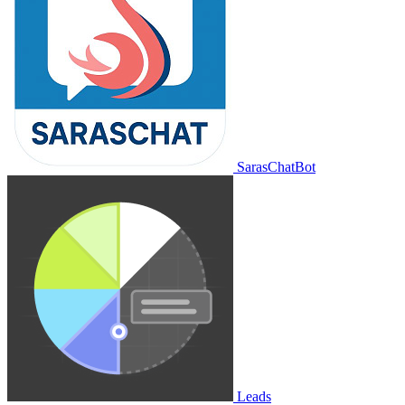
SarasChatBot
Leads