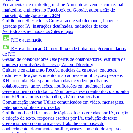
Ferramentas de marketing on-line
Aumente as vendas com e-mail
marketing, anúncios no Facebook ou Google, automação de
marketing, integração ao CRM
CoPilot nos Sites e lojas
Copy atraente sob demanda, imagens
geradas por IA, instruções detalhadas, traduções de texto
Ver todos os recursos dos Sites e lojas
RH e automação
RH e automação
Otimize fluxos de trabalho e gerencie dados
de RH
Gestão de colaboradores
Use perfis de colaboradores, estrutura da
empresa, permissões de acesso, Active Directory
Cultura e engajamento
Receba notícias da empresa, enquetes,
distintivos de agradecimento, marcadores e notificações pessoais
RH no celular
Bate-papo, chamadas de vídeo, perfis dos
colaboradores, aprovações, notificações em qualquer lugar
Gerenciamento do trabalho
Monitore o desempenho do colaborador
com KPI, relatórios de trabalho, visão do supervisor
Comunicação interna
Utilize comunicados em vídeo, mensagens,
bate-papos públicos e privados
CoPilot no Feed
Resumos de tópicos, ideias geradas por IA, edição
e criação de texto, respostas escritas por IA, tradução de texto
Gerenciamento de informações
Trabalhe com bases de
conhecimento, documentos on-line, armazenamento de arquivos,