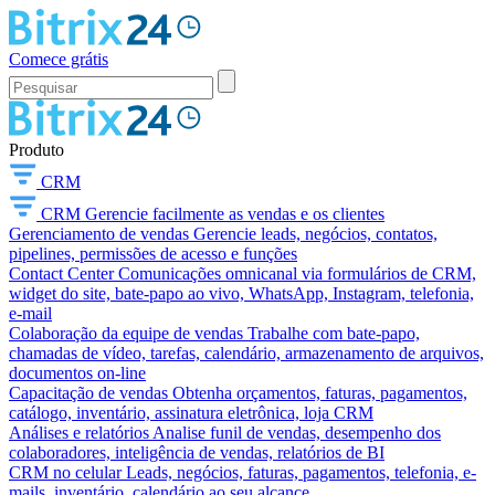
Comece grátis
Produto
CRM
CRM
Gerencie facilmente as vendas e os clientes
Gerenciamento de vendas
Gerencie leads, negócios, contatos,
pipelines, permissões de acesso e funções
Contact Center
Comunicações omnicanal via formulários de CRM,
widget do site, bate-papo ao vivo, WhatsApp, Instagram, telefonia,
e-mail
Colaboração da equipe de vendas
Trabalhe com bate-papo,
chamadas de vídeo, tarefas, calendário, armazenamento de arquivos,
documentos on-line
Capacitação de vendas
Obtenha orçamentos, faturas, pagamentos,
catálogo, inventário, assinatura eletrônica, loja CRM
Análises e relatórios
Analise funil de vendas, desempenho dos
colaboradores, inteligência de vendas, relatórios de BI
CRM no celular
Leads, negócios, faturas, pagamentos, telefonia, e-
mails, inventário, calendário ao seu alcance