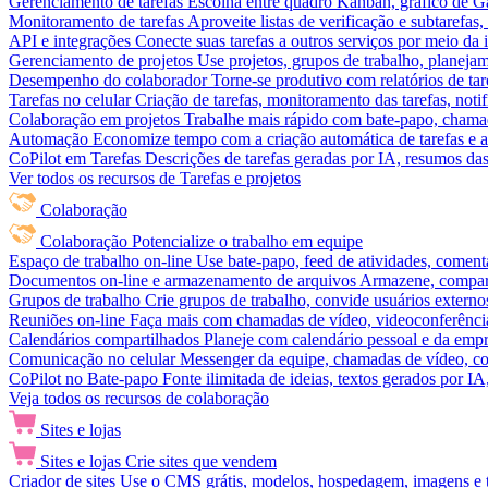
Gerenciamento de tarefas
Escolha entre quadro Kanban, gráfico de Gan
Monitoramento de tarefas
Aproveite listas de verificação e subtarefas
API e integrações
Conecte suas tarefas a outros serviços por meio da
Gerenciamento de projetos
Use projetos, grupos de trabalho, planeja
Desempenho do colaborador
Torne-se produtivo com relatórios de tar
Tarefas no celular
Criação de tarefas, monitoramento das tarefas, noti
Colaboração em projetos
Trabalhe mais rápido com bate-papo, chamad
Automação
Economize tempo com a criação automática de tarefas e a
CoPilot em Tarefas
Descrições de tarefas geradas por IA, resumos das 
Ver todos os recursos de Tarefas e projetos
Colaboração
Colaboração
Potencialize o trabalho em equipe
Espaço de trabalho on-line
Use bate-papo, feed de atividades, coment
Documentos on-line e armazenamento de arquivos
Armazene, compart
Grupos de trabalho
Crie grupos de trabalho, convide usuários externos
Reuniões on-line
Faça mais com chamadas de vídeo, videoconferência
Calendários compartilhados
Planeje com calendário pessoal e da empre
Comunicação no celular
Messenger da equipe, chamadas de vídeo, com
CoPilot no Bate-papo
Fonte ilimitada de ideias, textos gerados por I
Veja todos os recursos de colaboração
Sites e lojas
Sites e lojas
Crie sites que vendem
Criador de sites
Use o CMS grátis, modelos, hospedagem, imagens e tex