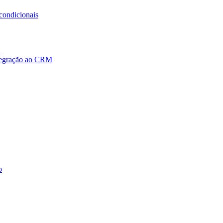
condicionais
a
ntegração ao CRM
o