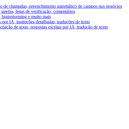
umo de chamadas, preenchimento automático de campos nos negócios
tarefas, listas de verificação, comentários
A, brainstorming e muito mais
por IA, instruções detalhadas, traduções de texto
riação de texto, respostas escritas por IA, tradução de texto