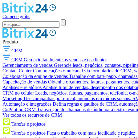
Comece grátis
Produto
CRM
CRM
Gerencie facilmente as vendas e os clientes
Gerenciamento de vendas
Gerencie leads, negócios, contatos, pipelin
Contact Center
Comunicações omnicanal via formulários de CRM, widg
Colaboração da equipe de vendas
Trabalhe com bate-papo, chamadas d
Capacitação de vendas
Obtenha orçamentos, faturas, pagamentos, catá
Análises e relatórios
Analise funil de vendas, desempenho dos colabora
CRM no celular
Leads, negócios, faturas, pagamentos, telefonia, e-ma
Marketing
Use campanhas por e-mail, anúncios em mídias sociais, SM
Automação e integrações
Defina regras e gatilhos de CRM, automação
CoPilot no CRM
Transcrição de chamadas de áudio para texto, res
Ver todos os recursos de CRM
Tarefas e projetos
Tarefas e projetos
Faça o trabalho com mais facilidade e rapidez