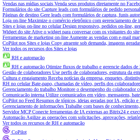
Vendas nas mídias sociais
Venda seus produtos diretamente no Face
Formulários do site
Capture leads com formulários de pedido personal
Páginas de destino
Gere leads com formulários de captura, funis aut
Loja on-line
Maximize o comércio eletrônico com gerenciamento de in
Sites e lojas on-line no celular
Design responsivo, pedidos on-line, ge
Widget do site
Ative o widget para conversar com os visitantes do sit
Ferramentas de marketing on-line
Aumente as vendas com e-mail mar
CoPilot nos Sites e lojas
Copy atraente sob demanda, imagens geradas 
Ver todos os recursos dos Sites e lojas
RH e automação
RH e automação
Otimize fluxos de trabalho e gerencie dados d
Gestão de colaboradores
Use perfis de colaboradores, estrutura da em
Cultura e engajamento
Receba notícias da empresa, enquetes, distinti
RH no celular
Bate-papo, chamadas de vídeo, perfis dos colaboradore
Gerenciamento do trabalho
Monitore o desempenho do colaborador com
Comunicação interna
Utilize comunicados em vídeo, mensagens, bate
CoPilot no Feed
Resumos de tópicos, ideias geradas por IA, edição e c
Gerenciamento de informações
Trabalhe com bases de conhecimento,
Servidor MCP
Conecte ferramentas de IA externas ao Bitrix24 e exec
Automação
Agilize as operações com solicitações, aprovações, relat
Ver todos os recursos de RH e automação
CoPilot