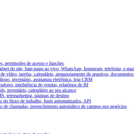
es, permissões de acesso e funções
et do site, bate-papo ao vivo, WhatsApp, Instagram, telefonia, e-mai
e vídeo, tarefas, calendário, armazenamento de arquivos, documentos 
logo, inventário, assinatura eletrônica, loja CRM
dores, inteligência de vendas, relatórios de BI
ils, inventário, calendário ao seu alcance
S, telemarketing, páginas de destino
 do fluxo de trabalho, funis automatizados, API
umo de chamadas, preenchimento automático de campos nos negócios