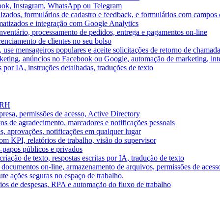
book, Instagram, WhatsApp ou Telegram
izados, formulários de cadastro e feedback, e formulários com campos 
omatizados e integração com Google Analytics
ventário, processamento de pedidos, entrega e pagamentos on-line
renciamento de clientes no seu bolso
e, use mensageiros populares e aceite solicitações de retorno de chamad
keting, anúncios no Facebook ou Google, automação de marketing, i
por IA, instruções detalhadas, traduções de texto
e RH
presa, permissões de acesso, Active Directory
vos de agradecimento, marcadores e notificações pessoais
s, aprovações, notificações em qualquer lugar
 KPI, relatórios de trabalho, visão do supervisor
-papos públicos e privados
riação de texto, respostas escritas por IA, tradução de texto
 documentos on-line, armazenamento de arquivos, permissões de acess
ute ações seguras no espaço de trabalho.
órios de despesas, RPA e automação do fluxo de trabalho