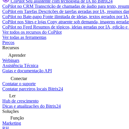
CoPilot
Seu assistente com tecnologia de IA no Bitrix24
CoPilot no CRM
Transcrição de chamadas de áudio para texto, res
CoPilot em Tarefas
Descrições de tarefas geradas por IA, resumos das 
CoPilot no Bate-papo
Fonte ilimitada de ideias, textos gerados por I
CoPilot nos Sites e lojas
Copy atraente sob demanda, imagens geradas 
CoPilot no Feed
Resumos de tópicos, ideias geradas por IA, edição e c
Ver todos os recursos do CoPilot
Ver todas as ferramentas
Preços
Recursos
Aprender
Webinars
Assistência Técnica
Guias e documentação API
Conectar
Contatar o suporte
Contatar parceiros locais Bitrix24
Ler
Hub de crescimento
Dicas e atualizações do Bitrix24
Soluções
Função
Marketing
RH