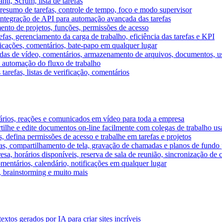
tt, Scrum, lista de tarefas
, resumo de tarefas, controle de tempo, foco e modo supervisor
 integração de API para automação avançada das tarefas
mento de projetos, funções, permissões de acesso
efas, gerenciamento da carga de trabalho, eficiência das tarefas e KPI
ficações, comentários, bate-papo em qualquer lugar
as de vídeo, comentários, armazenamento de arquivos, documentos, usu
 automação do fluxo de trabalho
tarefas, listas de verificação, comentários
ários, reações e comunicados em vídeo para toda a empresa
ilhe e edite documentos on-line facilmente com colegas de trabalho us
, defina permissões de acesso e trabalhe em tarefas e projetos
s, compartilhamento de tela, gravação de chamadas e planos de fundo 
sa, horários disponíveis, reserva de sala de reunião, sincronização de 
entários, calendário, notificações em qualquer lugar
A, brainstorming e muito mais
tos gerados por IA para criar sites incríveis