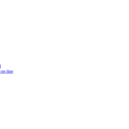
l
on-line