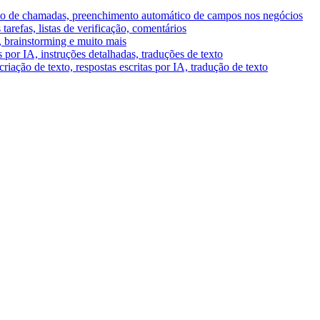
umo de chamadas, preenchimento automático de campos nos negócios
tarefas, listas de verificação, comentários
A, brainstorming e muito mais
por IA, instruções detalhadas, traduções de texto
riação de texto, respostas escritas por IA, tradução de texto