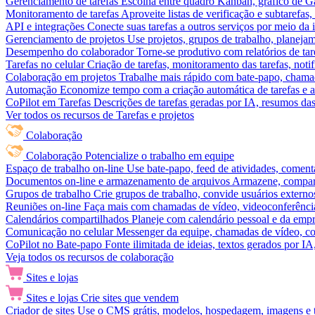
Gerenciamento de tarefas
Escolha entre quadro Kanban, gráfico de Gan
Monitoramento de tarefas
Aproveite listas de verificação e subtarefas
API e integrações
Conecte suas tarefas a outros serviços por meio da
Gerenciamento de projetos
Use projetos, grupos de trabalho, planeja
Desempenho do colaborador
Torne-se produtivo com relatórios de tar
Tarefas no celular
Criação de tarefas, monitoramento das tarefas, noti
Colaboração em projetos
Trabalhe mais rápido com bate-papo, chamad
Automação
Economize tempo com a criação automática de tarefas e a
CoPilot em Tarefas
Descrições de tarefas geradas por IA, resumos das 
Ver todos os recursos de Tarefas e projetos
Colaboração
Colaboração
Potencialize o trabalho em equipe
Espaço de trabalho on-line
Use bate-papo, feed de atividades, coment
Documentos on-line e armazenamento de arquivos
Armazene, compart
Grupos de trabalho
Crie grupos de trabalho, convide usuários externos
Reuniões on-line
Faça mais com chamadas de vídeo, videoconferência
Calendários compartilhados
Planeje com calendário pessoal e da empre
Comunicação no celular
Messenger da equipe, chamadas de vídeo, com
CoPilot no Bate-papo
Fonte ilimitada de ideias, textos gerados por I
Veja todos os recursos de colaboração
Sites e lojas
Sites e lojas
Crie sites que vendem
Criador de sites
Use o CMS grátis, modelos, hospedagem, imagens e tex