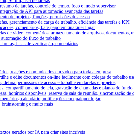
tt, Scrum, lista de tarefas
, resumo de tarefas, controle de tempo, foco e modo supervisor
 integração de API para automação avançada das tarefas
mento de projetos, funções, permissões de acesso
efas, gerenciamento da carga de trabalho, eficiência das tarefas e KPI
ficações, comentários, bate-papo em qualquer lugar
as de vídeo, comentários, armazenamento de arquivos, documentos, usu
 automação do fluxo de trabalho
tarefas, listas de verificação, comentários
ários, reações e comunicados em vídeo para toda a empresa
ilhe e edite documentos on-line facilmente com colegas de trabalho us
, defina permissões de acesso e trabalhe em tarefas e projetos
s, compartilhamento de tela, gravação de chamadas e planos de fundo 
sa, horários disponíveis, reserva de sala de reunião, sincronização de 
entários, calendário, notificações em qualquer lugar
A, brainstorming e muito mais
tos gerados por IA para criar sites incríveis