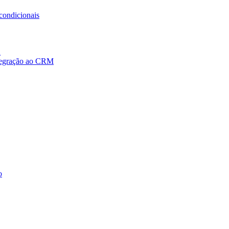
condicionais
a
ntegração ao CRM
o