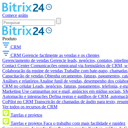
Comece grátis
Produto
CRM
CRM
Gerencie facilmente as vendas e os clientes
Gerenciamento de vendas
Gerencie leads, negócios, contatos, pipelin
Contact Center
Comunicações omnicanal via formulários de CRM, widg
Colaboração da equipe de vendas
Trabalhe com bate-papo, chamadas d
Capacitação de vendas
Obtenha orçamentos, faturas, pagamentos, catá
Análises e relatórios
Analise funil de vendas, desempenho dos colabora
CRM no celular
Leads, negócios, faturas, pagamentos, telefonia, e-ma
Marketing
Use campanhas por e-mail, anúncios em mídias sociais, SM
Automação e integrações
Defina regras e gatilhos de CRM, automação
CoPilot no CRM
Transcrição de chamadas de áudio para texto, res
Ver todos os recursos de CRM
Tarefas e projetos
Tarefas e projetos
Faça o trabalho com mais facilidade e rapidez