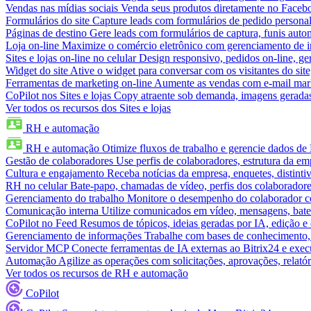
Vendas nas mídias sociais
Venda seus produtos diretamente no Face
Formulários do site
Capture leads com formulários de pedido personal
Páginas de destino
Gere leads com formulários de captura, funis aut
Loja on-line
Maximize o comércio eletrônico com gerenciamento de in
Sites e lojas on-line no celular
Design responsivo, pedidos on-line, ge
Widget do site
Ative o widget para conversar com os visitantes do sit
Ferramentas de marketing on-line
Aumente as vendas com e-mail mar
CoPilot nos Sites e lojas
Copy atraente sob demanda, imagens geradas 
Ver todos os recursos dos Sites e lojas
RH e automação
RH e automação
Otimize fluxos de trabalho e gerencie dados d
Gestão de colaboradores
Use perfis de colaboradores, estrutura da em
Cultura e engajamento
Receba notícias da empresa, enquetes, distinti
RH no celular
Bate-papo, chamadas de vídeo, perfis dos colaboradore
Gerenciamento do trabalho
Monitore o desempenho do colaborador com
Comunicação interna
Utilize comunicados em vídeo, mensagens, bate
CoPilot no Feed
Resumos de tópicos, ideias geradas por IA, edição e c
Gerenciamento de informações
Trabalhe com bases de conhecimento,
Servidor MCP
Conecte ferramentas de IA externas ao Bitrix24 e exec
Automação
Agilize as operações com solicitações, aprovações, relat
Ver todos os recursos de RH e automação
CoPilot