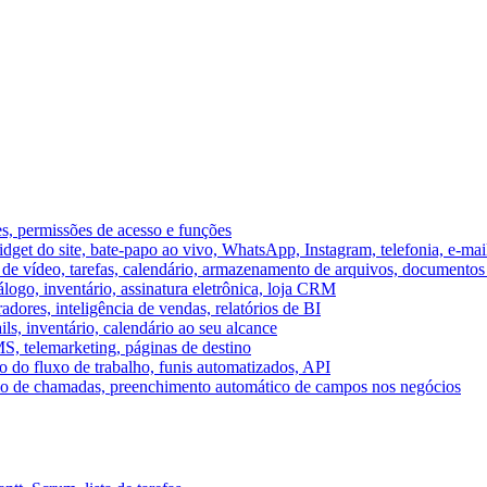
es, permissões de acesso e funções
et do site, bate-papo ao vivo, WhatsApp, Instagram, telefonia, e-mai
e vídeo, tarefas, calendário, armazenamento de arquivos, documentos 
logo, inventário, assinatura eletrônica, loja CRM
dores, inteligência de vendas, relatórios de BI
ils, inventário, calendário ao seu alcance
S, telemarketing, páginas de destino
 do fluxo de trabalho, funis automatizados, API
umo de chamadas, preenchimento automático de campos nos negócios