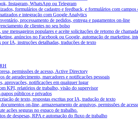
book, Instagram, WhatsApp ou Telegram
izados, formulários de cadastro e feedback, e formulários com campos 
omatizados e integração com Google Analytics
ventário, processamento de pedidos, entrega e pagamentos on-line
renciamento de clientes no seu bolso
e, use mensageiros populares e aceite solicitações de retorno de chamad
keting, anúncios no Facebook ou Google, automação de marketing, i
por IA, instruções detalhadas, traduções de texto
e RH
presa, permissões de acesso, Active Directory
vos de agradecimento, marcadores e notificações pessoais
s, aprovações, notificações em qualquer lugar
 KPI, relatórios de trabalho, visão do supervisor
-papos públicos e privados
riação de texto, respostas escritas por IA, tradução de texto
 documentos on-line, armazenamento de arquivos, permissões de acess
ute ações seguras no espaço de trabalho.
órios de despesas, RPA e automação do fluxo de trabalho