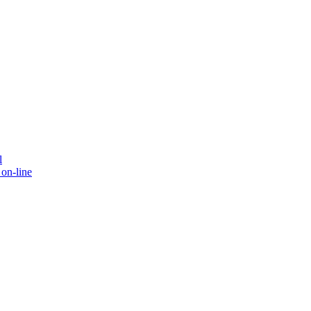
l
on-line