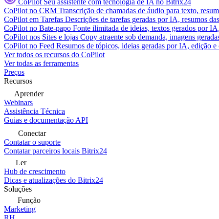
CoPilot
Seu assistente com tecnologia de IA no Bitrix24
CoPilot no CRM
Transcrição de chamadas de áudio para texto, res
CoPilot em Tarefas
Descrições de tarefas geradas por IA, resumos das 
CoPilot no Bate-papo
Fonte ilimitada de ideias, textos gerados por I
CoPilot nos Sites e lojas
Copy atraente sob demanda, imagens geradas 
CoPilot no Feed
Resumos de tópicos, ideias geradas por IA, edição e c
Ver todos os recursos do CoPilot
Ver todas as ferramentas
Preços
Recursos
Aprender
Webinars
Assistência Técnica
Guias e documentação API
Conectar
Contatar o suporte
Contatar parceiros locais Bitrix24
Ler
Hub de crescimento
Dicas e atualizações do Bitrix24
Soluções
Função
Marketing
RH