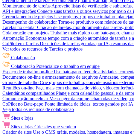
Gerenciamento de tarefas
Escolha entre quadro Kanban, gráfico de Gan
Monitoramento de tarefas
Aproveite listas de verificação e subtarefas
API e integrações
Conecte suas tarefas a outros serviços por meio da
Gerenciamento de projetos
Use projetos, grupos de trabalho, planeja
Desempenho do colaborador
Torne-se produtivo com relatórios de tar
Tarefas no celular
Criação de tarefas, monitoramento das tarefas, noti
Colaboração em projetos
Trabalhe mais rápido com bate-papo, chamad
Automação
Economize tempo com a criação automática de tarefas e a
CoPilot em Tarefas
Descrições de tarefas geradas por IA, resumos das 
Ver todos os recursos de Tarefas e projetos
Colaboração
Colaboração
Potencialize o trabalho em equipe
Espaço de trabalho on-line
Use bate-papo, feed de atividades, coment
Documentos on-line e armazenamento de arquivos
Armazene, compart
Grupos de trabalho
Crie grupos de trabalho, convide usuários externos
Reuniões on-line
Faça mais com chamadas de vídeo, videoconferência
Calendários compartilhados
Planeje com calendário pessoal e da empre
Comunicação no celular
Messenger da equipe, chamadas de vídeo, com
CoPilot no Bate-papo
Fonte ilimitada de ideias, textos gerados por I
Veja todos os recursos de colaboração
Sites e lojas
Sites e lojas
Crie sites que vendem
Criador de sites
Use o CMS grátis, modelos, hospedagem, imagens e tex