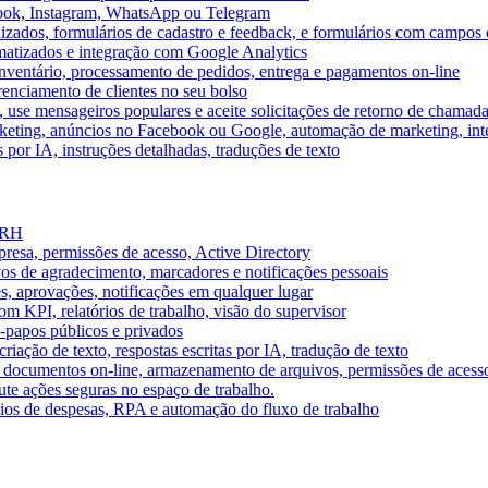
book, Instagram, WhatsApp ou Telegram
izados, formulários de cadastro e feedback, e formulários com campos 
omatizados e integração com Google Analytics
ventário, processamento de pedidos, entrega e pagamentos on-line
renciamento de clientes no seu bolso
e, use mensageiros populares e aceite solicitações de retorno de chamad
keting, anúncios no Facebook ou Google, automação de marketing, i
por IA, instruções detalhadas, traduções de texto
e RH
presa, permissões de acesso, Active Directory
vos de agradecimento, marcadores e notificações pessoais
s, aprovações, notificações em qualquer lugar
 KPI, relatórios de trabalho, visão do supervisor
-papos públicos e privados
riação de texto, respostas escritas por IA, tradução de texto
 documentos on-line, armazenamento de arquivos, permissões de acess
ute ações seguras no espaço de trabalho.
órios de despesas, RPA e automação do fluxo de trabalho