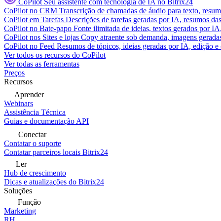
CoPilot
Seu assistente com tecnologia de IA no Bitrix24
CoPilot no CRM
Transcrição de chamadas de áudio para texto, res
CoPilot em Tarefas
Descrições de tarefas geradas por IA, resumos das 
CoPilot no Bate-papo
Fonte ilimitada de ideias, textos gerados por I
CoPilot nos Sites e lojas
Copy atraente sob demanda, imagens geradas 
CoPilot no Feed
Resumos de tópicos, ideias geradas por IA, edição e c
Ver todos os recursos do CoPilot
Ver todas as ferramentas
Preços
Recursos
Aprender
Webinars
Assistência Técnica
Guias e documentação API
Conectar
Contatar o suporte
Contatar parceiros locais Bitrix24
Ler
Hub de crescimento
Dicas e atualizações do Bitrix24
Soluções
Função
Marketing
RH