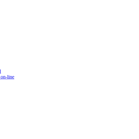
l
on-line