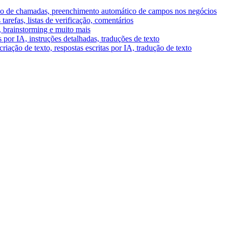
umo de chamadas, preenchimento automático de campos nos negócios
tarefas, listas de verificação, comentários
A, brainstorming e muito mais
por IA, instruções detalhadas, traduções de texto
riação de texto, respostas escritas por IA, tradução de texto