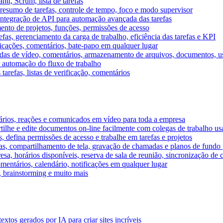
tt, Scrum, lista de tarefas
, resumo de tarefas, controle de tempo, foco e modo supervisor
 integração de API para automação avançada das tarefas
mento de projetos, funções, permissões de acesso
efas, gerenciamento da carga de trabalho, eficiência das tarefas e KPI
ficações, comentários, bate-papo em qualquer lugar
as de vídeo, comentários, armazenamento de arquivos, documentos, usu
 automação do fluxo de trabalho
tarefas, listas de verificação, comentários
ários, reações e comunicados em vídeo para toda a empresa
ilhe e edite documentos on-line facilmente com colegas de trabalho us
, defina permissões de acesso e trabalhe em tarefas e projetos
s, compartilhamento de tela, gravação de chamadas e planos de fundo 
sa, horários disponíveis, reserva de sala de reunião, sincronização de 
entários, calendário, notificações em qualquer lugar
A, brainstorming e muito mais
tos gerados por IA para criar sites incríveis