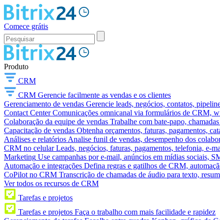
Comece grátis
Produto
CRM
CRM
Gerencie facilmente as vendas e os clientes
Gerenciamento de vendas
Gerencie leads, negócios, contatos, pipelin
Contact Center
Comunicações omnicanal via formulários de CRM, widg
Colaboração da equipe de vendas
Trabalhe com bate-papo, chamadas d
Capacitação de vendas
Obtenha orçamentos, faturas, pagamentos, catá
Análises e relatórios
Analise funil de vendas, desempenho dos colabora
CRM no celular
Leads, negócios, faturas, pagamentos, telefonia, e-ma
Marketing
Use campanhas por e-mail, anúncios em mídias sociais, SM
Automação e integrações
Defina regras e gatilhos de CRM, automação
CoPilot no CRM
Transcrição de chamadas de áudio para texto, res
Ver todos os recursos de CRM
Tarefas e projetos
Tarefas e projetos
Faça o trabalho com mais facilidade e rapidez