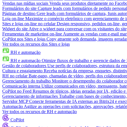
Vendas nas mídias sociais
Venda seus produtos diretamente no Face
Formulários do site
Capture leads com formulários de pedido personal
Páginas de destino
Gere leads com formulários de captura, funis aut
Loja on-line
Maximize o comércio eletrônico com gerenciamento de in
Sites e lojas on-line no celular
Design responsivo, pedidos on-line, ge
Widget do site
Ative o widget para conversar com os visitantes do sit
Ferramentas de marketing on-line
Aumente as vendas com e-mail mar
CoPilot nos Sites e lojas
Copy atraente sob demanda, imagens geradas 
Ver todos os recursos dos Sites e lojas
RH e automação
RH e automação
Otimize fluxos de trabalho e gerencie dados d
Gestão de colaboradores
Use perfis de colaboradores, estrutura da em
Cultura e engajamento
Receba notícias da empresa, enquetes, distinti
RH no celular
Bate-papo, chamadas de vídeo, perfis dos colaboradore
Gerenciamento do trabalho
Monitore o desempenho do colaborador com
Comunicação interna
Utilize comunicados em vídeo, mensagens, bate
CoPilot no Feed
Resumos de tópicos, ideias geradas por IA, edição e c
Gerenciamento de informações
Trabalhe com bases de conhecimento,
Servidor MCP
Conecte ferramentas de IA externas ao Bitrix24 e exec
Automação
Agilize as operações com solicitações, aprovações, relat
Ver todos os recursos de RH e automação
CoPilot