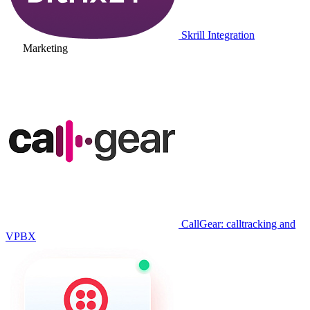
Skrill Integration
Marketing
CallGear: calltracking and
VPBX