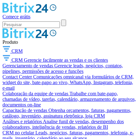
Comece grátis
Produto
CRM
CRM
Gerencie facilmente as vendas e os clientes
Gerenciamento de vendas
Gerencie leads, negócios, contatos,
pipelines, permissões de acesso e funções
Contact Center
Comunicações omnicanal via formulários de CRM,
widget do site, bate-papo ao vivo, WhatsApp, Instagram, telefonia,
e-mail
Colaboração da equipe de vendas
Trabalhe com bate-papo,
chamadas de vídeo, tarefas, calendário, armazenamento de arquivos,
documentos on-line
Capacitação de vendas
Obtenha orçamentos, faturas, pagamentos,
catálogo, inventário, assinatura eletrônica, loja CRM
Análises e relatórios
Analise funil de vendas, desempenho dos
colaboradores, inteligência de vendas, relatórios de BI
CRM no celular
Leads, negócios, faturas, pagamentos, telefonia, e-
mails, inventário, calendário ao seu alcance