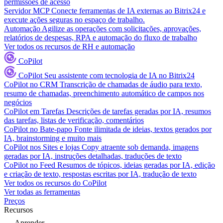
permissões de acesso
Servidor MCP
Conecte ferramentas de IA externas ao Bitrix24 e
execute ações seguras no espaço de trabalho.
Automação
Agilize as operações com solicitações, aprovações,
relatórios de despesas, RPA e automação do fluxo de trabalho
Ver todos os recursos de RH e automação
CoPilot
CoPilot
Seu assistente com tecnologia de IA no Bitrix24
CoPilot no CRM
Transcrição de chamadas de áudio para texto,
resumo de chamadas, preenchimento automático de campos nos
negócios
CoPilot em Tarefas
Descrições de tarefas geradas por IA, resumos
das tarefas, listas de verificação, comentários
CoPilot no Bate-papo
Fonte ilimitada de ideias, textos gerados por
IA, brainstorming e muito mais
CoPilot nos Sites e lojas
Copy atraente sob demanda, imagens
geradas por IA, instruções detalhadas, traduções de texto
CoPilot no Feed
Resumos de tópicos, ideias geradas por IA, edição
e criação de texto, respostas escritas por IA, tradução de texto
Ver todos os recursos do CoPilot
Ver todas as ferramentas
Preços
Recursos
Aprender