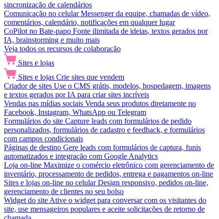
sincronização de calendários
Comunicação no celular
Messenger da equipe, chamadas de vídeo,
comentários, calendário, notificações em qualquer lugar
CoPilot no Bate-papo
Fonte ilimitada de ideias, textos gerados por
IA, brainstorming e muito mais
Veja todos os recursos de colaboração
Sites e lojas
Sites e lojas
Crie sites que vendem
Criador de sites
Use o CMS grátis, modelos, hospedagem, imagens
e textos gerados por IA para criar sites incríveis
Vendas nas mídias sociais
Venda seus produtos diretamente no
Facebook, Instagram, WhatsApp ou Telegram
Formulários do site
Capture leads com formulários de pedido
personalizados, formulários de cadastro e feedback, e formulários
com campos condicionais
Páginas de destino
Gere leads com formulários de captura, funis
automatizados e integração com Google Analytics
Loja on-line
Maximize o comércio eletrônico com gerenciamento de
inventário, processamento de pedidos, entrega e pagamentos on-line
Sites e lojas on-line no celular
Design responsivo, pedidos on-line,
gerenciamento de clientes no seu bolso
Widget do site
Ative o widget para conversar com os visitantes do
site, use mensageiros populares e aceite solicitações de retorno de
chamada