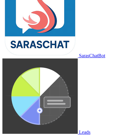
SarasChatBot
Leads