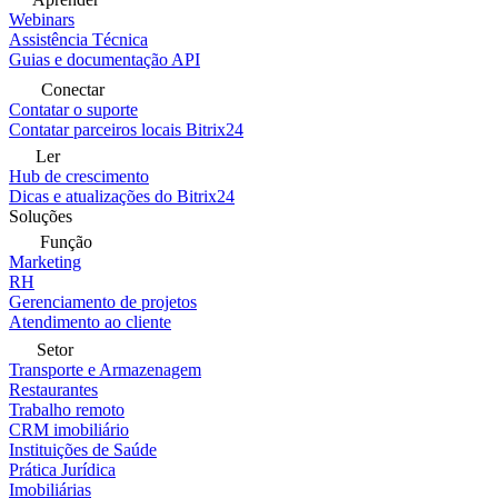
Webinars
Assistência Técnica
Guias e documentação API
Conectar
Contatar o suporte
Contatar parceiros locais Bitrix24
Ler
Hub de crescimento
Dicas e atualizações do Bitrix24
Soluções
Função
Marketing
RH
Gerenciamento de projetos
Atendimento ao cliente
Setor
Transporte e Armazenagem
Restaurantes
Trabalho remoto
CRM imobiliário
Instituições de Saúde
Prática Jurídica
Imobiliárias