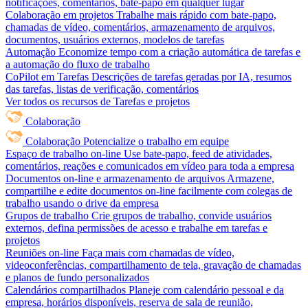
notificações, comentários, bate-papo em qualquer lugar
Colaboração em projetos
Trabalhe mais rápido com bate-papo,
chamadas de vídeo, comentários, armazenamento de arquivos,
documentos, usuários externos, modelos de tarefas
Automação
Economize tempo com a criação automática de tarefas e
a automação do fluxo de trabalho
CoPilot em Tarefas
Descrições de tarefas geradas por IA, resumos
das tarefas, listas de verificação, comentários
Ver todos os recursos de Tarefas e projetos
Colaboração
Colaboração
Potencialize o trabalho em equipe
Espaço de trabalho on-line
Use bate-papo, feed de atividades,
comentários, reações e comunicados em vídeo para toda a empresa
Documentos on-line e armazenamento de arquivos
Armazene,
compartilhe e edite documentos on-line facilmente com colegas de
trabalho usando o drive da empresa
Grupos de trabalho
Crie grupos de trabalho, convide usuários
externos, defina permissões de acesso e trabalhe em tarefas e
projetos
Reuniões on-line
Faça mais com chamadas de vídeo,
videoconferências, compartilhamento de tela, gravação de chamadas
e planos de fundo personalizados
Calendários compartilhados
Planeje com calendário pessoal e da
empresa, horários disponíveis, reserva de sala de reunião,