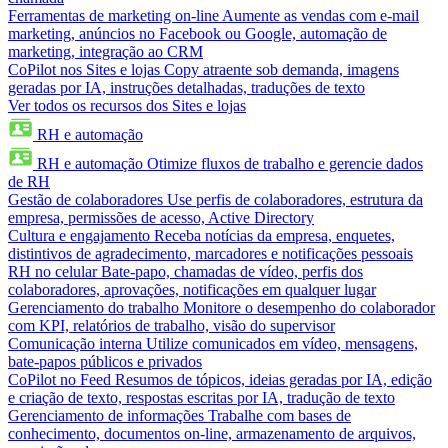
Ferramentas de marketing on-line
Aumente as vendas com e-mail
marketing, anúncios no Facebook ou Google, automação de
marketing, integração ao CRM
CoPilot nos Sites e lojas
Copy atraente sob demanda, imagens
geradas por IA, instruções detalhadas, traduções de texto
Ver todos os recursos dos Sites e lojas
RH e automação
RH e automação
Otimize fluxos de trabalho e gerencie dados
de RH
Gestão de colaboradores
Use perfis de colaboradores, estrutura da
empresa, permissões de acesso, Active Directory
Cultura e engajamento
Receba notícias da empresa, enquetes,
distintivos de agradecimento, marcadores e notificações pessoais
RH no celular
Bate-papo, chamadas de vídeo, perfis dos
colaboradores, aprovações, notificações em qualquer lugar
Gerenciamento do trabalho
Monitore o desempenho do colaborador
com KPI, relatórios de trabalho, visão do supervisor
Comunicação interna
Utilize comunicados em vídeo, mensagens,
bate-papos públicos e privados
CoPilot no Feed
Resumos de tópicos, ideias geradas por IA, edição
e criação de texto, respostas escritas por IA, tradução de texto
Gerenciamento de informações
Trabalhe com bases de
conhecimento, documentos on-line, armazenamento de arquivos,