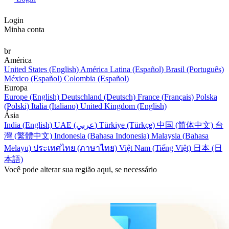
Login
Minha conta
br
América
United States (English)
América Latina (Español)
Brasil (Português)
México (Español)
Colombia (Español)
Europa
Europe (English)
Deutschland (Deutsch)
France (Français)
Polska
(Polski)
Italia (Italiano)
United Kingdom (English)
Ásia
India (English)
UAE (عربي)
Türkiye (Türkçe)
中国 (简体中文)
台
灣 (繁體中文)
Indonesia (Bahasa Indonesia)
Malaysia (Bahasa
Melayu)
ประเทศไทย (ภาษาไทย)
Việt Nam (Tiếng Việt)
日本 (日
本語)
Você pode alterar sua região aqui, se necessário