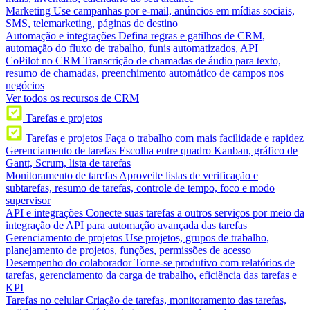
Marketing
Use campanhas por e-mail, anúncios em mídias sociais,
SMS, telemarketing, páginas de destino
Automação e integrações
Defina regras e gatilhos de CRM,
automação do fluxo de trabalho, funis automatizados, API
CoPilot no CRM
Transcrição de chamadas de áudio para texto,
resumo de chamadas, preenchimento automático de campos nos
negócios
Ver todos os recursos de CRM
Tarefas e projetos
Tarefas e projetos
Faça o trabalho com mais facilidade e rapidez
Gerenciamento de tarefas
Escolha entre quadro Kanban, gráfico de
Gantt, Scrum, lista de tarefas
Monitoramento de tarefas
Aproveite listas de verificação e
subtarefas, resumo de tarefas, controle de tempo, foco e modo
supervisor
API e integrações
Conecte suas tarefas a outros serviços por meio da
integração de API para automação avançada das tarefas
Gerenciamento de projetos
Use projetos, grupos de trabalho,
planejamento de projetos, funções, permissões de acesso
Desempenho do colaborador
Torne-se produtivo com relatórios de
tarefas, gerenciamento da carga de trabalho, eficiência das tarefas e
KPI
Tarefas no celular
Criação de tarefas, monitoramento das tarefas,