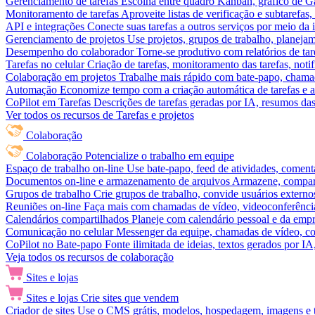
Gerenciamento de tarefas
Escolha entre quadro Kanban, gráfico de Gan
Monitoramento de tarefas
Aproveite listas de verificação e subtarefas
API e integrações
Conecte suas tarefas a outros serviços por meio da
Gerenciamento de projetos
Use projetos, grupos de trabalho, planeja
Desempenho do colaborador
Torne-se produtivo com relatórios de tar
Tarefas no celular
Criação de tarefas, monitoramento das tarefas, noti
Colaboração em projetos
Trabalhe mais rápido com bate-papo, chamad
Automação
Economize tempo com a criação automática de tarefas e a
CoPilot em Tarefas
Descrições de tarefas geradas por IA, resumos das 
Ver todos os recursos de Tarefas e projetos
Colaboração
Colaboração
Potencialize o trabalho em equipe
Espaço de trabalho on-line
Use bate-papo, feed de atividades, coment
Documentos on-line e armazenamento de arquivos
Armazene, compart
Grupos de trabalho
Crie grupos de trabalho, convide usuários externos
Reuniões on-line
Faça mais com chamadas de vídeo, videoconferência
Calendários compartilhados
Planeje com calendário pessoal e da empre
Comunicação no celular
Messenger da equipe, chamadas de vídeo, com
CoPilot no Bate-papo
Fonte ilimitada de ideias, textos gerados por I
Veja todos os recursos de colaboração
Sites e lojas
Sites e lojas
Crie sites que vendem
Criador de sites
Use o CMS grátis, modelos, hospedagem, imagens e tex