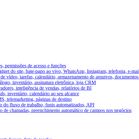
es, permissões de acesso e funções
et do site, bate-papo ao vivo, WhatsApp, Instagram, telefonia, e-mai
e vídeo, tarefas, calendário, armazenamento de arquivos, documentos 
logo, inventário, assinatura eletrônica, loja CRM
dores, inteligência de vendas, relatórios de BI
ils, inventário, calendário ao seu alcance
S, telemarketing, páginas de destino
 do fluxo de trabalho, funis automatizados, API
umo de chamadas, preenchimento automático de campos nos negócios