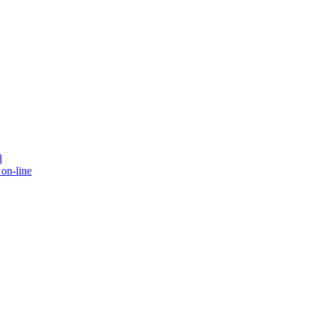
l
on-line