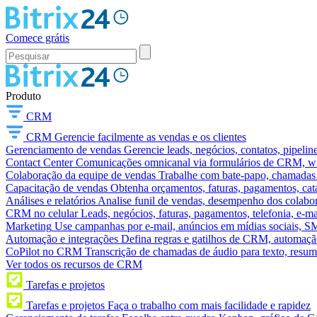
Comece grátis
Produto
CRM
CRM
Gerencie facilmente as vendas e os clientes
Gerenciamento de vendas
Gerencie leads, negócios, contatos, pipelin
Contact Center
Comunicações omnicanal via formulários de CRM, widg
Colaboração da equipe de vendas
Trabalhe com bate-papo, chamadas d
Capacitação de vendas
Obtenha orçamentos, faturas, pagamentos, catá
Análises e relatórios
Analise funil de vendas, desempenho dos colabora
CRM no celular
Leads, negócios, faturas, pagamentos, telefonia, e-ma
Marketing
Use campanhas por e-mail, anúncios em mídias sociais, SM
Automação e integrações
Defina regras e gatilhos de CRM, automação
CoPilot no CRM
Transcrição de chamadas de áudio para texto, res
Ver todos os recursos de CRM
Tarefas e projetos
Tarefas e projetos
Faça o trabalho com mais facilidade e rapidez