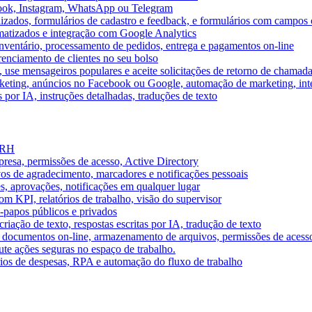
book, Instagram, WhatsApp ou Telegram
izados, formulários de cadastro e feedback, e formulários com campos 
omatizados e integração com Google Analytics
ventário, processamento de pedidos, entrega e pagamentos on-line
renciamento de clientes no seu bolso
e, use mensageiros populares e aceite solicitações de retorno de chamad
keting, anúncios no Facebook ou Google, automação de marketing, i
por IA, instruções detalhadas, traduções de texto
e RH
presa, permissões de acesso, Active Directory
vos de agradecimento, marcadores e notificações pessoais
s, aprovações, notificações em qualquer lugar
 KPI, relatórios de trabalho, visão do supervisor
-papos públicos e privados
riação de texto, respostas escritas por IA, tradução de texto
 documentos on-line, armazenamento de arquivos, permissões de acess
ute ações seguras no espaço de trabalho.
órios de despesas, RPA e automação do fluxo de trabalho