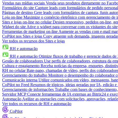
Vendas nas mídias sociais
Venda seus produtos diretamente no Face
Formulários do site
Capture leads com formulários de pedido personal
Páginas de destino
Gere leads com formulários de captura, funis aut
Loja on-line
Maximize o comércio eletrônico com gerenciamento de in
Sites e lojas on-line no celular
Design responsivo, pedidos on-line, ge
Widget do site
Ative o widget para conversar com os visitantes do sit
Ferramentas de marketing on-line
Aumente as vendas com e-mail mar
CoPilot nos Sites e lojas
Copy atraente sob demanda, imagens geradas 
Ver todos os recursos dos Sites e lojas
RH e automação
RH e automação
Otimize fluxos de trabalho e gerencie dados d
Gestão de colaboradores
Use perfis de colaboradores, estrutura da em
Cultura e engajamento
Receba notícias da empresa, enquetes, distinti
RH no celular
Bate-papo, chamadas de vídeo, perfis dos colaboradore
Gerenciamento do trabalho
Monitore o desempenho do colaborador com
Comunicação interna
Utilize comunicados em vídeo, mensagens, bate
CoPilot no Feed
Resumos de tópicos, ideias geradas por IA, edição e c
Gerenciamento de informações
Trabalhe com bases de conhecimento,
Servidor MCP
Conecte ferramentas de IA externas ao Bitrix24 e exec
Automação
Agilize as operações com solicitações, aprovações, relat
Ver todos os recursos de RH e automação
CoPilot