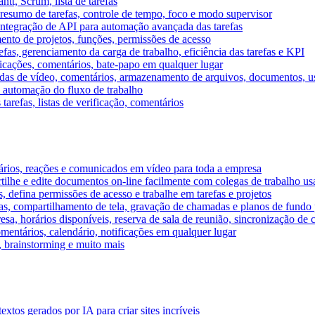
tt, Scrum, lista de tarefas
, resumo de tarefas, controle de tempo, foco e modo supervisor
 integração de API para automação avançada das tarefas
mento de projetos, funções, permissões de acesso
efas, gerenciamento da carga de trabalho, eficiência das tarefas e KPI
ficações, comentários, bate-papo em qualquer lugar
as de vídeo, comentários, armazenamento de arquivos, documentos, usu
 automação do fluxo de trabalho
tarefas, listas de verificação, comentários
ários, reações e comunicados em vídeo para toda a empresa
ilhe e edite documentos on-line facilmente com colegas de trabalho us
, defina permissões de acesso e trabalhe em tarefas e projetos
s, compartilhamento de tela, gravação de chamadas e planos de fundo 
sa, horários disponíveis, reserva de sala de reunião, sincronização de 
entários, calendário, notificações em qualquer lugar
A, brainstorming e muito mais
tos gerados por IA para criar sites incríveis