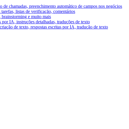
umo de chamadas, preenchimento automático de campos nos negócios
tarefas, listas de verificação, comentários
A, brainstorming e muito mais
por IA, instruções detalhadas, traduções de texto
riação de texto, respostas escritas por IA, tradução de texto