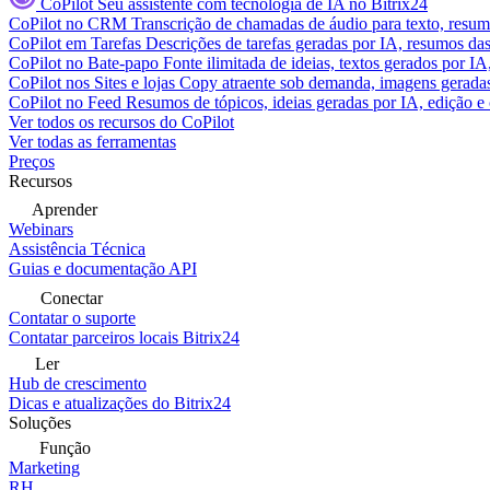
CoPilot
Seu assistente com tecnologia de IA no Bitrix24
CoPilot no CRM
Transcrição de chamadas de áudio para texto, res
CoPilot em Tarefas
Descrições de tarefas geradas por IA, resumos das 
CoPilot no Bate-papo
Fonte ilimitada de ideias, textos gerados por I
CoPilot nos Sites e lojas
Copy atraente sob demanda, imagens geradas 
CoPilot no Feed
Resumos de tópicos, ideias geradas por IA, edição e c
Ver todos os recursos do CoPilot
Ver todas as ferramentas
Preços
Recursos
Aprender
Webinars
Assistência Técnica
Guias e documentação API
Conectar
Contatar o suporte
Contatar parceiros locais Bitrix24
Ler
Hub de crescimento
Dicas e atualizações do Bitrix24
Soluções
Função
Marketing
RH