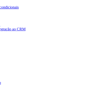
condicionais
a
ntegração ao CRM
o