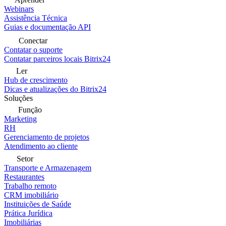
Webinars
Assistência Técnica
Guias e documentação API
Conectar
Contatar o suporte
Contatar parceiros locais Bitrix24
Ler
Hub de crescimento
Dicas e atualizações do Bitrix24
Soluções
Função
Marketing
RH
Gerenciamento de projetos
Atendimento ao cliente
Setor
Transporte e Armazenagem
Restaurantes
Trabalho remoto
CRM imobiliário
Instituições de Saúde
Prática Jurídica
Imobiliárias