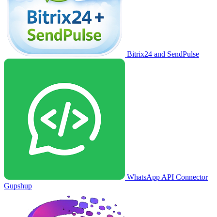
Bitrix24 and SendPulse
WhatsApp API Connector
Gupshup