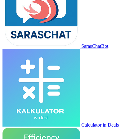
SarasChatBot
Calculator in Deals