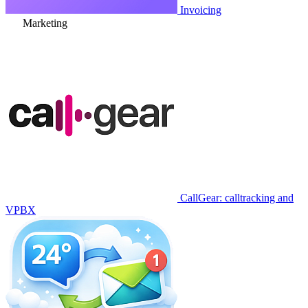
Invoicing
Marketing
CallGear: calltracking and
VPBX