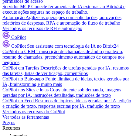
permissões de acesso
Servidor MCP
Conecte ferramentas de IA externas ao Bitrix24 e
execute ações seguras no espaço de trabalho.
Automação
Agilize as operações com solicitações, aprovações,
relatórios de despesas, RPA e automação do fluxo de trabalho
Ver todos os recursos de RH e automação
CoPilot
CoPilot
Seu assistente com tecnologia de IA no Bitrix24
CoPilot no CRM
Transcrição de chamadas de áudio para texto,
resumo de chamadas, preenchimento automático de campos nos
negócios
CoPilot em Tarefas
Descrições de tarefas geradas por IA, resumos
das tarefas, listas de verificação, comentários
CoPilot no Bate-papo
Fonte ilimitada de ideias, textos gerados por
IA, brainstorming e muito mais
CoPilot nos Sites e lojas
Copy atraente sob demanda, imagens
geradas por IA, instruções detalhadas, traduções de texto
CoPilot no Feed
Resumos de tópicos, ideias geradas por IA, edição
e criação de texto, respostas escritas por IA, tradução de texto
Ver todos os recursos do CoPilot
Ver todas as ferramentas
Preços
Recursos
Aprender