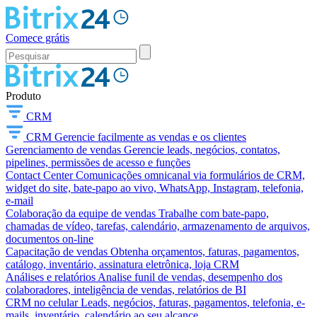
Comece grátis
Produto
CRM
CRM
Gerencie facilmente as vendas e os clientes
Gerenciamento de vendas
Gerencie leads, negócios, contatos,
pipelines, permissões de acesso e funções
Contact Center
Comunicações omnicanal via formulários de CRM,
widget do site, bate-papo ao vivo, WhatsApp, Instagram, telefonia,
e-mail
Colaboração da equipe de vendas
Trabalhe com bate-papo,
chamadas de vídeo, tarefas, calendário, armazenamento de arquivos,
documentos on-line
Capacitação de vendas
Obtenha orçamentos, faturas, pagamentos,
catálogo, inventário, assinatura eletrônica, loja CRM
Análises e relatórios
Analise funil de vendas, desempenho dos
colaboradores, inteligência de vendas, relatórios de BI
CRM no celular
Leads, negócios, faturas, pagamentos, telefonia, e-
mails, inventário, calendário ao seu alcance