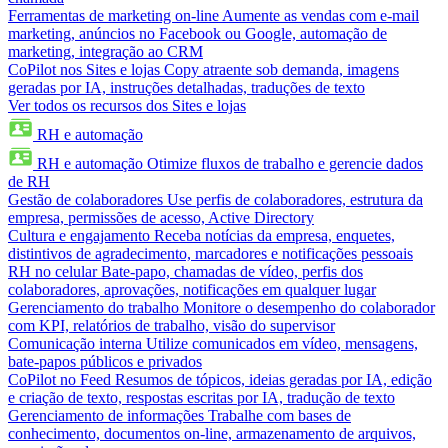
Ferramentas de marketing on-line
Aumente as vendas com e-mail
marketing, anúncios no Facebook ou Google, automação de
marketing, integração ao CRM
CoPilot nos Sites e lojas
Copy atraente sob demanda, imagens
geradas por IA, instruções detalhadas, traduções de texto
Ver todos os recursos dos Sites e lojas
RH e automação
RH e automação
Otimize fluxos de trabalho e gerencie dados
de RH
Gestão de colaboradores
Use perfis de colaboradores, estrutura da
empresa, permissões de acesso, Active Directory
Cultura e engajamento
Receba notícias da empresa, enquetes,
distintivos de agradecimento, marcadores e notificações pessoais
RH no celular
Bate-papo, chamadas de vídeo, perfis dos
colaboradores, aprovações, notificações em qualquer lugar
Gerenciamento do trabalho
Monitore o desempenho do colaborador
com KPI, relatórios de trabalho, visão do supervisor
Comunicação interna
Utilize comunicados em vídeo, mensagens,
bate-papos públicos e privados
CoPilot no Feed
Resumos de tópicos, ideias geradas por IA, edição
e criação de texto, respostas escritas por IA, tradução de texto
Gerenciamento de informações
Trabalhe com bases de
conhecimento, documentos on-line, armazenamento de arquivos,