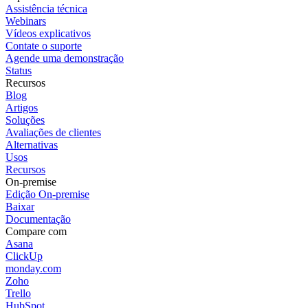
Assistência técnica
Webinars
Vídeos explicativos
Contate o suporte
Agende uma demonstração
Status
Recursos
Blog
Artigos
Soluções
Avaliações de clientes
Alternativas
Usos
Recursos
On-premise
Edição On-premise
Baixar
Documentação
Compare com
Asana
ClickUp
monday.com
Zoho
Trello
HubSpot