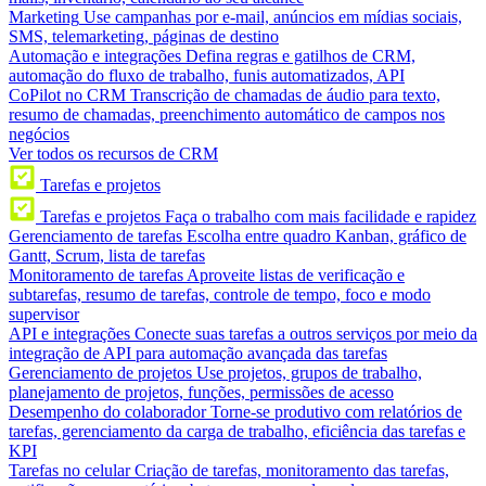
Marketing
Use campanhas por e-mail, anúncios em mídias sociais,
SMS, telemarketing, páginas de destino
Automação e integrações
Defina regras e gatilhos de CRM,
automação do fluxo de trabalho, funis automatizados, API
CoPilot no CRM
Transcrição de chamadas de áudio para texto,
resumo de chamadas, preenchimento automático de campos nos
negócios
Ver todos os recursos de CRM
Tarefas e projetos
Tarefas e projetos
Faça o trabalho com mais facilidade e rapidez
Gerenciamento de tarefas
Escolha entre quadro Kanban, gráfico de
Gantt, Scrum, lista de tarefas
Monitoramento de tarefas
Aproveite listas de verificação e
subtarefas, resumo de tarefas, controle de tempo, foco e modo
supervisor
API e integrações
Conecte suas tarefas a outros serviços por meio da
integração de API para automação avançada das tarefas
Gerenciamento de projetos
Use projetos, grupos de trabalho,
planejamento de projetos, funções, permissões de acesso
Desempenho do colaborador
Torne-se produtivo com relatórios de
tarefas, gerenciamento da carga de trabalho, eficiência das tarefas e
KPI
Tarefas no celular
Criação de tarefas, monitoramento das tarefas,