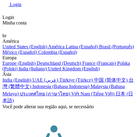
Login
Login
Minha conta
br
América
United States (English)
América Latina (Español)
Brasil (Português)
México (Español)
Colombia (Español)
Europa
Europe (English)
Deutschland (Deutsch)
France (Français)
Polska
(Polski)
Italia (Italiano)
United Kingdom (English)
Ásia
India (English)
UAE (عربي)
Türkiye (Türkçe)
中国 (简体中文)
台
灣 (繁體中文)
Indonesia (Bahasa Indonesia)
Malaysia (Bahasa
Melayu)
ประเทศไทย (ภาษาไทย)
Việt Nam (Tiếng Việt)
日本 (日
本語)
Você pode alterar sua região aqui, se necessário