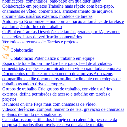
notificações, comentários, bate-papo em qualquer lugar
Colaboração em projetos
Trabalhe mais rápido com bate-papo,
chamadas de vídeo, comentários, armazenamento de arquivos,
documentos, usuários externos, modelos de tarefas
Automação
Economize tempo com a criação automática de tarefas e
a automação do fluxo de trabalho
CoPilot em Tarefas
Descrições de tarefas geradas por IA, resumos
das tarefas, listas de verificação, comentários
Ver todos os recursos de Tarefas e projetos
Colaboração
Colaboração
Potencialize o trabalho em equipe
Espaço de trabalho on-line
Use bate-papo, feed de atividades,
comentários, reações e comunicados em vídeo para toda a empresa
Documentos on-line e armazenamento de arquivos
Armazene,
compartilhe e edite documentos on-line facilmente com colegas de
trabalho usando o drive da empresa
Grupos de trabalho
Crie grupos de trabalho, convide usuários
externos, defina permissões de acesso e trabalhe em tarefas e
projetos
Reuniões on-line
Faça mais com chamadas de vídeo,
videoconferências, compartilhamento de tela, gravação de chamadas
e planos de fundo personalizados
Calendários compartilhados
Planeje com calendário pessoal e da
empresa, horários disponíveis, reserva de sala de reunião,