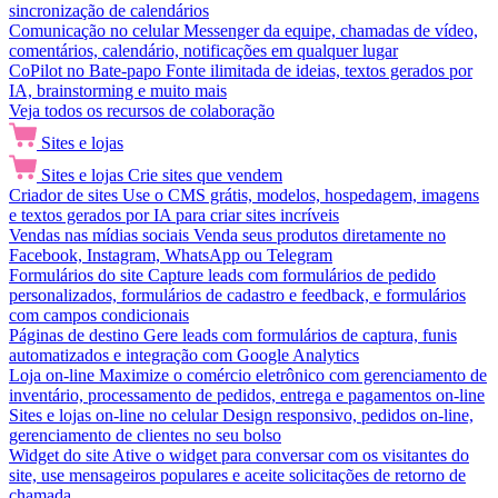
sincronização de calendários
Comunicação no celular
Messenger da equipe, chamadas de vídeo,
comentários, calendário, notificações em qualquer lugar
CoPilot no Bate-papo
Fonte ilimitada de ideias, textos gerados por
IA, brainstorming e muito mais
Veja todos os recursos de colaboração
Sites e lojas
Sites e lojas
Crie sites que vendem
Criador de sites
Use o CMS grátis, modelos, hospedagem, imagens
e textos gerados por IA para criar sites incríveis
Vendas nas mídias sociais
Venda seus produtos diretamente no
Facebook, Instagram, WhatsApp ou Telegram
Formulários do site
Capture leads com formulários de pedido
personalizados, formulários de cadastro e feedback, e formulários
com campos condicionais
Páginas de destino
Gere leads com formulários de captura, funis
automatizados e integração com Google Analytics
Loja on-line
Maximize o comércio eletrônico com gerenciamento de
inventário, processamento de pedidos, entrega e pagamentos on-line
Sites e lojas on-line no celular
Design responsivo, pedidos on-line,
gerenciamento de clientes no seu bolso
Widget do site
Ative o widget para conversar com os visitantes do
site, use mensageiros populares e aceite solicitações de retorno de
chamada