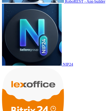
RoboREST - App builder
NIP24