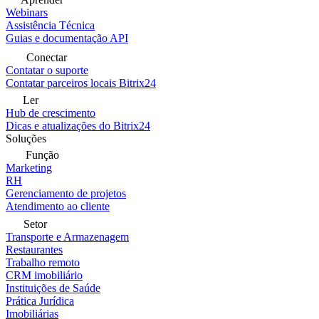
Webinars
Assistência Técnica
Guias e documentação API
Conectar
Contatar o suporte
Contatar parceiros locais Bitrix24
Ler
Hub de crescimento
Dicas e atualizações do Bitrix24
Soluções
Função
Marketing
RH
Gerenciamento de projetos
Atendimento ao cliente
Setor
Transporte e Armazenagem
Restaurantes
Trabalho remoto
CRM imobiliário
Instituições de Saúde
Prática Jurídica
Imobiliárias