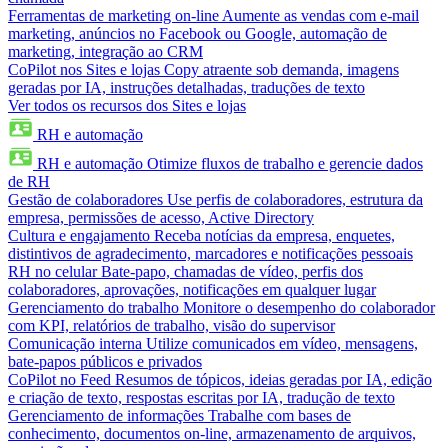
Ferramentas de marketing on-line
Aumente as vendas com e-mail
marketing, anúncios no Facebook ou Google, automação de
marketing, integração ao CRM
CoPilot nos Sites e lojas
Copy atraente sob demanda, imagens
geradas por IA, instruções detalhadas, traduções de texto
Ver todos os recursos dos Sites e lojas
RH e automação
RH e automação
Otimize fluxos de trabalho e gerencie dados
de RH
Gestão de colaboradores
Use perfis de colaboradores, estrutura da
empresa, permissões de acesso, Active Directory
Cultura e engajamento
Receba notícias da empresa, enquetes,
distintivos de agradecimento, marcadores e notificações pessoais
RH no celular
Bate-papo, chamadas de vídeo, perfis dos
colaboradores, aprovações, notificações em qualquer lugar
Gerenciamento do trabalho
Monitore o desempenho do colaborador
com KPI, relatórios de trabalho, visão do supervisor
Comunicação interna
Utilize comunicados em vídeo, mensagens,
bate-papos públicos e privados
CoPilot no Feed
Resumos de tópicos, ideias geradas por IA, edição
e criação de texto, respostas escritas por IA, tradução de texto
Gerenciamento de informações
Trabalhe com bases de
conhecimento, documentos on-line, armazenamento de arquivos,