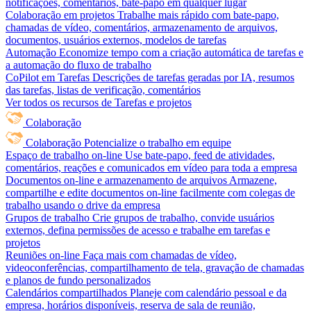
notificações, comentários, bate-papo em qualquer lugar
Colaboração em projetos
Trabalhe mais rápido com bate-papo,
chamadas de vídeo, comentários, armazenamento de arquivos,
documentos, usuários externos, modelos de tarefas
Automação
Economize tempo com a criação automática de tarefas e
a automação do fluxo de trabalho
CoPilot em Tarefas
Descrições de tarefas geradas por IA, resumos
das tarefas, listas de verificação, comentários
Ver todos os recursos de Tarefas e projetos
Colaboração
Colaboração
Potencialize o trabalho em equipe
Espaço de trabalho on-line
Use bate-papo, feed de atividades,
comentários, reações e comunicados em vídeo para toda a empresa
Documentos on-line e armazenamento de arquivos
Armazene,
compartilhe e edite documentos on-line facilmente com colegas de
trabalho usando o drive da empresa
Grupos de trabalho
Crie grupos de trabalho, convide usuários
externos, defina permissões de acesso e trabalhe em tarefas e
projetos
Reuniões on-line
Faça mais com chamadas de vídeo,
videoconferências, compartilhamento de tela, gravação de chamadas
e planos de fundo personalizados
Calendários compartilhados
Planeje com calendário pessoal e da
empresa, horários disponíveis, reserva de sala de reunião,