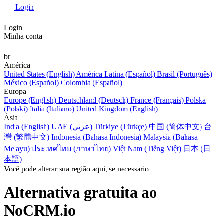
Login
Login
Minha conta
br
América
United States (English)
América Latina (Español)
Brasil (Português)
México (Español)
Colombia (Español)
Europa
Europe (English)
Deutschland (Deutsch)
France (Français)
Polska
(Polski)
Italia (Italiano)
United Kingdom (English)
Ásia
India (English)
UAE (عربي)
Türkiye (Türkçe)
中国 (简体中文)
台
灣 (繁體中文)
Indonesia (Bahasa Indonesia)
Malaysia (Bahasa
Melayu)
ประเทศไทย (ภาษาไทย)
Việt Nam (Tiếng Việt)
日本 (日
本語)
Você pode alterar sua região aqui, se necessário
Alternativa gratuita ao
NoCRM.io