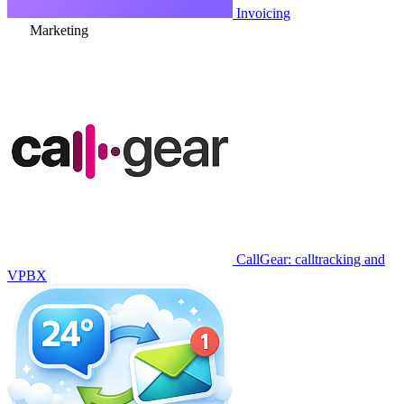
Invoicing
Marketing
CallGear: calltracking and
VPBX