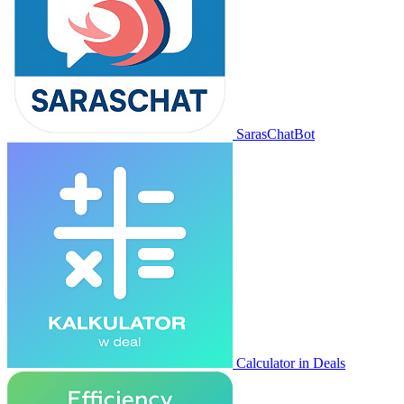
SarasChatBot
Calculator in Deals