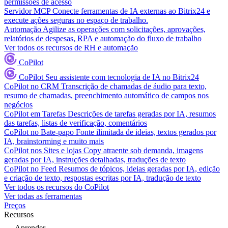
permissões de acesso
Servidor MCP
Conecte ferramentas de IA externas ao Bitrix24 e
execute ações seguras no espaço de trabalho.
Automação
Agilize as operações com solicitações, aprovações,
relatórios de despesas, RPA e automação do fluxo de trabalho
Ver todos os recursos de RH e automação
CoPilot
CoPilot
Seu assistente com tecnologia de IA no Bitrix24
CoPilot no CRM
Transcrição de chamadas de áudio para texto,
resumo de chamadas, preenchimento automático de campos nos
negócios
CoPilot em Tarefas
Descrições de tarefas geradas por IA, resumos
das tarefas, listas de verificação, comentários
CoPilot no Bate-papo
Fonte ilimitada de ideias, textos gerados por
IA, brainstorming e muito mais
CoPilot nos Sites e lojas
Copy atraente sob demanda, imagens
geradas por IA, instruções detalhadas, traduções de texto
CoPilot no Feed
Resumos de tópicos, ideias geradas por IA, edição
e criação de texto, respostas escritas por IA, tradução de texto
Ver todos os recursos do CoPilot
Ver todas as ferramentas
Preços
Recursos
Aprender