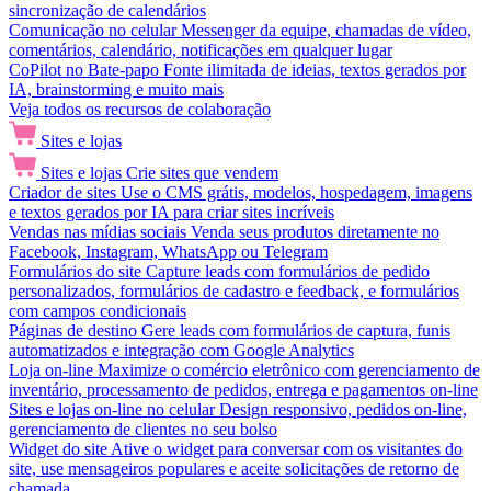
sincronização de calendários
Comunicação no celular
Messenger da equipe, chamadas de vídeo,
comentários, calendário, notificações em qualquer lugar
CoPilot no Bate-papo
Fonte ilimitada de ideias, textos gerados por
IA, brainstorming e muito mais
Veja todos os recursos de colaboração
Sites e lojas
Sites e lojas
Crie sites que vendem
Criador de sites
Use o CMS grátis, modelos, hospedagem, imagens
e textos gerados por IA para criar sites incríveis
Vendas nas mídias sociais
Venda seus produtos diretamente no
Facebook, Instagram, WhatsApp ou Telegram
Formulários do site
Capture leads com formulários de pedido
personalizados, formulários de cadastro e feedback, e formulários
com campos condicionais
Páginas de destino
Gere leads com formulários de captura, funis
automatizados e integração com Google Analytics
Loja on-line
Maximize o comércio eletrônico com gerenciamento de
inventário, processamento de pedidos, entrega e pagamentos on-line
Sites e lojas on-line no celular
Design responsivo, pedidos on-line,
gerenciamento de clientes no seu bolso
Widget do site
Ative o widget para conversar com os visitantes do
site, use mensageiros populares e aceite solicitações de retorno de
chamada