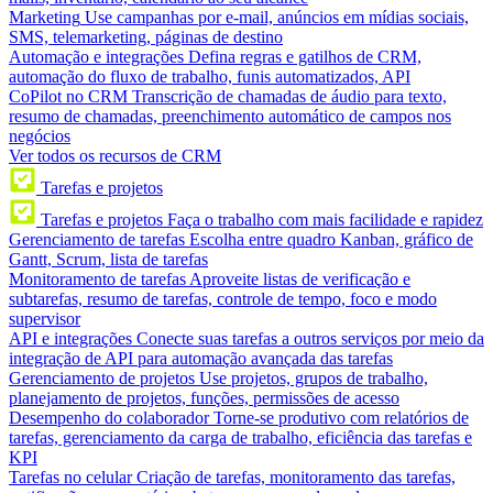
Marketing
Use campanhas por e-mail, anúncios em mídias sociais,
SMS, telemarketing, páginas de destino
Automação e integrações
Defina regras e gatilhos de CRM,
automação do fluxo de trabalho, funis automatizados, API
CoPilot no CRM
Transcrição de chamadas de áudio para texto,
resumo de chamadas, preenchimento automático de campos nos
negócios
Ver todos os recursos de CRM
Tarefas e projetos
Tarefas e projetos
Faça o trabalho com mais facilidade e rapidez
Gerenciamento de tarefas
Escolha entre quadro Kanban, gráfico de
Gantt, Scrum, lista de tarefas
Monitoramento de tarefas
Aproveite listas de verificação e
subtarefas, resumo de tarefas, controle de tempo, foco e modo
supervisor
API e integrações
Conecte suas tarefas a outros serviços por meio da
integração de API para automação avançada das tarefas
Gerenciamento de projetos
Use projetos, grupos de trabalho,
planejamento de projetos, funções, permissões de acesso
Desempenho do colaborador
Torne-se produtivo com relatórios de
tarefas, gerenciamento da carga de trabalho, eficiência das tarefas e
KPI
Tarefas no celular
Criação de tarefas, monitoramento das tarefas,