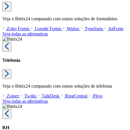
Veja o Bitrix24 comparado com outras soluções de formulários
Zoho Forms
Google Forms
Wufoo
Typeform
JotForm
Veja todas as alternativas
Telefonia
Veja o Bitrix24 comparado com outras soluções de telefonia
Zoiper
Twilio
TalkDesk
RingCentral
Plivo
Veja todas as alternativas
RH