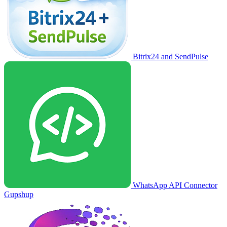
Bitrix24 and SendPulse
WhatsApp API Connector
Gupshup