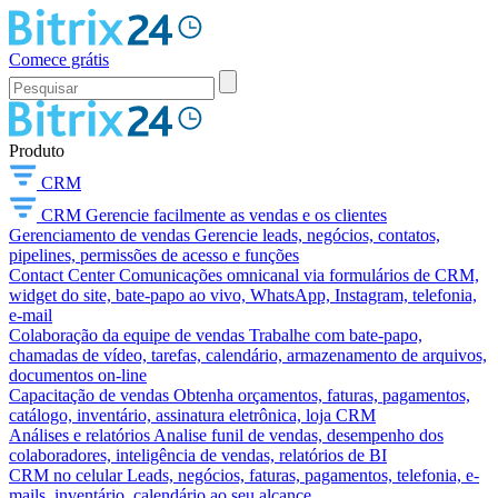
Comece grátis
Produto
CRM
CRM
Gerencie facilmente as vendas e os clientes
Gerenciamento de vendas
Gerencie leads, negócios, contatos,
pipelines, permissões de acesso e funções
Contact Center
Comunicações omnicanal via formulários de CRM,
widget do site, bate-papo ao vivo, WhatsApp, Instagram, telefonia,
e-mail
Colaboração da equipe de vendas
Trabalhe com bate-papo,
chamadas de vídeo, tarefas, calendário, armazenamento de arquivos,
documentos on-line
Capacitação de vendas
Obtenha orçamentos, faturas, pagamentos,
catálogo, inventário, assinatura eletrônica, loja CRM
Análises e relatórios
Analise funil de vendas, desempenho dos
colaboradores, inteligência de vendas, relatórios de BI
CRM no celular
Leads, negócios, faturas, pagamentos, telefonia, e-
mails, inventário, calendário ao seu alcance