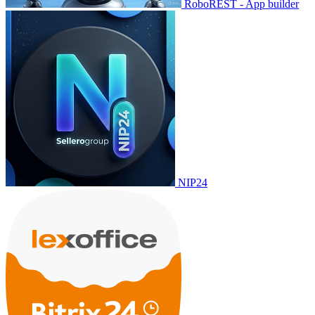
RoboREST - App builder
NIP24