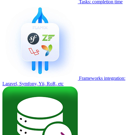
Tasks: completion time
Frameworks integration:
Laravel, Symfony, Yii, RoR, etc