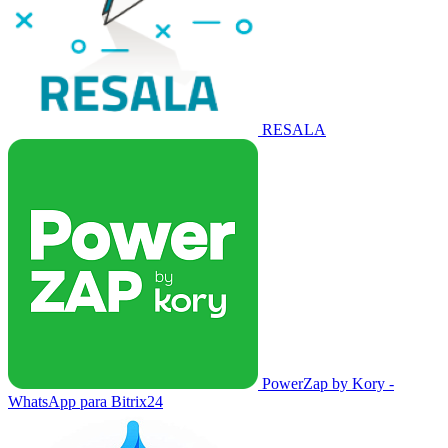
RESALA
PowerZap by Kory -
WhatsApp para Bitrix24