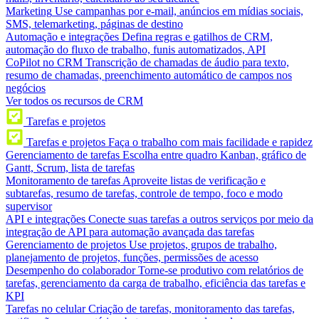
Marketing
Use campanhas por e-mail, anúncios em mídias sociais,
SMS, telemarketing, páginas de destino
Automação e integrações
Defina regras e gatilhos de CRM,
automação do fluxo de trabalho, funis automatizados, API
CoPilot no CRM
Transcrição de chamadas de áudio para texto,
resumo de chamadas, preenchimento automático de campos nos
negócios
Ver todos os recursos de CRM
Tarefas e projetos
Tarefas e projetos
Faça o trabalho com mais facilidade e rapidez
Gerenciamento de tarefas
Escolha entre quadro Kanban, gráfico de
Gantt, Scrum, lista de tarefas
Monitoramento de tarefas
Aproveite listas de verificação e
subtarefas, resumo de tarefas, controle de tempo, foco e modo
supervisor
API e integrações
Conecte suas tarefas a outros serviços por meio da
integração de API para automação avançada das tarefas
Gerenciamento de projetos
Use projetos, grupos de trabalho,
planejamento de projetos, funções, permissões de acesso
Desempenho do colaborador
Torne-se produtivo com relatórios de
tarefas, gerenciamento da carga de trabalho, eficiência das tarefas e
KPI
Tarefas no celular
Criação de tarefas, monitoramento das tarefas,