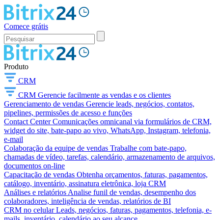
Comece grátis
Produto
CRM
CRM
Gerencie facilmente as vendas e os clientes
Gerenciamento de vendas
Gerencie leads, negócios, contatos,
pipelines, permissões de acesso e funções
Contact Center
Comunicações omnicanal via formulários de CRM,
widget do site, bate-papo ao vivo, WhatsApp, Instagram, telefonia,
e-mail
Colaboração da equipe de vendas
Trabalhe com bate-papo,
chamadas de vídeo, tarefas, calendário, armazenamento de arquivos,
documentos on-line
Capacitação de vendas
Obtenha orçamentos, faturas, pagamentos,
catálogo, inventário, assinatura eletrônica, loja CRM
Análises e relatórios
Analise funil de vendas, desempenho dos
colaboradores, inteligência de vendas, relatórios de BI
CRM no celular
Leads, negócios, faturas, pagamentos, telefonia, e-
mails, inventário, calendário ao seu alcance