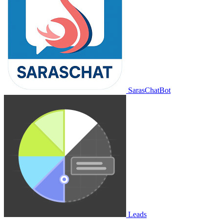
SarasChatBot
Leads