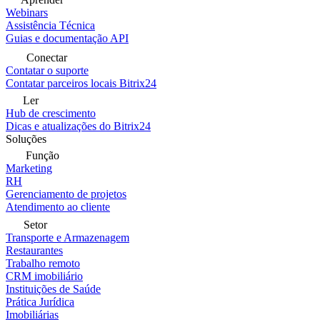
Webinars
Assistência Técnica
Guias e documentação API
Conectar
Contatar o suporte
Contatar parceiros locais Bitrix24
Ler
Hub de crescimento
Dicas e atualizações do Bitrix24
Soluções
Função
Marketing
RH
Gerenciamento de projetos
Atendimento ao cliente
Setor
Transporte e Armazenagem
Restaurantes
Trabalho remoto
CRM imobiliário
Instituições de Saúde
Prática Jurídica
Imobiliárias