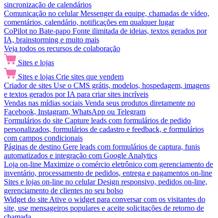
sincronização de calendários
Comunicação no celular
Messenger da equipe, chamadas de vídeo,
comentários, calendário, notificações em qualquer lugar
CoPilot no Bate-papo
Fonte ilimitada de ideias, textos gerados por
IA, brainstorming e muito mais
Veja todos os recursos de colaboração
Sites e lojas
Sites e lojas
Crie sites que vendem
Criador de sites
Use o CMS grátis, modelos, hospedagem, imagens
e textos gerados por IA para criar sites incríveis
Vendas nas mídias sociais
Venda seus produtos diretamente no
Facebook, Instagram, WhatsApp ou Telegram
Formulários do site
Capture leads com formulários de pedido
personalizados, formulários de cadastro e feedback, e formulários
com campos condicionais
Páginas de destino
Gere leads com formulários de captura, funis
automatizados e integração com Google Analytics
Loja on-line
Maximize o comércio eletrônico com gerenciamento de
inventário, processamento de pedidos, entrega e pagamentos on-line
Sites e lojas on-line no celular
Design responsivo, pedidos on-line,
gerenciamento de clientes no seu bolso
Widget do site
Ative o widget para conversar com os visitantes do
site, use mensageiros populares e aceite solicitações de retorno de
chamada