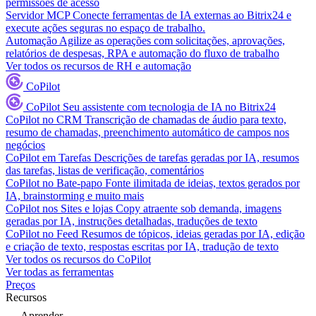
permissões de acesso
Servidor MCP
Conecte ferramentas de IA externas ao Bitrix24 e
execute ações seguras no espaço de trabalho.
Automação
Agilize as operações com solicitações, aprovações,
relatórios de despesas, RPA e automação do fluxo de trabalho
Ver todos os recursos de RH e automação
CoPilot
CoPilot
Seu assistente com tecnologia de IA no Bitrix24
CoPilot no CRM
Transcrição de chamadas de áudio para texto,
resumo de chamadas, preenchimento automático de campos nos
negócios
CoPilot em Tarefas
Descrições de tarefas geradas por IA, resumos
das tarefas, listas de verificação, comentários
CoPilot no Bate-papo
Fonte ilimitada de ideias, textos gerados por
IA, brainstorming e muito mais
CoPilot nos Sites e lojas
Copy atraente sob demanda, imagens
geradas por IA, instruções detalhadas, traduções de texto
CoPilot no Feed
Resumos de tópicos, ideias geradas por IA, edição
e criação de texto, respostas escritas por IA, tradução de texto
Ver todos os recursos do CoPilot
Ver todas as ferramentas
Preços
Recursos
Aprender