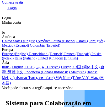
Comece grátis
Login
Login
Minha conta
br
América
United States (English)
América Latina (Español)
Brasil (Português)
México (Español)
Colombia (Español)
Europa
Europe (English)
Deutschland (Deutsch)
France (Français)
Polska
(Polski)
Italia (Italiano)
United Kingdom (English)
Ásia
India (English)
UAE (عربي)
Türkiye (Türkçe)
中国 (简体中文)
台
灣 (繁體中文)
Indonesia (Bahasa Indonesia)
Malaysia (Bahasa
Melayu)
ประเทศไทย (ภาษาไทย)
Việt Nam (Tiếng Việt)
日本 (日
本語)
Você pode alterar sua região aqui, se necessário
Sistema para Colaboração em