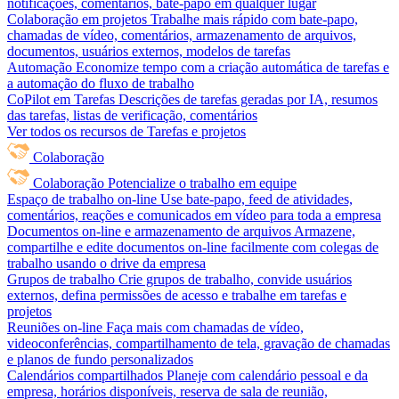
notificações, comentários, bate-papo em qualquer lugar
Colaboração em projetos
Trabalhe mais rápido com bate-papo,
chamadas de vídeo, comentários, armazenamento de arquivos,
documentos, usuários externos, modelos de tarefas
Automação
Economize tempo com a criação automática de tarefas e
a automação do fluxo de trabalho
CoPilot em Tarefas
Descrições de tarefas geradas por IA, resumos
das tarefas, listas de verificação, comentários
Ver todos os recursos de Tarefas e projetos
Colaboração
Colaboração
Potencialize o trabalho em equipe
Espaço de trabalho on-line
Use bate-papo, feed de atividades,
comentários, reações e comunicados em vídeo para toda a empresa
Documentos on-line e armazenamento de arquivos
Armazene,
compartilhe e edite documentos on-line facilmente com colegas de
trabalho usando o drive da empresa
Grupos de trabalho
Crie grupos de trabalho, convide usuários
externos, defina permissões de acesso e trabalhe em tarefas e
projetos
Reuniões on-line
Faça mais com chamadas de vídeo,
videoconferências, compartilhamento de tela, gravação de chamadas
e planos de fundo personalizados
Calendários compartilhados
Planeje com calendário pessoal e da
empresa, horários disponíveis, reserva de sala de reunião,