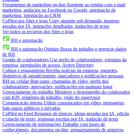
Ferramentas de marketing on-line
Aumente as vendas com e-mail
marketing, anúncios no Facebook ou Google, automação de
marketing, integração ao CRM
CoPilot nos Sites e lojas
Copy atraente sob demanda, imagens
geradas por IA, instruções detalhadas, traduções de texto
Ver todos os recursos dos Sites e lojas
RH e automação
RH e automação
Otimize fluxos de trabalho e gerencie dados
de RH
Gestão de colaboradores
Use perfis de colaboradores, estrutura da
empresa, permissões de acesso, Active Directory
Cultura e engajamento
Receba notícias da empresa, enquetes,
distintivos de agradecimento, marcadores e notificações pessoais
RH no celular
Bate-papo, chamadas de vídeo, perfis dos
colaboradores, aprovações, notificações em qualquer lugar
Gerenciamento do trabalho
Monitore o desempenho do colaborador
com KPI, relatórios de trabalho, visão do supervisor
Comunicação interna
Utilize comunicados em vídeo, mensagens,
bate-papos públicos e privados
CoPilot no Feed
Resumos de tópicos, ideias geradas por IA, edição
e criação de texto, respostas escritas por IA, tradução de texto
Gerenciamento de informações
Trabalhe com bases de
conhecimento, documentos on-line, armazenamento de arquivos,