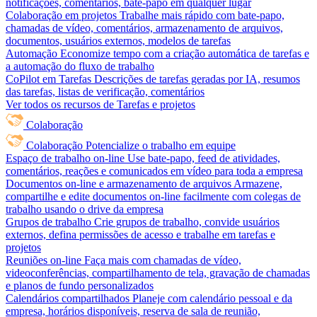
notificações, comentários, bate-papo em qualquer lugar
Colaboração em projetos
Trabalhe mais rápido com bate-papo,
chamadas de vídeo, comentários, armazenamento de arquivos,
documentos, usuários externos, modelos de tarefas
Automação
Economize tempo com a criação automática de tarefas e
a automação do fluxo de trabalho
CoPilot em Tarefas
Descrições de tarefas geradas por IA, resumos
das tarefas, listas de verificação, comentários
Ver todos os recursos de Tarefas e projetos
Colaboração
Colaboração
Potencialize o trabalho em equipe
Espaço de trabalho on-line
Use bate-papo, feed de atividades,
comentários, reações e comunicados em vídeo para toda a empresa
Documentos on-line e armazenamento de arquivos
Armazene,
compartilhe e edite documentos on-line facilmente com colegas de
trabalho usando o drive da empresa
Grupos de trabalho
Crie grupos de trabalho, convide usuários
externos, defina permissões de acesso e trabalhe em tarefas e
projetos
Reuniões on-line
Faça mais com chamadas de vídeo,
videoconferências, compartilhamento de tela, gravação de chamadas
e planos de fundo personalizados
Calendários compartilhados
Planeje com calendário pessoal e da
empresa, horários disponíveis, reserva de sala de reunião,