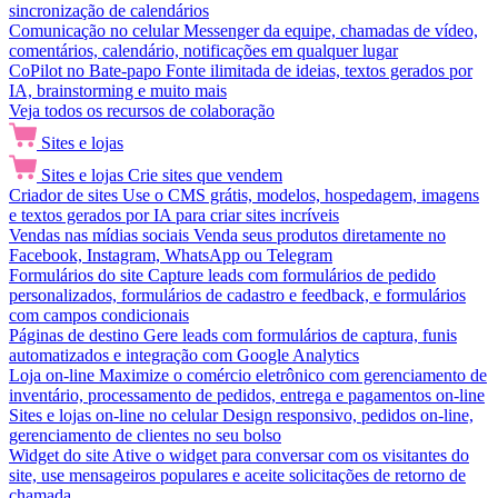
sincronização de calendários
Comunicação no celular
Messenger da equipe, chamadas de vídeo,
comentários, calendário, notificações em qualquer lugar
CoPilot no Bate-papo
Fonte ilimitada de ideias, textos gerados por
IA, brainstorming e muito mais
Veja todos os recursos de colaboração
Sites e lojas
Sites e lojas
Crie sites que vendem
Criador de sites
Use o CMS grátis, modelos, hospedagem, imagens
e textos gerados por IA para criar sites incríveis
Vendas nas mídias sociais
Venda seus produtos diretamente no
Facebook, Instagram, WhatsApp ou Telegram
Formulários do site
Capture leads com formulários de pedido
personalizados, formulários de cadastro e feedback, e formulários
com campos condicionais
Páginas de destino
Gere leads com formulários de captura, funis
automatizados e integração com Google Analytics
Loja on-line
Maximize o comércio eletrônico com gerenciamento de
inventário, processamento de pedidos, entrega e pagamentos on-line
Sites e lojas on-line no celular
Design responsivo, pedidos on-line,
gerenciamento de clientes no seu bolso
Widget do site
Ative o widget para conversar com os visitantes do
site, use mensageiros populares e aceite solicitações de retorno de
chamada