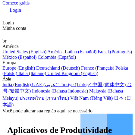
Comece grátis
Login
Login
Minha conta
br
América
United States (English)
América Latina (Español)
Brasil (Português)
México (Español)
Colombia (Español)
Europa
Europe (English)
Deutschland (Deutsch)
France (Français)
Polska
(Polski)
Italia (Italiano)
United Kingdom (English)
Ásia
India (English)
UAE (عربي)
Türkiye (Türkçe)
中国 (简体中文)
台
灣 (繁體中文)
Indonesia (Bahasa Indonesia)
Malaysia (Bahasa
Melayu)
ประเทศไทย (ภาษาไทย)
Việt Nam (Tiếng Việt)
日本 (日
本語)
Você pode alterar sua região aqui, se necessário
Aplicativos de Produtividade