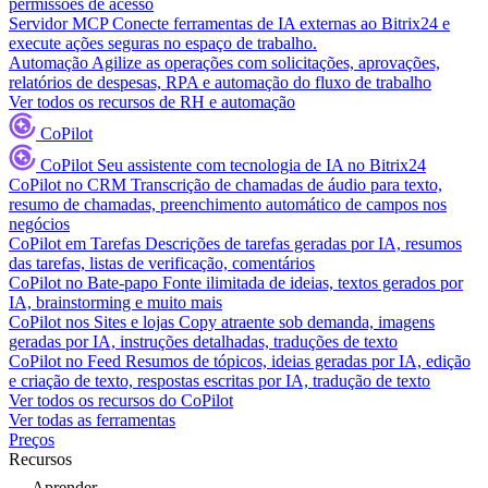
permissões de acesso
Servidor MCP
Conecte ferramentas de IA externas ao Bitrix24 e
execute ações seguras no espaço de trabalho.
Automação
Agilize as operações com solicitações, aprovações,
relatórios de despesas, RPA e automação do fluxo de trabalho
Ver todos os recursos de RH e automação
CoPilot
CoPilot
Seu assistente com tecnologia de IA no Bitrix24
CoPilot no CRM
Transcrição de chamadas de áudio para texto,
resumo de chamadas, preenchimento automático de campos nos
negócios
CoPilot em Tarefas
Descrições de tarefas geradas por IA, resumos
das tarefas, listas de verificação, comentários
CoPilot no Bate-papo
Fonte ilimitada de ideias, textos gerados por
IA, brainstorming e muito mais
CoPilot nos Sites e lojas
Copy atraente sob demanda, imagens
geradas por IA, instruções detalhadas, traduções de texto
CoPilot no Feed
Resumos de tópicos, ideias geradas por IA, edição
e criação de texto, respostas escritas por IA, tradução de texto
Ver todos os recursos do CoPilot
Ver todas as ferramentas
Preços
Recursos
Aprender