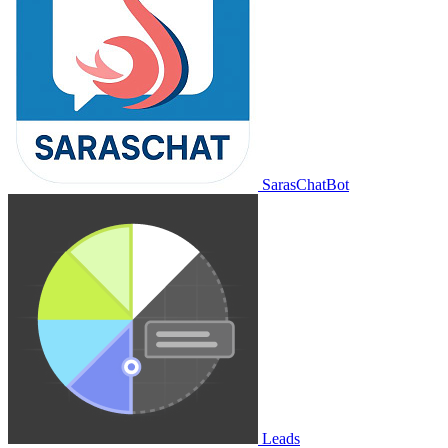
SarasChatBot
Leads