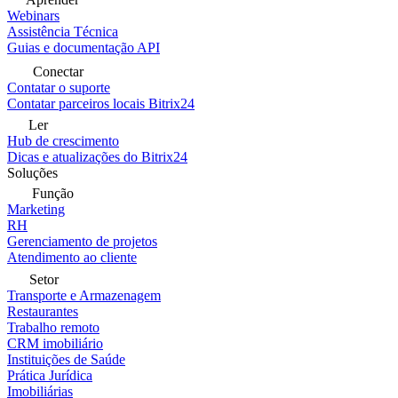
Webinars
Assistência Técnica
Guias e documentação API
Conectar
Contatar o suporte
Contatar parceiros locais Bitrix24
Ler
Hub de crescimento
Dicas e atualizações do Bitrix24
Soluções
Função
Marketing
RH
Gerenciamento de projetos
Atendimento ao cliente
Setor
Transporte e Armazenagem
Restaurantes
Trabalho remoto
CRM imobiliário
Instituições de Saúde
Prática Jurídica
Imobiliárias