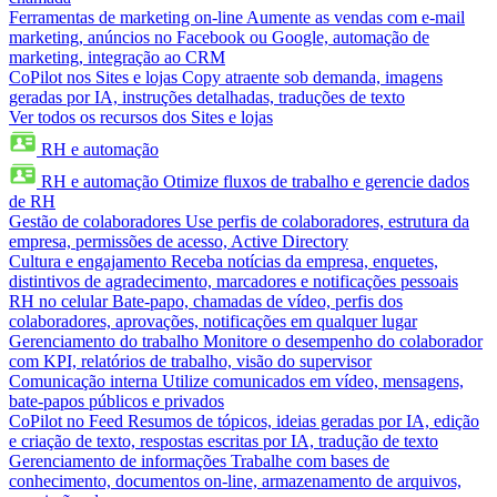
Ferramentas de marketing on-line
Aumente as vendas com e-mail
marketing, anúncios no Facebook ou Google, automação de
marketing, integração ao CRM
CoPilot nos Sites e lojas
Copy atraente sob demanda, imagens
geradas por IA, instruções detalhadas, traduções de texto
Ver todos os recursos dos Sites e lojas
RH e automação
RH e automação
Otimize fluxos de trabalho e gerencie dados
de RH
Gestão de colaboradores
Use perfis de colaboradores, estrutura da
empresa, permissões de acesso, Active Directory
Cultura e engajamento
Receba notícias da empresa, enquetes,
distintivos de agradecimento, marcadores e notificações pessoais
RH no celular
Bate-papo, chamadas de vídeo, perfis dos
colaboradores, aprovações, notificações em qualquer lugar
Gerenciamento do trabalho
Monitore o desempenho do colaborador
com KPI, relatórios de trabalho, visão do supervisor
Comunicação interna
Utilize comunicados em vídeo, mensagens,
bate-papos públicos e privados
CoPilot no Feed
Resumos de tópicos, ideias geradas por IA, edição
e criação de texto, respostas escritas por IA, tradução de texto
Gerenciamento de informações
Trabalhe com bases de
conhecimento, documentos on-line, armazenamento de arquivos,