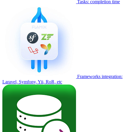
Tasks: completion time
Frameworks integration:
Laravel, Symfony, Yii, RoR, etc