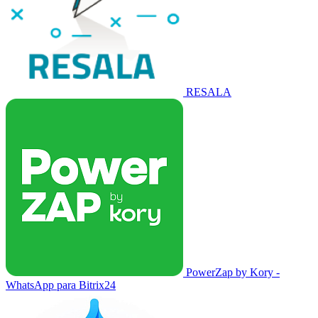
RESALA
PowerZap by Kory -
WhatsApp para Bitrix24