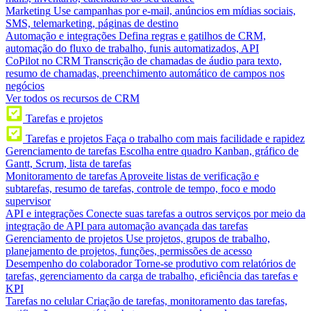
Marketing
Use campanhas por e-mail, anúncios em mídias sociais,
SMS, telemarketing, páginas de destino
Automação e integrações
Defina regras e gatilhos de CRM,
automação do fluxo de trabalho, funis automatizados, API
CoPilot no CRM
Transcrição de chamadas de áudio para texto,
resumo de chamadas, preenchimento automático de campos nos
negócios
Ver todos os recursos de CRM
Tarefas e projetos
Tarefas e projetos
Faça o trabalho com mais facilidade e rapidez
Gerenciamento de tarefas
Escolha entre quadro Kanban, gráfico de
Gantt, Scrum, lista de tarefas
Monitoramento de tarefas
Aproveite listas de verificação e
subtarefas, resumo de tarefas, controle de tempo, foco e modo
supervisor
API e integrações
Conecte suas tarefas a outros serviços por meio da
integração de API para automação avançada das tarefas
Gerenciamento de projetos
Use projetos, grupos de trabalho,
planejamento de projetos, funções, permissões de acesso
Desempenho do colaborador
Torne-se produtivo com relatórios de
tarefas, gerenciamento da carga de trabalho, eficiência das tarefas e
KPI
Tarefas no celular
Criação de tarefas, monitoramento das tarefas,