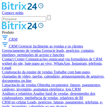
Comece grátis
Produto
CRM
CRM
Gerencie facilmente as vendas e os clientes
Gerenciamento de vendas
Gerencie leads, negócios, contatos,
pipelines, permissões de acesso e funções
Contact Center
Comunicações omnicanal via formulários de CRM,
widget do site, bate-papo ao vivo, WhatsApp, Instagram, telefonia,
e-mail
Colaboração da equipe de vendas
Trabalhe com bate-papo,
chamadas de vídeo, tarefas, calendário, armazenamento de arquivos,
documentos on-line
Capacitação de vendas
Obtenha orçamentos, faturas, pagamentos,
catálogo, inventário, assinatura eletrônica, loja CRM
Análises e relatórios
Analise funil de vendas, desempenho dos
colaboradores, inteligência de vendas, relatórios de BI
CRM no celular
Leads, negócios, faturas, pagamentos, telefonia, e-
mails, inventário, calendário ao seu alcance