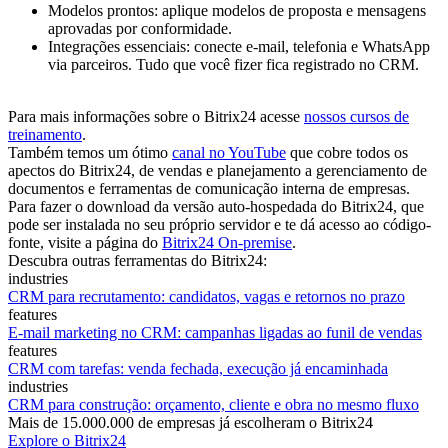
Modelos prontos: aplique modelos de proposta e mensagens
aprovadas por conformidade.
Integrações essenciais: conecte e-mail, telefonia e WhatsApp
via parceiros. Tudo que você fizer fica registrado no CRM.
Para mais informações sobre o Bitrix24 acesse
nossos cursos de
treinamento
.
Também temos um ótimo
canal no YouTube
que cobre todos os
apectos do Bitrix24, de vendas e planejamento a gerenciamento de
documentos e ferramentas de comunicação interna de empresas.
Para fazer o download da versão auto-hospedada do Bitrix24, que
pode ser instalada no seu próprio servidor e te dá acesso ao código-
fonte, visite a página do
Bitrix24 On-premise
.
Descubra outras ferramentas do Bitrix24:
industries
CRM para recrutamento: candidatos, vagas e retornos no prazo
features
E-mail marketing no CRM: campanhas ligadas ao funil de vendas
features
CRM com tarefas: venda fechada, execução já encaminhada
industries
CRM para construção: orçamento, cliente e obra no mesmo fluxo
Mais de 15.000.000 de empresas já escolheram o Bitrix24
Explore o Bitrix24