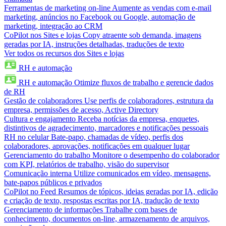
Ferramentas de marketing on-line
Aumente as vendas com e-mail
marketing, anúncios no Facebook ou Google, automação de
marketing, integração ao CRM
CoPilot nos Sites e lojas
Copy atraente sob demanda, imagens
geradas por IA, instruções detalhadas, traduções de texto
Ver todos os recursos dos Sites e lojas
RH e automação
RH e automação
Otimize fluxos de trabalho e gerencie dados
de RH
Gestão de colaboradores
Use perfis de colaboradores, estrutura da
empresa, permissões de acesso, Active Directory
Cultura e engajamento
Receba notícias da empresa, enquetes,
distintivos de agradecimento, marcadores e notificações pessoais
RH no celular
Bate-papo, chamadas de vídeo, perfis dos
colaboradores, aprovações, notificações em qualquer lugar
Gerenciamento do trabalho
Monitore o desempenho do colaborador
com KPI, relatórios de trabalho, visão do supervisor
Comunicação interna
Utilize comunicados em vídeo, mensagens,
bate-papos públicos e privados
CoPilot no Feed
Resumos de tópicos, ideias geradas por IA, edição
e criação de texto, respostas escritas por IA, tradução de texto
Gerenciamento de informações
Trabalhe com bases de
conhecimento, documentos on-line, armazenamento de arquivos,