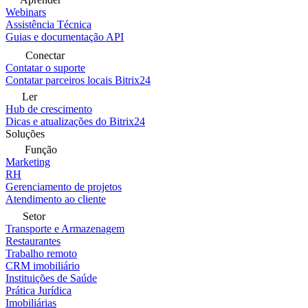
Webinars
Assistência Técnica
Guias e documentação API
Conectar
Contatar o suporte
Contatar parceiros locais Bitrix24
Ler
Hub de crescimento
Dicas e atualizações do Bitrix24
Soluções
Função
Marketing
RH
Gerenciamento de projetos
Atendimento ao cliente
Setor
Transporte e Armazenagem
Restaurantes
Trabalho remoto
CRM imobiliário
Instituições de Saúde
Prática Jurídica
Imobiliárias