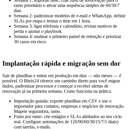
Semana 1: importar base, criar funil de Renovação para o
ramo prioritário e ativar uma sequência simples de 60/30/7
dias.
Semana 2: padronizar modelos de e-mail e WhatsApp, definir
SLAs por etapa e treinar o time em 1 hora.
Semana 3: ligar telefonia e calendário, revisar motivos de
perda e ajustar o playbook.
Semana 4: analisar o primeiro painel de retenção e priorizar
30 casos em risco.
Implantação rápida e migração sem dor
Sair de planilhas e entrar em produção em dias — não meses — é
possível. O Bitrix24 oferece um caminho direto para você migrar
dados, padronizar processos e começar a receber alertas de
renovação já na primeira semana. Como funciona na prática.
Importação guiada: exporte planilhas em CSV e use o
importador para contatos, empresas e negócios de renovação.
Mapeie seguradora, ramo.
Funis por ramo: crie estágios e SLAs alinhados ao seu ciclo
real. Configure automações de 120/90/60/30/15/7/1 dia(s)
com tarefas, e-mails.