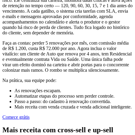
risco. Ele centraliza sua carteira, monitora datas críticas e ativa ações
de retenção no tempo certo — 120, 90, 60, 30, 15, 7 e 1 dia antes do
vencimento. A cada gatilho, o sistema cria tarefas com SLA, envia
e-mails e mensagens aprovadas por conformidade, agenda
acompanhamentos no calendário e alerta o produtor e o gestor
quando há risco de perda de clientes. Tudo fica logado no histórico
do cliente, sem depender de memória.
Faça as contas: perder 5 renovações por mês, com comissão média
de R$ 1.200, custa R$ 72.000 por ano. Agora inclua o valor
vitalício: um cliente de Auto que renova por 4 anos, tem Residencial
e eventualmente contrata Vida ou Saúde. Uma única falha pode
virar um efeito dominó na carteira e abrir portas para o concorrente
colonizar mais ramos. O rombo se multiplica silenciosamente.
Na prática, sua equipe pode:
As renovações escapam.
Automatizar etapas do processo sem perder controle.
Passo a passo: do cadastro à renovação convertida.
Mais receita com venda cruzada e venda adicional inteligente.
Comece grátis
Mais receita com cross-sell e up-sell