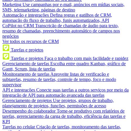
Marketing
Use campanhas por e-mail, anúncios em mídias sociais,
SMS, telemarketing, páginas de destino
Automação e integrações
Defina regras e gatilhos de CRM,
automação do fluxo de trabalho, funis automatizados, API
CoPilot no CRM
Transcrição de chamadas de áudio para texto,
resumo de chamadas, preenchimento automático de campos nos
negócios
Ver todos os recursos de CRM
Tarefas e projetos
Tarefas e projetos
Faça o trabalho com mais facilidade e rapidez
Gerenciamento de tarefas
Escolha entre quadro Kanban, gráfico de
Gantt, Scrum, lista de tarefas
Monitoramento de tarefas
Aproveite listas de verificação e
subtarefas, resumo de tarefas, controle de tempo, foco e modo
supervisor
API e integrações
Conecte suas tarefas a outros serviços por meio da
integração de API para automação avançada das tarefas
Gerenciamento de projetos
Use projetos, grupos de trabalho,
planejamento de projetos, funções, permissões de acesso
Desempenho do colaborador
Torne-se produtivo com relatórios de
tarefas, gerenciamento da carga de trabalho, eficiência das tarefas e
KPI
Tarefas no celular
Criação de tarefas, monitoramento das tarefas,