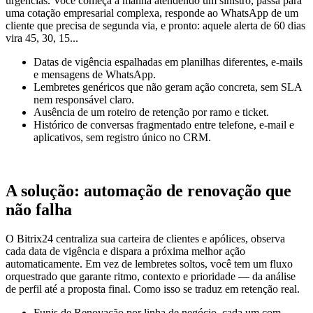
urgências. Você começa a manhã atendendo um sinistro, passa para
uma cotação empresarial complexa, responde ao WhatsApp de um
cliente que precisa de segunda via, e pronto: aquele alerta de 60 dias
vira 45, 30, 15...
Datas de vigência espalhadas em planilhas diferentes, e-mails
e mensagens de WhatsApp.
Lembretes genéricos que não geram ação concreta, sem SLA
nem responsável claro.
Ausência de um roteiro de retenção por ramo e ticket.
Histórico de conversas fragmentado entre telefone, e-mail e
aplicativos, sem registro único no CRM.
A solução: automação de renovação que
não falha
O Bitrix24 centraliza sua carteira de clientes e apólices, observa
cada data de vigência e dispara a próxima melhor ação
automaticamente. Em vez de lembretes soltos, você tem um fluxo
orquestrado que garante ritmo, contexto e prioridade — da análise
de perfil até a proposta final. Como isso se traduz em retenção real.
Funis de Renovação por linha de negócio, cada um com