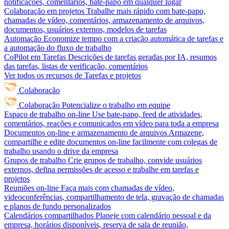
notificações, comentários, bate-papo em qualquer lugar
Colaboração em projetos
Trabalhe mais rápido com bate-papo,
chamadas de vídeo, comentários, armazenamento de arquivos,
documentos, usuários externos, modelos de tarefas
Automação
Economize tempo com a criação automática de tarefas e
a automação do fluxo de trabalho
CoPilot em Tarefas
Descrições de tarefas geradas por IA, resumos
das tarefas, listas de verificação, comentários
Ver todos os recursos de Tarefas e projetos
Colaboração
Colaboração
Potencialize o trabalho em equipe
Espaço de trabalho on-line
Use bate-papo, feed de atividades,
comentários, reações e comunicados em vídeo para toda a empresa
Documentos on-line e armazenamento de arquivos
Armazene,
compartilhe e edite documentos on-line facilmente com colegas de
trabalho usando o drive da empresa
Grupos de trabalho
Crie grupos de trabalho, convide usuários
externos, defina permissões de acesso e trabalhe em tarefas e
projetos
Reuniões on-line
Faça mais com chamadas de vídeo,
videoconferências, compartilhamento de tela, gravação de chamadas
e planos de fundo personalizados
Calendários compartilhados
Planeje com calendário pessoal e da
empresa, horários disponíveis, reserva de sala de reunião,