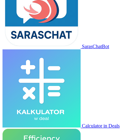
SarasChatBot
Calculator in Deals