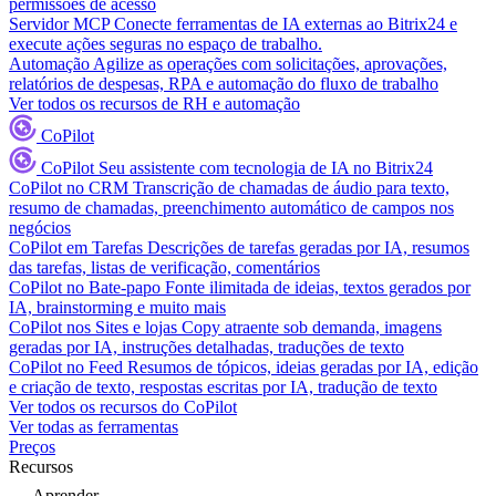
permissões de acesso
Servidor MCP
Conecte ferramentas de IA externas ao Bitrix24 e
execute ações seguras no espaço de trabalho.
Automação
Agilize as operações com solicitações, aprovações,
relatórios de despesas, RPA e automação do fluxo de trabalho
Ver todos os recursos de RH e automação
CoPilot
CoPilot
Seu assistente com tecnologia de IA no Bitrix24
CoPilot no CRM
Transcrição de chamadas de áudio para texto,
resumo de chamadas, preenchimento automático de campos nos
negócios
CoPilot em Tarefas
Descrições de tarefas geradas por IA, resumos
das tarefas, listas de verificação, comentários
CoPilot no Bate-papo
Fonte ilimitada de ideias, textos gerados por
IA, brainstorming e muito mais
CoPilot nos Sites e lojas
Copy atraente sob demanda, imagens
geradas por IA, instruções detalhadas, traduções de texto
CoPilot no Feed
Resumos de tópicos, ideias geradas por IA, edição
e criação de texto, respostas escritas por IA, tradução de texto
Ver todos os recursos do CoPilot
Ver todas as ferramentas
Preços
Recursos
Aprender