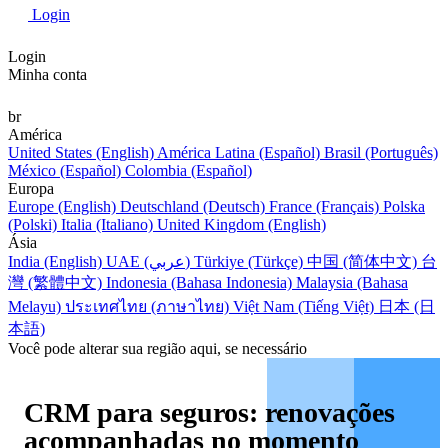
Login
Login
Minha conta
br
América
United States (English)
América Latina (Español)
Brasil (Português)
México (Español)
Colombia (Español)
Europa
Europe (English)
Deutschland (Deutsch)
France (Français)
Polska
(Polski)
Italia (Italiano)
United Kingdom (English)
Ásia
India (English)
UAE (عربي)
Türkiye (Türkçe)
中国 (简体中文)
台
灣 (繁體中文)
Indonesia (Bahasa Indonesia)
Malaysia (Bahasa
Melayu)
ประเทศไทย (ภาษาไทย)
Việt Nam (Tiếng Việt)
日本 (日
本語)
Você pode alterar sua região aqui, se necessário
CRM para seguros: renovações
acompanhadas no momento