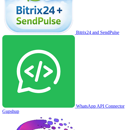
Bitrix24 and SendPulse
WhatsApp API Connector
Gupshup