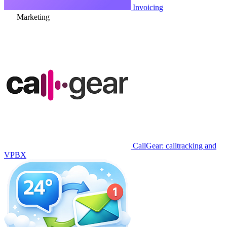
Invoicing
Marketing
CallGear: calltracking and
VPBX