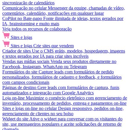
sincronização de calendários
Comunicação no celular
Messenger da equipe, chamadas de vídeo,
comentários, calendário, notificações em qualquer lugar
CoPilot no Bate-papo
Fonte ilimitada de ideias, textos gerados por
IA, brainstorming e muito mais
Veja todos os recursos de colaboração
Sites e lojas
Sites e lojas
Crie sites que vendem
Criador de sites
Use o CMS grátis, modelos, hospedagem, imagens
e textos gerados por IA para criar sites incríveis
Vendas nas mídias sociais
Venda seus produtos diretamente no
Facebook, Instagram, WhatsApp ou Telegram
Formulários do site
Capture leads com formulários de pedido
personalizados, formulários de cadastro e feedback, e formulários
com campos condicionais
Páginas de destino
Gere leads com formulários de captura, funis
automatizados e integração com Google Analytics
Loja on-line
Maximize o comércio eletrônico com gerenciamento de
inventário, processamento de pedidos, entrega e pagamentos on-line
Sites e lojas on-line no celular
Design responsivo, pedidos on-line,
gerenciamento de clientes no seu bolso
Widget do site
Ative o widget para conversar com os visitantes do
site, use mensageiros populares e aceite solicitações de retorno de
chamada