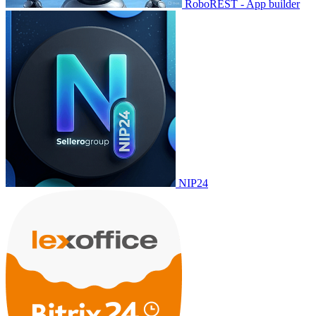
RoboREST - App builder
NIP24