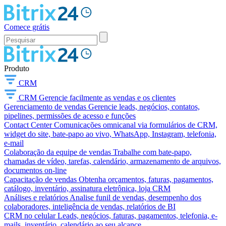
Comece grátis
Produto
CRM
CRM
Gerencie facilmente as vendas e os clientes
Gerenciamento de vendas
Gerencie leads, negócios, contatos,
pipelines, permissões de acesso e funções
Contact Center
Comunicações omnicanal via formulários de CRM,
widget do site, bate-papo ao vivo, WhatsApp, Instagram, telefonia,
e-mail
Colaboração da equipe de vendas
Trabalhe com bate-papo,
chamadas de vídeo, tarefas, calendário, armazenamento de arquivos,
documentos on-line
Capacitação de vendas
Obtenha orçamentos, faturas, pagamentos,
catálogo, inventário, assinatura eletrônica, loja CRM
Análises e relatórios
Analise funil de vendas, desempenho dos
colaboradores, inteligência de vendas, relatórios de BI
CRM no celular
Leads, negócios, faturas, pagamentos, telefonia, e-
mails, inventário, calendário ao seu alcance