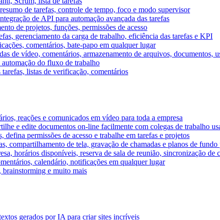
tt, Scrum, lista de tarefas
, resumo de tarefas, controle de tempo, foco e modo supervisor
 integração de API para automação avançada das tarefas
mento de projetos, funções, permissões de acesso
efas, gerenciamento da carga de trabalho, eficiência das tarefas e KPI
ficações, comentários, bate-papo em qualquer lugar
as de vídeo, comentários, armazenamento de arquivos, documentos, usu
 automação do fluxo de trabalho
tarefas, listas de verificação, comentários
ários, reações e comunicados em vídeo para toda a empresa
ilhe e edite documentos on-line facilmente com colegas de trabalho us
, defina permissões de acesso e trabalhe em tarefas e projetos
s, compartilhamento de tela, gravação de chamadas e planos de fundo 
sa, horários disponíveis, reserva de sala de reunião, sincronização de 
entários, calendário, notificações em qualquer lugar
A, brainstorming e muito mais
tos gerados por IA para criar sites incríveis