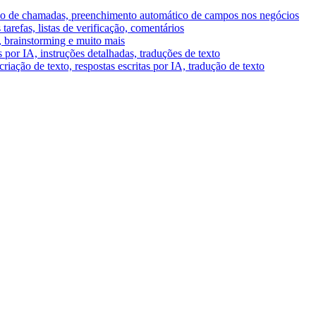
umo de chamadas, preenchimento automático de campos nos negócios
tarefas, listas de verificação, comentários
A, brainstorming e muito mais
por IA, instruções detalhadas, traduções de texto
riação de texto, respostas escritas por IA, tradução de texto