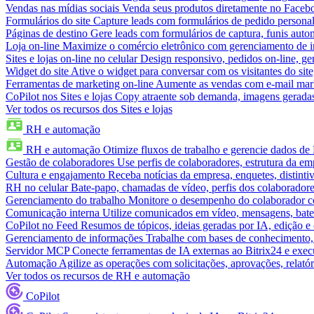
Vendas nas mídias sociais
Venda seus produtos diretamente no Face
Formulários do site
Capture leads com formulários de pedido personal
Páginas de destino
Gere leads com formulários de captura, funis aut
Loja on-line
Maximize o comércio eletrônico com gerenciamento de in
Sites e lojas on-line no celular
Design responsivo, pedidos on-line, ge
Widget do site
Ative o widget para conversar com os visitantes do sit
Ferramentas de marketing on-line
Aumente as vendas com e-mail mar
CoPilot nos Sites e lojas
Copy atraente sob demanda, imagens geradas 
Ver todos os recursos dos Sites e lojas
RH e automação
RH e automação
Otimize fluxos de trabalho e gerencie dados d
Gestão de colaboradores
Use perfis de colaboradores, estrutura da em
Cultura e engajamento
Receba notícias da empresa, enquetes, distinti
RH no celular
Bate-papo, chamadas de vídeo, perfis dos colaboradore
Gerenciamento do trabalho
Monitore o desempenho do colaborador com
Comunicação interna
Utilize comunicados em vídeo, mensagens, bate
CoPilot no Feed
Resumos de tópicos, ideias geradas por IA, edição e c
Gerenciamento de informações
Trabalhe com bases de conhecimento,
Servidor MCP
Conecte ferramentas de IA externas ao Bitrix24 e exec
Automação
Agilize as operações com solicitações, aprovações, relat
Ver todos os recursos de RH e automação
CoPilot