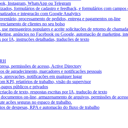
book, Instagram, WhatsApp ou Telegram
izados, formulários de cadastro e feedback, e formulários com campos 
omatizados e integração com Google Analytics
ventário, processamento de pedidos, entrega e pagamentos on-line
renciamento de clientes no seu bolso
e, use mensageiros populares e aceite solicitações de retorno de chamad
keting, anúncios no Facebook ou Google, automação de marketing, i
por IA, instruções detalhadas, traduções de texto
e RH
presa, permissões de acesso, Active Directory
vos de agradecimento, marcadores e notificações pessoais
s, aprovações, notificações em qualquer lugar
 KPI, relatórios de trabalho, visão do supervisor
-papos públicos e privados
riação de texto, respostas escritas por IA, tradução de texto
 documentos on-line, armazenamento de arquivos, permissões de acess
ute ações seguras no espaço de trabalho.
órios de despesas, RPA e automação do fluxo de trabalho