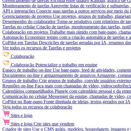
Gerenciamento de tarefas
Escolha entre quadro Kanban, gráfico de Gan
Monitoramento de tarefas
Aproveite listas de verificação e subtarefas
API e integrações
Conecte suas tarefas a outros serviços por meio da
Gerenciamento de projetos
Use projetos, grupos de trabalho, planeja
Desempenho do colaborador
Torne-se produtivo com relatórios de tar
Tarefas no celular
Criação de tarefas, monitoramento das tarefas, noti
Colaboração em projetos
Trabalhe mais rápido com bate-papo, chamad
Automação
Economize tempo com a criação automática de tarefas e a
CoPilot em Tarefas
Descrições de tarefas geradas por IA, resumos das 
Ver todos os recursos de Tarefas e projetos
Colaboração
Colaboração
Potencialize o trabalho em equipe
Espaço de trabalho on-line
Use bate-papo, feed de atividades, coment
Documentos on-line e armazenamento de arquivos
Armazene, compart
Grupos de trabalho
Crie grupos de trabalho, convide usuários externos
Reuniões on-line
Faça mais com chamadas de vídeo, videoconferência
Calendários compartilhados
Planeje com calendário pessoal e da empre
Comunicação no celular
Messenger da equipe, chamadas de vídeo, com
CoPilot no Bate-papo
Fonte ilimitada de ideias, textos gerados por I
Veja todos os recursos de colaboração
Sites e lojas
Sites e lojas
Crie sites que vendem
Criador de sites
Use o CMS grátis, modelos, hospedagem, imagens e tex