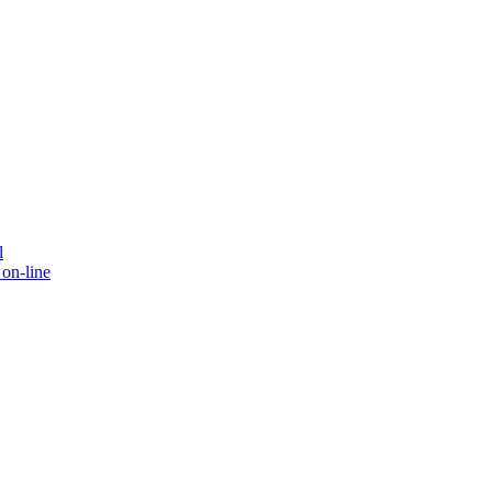
l
on-line