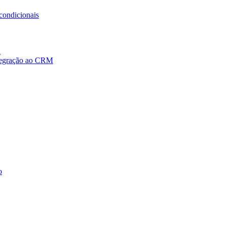
condicionais
a
ntegração ao CRM
o