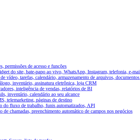
es, permissões de acesso e funções
et do site, bate-papo ao vivo, WhatsApp, Instagram, telefonia, e-mai
e vídeo, tarefas, calendário, armazenamento de arquivos, documentos 
logo, inventário, assinatura eletrônica, loja CRM
dores, inteligência de vendas, relatórios de BI
ils, inventário, calendário ao seu alcance
S, telemarketing, páginas de destino
 do fluxo de trabalho, funis automatizados, API
umo de chamadas, preenchimento automático de campos nos negócios