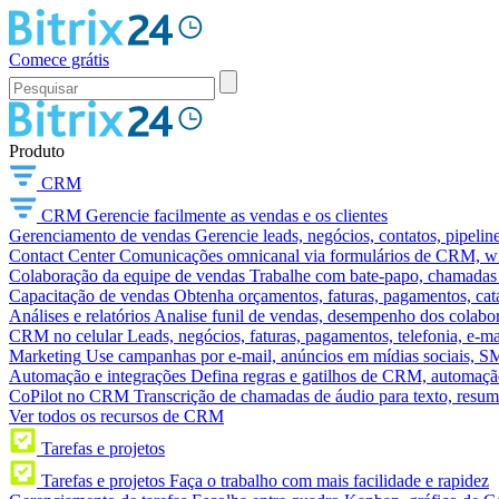
Comece grátis
Produto
CRM
CRM
Gerencie facilmente as vendas e os clientes
Gerenciamento de vendas
Gerencie leads, negócios, contatos, pipelin
Contact Center
Comunicações omnicanal via formulários de CRM, widg
Colaboração da equipe de vendas
Trabalhe com bate-papo, chamadas d
Capacitação de vendas
Obtenha orçamentos, faturas, pagamentos, catá
Análises e relatórios
Analise funil de vendas, desempenho dos colabora
CRM no celular
Leads, negócios, faturas, pagamentos, telefonia, e-ma
Marketing
Use campanhas por e-mail, anúncios em mídias sociais, SM
Automação e integrações
Defina regras e gatilhos de CRM, automação
CoPilot no CRM
Transcrição de chamadas de áudio para texto, res
Ver todos os recursos de CRM
Tarefas e projetos
Tarefas e projetos
Faça o trabalho com mais facilidade e rapidez