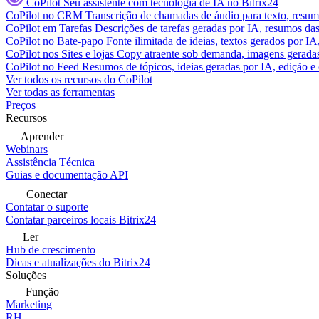
CoPilot
Seu assistente com tecnologia de IA no Bitrix24
CoPilot no CRM
Transcrição de chamadas de áudio para texto, res
CoPilot em Tarefas
Descrições de tarefas geradas por IA, resumos das 
CoPilot no Bate-papo
Fonte ilimitada de ideias, textos gerados por I
CoPilot nos Sites e lojas
Copy atraente sob demanda, imagens geradas 
CoPilot no Feed
Resumos de tópicos, ideias geradas por IA, edição e c
Ver todos os recursos do CoPilot
Ver todas as ferramentas
Preços
Recursos
Aprender
Webinars
Assistência Técnica
Guias e documentação API
Conectar
Contatar o suporte
Contatar parceiros locais Bitrix24
Ler
Hub de crescimento
Dicas e atualizações do Bitrix24
Soluções
Função
Marketing
RH