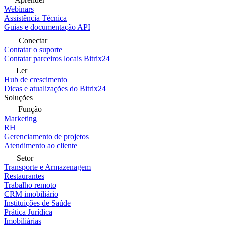
Webinars
Assistência Técnica
Guias e documentação API
Conectar
Contatar o suporte
Contatar parceiros locais Bitrix24
Ler
Hub de crescimento
Dicas e atualizações do Bitrix24
Soluções
Função
Marketing
RH
Gerenciamento de projetos
Atendimento ao cliente
Setor
Transporte e Armazenagem
Restaurantes
Trabalho remoto
CRM imobiliário
Instituições de Saúde
Prática Jurídica
Imobiliárias