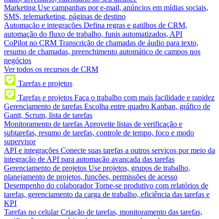
Marketing
Use campanhas por e-mail, anúncios em mídias sociais,
SMS, telemarketing, páginas de destino
Automação e integrações
Defina regras e gatilhos de CRM,
automação do fluxo de trabalho, funis automatizados, API
CoPilot no CRM
Transcrição de chamadas de áudio para texto,
resumo de chamadas, preenchimento automático de campos nos
negócios
Ver todos os recursos de CRM
Tarefas e projetos
Tarefas e projetos
Faça o trabalho com mais facilidade e rapidez
Gerenciamento de tarefas
Escolha entre quadro Kanban, gráfico de
Gantt, Scrum, lista de tarefas
Monitoramento de tarefas
Aproveite listas de verificação e
subtarefas, resumo de tarefas, controle de tempo, foco e modo
supervisor
API e integrações
Conecte suas tarefas a outros serviços por meio da
integração de API para automação avançada das tarefas
Gerenciamento de projetos
Use projetos, grupos de trabalho,
planejamento de projetos, funções, permissões de acesso
Desempenho do colaborador
Torne-se produtivo com relatórios de
tarefas, gerenciamento da carga de trabalho, eficiência das tarefas e
KPI
Tarefas no celular
Criação de tarefas, monitoramento das tarefas,