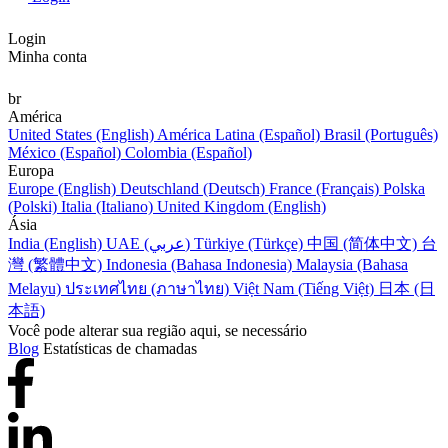
Login
Minha conta
br
América
United States (English)
América Latina (Español)
Brasil (Português)
México (Español)
Colombia (Español)
Europa
Europe (English)
Deutschland (Deutsch)
France (Français)
Polska
(Polski)
Italia (Italiano)
United Kingdom (English)
Ásia
India (English)
UAE (عربي)
Türkiye (Türkçe)
中国 (简体中文)
台
灣 (繁體中文)
Indonesia (Bahasa Indonesia)
Malaysia (Bahasa
Melayu)
ประเทศไทย (ภาษาไทย)
Việt Nam (Tiếng Việt)
日本 (日
本語)
Você pode alterar sua região aqui, se necessário
Blog
Estatísticas de chamadas