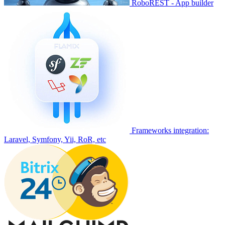
RoboREST - App builder
Frameworks integration:
Laravel, Symfony, Yii, RoR, etc