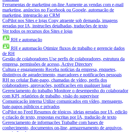
Ferramentas de marketing on-line
Aumente as vendas com e-mail
marketing, anúncios no Facebook ou Google, automação de
marketing, integração ao CRM
CoPilot nos Sites e lojas
Copy atraente sob demanda, imagens
geradas por IA, instruções detalhadas, traduções de texto
Ver todos os recursos dos Sites e lojas
RH e automação
RH e automação
Otimize fluxos de trabalho e gerencie dados
de RH
Gestão de colaboradores
Use perfis de colaboradores, estrutura da
empresa, permissões de acesso, Active Directory
Cultura e engajamento
Receba notícias da empresa, enquetes,
distintivos de agradecimento, marcadores e notificações pessoais
RH no celular
Bate-papo, chamadas de vídeo, perfis dos
colaboradores, aprovações, notificações em qualquer lugar
Gerenciamento do trabalho
Monitore o desempenho do colaborador
com KPI, relatórios de trabalho, visão do supervisor
Comunicação interna
Utilize comunicados em vídeo, mensagens,
bate-papos públicos e privados
CoPilot no Feed
Resumos de tópicos, ideias geradas por IA, edição
e criação de texto, respostas escritas por IA, tradução de texto
Gerenciamento de informações
Trabalhe com bases de
conhecimento, documentos on-line, armazenamento de arquivos,