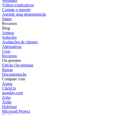
Webinars
Vídeos explicativos
Contate o suporte
Agende uma demonstração
Status
Recursos
Blog
Artigos
Soluções
Avaliações de clientes
Alternativas
Usos
Recursos
On-premise
Edição On-premise
Baixar
Documentação
Compare com
Asana
ClickUp
monday.com
Zoho
Trello
HubSpot
Microsoft Project