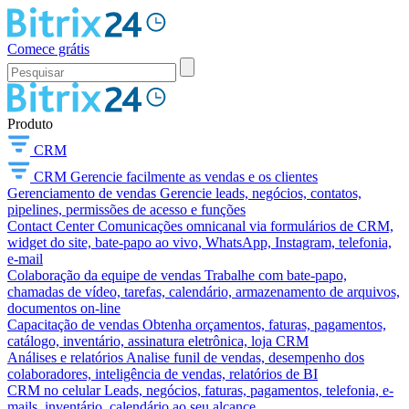
Comece grátis
Produto
CRM
CRM
Gerencie facilmente as vendas e os clientes
Gerenciamento de vendas
Gerencie leads, negócios, contatos,
pipelines, permissões de acesso e funções
Contact Center
Comunicações omnicanal via formulários de CRM,
widget do site, bate-papo ao vivo, WhatsApp, Instagram, telefonia,
e-mail
Colaboração da equipe de vendas
Trabalhe com bate-papo,
chamadas de vídeo, tarefas, calendário, armazenamento de arquivos,
documentos on-line
Capacitação de vendas
Obtenha orçamentos, faturas, pagamentos,
catálogo, inventário, assinatura eletrônica, loja CRM
Análises e relatórios
Analise funil de vendas, desempenho dos
colaboradores, inteligência de vendas, relatórios de BI
CRM no celular
Leads, negócios, faturas, pagamentos, telefonia, e-
mails, inventário, calendário ao seu alcance