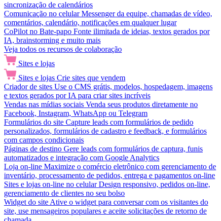
sincronização de calendários
Comunicação no celular
Messenger da equipe, chamadas de vídeo,
comentários, calendário, notificações em qualquer lugar
CoPilot no Bate-papo
Fonte ilimitada de ideias, textos gerados por
IA, brainstorming e muito mais
Veja todos os recursos de colaboração
Sites e lojas
Sites e lojas
Crie sites que vendem
Criador de sites
Use o CMS grátis, modelos, hospedagem, imagens
e textos gerados por IA para criar sites incríveis
Vendas nas mídias sociais
Venda seus produtos diretamente no
Facebook, Instagram, WhatsApp ou Telegram
Formulários do site
Capture leads com formulários de pedido
personalizados, formulários de cadastro e feedback, e formulários
com campos condicionais
Páginas de destino
Gere leads com formulários de captura, funis
automatizados e integração com Google Analytics
Loja on-line
Maximize o comércio eletrônico com gerenciamento de
inventário, processamento de pedidos, entrega e pagamentos on-line
Sites e lojas on-line no celular
Design responsivo, pedidos on-line,
gerenciamento de clientes no seu bolso
Widget do site
Ative o widget para conversar com os visitantes do
site, use mensageiros populares e aceite solicitações de retorno de
chamada