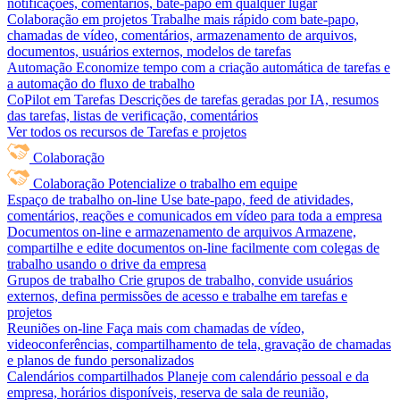
notificações, comentários, bate-papo em qualquer lugar
Colaboração em projetos
Trabalhe mais rápido com bate-papo,
chamadas de vídeo, comentários, armazenamento de arquivos,
documentos, usuários externos, modelos de tarefas
Automação
Economize tempo com a criação automática de tarefas e
a automação do fluxo de trabalho
CoPilot em Tarefas
Descrições de tarefas geradas por IA, resumos
das tarefas, listas de verificação, comentários
Ver todos os recursos de Tarefas e projetos
Colaboração
Colaboração
Potencialize o trabalho em equipe
Espaço de trabalho on-line
Use bate-papo, feed de atividades,
comentários, reações e comunicados em vídeo para toda a empresa
Documentos on-line e armazenamento de arquivos
Armazene,
compartilhe e edite documentos on-line facilmente com colegas de
trabalho usando o drive da empresa
Grupos de trabalho
Crie grupos de trabalho, convide usuários
externos, defina permissões de acesso e trabalhe em tarefas e
projetos
Reuniões on-line
Faça mais com chamadas de vídeo,
videoconferências, compartilhamento de tela, gravação de chamadas
e planos de fundo personalizados
Calendários compartilhados
Planeje com calendário pessoal e da
empresa, horários disponíveis, reserva de sala de reunião,