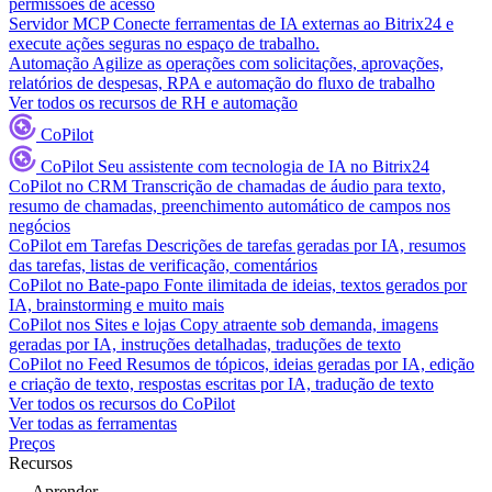
permissões de acesso
Servidor MCP
Conecte ferramentas de IA externas ao Bitrix24 e
execute ações seguras no espaço de trabalho.
Automação
Agilize as operações com solicitações, aprovações,
relatórios de despesas, RPA e automação do fluxo de trabalho
Ver todos os recursos de RH e automação
CoPilot
CoPilot
Seu assistente com tecnologia de IA no Bitrix24
CoPilot no CRM
Transcrição de chamadas de áudio para texto,
resumo de chamadas, preenchimento automático de campos nos
negócios
CoPilot em Tarefas
Descrições de tarefas geradas por IA, resumos
das tarefas, listas de verificação, comentários
CoPilot no Bate-papo
Fonte ilimitada de ideias, textos gerados por
IA, brainstorming e muito mais
CoPilot nos Sites e lojas
Copy atraente sob demanda, imagens
geradas por IA, instruções detalhadas, traduções de texto
CoPilot no Feed
Resumos de tópicos, ideias geradas por IA, edição
e criação de texto, respostas escritas por IA, tradução de texto
Ver todos os recursos do CoPilot
Ver todas as ferramentas
Preços
Recursos
Aprender