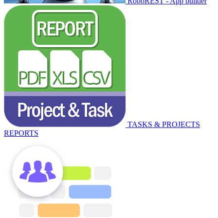
RoboREST - App builder
TASKS & PROJECTS
REPORTS