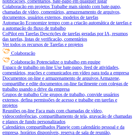
notificações, comentários, bate-papo em qualquer lugar
Colaboração em projetos
Trabalhe mais rápido com bate-papo,
chamadas de vídeo, comentários, armazenamento de arquivos,
documentos, usuários externos, modelos de tarefas
Automação
Economize tempo com a criação automática de tarefas e
a automação do fluxo de trabalho
CoPilot em Tarefas
Descrições de tarefas geradas por IA, resumos
das tarefas, listas de verificação, comentários
Ver todos os recursos de Tarefas e projetos
Colaboração
Colaboração
Potencialize o trabalho em equipe
Espaço de trabalho on-line
Use bate-papo, feed de atividades,
comentários, reações e comunicados em vídeo para toda a empresa
Documentos on-line e armazenamento de arquivos
Armazene,
compartilhe e edite documentos on-line facilmente com colegas de
trabalho usando o drive da empresa
Grupos de trabalho
Crie grupos de trabalho, convide usuários
externos, defina permissões de acesso e trabalhe em tarefas e
projetos
Reuniões on-line
Faça mais com chamadas de vídeo,
videoconferências, compartilhamento de tela, gravação de chamadas
e planos de fundo personalizados
Calendários compartilhados
Planeje com calendário pessoal e da
empresa, horários disponíveis, reserva de sala de reunião,