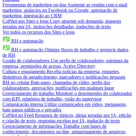
Ferramentas de marketing on-line
Aumente as vendas com e-mail
marketing, anúncios no Facebook ou Google, automação de
marketing, integração ao CRM
CoPilot nos Sites e lojas
Copy atraente sob demanda, imagens
geradas por IA, instruções detalhadas, traduções de texto
Ver todos os recursos dos Sites e lojas
RH e automação
RH e automação
Otimize fluxos de trabalho e gerencie dados
de RH
Gestão de colaboradores
Use perfis de colaboradores, estrutura da
empresa, permissões de acesso, Active Directory
Cultura e engajamento
Receba notícias da empresa, enquetes,
distintivos de agradecimento, marcadores e notificações pessoais
RH no celular
Bate-papo, chamadas de vídeo, perfis dos
colaboradores, aprovações, notificações em qualquer lugar
Gerenciamento do trabalho
Monitore o desempenho do colaborador
com KPI, relatórios de trabalho, visão do supervisor
Comunicação interna
Utilize comunicados em vídeo, mensagens,
bate-papos públicos e privados
CoPilot no Feed
Resumos de tópicos, ideias geradas por IA, edição
e criação de texto, respostas escritas por IA, tradução de texto
Gerenciamento de informações
Trabalhe com bases de
conhecimento, documentos on-line, armazenamento de arquivos,