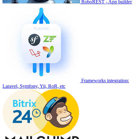
RoboREST - App builder
Frameworks integration:
Laravel, Symfony, Yii, RoR, etc