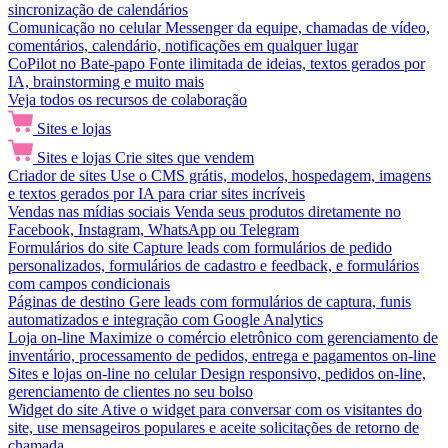
sincronização de calendários
Comunicação no celular
Messenger da equipe, chamadas de vídeo,
comentários, calendário, notificações em qualquer lugar
CoPilot no Bate-papo
Fonte ilimitada de ideias, textos gerados por
IA, brainstorming e muito mais
Veja todos os recursos de colaboração
Sites e lojas
Sites e lojas
Crie sites que vendem
Criador de sites
Use o CMS grátis, modelos, hospedagem, imagens
e textos gerados por IA para criar sites incríveis
Vendas nas mídias sociais
Venda seus produtos diretamente no
Facebook, Instagram, WhatsApp ou Telegram
Formulários do site
Capture leads com formulários de pedido
personalizados, formulários de cadastro e feedback, e formulários
com campos condicionais
Páginas de destino
Gere leads com formulários de captura, funis
automatizados e integração com Google Analytics
Loja on-line
Maximize o comércio eletrônico com gerenciamento de
inventário, processamento de pedidos, entrega e pagamentos on-line
Sites e lojas on-line no celular
Design responsivo, pedidos on-line,
gerenciamento de clientes no seu bolso
Widget do site
Ative o widget para conversar com os visitantes do
site, use mensageiros populares e aceite solicitações de retorno de
chamada