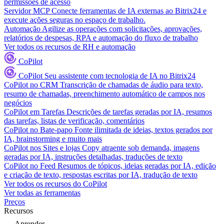
permissões de acesso
Servidor MCP
Conecte ferramentas de IA externas ao Bitrix24 e
execute ações seguras no espaço de trabalho.
Automação
Agilize as operações com solicitações, aprovações,
relatórios de despesas, RPA e automação do fluxo de trabalho
Ver todos os recursos de RH e automação
CoPilot
CoPilot
Seu assistente com tecnologia de IA no Bitrix24
CoPilot no CRM
Transcrição de chamadas de áudio para texto,
resumo de chamadas, preenchimento automático de campos nos
negócios
CoPilot em Tarefas
Descrições de tarefas geradas por IA, resumos
das tarefas, listas de verificação, comentários
CoPilot no Bate-papo
Fonte ilimitada de ideias, textos gerados por
IA, brainstorming e muito mais
CoPilot nos Sites e lojas
Copy atraente sob demanda, imagens
geradas por IA, instruções detalhadas, traduções de texto
CoPilot no Feed
Resumos de tópicos, ideias geradas por IA, edição
e criação de texto, respostas escritas por IA, tradução de texto
Ver todos os recursos do CoPilot
Ver todas as ferramentas
Preços
Recursos
Aprender