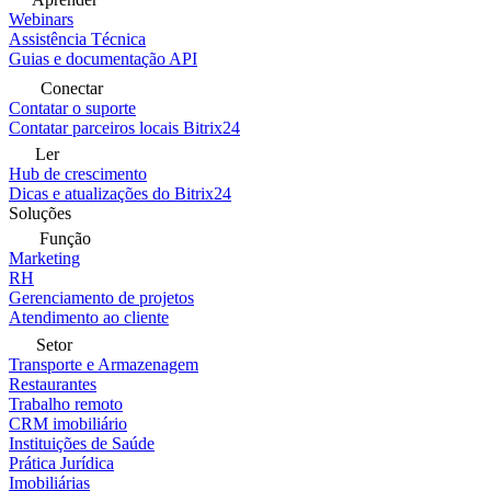
Webinars
Assistência Técnica
Guias e documentação API
Conectar
Contatar o suporte
Contatar parceiros locais Bitrix24
Ler
Hub de crescimento
Dicas e atualizações do Bitrix24
Soluções
Função
Marketing
RH
Gerenciamento de projetos
Atendimento ao cliente
Setor
Transporte e Armazenagem
Restaurantes
Trabalho remoto
CRM imobiliário
Instituições de Saúde
Prática Jurídica
Imobiliárias