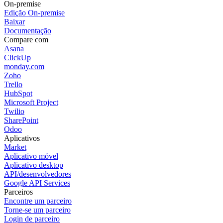
On-premise
Edição On-premise
Baixar
Documentação
Compare com
Asana
ClickUp
monday.com
Zoho
Trello
HubSpot
Microsoft Project
Twilio
SharePoint
Odoo
Aplicativos
Market
Aplicativo móvel
Aplicativo desktop
API/desenvolvedores
Google API Services
Parceiros
Encontre um parceiro
Torne-se um parceiro
Login de parceiro