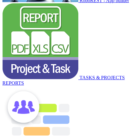
RoboREST - App builder
TASKS & PROJECTS
REPORTS