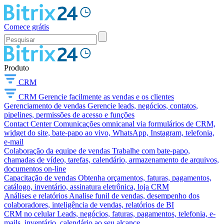
Comece grátis
Produto
CRM
CRM
Gerencie facilmente as vendas e os clientes
Gerenciamento de vendas
Gerencie leads, negócios, contatos,
pipelines, permissões de acesso e funções
Contact Center
Comunicações omnicanal via formulários de CRM,
widget do site, bate-papo ao vivo, WhatsApp, Instagram, telefonia,
e-mail
Colaboração da equipe de vendas
Trabalhe com bate-papo,
chamadas de vídeo, tarefas, calendário, armazenamento de arquivos,
documentos on-line
Capacitação de vendas
Obtenha orçamentos, faturas, pagamentos,
catálogo, inventário, assinatura eletrônica, loja CRM
Análises e relatórios
Analise funil de vendas, desempenho dos
colaboradores, inteligência de vendas, relatórios de BI
CRM no celular
Leads, negócios, faturas, pagamentos, telefonia, e-
mails, inventário, calendário ao seu alcance