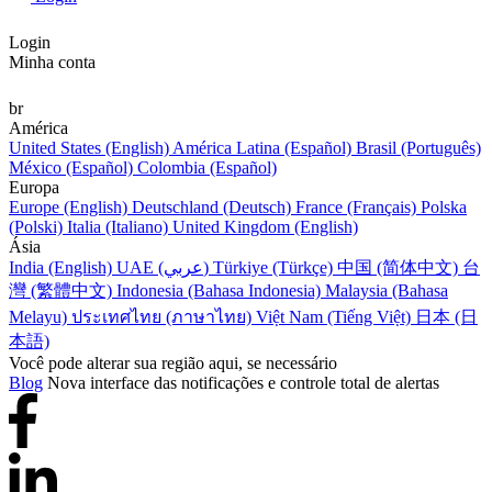
Login
Minha conta
br
América
United States (English)
América Latina (Español)
Brasil (Português)
México (Español)
Colombia (Español)
Europa
Europe (English)
Deutschland (Deutsch)
France (Français)
Polska
(Polski)
Italia (Italiano)
United Kingdom (English)
Ásia
India (English)
UAE (عربي)
Türkiye (Türkçe)
中国 (简体中文)
台
灣 (繁體中文)
Indonesia (Bahasa Indonesia)
Malaysia (Bahasa
Melayu)
ประเทศไทย (ภาษาไทย)
Việt Nam (Tiếng Việt)
日本 (日
本語)
Você pode alterar sua região aqui, se necessário
Blog
Nova interface das notificações e controle total de alertas