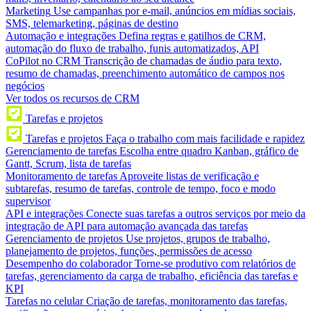
Marketing
Use campanhas por e-mail, anúncios em mídias sociais,
SMS, telemarketing, páginas de destino
Automação e integrações
Defina regras e gatilhos de CRM,
automação do fluxo de trabalho, funis automatizados, API
CoPilot no CRM
Transcrição de chamadas de áudio para texto,
resumo de chamadas, preenchimento automático de campos nos
negócios
Ver todos os recursos de CRM
Tarefas e projetos
Tarefas e projetos
Faça o trabalho com mais facilidade e rapidez
Gerenciamento de tarefas
Escolha entre quadro Kanban, gráfico de
Gantt, Scrum, lista de tarefas
Monitoramento de tarefas
Aproveite listas de verificação e
subtarefas, resumo de tarefas, controle de tempo, foco e modo
supervisor
API e integrações
Conecte suas tarefas a outros serviços por meio da
integração de API para automação avançada das tarefas
Gerenciamento de projetos
Use projetos, grupos de trabalho,
planejamento de projetos, funções, permissões de acesso
Desempenho do colaborador
Torne-se produtivo com relatórios de
tarefas, gerenciamento da carga de trabalho, eficiência das tarefas e
KPI
Tarefas no celular
Criação de tarefas, monitoramento das tarefas,