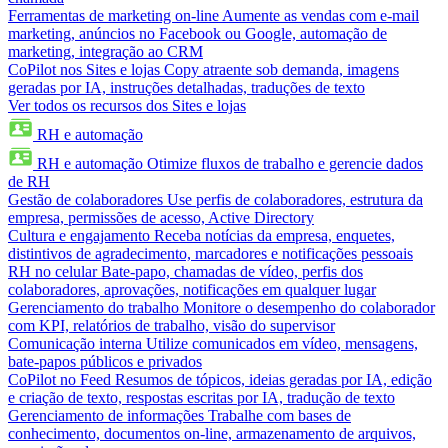
Ferramentas de marketing on-line
Aumente as vendas com e-mail
marketing, anúncios no Facebook ou Google, automação de
marketing, integração ao CRM
CoPilot nos Sites e lojas
Copy atraente sob demanda, imagens
geradas por IA, instruções detalhadas, traduções de texto
Ver todos os recursos dos Sites e lojas
RH e automação
RH e automação
Otimize fluxos de trabalho e gerencie dados
de RH
Gestão de colaboradores
Use perfis de colaboradores, estrutura da
empresa, permissões de acesso, Active Directory
Cultura e engajamento
Receba notícias da empresa, enquetes,
distintivos de agradecimento, marcadores e notificações pessoais
RH no celular
Bate-papo, chamadas de vídeo, perfis dos
colaboradores, aprovações, notificações em qualquer lugar
Gerenciamento do trabalho
Monitore o desempenho do colaborador
com KPI, relatórios de trabalho, visão do supervisor
Comunicação interna
Utilize comunicados em vídeo, mensagens,
bate-papos públicos e privados
CoPilot no Feed
Resumos de tópicos, ideias geradas por IA, edição
e criação de texto, respostas escritas por IA, tradução de texto
Gerenciamento de informações
Trabalhe com bases de
conhecimento, documentos on-line, armazenamento de arquivos,