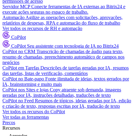
permissões de acesso
Servidor MCP
Conecte ferramentas de IA externas ao Bitrix24 e
execute ações seguras no espaço de trabalho.
Automação
Agilize as operações com solicitações, aprovações,
relatórios de despesas, RPA e automação do fluxo de trabalho
Ver todos os recursos de RH e automação
CoPilot
CoPilot
Seu assistente com tecnologia de IA no Bitrix24
CoPilot no CRM
Transcrição de chamadas de áudio para texto,
resumo de chamadas, preenchimento automático de campos nos
negócios
CoPilot em Tarefas
Descrições de tarefas geradas por IA, resumos
das tarefas, listas de verificação, comentários
CoPilot no Bate-papo
Fonte ilimitada de ideias, textos gerados por
IA, brainstorming e muito mais
CoPilot nos Sites e lojas
Copy atraente sob demanda, imagens
geradas por IA, instruções detalhadas, traduções de texto
CoPilot no Feed
Resumos de tópicos, ideias geradas por IA, edição
e criação de texto, respostas escritas por IA, tradução de texto
Ver todos os recursos do CoPilot
Ver todas as ferramentas
Preços
Recursos
Aprender