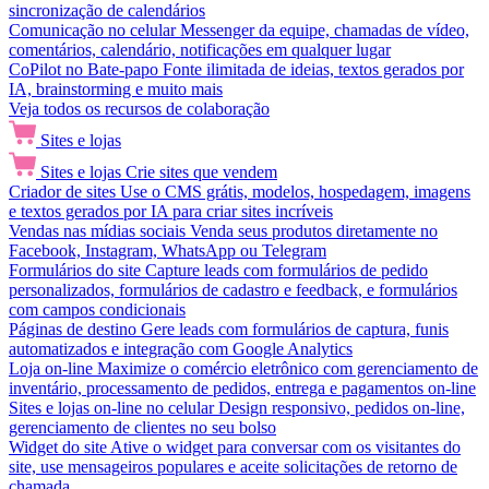
sincronização de calendários
Comunicação no celular
Messenger da equipe, chamadas de vídeo,
comentários, calendário, notificações em qualquer lugar
CoPilot no Bate-papo
Fonte ilimitada de ideias, textos gerados por
IA, brainstorming e muito mais
Veja todos os recursos de colaboração
Sites e lojas
Sites e lojas
Crie sites que vendem
Criador de sites
Use o CMS grátis, modelos, hospedagem, imagens
e textos gerados por IA para criar sites incríveis
Vendas nas mídias sociais
Venda seus produtos diretamente no
Facebook, Instagram, WhatsApp ou Telegram
Formulários do site
Capture leads com formulários de pedido
personalizados, formulários de cadastro e feedback, e formulários
com campos condicionais
Páginas de destino
Gere leads com formulários de captura, funis
automatizados e integração com Google Analytics
Loja on-line
Maximize o comércio eletrônico com gerenciamento de
inventário, processamento de pedidos, entrega e pagamentos on-line
Sites e lojas on-line no celular
Design responsivo, pedidos on-line,
gerenciamento de clientes no seu bolso
Widget do site
Ative o widget para conversar com os visitantes do
site, use mensageiros populares e aceite solicitações de retorno de
chamada