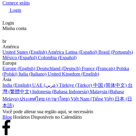
Comece grátis
Login
Login
Minha conta
br
América
United States (English)
América Latina (Español)
Brasil (Português)
México (Español)
Colombia (Español)
Europa
Europe (English)
Deutschland (Deutsch)
France (Français)
Polska
(Polski)
Italia (Italiano)
United Kingdom (English)
Ásia
India (English)
UAE (عربي)
Türkiye (Türkçe)
中国 (简体中文)
台
灣 (繁體中文)
Indonesia (Bahasa Indonesia)
Malaysia (Bahasa
Melayu)
ประเทศไทย (ภาษาไทย)
Việt Nam (Tiếng Việt)
日本 (日
本語)
Você pode alterar sua região aqui, se necessário
Blog
Horários Disponíveis no Calendário