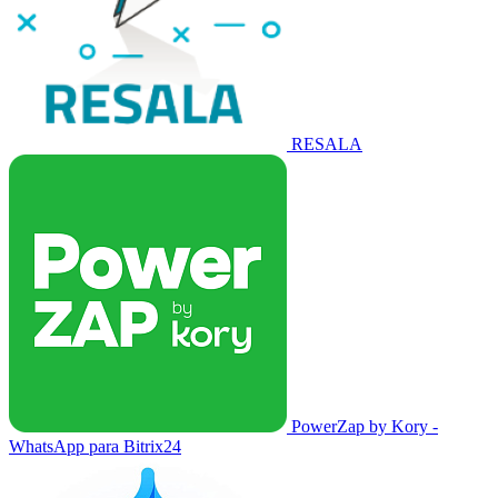
RESALA
PowerZap by Kory -
WhatsApp para Bitrix24