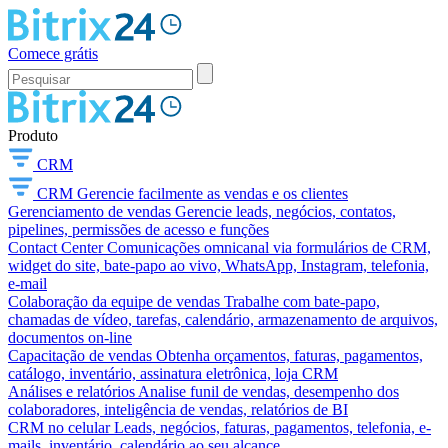
Comece grátis
Produto
CRM
CRM
Gerencie facilmente as vendas e os clientes
Gerenciamento de vendas
Gerencie leads, negócios, contatos,
pipelines, permissões de acesso e funções
Contact Center
Comunicações omnicanal via formulários de CRM,
widget do site, bate-papo ao vivo, WhatsApp, Instagram, telefonia,
e-mail
Colaboração da equipe de vendas
Trabalhe com bate-papo,
chamadas de vídeo, tarefas, calendário, armazenamento de arquivos,
documentos on-line
Capacitação de vendas
Obtenha orçamentos, faturas, pagamentos,
catálogo, inventário, assinatura eletrônica, loja CRM
Análises e relatórios
Analise funil de vendas, desempenho dos
colaboradores, inteligência de vendas, relatórios de BI
CRM no celular
Leads, negócios, faturas, pagamentos, telefonia, e-
mails, inventário, calendário ao seu alcance