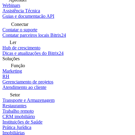
Webinars
Assistência Técnica
Guias e documentação API
Conectar
Contatar o suporte
Contatar parceiros locais Bitrix24
Ler
Hub de crescimento
Dicas e atualizações do Bitrix24
Soluções
Função
Marketing
RH
Gerenciamento de projetos
Atendimento ao cliente
Setor
Transporte e Armazenagem
Restaurantes
Trabalho remoto
CRM imobiliário
Instituições de Saúde
Prática Jurídica
Imobiliárias