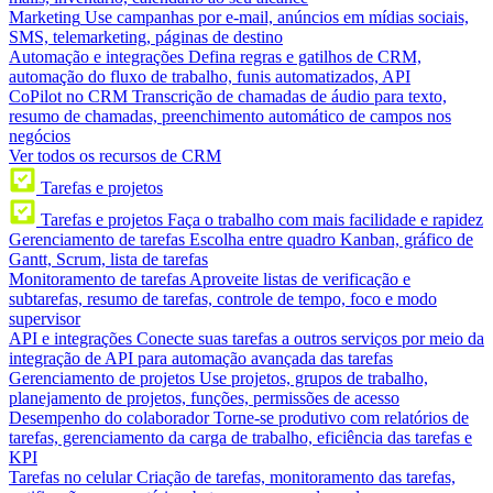
Marketing
Use campanhas por e-mail, anúncios em mídias sociais,
SMS, telemarketing, páginas de destino
Automação e integrações
Defina regras e gatilhos de CRM,
automação do fluxo de trabalho, funis automatizados, API
CoPilot no CRM
Transcrição de chamadas de áudio para texto,
resumo de chamadas, preenchimento automático de campos nos
negócios
Ver todos os recursos de CRM
Tarefas e projetos
Tarefas e projetos
Faça o trabalho com mais facilidade e rapidez
Gerenciamento de tarefas
Escolha entre quadro Kanban, gráfico de
Gantt, Scrum, lista de tarefas
Monitoramento de tarefas
Aproveite listas de verificação e
subtarefas, resumo de tarefas, controle de tempo, foco e modo
supervisor
API e integrações
Conecte suas tarefas a outros serviços por meio da
integração de API para automação avançada das tarefas
Gerenciamento de projetos
Use projetos, grupos de trabalho,
planejamento de projetos, funções, permissões de acesso
Desempenho do colaborador
Torne-se produtivo com relatórios de
tarefas, gerenciamento da carga de trabalho, eficiência das tarefas e
KPI
Tarefas no celular
Criação de tarefas, monitoramento das tarefas,