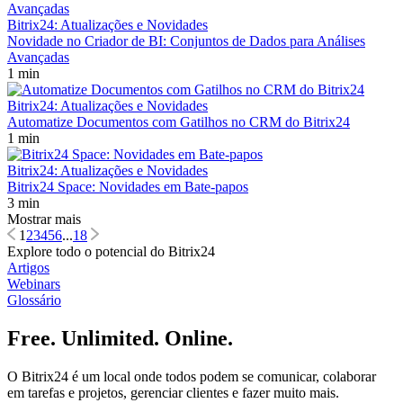
Bitrix24: Atualizações e Novidades
Novidade no Criador de BI: Conjuntos de Dados para Análises
Avançadas
1 min
Bitrix24: Atualizações e Novidades
Automatize Documentos com Gatilhos no CRM do Bitrix24
1 min
Bitrix24: Atualizações e Novidades
Bitrix24 Space: Novidades em Bate-papos
3 min
Mostrar mais
1
2
3
4
5
6
...
18
Explore todo o potencial do Bitrix24
Artigos
Webinars
Glossário
Free. Unlimited. Online.
O Bitrix24 é um local onde todos podem se comunicar, colaborar
em tarefas e projetos, gerenciar clientes e fazer muito mais.