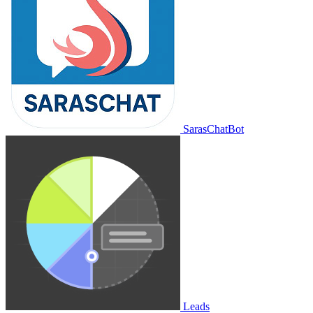
SarasChatBot
Leads