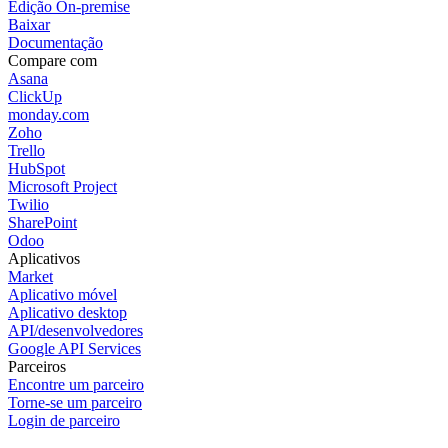
Edição On-premise
Baixar
Documentação
Compare com
Asana
ClickUp
monday.com
Zoho
Trello
HubSpot
Microsoft Project
Twilio
SharePoint
Odoo
Aplicativos
Market
Aplicativo móvel
Aplicativo desktop
API/desenvolvedores
Google API Services
Parceiros
Encontre um parceiro
Torne-se um parceiro
Login de parceiro