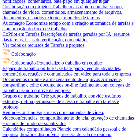
notificações, comentários, bate-papo em qualquer lugar
Colaboração em projetos
Trabalhe mais rápido com bate-papo,
chamadas de vídeo, comentários, armazenamento de arquivos,
documentos, usuários externos, modelos de tarefas
Automação
Economize tempo com a criação automática de tarefas e
a automação do fluxo de trabalho
CoPilot em Tarefas
Descrições de tarefas geradas por IA, resumos
das tarefas, listas de verificação, comentários
Ver todos os recursos de Tarefas e projetos
Colaboração
Colaboração
Potencialize o trabalho em equipe
Espaço de trabalho on-line
Use bate-papo, feed de atividades,
comentários, reações e comunicados em vídeo para toda a empresa
Documentos on-line e armazenamento de arquivos
Armazene,
compartilhe e edite documentos on-line facilmente com colegas de
trabalho usando o drive da empresa
Grupos de trabalho
Crie grupos de trabalho, convide usuários
externos, defina permissões de acesso e trabalhe em tarefas e
projetos
Reuniões on-line
Faça mais com chamadas de vídeo,
videoconferências, compartilhamento de tela, gravação de chamadas
e planos de fundo personalizados
Calendários compartilhados
Planeje com calendário pessoal e da
empresa, horários disponíveis, reserva de sala de reunião,