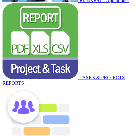
RoboREST - App builder
TASKS & PROJECTS
REPORTS