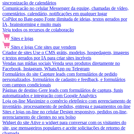
sincronização de calendários
Comunicação no celular
Messenger da equipe, chamadas de vídeo,
comentários, calendário, notificações em qualquer lugar
CoPilot no Bate-papo
Fonte ilimitada de ideias, textos gerados por
IA, brainstorming e muito mais
Veja todos os recursos de colaboração
Sites e lojas
Sites e lojas
Crie sites que vendem
Criador de sites
Use o CMS grátis, modelos, hospedagem, imagens
e textos gerados por IA para criar sites incríveis
Vendas nas mídias sociais
Venda seus produtos diretamente no
Facebook, Instagram, WhatsApp ou Telegram
Formulários do site
Capture leads com formulários de pedido
personalizados, formulários de cadastro e feedback, e formulários
com campos condicionais
Páginas de destino
Gere leads com formulários de captura, funis
automatizados e integração com Google Analytics
Loja on-line
Maximize o comércio eletrônico com gerenciamento de
inventário, processamento de pedidos, entrega e pagamentos on-line
Sites e lojas on-line no celular
Design responsivo, pedidos on-line,
gerenciamento de clientes no seu bolso
Widget do site
Ative o widget para conversar com os visitantes do
site, use mensageiros populares e aceite solicitações de retorno de
chamada