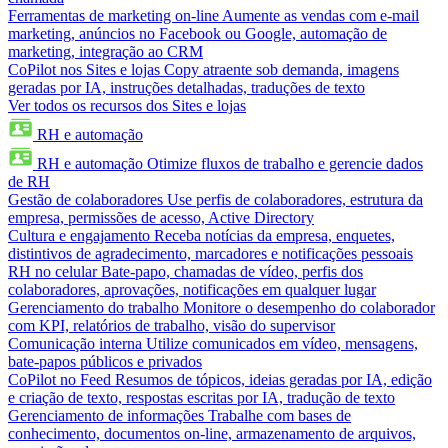
Ferramentas de marketing on-line
Aumente as vendas com e-mail
marketing, anúncios no Facebook ou Google, automação de
marketing, integração ao CRM
CoPilot nos Sites e lojas
Copy atraente sob demanda, imagens
geradas por IA, instruções detalhadas, traduções de texto
Ver todos os recursos dos Sites e lojas
RH e automação
RH e automação
Otimize fluxos de trabalho e gerencie dados
de RH
Gestão de colaboradores
Use perfis de colaboradores, estrutura da
empresa, permissões de acesso, Active Directory
Cultura e engajamento
Receba notícias da empresa, enquetes,
distintivos de agradecimento, marcadores e notificações pessoais
RH no celular
Bate-papo, chamadas de vídeo, perfis dos
colaboradores, aprovações, notificações em qualquer lugar
Gerenciamento do trabalho
Monitore o desempenho do colaborador
com KPI, relatórios de trabalho, visão do supervisor
Comunicação interna
Utilize comunicados em vídeo, mensagens,
bate-papos públicos e privados
CoPilot no Feed
Resumos de tópicos, ideias geradas por IA, edição
e criação de texto, respostas escritas por IA, tradução de texto
Gerenciamento de informações
Trabalhe com bases de
conhecimento, documentos on-line, armazenamento de arquivos,