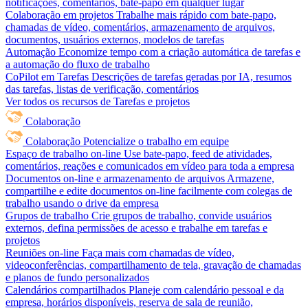
notificações, comentários, bate-papo em qualquer lugar
Colaboração em projetos
Trabalhe mais rápido com bate-papo,
chamadas de vídeo, comentários, armazenamento de arquivos,
documentos, usuários externos, modelos de tarefas
Automação
Economize tempo com a criação automática de tarefas e
a automação do fluxo de trabalho
CoPilot em Tarefas
Descrições de tarefas geradas por IA, resumos
das tarefas, listas de verificação, comentários
Ver todos os recursos de Tarefas e projetos
Colaboração
Colaboração
Potencialize o trabalho em equipe
Espaço de trabalho on-line
Use bate-papo, feed de atividades,
comentários, reações e comunicados em vídeo para toda a empresa
Documentos on-line e armazenamento de arquivos
Armazene,
compartilhe e edite documentos on-line facilmente com colegas de
trabalho usando o drive da empresa
Grupos de trabalho
Crie grupos de trabalho, convide usuários
externos, defina permissões de acesso e trabalhe em tarefas e
projetos
Reuniões on-line
Faça mais com chamadas de vídeo,
videoconferências, compartilhamento de tela, gravação de chamadas
e planos de fundo personalizados
Calendários compartilhados
Planeje com calendário pessoal e da
empresa, horários disponíveis, reserva de sala de reunião,