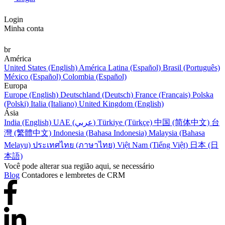
Login
Minha conta
br
América
United States (English)
América Latina (Español)
Brasil (Português)
México (Español)
Colombia (Español)
Europa
Europe (English)
Deutschland (Deutsch)
France (Français)
Polska
(Polski)
Italia (Italiano)
United Kingdom (English)
Ásia
India (English)
UAE (عربي)
Türkiye (Türkçe)
中国 (简体中文)
台
灣 (繁體中文)
Indonesia (Bahasa Indonesia)
Malaysia (Bahasa
Melayu)
ประเทศไทย (ภาษาไทย)
Việt Nam (Tiếng Việt)
日本 (日
本語)
Você pode alterar sua região aqui, se necessário
Blog
Contadores e lembretes de CRM