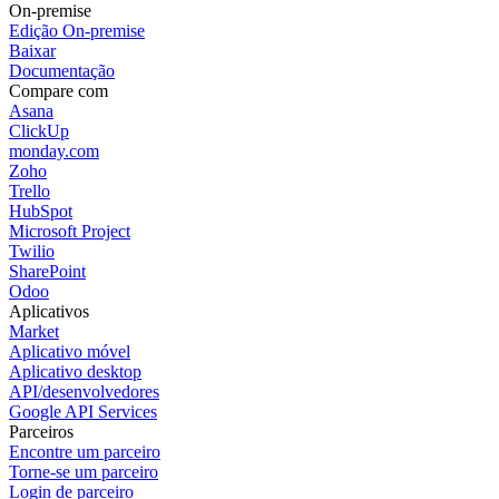
On-premise
Edição On-premise
Baixar
Documentação
Compare com
Asana
ClickUp
monday.com
Zoho
Trello
HubSpot
Microsoft Project
Twilio
SharePoint
Odoo
Aplicativos
Market
Aplicativo móvel
Aplicativo desktop
API/desenvolvedores
Google API Services
Parceiros
Encontre um parceiro
Torne-se um parceiro
Login de parceiro