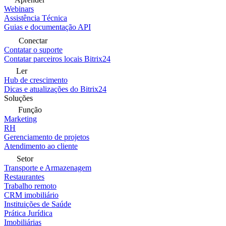
Webinars
Assistência Técnica
Guias e documentação API
Conectar
Contatar o suporte
Contatar parceiros locais Bitrix24
Ler
Hub de crescimento
Dicas e atualizações do Bitrix24
Soluções
Função
Marketing
RH
Gerenciamento de projetos
Atendimento ao cliente
Setor
Transporte e Armazenagem
Restaurantes
Trabalho remoto
CRM imobiliário
Instituições de Saúde
Prática Jurídica
Imobiliárias