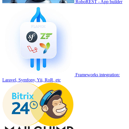
RoboREST - App builder
Frameworks integration:
Laravel, Symfony, Yii, RoR, etc