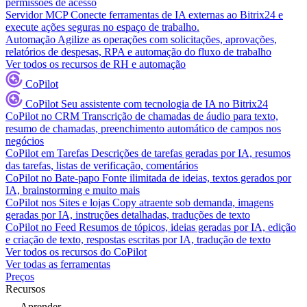
permissões de acesso
Servidor MCP
Conecte ferramentas de IA externas ao Bitrix24 e
execute ações seguras no espaço de trabalho.
Automação
Agilize as operações com solicitações, aprovações,
relatórios de despesas, RPA e automação do fluxo de trabalho
Ver todos os recursos de RH e automação
CoPilot
CoPilot
Seu assistente com tecnologia de IA no Bitrix24
CoPilot no CRM
Transcrição de chamadas de áudio para texto,
resumo de chamadas, preenchimento automático de campos nos
negócios
CoPilot em Tarefas
Descrições de tarefas geradas por IA, resumos
das tarefas, listas de verificação, comentários
CoPilot no Bate-papo
Fonte ilimitada de ideias, textos gerados por
IA, brainstorming e muito mais
CoPilot nos Sites e lojas
Copy atraente sob demanda, imagens
geradas por IA, instruções detalhadas, traduções de texto
CoPilot no Feed
Resumos de tópicos, ideias geradas por IA, edição
e criação de texto, respostas escritas por IA, tradução de texto
Ver todos os recursos do CoPilot
Ver todas as ferramentas
Preços
Recursos
Aprender