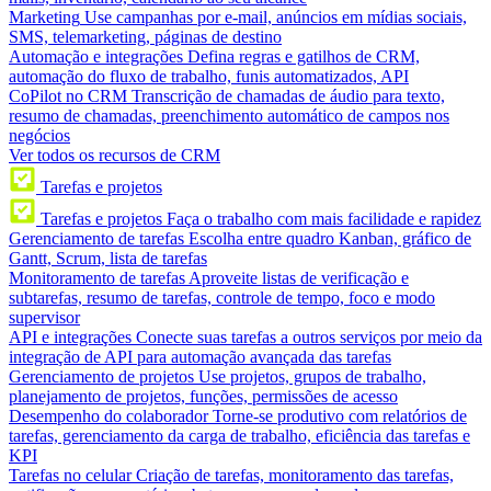
Marketing
Use campanhas por e-mail, anúncios em mídias sociais,
SMS, telemarketing, páginas de destino
Automação e integrações
Defina regras e gatilhos de CRM,
automação do fluxo de trabalho, funis automatizados, API
CoPilot no CRM
Transcrição de chamadas de áudio para texto,
resumo de chamadas, preenchimento automático de campos nos
negócios
Ver todos os recursos de CRM
Tarefas e projetos
Tarefas e projetos
Faça o trabalho com mais facilidade e rapidez
Gerenciamento de tarefas
Escolha entre quadro Kanban, gráfico de
Gantt, Scrum, lista de tarefas
Monitoramento de tarefas
Aproveite listas de verificação e
subtarefas, resumo de tarefas, controle de tempo, foco e modo
supervisor
API e integrações
Conecte suas tarefas a outros serviços por meio da
integração de API para automação avançada das tarefas
Gerenciamento de projetos
Use projetos, grupos de trabalho,
planejamento de projetos, funções, permissões de acesso
Desempenho do colaborador
Torne-se produtivo com relatórios de
tarefas, gerenciamento da carga de trabalho, eficiência das tarefas e
KPI
Tarefas no celular
Criação de tarefas, monitoramento das tarefas,