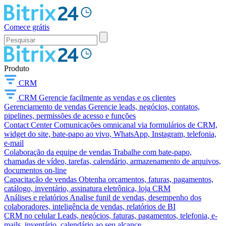
Comece grátis
Produto
CRM
CRM
Gerencie facilmente as vendas e os clientes
Gerenciamento de vendas
Gerencie leads, negócios, contatos,
pipelines, permissões de acesso e funções
Contact Center
Comunicações omnicanal via formulários de CRM,
widget do site, bate-papo ao vivo, WhatsApp, Instagram, telefonia,
e-mail
Colaboração da equipe de vendas
Trabalhe com bate-papo,
chamadas de vídeo, tarefas, calendário, armazenamento de arquivos,
documentos on-line
Capacitação de vendas
Obtenha orçamentos, faturas, pagamentos,
catálogo, inventário, assinatura eletrônica, loja CRM
Análises e relatórios
Analise funil de vendas, desempenho dos
colaboradores, inteligência de vendas, relatórios de BI
CRM no celular
Leads, negócios, faturas, pagamentos, telefonia, e-
mails, inventário, calendário ao seu alcance