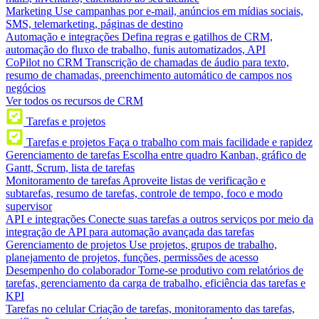
Marketing
Use campanhas por e-mail, anúncios em mídias sociais,
SMS, telemarketing, páginas de destino
Automação e integrações
Defina regras e gatilhos de CRM,
automação do fluxo de trabalho, funis automatizados, API
CoPilot no CRM
Transcrição de chamadas de áudio para texto,
resumo de chamadas, preenchimento automático de campos nos
negócios
Ver todos os recursos de CRM
Tarefas e projetos
Tarefas e projetos
Faça o trabalho com mais facilidade e rapidez
Gerenciamento de tarefas
Escolha entre quadro Kanban, gráfico de
Gantt, Scrum, lista de tarefas
Monitoramento de tarefas
Aproveite listas de verificação e
subtarefas, resumo de tarefas, controle de tempo, foco e modo
supervisor
API e integrações
Conecte suas tarefas a outros serviços por meio da
integração de API para automação avançada das tarefas
Gerenciamento de projetos
Use projetos, grupos de trabalho,
planejamento de projetos, funções, permissões de acesso
Desempenho do colaborador
Torne-se produtivo com relatórios de
tarefas, gerenciamento da carga de trabalho, eficiência das tarefas e
KPI
Tarefas no celular
Criação de tarefas, monitoramento das tarefas,