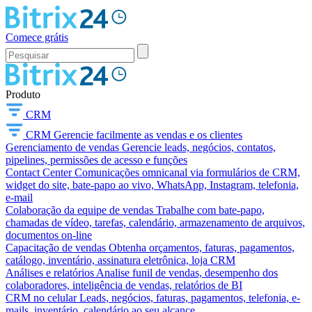
Comece grátis
Produto
CRM
CRM
Gerencie facilmente as vendas e os clientes
Gerenciamento de vendas
Gerencie leads, negócios, contatos,
pipelines, permissões de acesso e funções
Contact Center
Comunicações omnicanal via formulários de CRM,
widget do site, bate-papo ao vivo, WhatsApp, Instagram, telefonia,
e-mail
Colaboração da equipe de vendas
Trabalhe com bate-papo,
chamadas de vídeo, tarefas, calendário, armazenamento de arquivos,
documentos on-line
Capacitação de vendas
Obtenha orçamentos, faturas, pagamentos,
catálogo, inventário, assinatura eletrônica, loja CRM
Análises e relatórios
Analise funil de vendas, desempenho dos
colaboradores, inteligência de vendas, relatórios de BI
CRM no celular
Leads, negócios, faturas, pagamentos, telefonia, e-
mails, inventário, calendário ao seu alcance