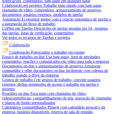
notificações, comentários, bate-papo em qualquer lugar
Colaboração em projetos
Trabalhe mais rápido com bate-papo,
chamadas de vídeo, comentários, armazenamento de arquivos,
documentos, usuários externos, modelos de tarefas
Automação
Economize tempo com a criação automática de tarefas e
a automação do fluxo de trabalho
CoPilot em Tarefas
Descrições de tarefas geradas por IA, resumos
das tarefas, listas de verificação, comentários
Ver todos os recursos de Tarefas e projetos
Colaboração
Colaboração
Potencialize o trabalho em equipe
Espaço de trabalho on-line
Use bate-papo, feed de atividades,
comentários, reações e comunicados em vídeo para toda a empresa
Documentos on-line e armazenamento de arquivos
Armazene,
compartilhe e edite documentos on-line facilmente com colegas de
trabalho usando o drive da empresa
Grupos de trabalho
Crie grupos de trabalho, convide usuários
externos, defina permissões de acesso e trabalhe em tarefas e
projetos
Reuniões on-line
Faça mais com chamadas de vídeo,
videoconferências, compartilhamento de tela, gravação de chamadas
e planos de fundo personalizados
Calendários compartilhados
Planeje com calendário pessoal e da
empresa, horários disponíveis, reserva de sala de reunião,