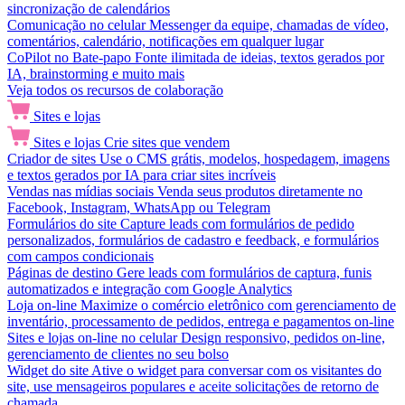
sincronização de calendários
Comunicação no celular
Messenger da equipe, chamadas de vídeo,
comentários, calendário, notificações em qualquer lugar
CoPilot no Bate-papo
Fonte ilimitada de ideias, textos gerados por
IA, brainstorming e muito mais
Veja todos os recursos de colaboração
Sites e lojas
Sites e lojas
Crie sites que vendem
Criador de sites
Use o CMS grátis, modelos, hospedagem, imagens
e textos gerados por IA para criar sites incríveis
Vendas nas mídias sociais
Venda seus produtos diretamente no
Facebook, Instagram, WhatsApp ou Telegram
Formulários do site
Capture leads com formulários de pedido
personalizados, formulários de cadastro e feedback, e formulários
com campos condicionais
Páginas de destino
Gere leads com formulários de captura, funis
automatizados e integração com Google Analytics
Loja on-line
Maximize o comércio eletrônico com gerenciamento de
inventário, processamento de pedidos, entrega e pagamentos on-line
Sites e lojas on-line no celular
Design responsivo, pedidos on-line,
gerenciamento de clientes no seu bolso
Widget do site
Ative o widget para conversar com os visitantes do
site, use mensageiros populares e aceite solicitações de retorno de
chamada