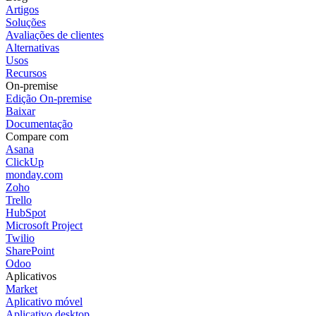
Artigos
Soluções
Avaliações de clientes
Alternativas
Usos
Recursos
On-premise
Edição On-premise
Baixar
Documentação
Compare com
Asana
ClickUp
monday.com
Zoho
Trello
HubSpot
Microsoft Project
Twilio
SharePoint
Odoo
Aplicativos
Market
Aplicativo móvel
Aplicativo desktop