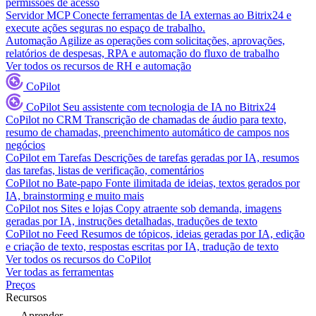
permissões de acesso
Servidor MCP
Conecte ferramentas de IA externas ao Bitrix24 e
execute ações seguras no espaço de trabalho.
Automação
Agilize as operações com solicitações, aprovações,
relatórios de despesas, RPA e automação do fluxo de trabalho
Ver todos os recursos de RH e automação
CoPilot
CoPilot
Seu assistente com tecnologia de IA no Bitrix24
CoPilot no CRM
Transcrição de chamadas de áudio para texto,
resumo de chamadas, preenchimento automático de campos nos
negócios
CoPilot em Tarefas
Descrições de tarefas geradas por IA, resumos
das tarefas, listas de verificação, comentários
CoPilot no Bate-papo
Fonte ilimitada de ideias, textos gerados por
IA, brainstorming e muito mais
CoPilot nos Sites e lojas
Copy atraente sob demanda, imagens
geradas por IA, instruções detalhadas, traduções de texto
CoPilot no Feed
Resumos de tópicos, ideias geradas por IA, edição
e criação de texto, respostas escritas por IA, tradução de texto
Ver todos os recursos do CoPilot
Ver todas as ferramentas
Preços
Recursos
Aprender