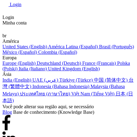
Login
Login
Minha conta
br
América
United States (English)
América Latina (Español)
Brasil (Português)
México (Español)
Colombia (Español)
Europa
Europe (English)
Deutschland (Deutsch)
France (Français)
Polska
(Polski)
Italia (Italiano)
United Kingdom (English)
Ásia
India (English)
UAE (عربي)
Türkiye (Türkçe)
中国 (简体中文)
台
灣 (繁體中文)
Indonesia (Bahasa Indonesia)
Malaysia (Bahasa
Melayu)
ประเทศไทย (ภาษาไทย)
Việt Nam (Tiếng Việt)
日本 (日
本語)
Você pode alterar sua região aqui, se necessário
Blog
Base de conhecimento (Knowledge Base)