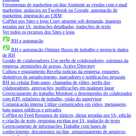
Ferramentas de marketing on-line
Aumente as vendas com e-mail
marketing, anúncios no Facebook ou Google, automação de
marketing, integração ao CRM
CoPilot nos Sites e lojas
Copy atraente sob demanda, imagens
geradas por IA, instruções detalhadas, traduções de texto
Ver todos os recursos dos Sites e lojas
RH e automação
RH e automação
Otimize fluxos de trabalho e gerencie dados
de RH
Gestão de colaboradores
Use perfis de colaboradores, estrutura da
empresa, permissões de acesso, Active Directory
Cultura e engajamento
Receba notícias da empresa, enquetes,
distintivos de agradecimento, marcadores e notificações pessoais
RH no celular
Bate-papo, chamadas de vídeo, perfis dos
colaboradores, aprovações, notificações em qualquer lugar
Gerenciamento do trabalho
Monitore o desempenho do colaborador
com KPI, relatórios de trabalho, visão do supervisor
Comunicação interna
Utilize comunicados em vídeo, mensagens,
bate-papos públicos e privados
CoPilot no Feed
Resumos de tópicos, ideias geradas por IA, edição
e criação de texto, respostas escritas por IA, tradução de texto
Gerenciamento de informações
Trabalhe com bases de
conhecimento, documentos on-line, armazenamento de arquivos,