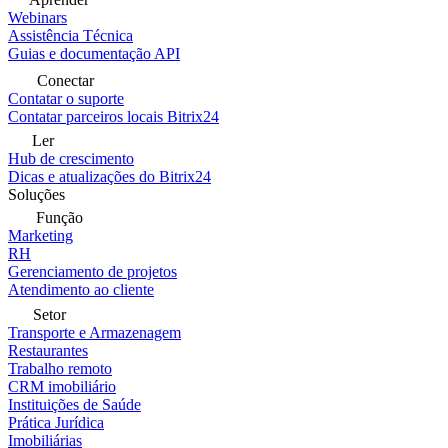
Webinars
Assistência Técnica
Guias e documentação API
Conectar
Contatar o suporte
Contatar parceiros locais Bitrix24
Ler
Hub de crescimento
Dicas e atualizações do Bitrix24
Soluções
Função
Marketing
RH
Gerenciamento de projetos
Atendimento ao cliente
Setor
Transporte e Armazenagem
Restaurantes
Trabalho remoto
CRM imobiliário
Instituições de Saúde
Prática Jurídica
Imobiliárias