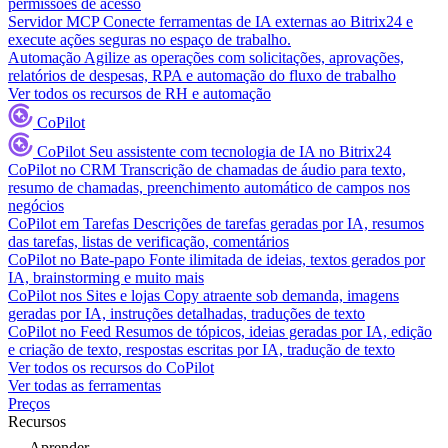
permissões de acesso
Servidor MCP
Conecte ferramentas de IA externas ao Bitrix24 e
execute ações seguras no espaço de trabalho.
Automação
Agilize as operações com solicitações, aprovações,
relatórios de despesas, RPA e automação do fluxo de trabalho
Ver todos os recursos de RH e automação
CoPilot
CoPilot
Seu assistente com tecnologia de IA no Bitrix24
CoPilot no CRM
Transcrição de chamadas de áudio para texto,
resumo de chamadas, preenchimento automático de campos nos
negócios
CoPilot em Tarefas
Descrições de tarefas geradas por IA, resumos
das tarefas, listas de verificação, comentários
CoPilot no Bate-papo
Fonte ilimitada de ideias, textos gerados por
IA, brainstorming e muito mais
CoPilot nos Sites e lojas
Copy atraente sob demanda, imagens
geradas por IA, instruções detalhadas, traduções de texto
CoPilot no Feed
Resumos de tópicos, ideias geradas por IA, edição
e criação de texto, respostas escritas por IA, tradução de texto
Ver todos os recursos do CoPilot
Ver todas as ferramentas
Preços
Recursos
Aprender