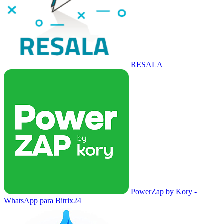
RESALA
PowerZap by Kory -
WhatsApp para Bitrix24