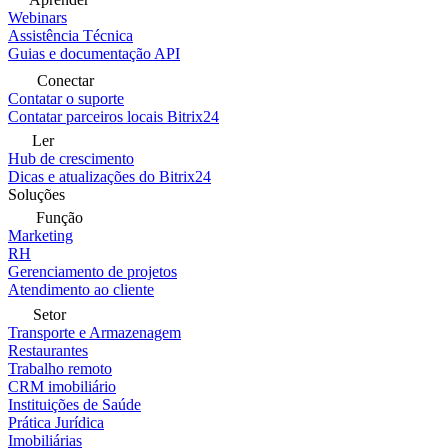
Webinars
Assistência Técnica
Guias e documentação API
Conectar
Contatar o suporte
Contatar parceiros locais Bitrix24
Ler
Hub de crescimento
Dicas e atualizações do Bitrix24
Soluções
Função
Marketing
RH
Gerenciamento de projetos
Atendimento ao cliente
Setor
Transporte e Armazenagem
Restaurantes
Trabalho remoto
CRM imobiliário
Instituições de Saúde
Prática Jurídica
Imobiliárias