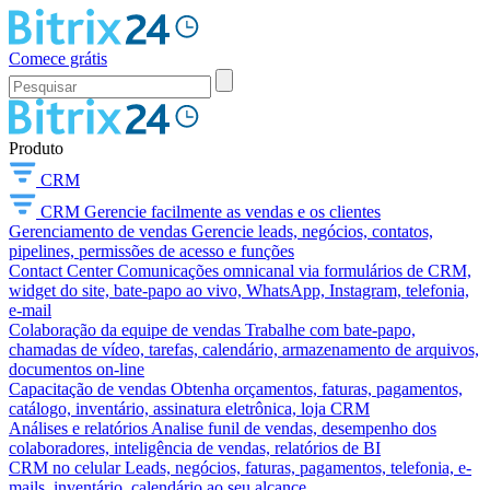
Comece grátis
Produto
CRM
CRM
Gerencie facilmente as vendas e os clientes
Gerenciamento de vendas
Gerencie leads, negócios, contatos,
pipelines, permissões de acesso e funções
Contact Center
Comunicações omnicanal via formulários de CRM,
widget do site, bate-papo ao vivo, WhatsApp, Instagram, telefonia,
e-mail
Colaboração da equipe de vendas
Trabalhe com bate-papo,
chamadas de vídeo, tarefas, calendário, armazenamento de arquivos,
documentos on-line
Capacitação de vendas
Obtenha orçamentos, faturas, pagamentos,
catálogo, inventário, assinatura eletrônica, loja CRM
Análises e relatórios
Analise funil de vendas, desempenho dos
colaboradores, inteligência de vendas, relatórios de BI
CRM no celular
Leads, negócios, faturas, pagamentos, telefonia, e-
mails, inventário, calendário ao seu alcance