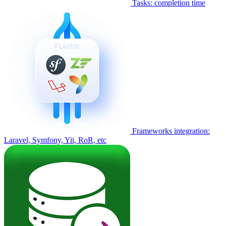
Tasks: completion time
Frameworks integration:
Laravel, Symfony, Yii, RoR, etc