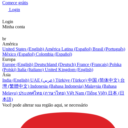
Comece grátis
Login
Login
Minha conta
br
América
United States (English)
América Latina (Español)
Brasil (Português)
México (Español)
Colombia (Español)
Europa
Europe (English)
Deutschland (Deutsch)
France (Français)
Polska
(Polski)
Italia (Italiano)
United Kingdom (English)
Ásia
India (English)
UAE (عربي)
Türkiye (Türkçe)
中国 (简体中文)
台
灣 (繁體中文)
Indonesia (Bahasa Indonesia)
Malaysia (Bahasa
Melayu)
ประเทศไทย (ภาษาไทย)
Việt Nam (Tiếng Việt)
日本 (日
本語)
Você pode alterar sua região aqui, se necessário