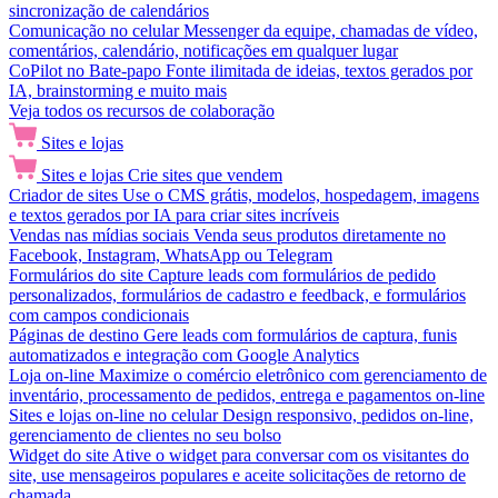
sincronização de calendários
Comunicação no celular
Messenger da equipe, chamadas de vídeo,
comentários, calendário, notificações em qualquer lugar
CoPilot no Bate-papo
Fonte ilimitada de ideias, textos gerados por
IA, brainstorming e muito mais
Veja todos os recursos de colaboração
Sites e lojas
Sites e lojas
Crie sites que vendem
Criador de sites
Use o CMS grátis, modelos, hospedagem, imagens
e textos gerados por IA para criar sites incríveis
Vendas nas mídias sociais
Venda seus produtos diretamente no
Facebook, Instagram, WhatsApp ou Telegram
Formulários do site
Capture leads com formulários de pedido
personalizados, formulários de cadastro e feedback, e formulários
com campos condicionais
Páginas de destino
Gere leads com formulários de captura, funis
automatizados e integração com Google Analytics
Loja on-line
Maximize o comércio eletrônico com gerenciamento de
inventário, processamento de pedidos, entrega e pagamentos on-line
Sites e lojas on-line no celular
Design responsivo, pedidos on-line,
gerenciamento de clientes no seu bolso
Widget do site
Ative o widget para conversar com os visitantes do
site, use mensageiros populares e aceite solicitações de retorno de
chamada