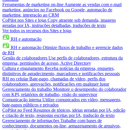
Ferramentas de marketing on-line
Aumente as vendas com e-mail
marketing, anúncios no Facebook ou Google, automação de
marketing, integração ao CRM
CoPilot nos Sites e lojas
Copy atraente sob demanda, imagens
geradas por IA, instruções detalhadas, traduções de texto
Ver todos os recursos dos Sites e lojas
RH e automação
RH e automação
Otimize fluxos de trabalho e gerencie dados
de RH
Gestão de colaboradores
Use perfis de colaboradores, estrutura da
empresa, permissões de acesso, Active Directory
Cultura e engajamento
Receba notícias da empresa, enquetes,
distintivos de agradecimento, marcadores e notificações pessoais
RH no celular
Bate-papo, chamadas de vídeo, perfis dos
colaboradores, aprovações, notificações em qualquer lugar
Gerenciamento do trabalho
Monitore o desempenho do colaborador
com KPI, relatórios de trabalho, visão do supervisor
Comunicação interna
Utilize comunicados em vídeo, mensagens,
bate-papos públicos e privados
CoPilot no Feed
Resumos de tópicos, ideias geradas por IA, edição
e criação de texto, respostas escritas por IA, tradução de texto
Gerenciamento de informações
Trabalhe com bases de
conhecimento, documentos on-line, armazenamento de arquivos,