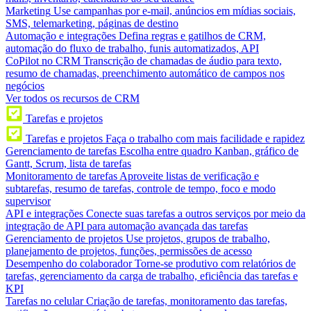
Marketing
Use campanhas por e-mail, anúncios em mídias sociais,
SMS, telemarketing, páginas de destino
Automação e integrações
Defina regras e gatilhos de CRM,
automação do fluxo de trabalho, funis automatizados, API
CoPilot no CRM
Transcrição de chamadas de áudio para texto,
resumo de chamadas, preenchimento automático de campos nos
negócios
Ver todos os recursos de CRM
Tarefas e projetos
Tarefas e projetos
Faça o trabalho com mais facilidade e rapidez
Gerenciamento de tarefas
Escolha entre quadro Kanban, gráfico de
Gantt, Scrum, lista de tarefas
Monitoramento de tarefas
Aproveite listas de verificação e
subtarefas, resumo de tarefas, controle de tempo, foco e modo
supervisor
API e integrações
Conecte suas tarefas a outros serviços por meio da
integração de API para automação avançada das tarefas
Gerenciamento de projetos
Use projetos, grupos de trabalho,
planejamento de projetos, funções, permissões de acesso
Desempenho do colaborador
Torne-se produtivo com relatórios de
tarefas, gerenciamento da carga de trabalho, eficiência das tarefas e
KPI
Tarefas no celular
Criação de tarefas, monitoramento das tarefas,