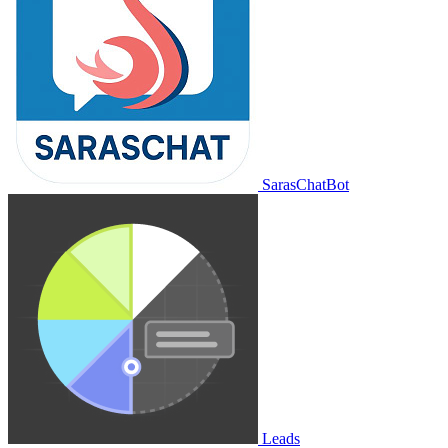
SarasChatBot
Leads