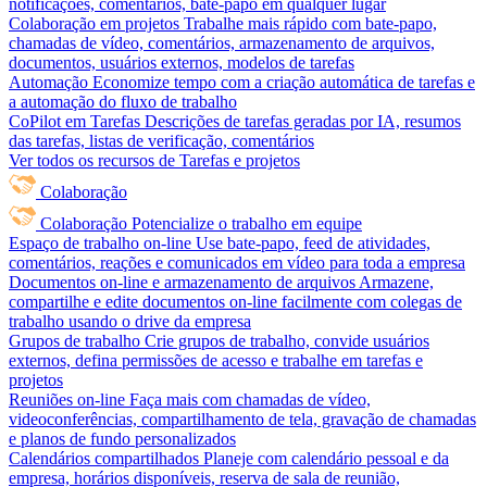
notificações, comentários, bate-papo em qualquer lugar
Colaboração em projetos
Trabalhe mais rápido com bate-papo,
chamadas de vídeo, comentários, armazenamento de arquivos,
documentos, usuários externos, modelos de tarefas
Automação
Economize tempo com a criação automática de tarefas e
a automação do fluxo de trabalho
CoPilot em Tarefas
Descrições de tarefas geradas por IA, resumos
das tarefas, listas de verificação, comentários
Ver todos os recursos de Tarefas e projetos
Colaboração
Colaboração
Potencialize o trabalho em equipe
Espaço de trabalho on-line
Use bate-papo, feed de atividades,
comentários, reações e comunicados em vídeo para toda a empresa
Documentos on-line e armazenamento de arquivos
Armazene,
compartilhe e edite documentos on-line facilmente com colegas de
trabalho usando o drive da empresa
Grupos de trabalho
Crie grupos de trabalho, convide usuários
externos, defina permissões de acesso e trabalhe em tarefas e
projetos
Reuniões on-line
Faça mais com chamadas de vídeo,
videoconferências, compartilhamento de tela, gravação de chamadas
e planos de fundo personalizados
Calendários compartilhados
Planeje com calendário pessoal e da
empresa, horários disponíveis, reserva de sala de reunião,