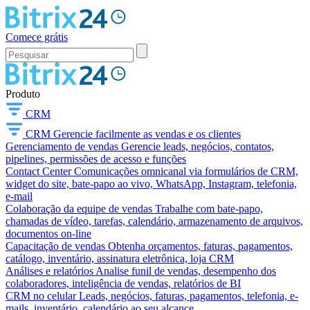
Comece grátis
Produto
CRM
CRM
Gerencie facilmente as vendas e os clientes
Gerenciamento de vendas
Gerencie leads, negócios, contatos,
pipelines, permissões de acesso e funções
Contact Center
Comunicações omnicanal via formulários de CRM,
widget do site, bate-papo ao vivo, WhatsApp, Instagram, telefonia,
e-mail
Colaboração da equipe de vendas
Trabalhe com bate-papo,
chamadas de vídeo, tarefas, calendário, armazenamento de arquivos,
documentos on-line
Capacitação de vendas
Obtenha orçamentos, faturas, pagamentos,
catálogo, inventário, assinatura eletrônica, loja CRM
Análises e relatórios
Analise funil de vendas, desempenho dos
colaboradores, inteligência de vendas, relatórios de BI
CRM no celular
Leads, negócios, faturas, pagamentos, telefonia, e-
mails, inventário, calendário ao seu alcance