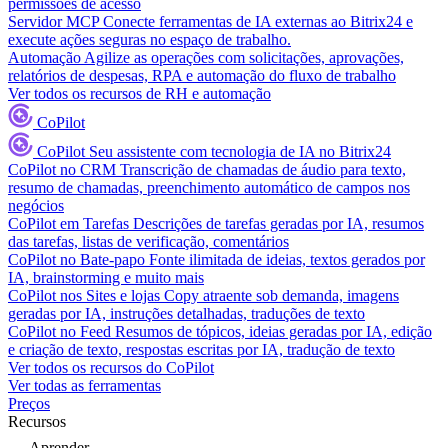
permissões de acesso
Servidor MCP
Conecte ferramentas de IA externas ao Bitrix24 e
execute ações seguras no espaço de trabalho.
Automação
Agilize as operações com solicitações, aprovações,
relatórios de despesas, RPA e automação do fluxo de trabalho
Ver todos os recursos de RH e automação
CoPilot
CoPilot
Seu assistente com tecnologia de IA no Bitrix24
CoPilot no CRM
Transcrição de chamadas de áudio para texto,
resumo de chamadas, preenchimento automático de campos nos
negócios
CoPilot em Tarefas
Descrições de tarefas geradas por IA, resumos
das tarefas, listas de verificação, comentários
CoPilot no Bate-papo
Fonte ilimitada de ideias, textos gerados por
IA, brainstorming e muito mais
CoPilot nos Sites e lojas
Copy atraente sob demanda, imagens
geradas por IA, instruções detalhadas, traduções de texto
CoPilot no Feed
Resumos de tópicos, ideias geradas por IA, edição
e criação de texto, respostas escritas por IA, tradução de texto
Ver todos os recursos do CoPilot
Ver todas as ferramentas
Preços
Recursos
Aprender