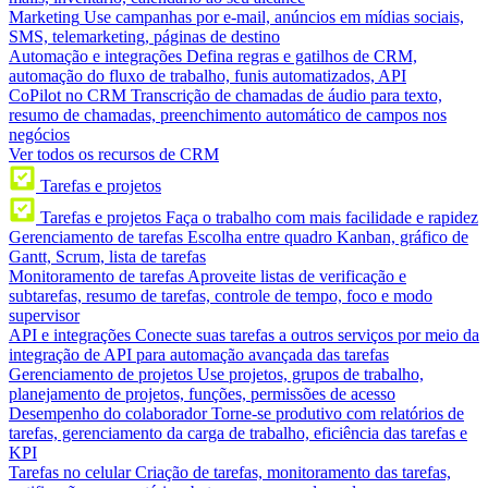
Marketing
Use campanhas por e-mail, anúncios em mídias sociais,
SMS, telemarketing, páginas de destino
Automação e integrações
Defina regras e gatilhos de CRM,
automação do fluxo de trabalho, funis automatizados, API
CoPilot no CRM
Transcrição de chamadas de áudio para texto,
resumo de chamadas, preenchimento automático de campos nos
negócios
Ver todos os recursos de CRM
Tarefas e projetos
Tarefas e projetos
Faça o trabalho com mais facilidade e rapidez
Gerenciamento de tarefas
Escolha entre quadro Kanban, gráfico de
Gantt, Scrum, lista de tarefas
Monitoramento de tarefas
Aproveite listas de verificação e
subtarefas, resumo de tarefas, controle de tempo, foco e modo
supervisor
API e integrações
Conecte suas tarefas a outros serviços por meio da
integração de API para automação avançada das tarefas
Gerenciamento de projetos
Use projetos, grupos de trabalho,
planejamento de projetos, funções, permissões de acesso
Desempenho do colaborador
Torne-se produtivo com relatórios de
tarefas, gerenciamento da carga de trabalho, eficiência das tarefas e
KPI
Tarefas no celular
Criação de tarefas, monitoramento das tarefas,