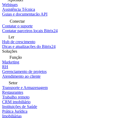
Webinars
Assistência Técnica
Guias e documentação API
Conectar
Contatar o suporte
Contatar parceiros locais Bitrix24
Ler
Hub de crescimento
Dicas e atualizações do Bitrix24
Soluções
Função
Marketing
RH
Gerenciamento de projetos
Atendimento ao cliente
Setor
Transporte e Armazenagem
Restaurantes
Trabalho remoto
CRM imobiliário
Instituições de Saúde
Prática Jurídica
Imobiliárias