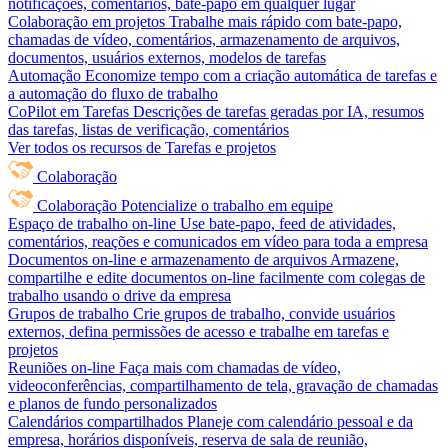
notificações, comentários, bate-papo em qualquer lugar
Colaboração em projetos
Trabalhe mais rápido com bate-papo,
chamadas de vídeo, comentários, armazenamento de arquivos,
documentos, usuários externos, modelos de tarefas
Automação
Economize tempo com a criação automática de tarefas e
a automação do fluxo de trabalho
CoPilot em Tarefas
Descrições de tarefas geradas por IA, resumos
das tarefas, listas de verificação, comentários
Ver todos os recursos de Tarefas e projetos
Colaboração
Colaboração
Potencialize o trabalho em equipe
Espaço de trabalho on-line
Use bate-papo, feed de atividades,
comentários, reações e comunicados em vídeo para toda a empresa
Documentos on-line e armazenamento de arquivos
Armazene,
compartilhe e edite documentos on-line facilmente com colegas de
trabalho usando o drive da empresa
Grupos de trabalho
Crie grupos de trabalho, convide usuários
externos, defina permissões de acesso e trabalhe em tarefas e
projetos
Reuniões on-line
Faça mais com chamadas de vídeo,
videoconferências, compartilhamento de tela, gravação de chamadas
e planos de fundo personalizados
Calendários compartilhados
Planeje com calendário pessoal e da
empresa, horários disponíveis, reserva de sala de reunião,