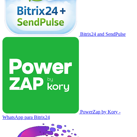
Bitrix24 and SendPulse
PowerZap by Kory -
WhatsApp para Bitrix24