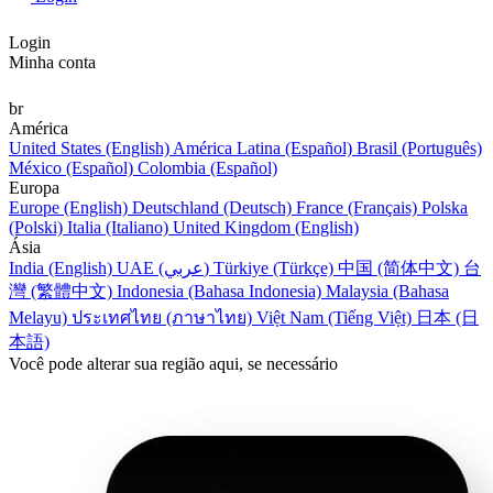
Login
Minha conta
br
América
United States (English)
América Latina (Español)
Brasil (Português)
México (Español)
Colombia (Español)
Europa
Europe (English)
Deutschland (Deutsch)
France (Français)
Polska
(Polski)
Italia (Italiano)
United Kingdom (English)
Ásia
India (English)
UAE (عربي)
Türkiye (Türkçe)
中国 (简体中文)
台
灣 (繁體中文)
Indonesia (Bahasa Indonesia)
Malaysia (Bahasa
Melayu)
ประเทศไทย (ภาษาไทย)
Việt Nam (Tiếng Việt)
日本 (日
本語)
Você pode alterar sua região aqui, se necessário