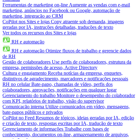
Ferramentas de marketing on-line
Aumente as vendas com e-mail
marketing, anúncios no Facebook ou Google, automação de
marketing, integração ao CRM
CoPilot nos Sites e lojas
Copy atraente sob demanda, imagens
geradas por IA, instruções detalhadas, traduções de texto
Ver todos os recursos dos Sites e lojas
RH e automação
RH e automação
Otimize fluxos de trabalho e gerencie dados
de RH
Gestão de colaboradores
Use perfis de colaboradores, estrutura da
empresa, permissões de acesso, Active Directory
Cultura e engajamento
Receba notícias da empresa, enquetes,
distintivos de agradecimento, marcadores e notificações pessoais
RH no celular
Bate-papo, chamadas de vídeo, perfis dos
colaboradores, aprovações, notificações em qualquer lugar
Gerenciamento do trabalho
Monitore o desempenho do colaborador
com KPI, relatórios de trabalho, visão do supervisor
Comunicação interna
Utilize comunicados em vídeo, mensagens,
bate-papos públicos e privados
CoPilot no Feed
Resumos de tópicos, ideias geradas por IA, edição
e criação de texto, respostas escritas por IA, tradução de texto
Gerenciamento de informações
Trabalhe com bases de
conhecimento, documentos on-line, armazenamento de arquivos,