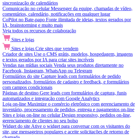
sincronização de calendários
Comunicação no celular
Messenger da equipe, chamadas de vídeo,
comentários, calendário, notificações em qualquer lugar
CoPilot no Bate-papo
Fonte ilimitada de ideias, textos gerados por
IA, brainstorming e muito mais
Veja todos os recursos de colaboração
Sites e lojas
Sites e lojas
Crie sites que vendem
Criador de sites
Use o CMS grátis, modelos, hospedagem, imagens
e textos gerados por IA para criar sites incríveis
Vendas nas mídias sociais
Venda seus produtos diretamente no
Facebook, Instagram, WhatsApp ou Telegram
Formulários do site
Capture leads com formulários de pedido
personalizados, formulários de cadastro e feedback, e formulários
com campos condicionais
Páginas de destino
Gere leads com formulários de captura, funis
automatizados e integração com Google Analytics
Loja on-line
Maximize o comércio eletrônico com gerenciamento de
inventário, processamento de pedidos, entrega e pagamentos on-line
Sites e lojas on-line no celular
Design responsivo, pedidos on-line,
gerenciamento de clientes no seu bolso
Widget do site
Ative o widget para conversar com os visitantes do
site, use mensageiros populares e aceite solicitações de retorno de
chamada