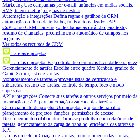
Marketing
Use campanhas por e-mail, anúncios em mídias sociais,
SMS, telemarketing, páginas de destino
Automação e integrações
Defina regras e gatilhos de CRM,
automação do fluxo de trabalho, funis automatizados, API
CoPilot no CRM
Transcrição de chamadas de áudio para texto,
resumo de chamadas, preenchimento automático de campos nos
negócios
Ver todos os recursos de CRM
Tarefas e projetos
Tarefas e projetos
Faça o trabalho com mais facilidade e rapidez
Gerenciamento de tarefas
Escolha entre quadro Kanban, gráfico de
Gantt, Scrum, lista de tarefas
Monitoramento de tarefas
Aproveite listas de verificação e
subtarefas, resumo de tarefas, controle de tempo, foco e modo
supervisor
API e integrações
Conecte suas tarefas a outros serviços por meio da
integração de API para automação avançada das tarefas
Gerenciamento de projetos
Use projetos, grupos de trabalho,
planejamento de projetos, funções, permissões de acesso
Desempenho do colaborador
Torne-se produtivo com relatórios de
tarefas, gerenciamento da carga de trabalho, eficiência das tarefas e
KPI
Tarefas no celular
Criação de tarefas, monitoramento das tarefas,