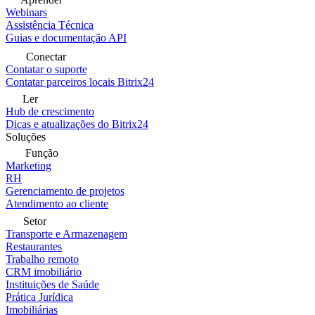
Webinars
Assistência Técnica
Guias e documentação API
Conectar
Contatar o suporte
Contatar parceiros locais Bitrix24
Ler
Hub de crescimento
Dicas e atualizações do Bitrix24
Soluções
Função
Marketing
RH
Gerenciamento de projetos
Atendimento ao cliente
Setor
Transporte e Armazenagem
Restaurantes
Trabalho remoto
CRM imobiliário
Instituições de Saúde
Prática Jurídica
Imobiliárias