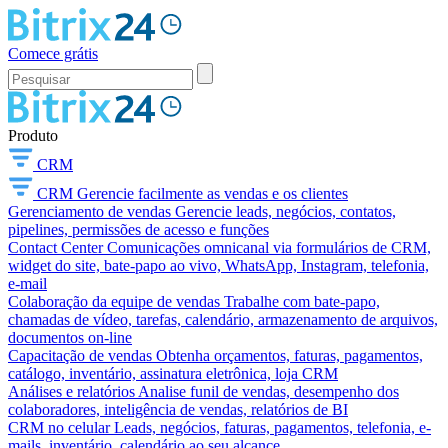
Comece grátis
Produto
CRM
CRM
Gerencie facilmente as vendas e os clientes
Gerenciamento de vendas
Gerencie leads, negócios, contatos,
pipelines, permissões de acesso e funções
Contact Center
Comunicações omnicanal via formulários de CRM,
widget do site, bate-papo ao vivo, WhatsApp, Instagram, telefonia,
e-mail
Colaboração da equipe de vendas
Trabalhe com bate-papo,
chamadas de vídeo, tarefas, calendário, armazenamento de arquivos,
documentos on-line
Capacitação de vendas
Obtenha orçamentos, faturas, pagamentos,
catálogo, inventário, assinatura eletrônica, loja CRM
Análises e relatórios
Analise funil de vendas, desempenho dos
colaboradores, inteligência de vendas, relatórios de BI
CRM no celular
Leads, negócios, faturas, pagamentos, telefonia, e-
mails, inventário, calendário ao seu alcance