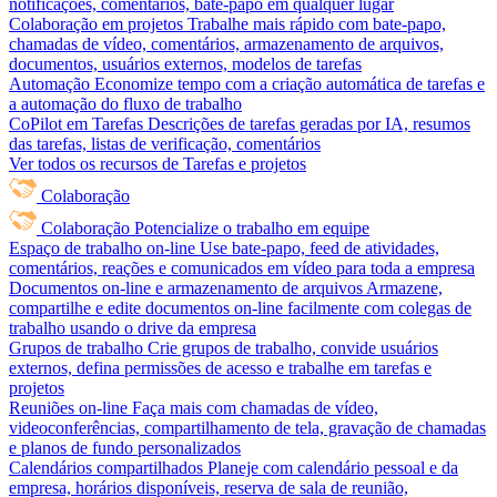
notificações, comentários, bate-papo em qualquer lugar
Colaboração em projetos
Trabalhe mais rápido com bate-papo,
chamadas de vídeo, comentários, armazenamento de arquivos,
documentos, usuários externos, modelos de tarefas
Automação
Economize tempo com a criação automática de tarefas e
a automação do fluxo de trabalho
CoPilot em Tarefas
Descrições de tarefas geradas por IA, resumos
das tarefas, listas de verificação, comentários
Ver todos os recursos de Tarefas e projetos
Colaboração
Colaboração
Potencialize o trabalho em equipe
Espaço de trabalho on-line
Use bate-papo, feed de atividades,
comentários, reações e comunicados em vídeo para toda a empresa
Documentos on-line e armazenamento de arquivos
Armazene,
compartilhe e edite documentos on-line facilmente com colegas de
trabalho usando o drive da empresa
Grupos de trabalho
Crie grupos de trabalho, convide usuários
externos, defina permissões de acesso e trabalhe em tarefas e
projetos
Reuniões on-line
Faça mais com chamadas de vídeo,
videoconferências, compartilhamento de tela, gravação de chamadas
e planos de fundo personalizados
Calendários compartilhados
Planeje com calendário pessoal e da
empresa, horários disponíveis, reserva de sala de reunião,