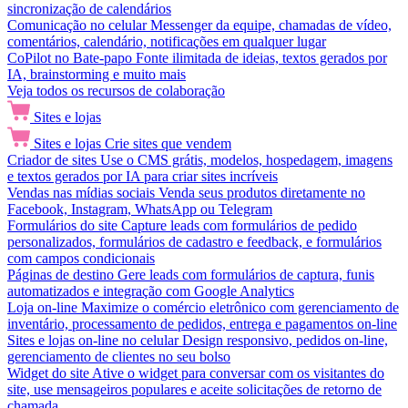
sincronização de calendários
Comunicação no celular
Messenger da equipe, chamadas de vídeo,
comentários, calendário, notificações em qualquer lugar
CoPilot no Bate-papo
Fonte ilimitada de ideias, textos gerados por
IA, brainstorming e muito mais
Veja todos os recursos de colaboração
Sites e lojas
Sites e lojas
Crie sites que vendem
Criador de sites
Use o CMS grátis, modelos, hospedagem, imagens
e textos gerados por IA para criar sites incríveis
Vendas nas mídias sociais
Venda seus produtos diretamente no
Facebook, Instagram, WhatsApp ou Telegram
Formulários do site
Capture leads com formulários de pedido
personalizados, formulários de cadastro e feedback, e formulários
com campos condicionais
Páginas de destino
Gere leads com formulários de captura, funis
automatizados e integração com Google Analytics
Loja on-line
Maximize o comércio eletrônico com gerenciamento de
inventário, processamento de pedidos, entrega e pagamentos on-line
Sites e lojas on-line no celular
Design responsivo, pedidos on-line,
gerenciamento de clientes no seu bolso
Widget do site
Ative o widget para conversar com os visitantes do
site, use mensageiros populares e aceite solicitações de retorno de
chamada