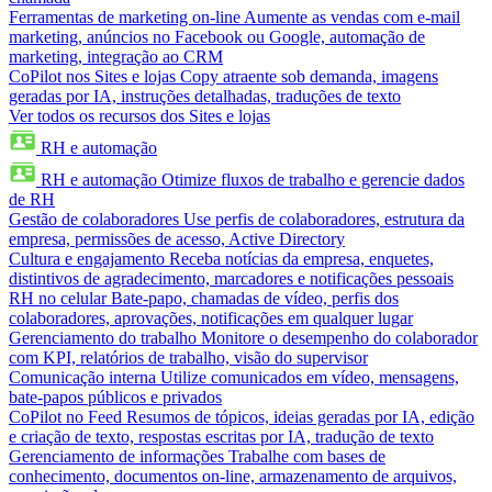
Ferramentas de marketing on-line
Aumente as vendas com e-mail
marketing, anúncios no Facebook ou Google, automação de
marketing, integração ao CRM
CoPilot nos Sites e lojas
Copy atraente sob demanda, imagens
geradas por IA, instruções detalhadas, traduções de texto
Ver todos os recursos dos Sites e lojas
RH e automação
RH e automação
Otimize fluxos de trabalho e gerencie dados
de RH
Gestão de colaboradores
Use perfis de colaboradores, estrutura da
empresa, permissões de acesso, Active Directory
Cultura e engajamento
Receba notícias da empresa, enquetes,
distintivos de agradecimento, marcadores e notificações pessoais
RH no celular
Bate-papo, chamadas de vídeo, perfis dos
colaboradores, aprovações, notificações em qualquer lugar
Gerenciamento do trabalho
Monitore o desempenho do colaborador
com KPI, relatórios de trabalho, visão do supervisor
Comunicação interna
Utilize comunicados em vídeo, mensagens,
bate-papos públicos e privados
CoPilot no Feed
Resumos de tópicos, ideias geradas por IA, edição
e criação de texto, respostas escritas por IA, tradução de texto
Gerenciamento de informações
Trabalhe com bases de
conhecimento, documentos on-line, armazenamento de arquivos,