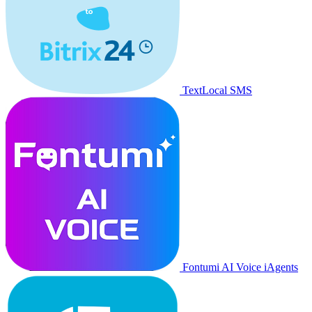
TextLocal SMS
Fontumi AI Voice iAgents