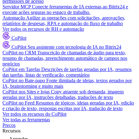
permissões de acesso
Servidor MCP
Conecte ferramentas de IA externas ao Bitrix24 e
execute ações seguras no espaço de trabalho.
Automação
Agilize as operações com solicitações, aprovações,
relatórios de despesas, RPA e automação do fluxo de trabalho
Ver todos os recursos de RH e automação
CoPilot
CoPilot
Seu assistente com tecnologia de IA no Bitrix24
CoPilot no CRM
Transcrição de chamadas de áudio para texto,
resumo de chamadas, preenchimento automático de campos nos
negócios
CoPilot em Tarefas
Descrições de tarefas geradas por IA, resumos
das tarefas, listas de verificação, comentários
CoPilot no Bate-papo
Fonte ilimitada de ideias, textos gerados por
IA, brainstorming e muito mais
CoPilot nos Sites e lojas
Copy atraente sob demanda, imagens
geradas por IA, instruções detalhadas, traduções de texto
CoPilot no Feed
Resumos de tópicos, ideias geradas por IA, edição
e criação de texto, respostas escritas por IA, tradução de texto
Ver todos os recursos do CoPilot
Ver todas as ferramentas
Preços
Recursos
Aprender