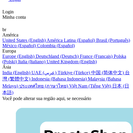
Login
Minha conta
br
América
United States (English)
América Latina (Español)
Brasil (Português)
México (Español)
Colombia (Español)
Europa
Europe (English)
Deutschland (Deutsch)
France (Français)
Polska
(Polski)
Italia (Italiano)
United Kingdom (English)
Ásia
India (English)
UAE (عربي)
Türkiye (Türkçe)
中国 (简体中文)
台
灣 (繁體中文)
Indonesia (Bahasa Indonesia)
Malaysia (Bahasa
Melayu)
ประเทศไทย (ภาษาไทย)
Việt Nam (Tiếng Việt)
日本 (日
本語)
Você pode alterar sua região aqui, se necessário