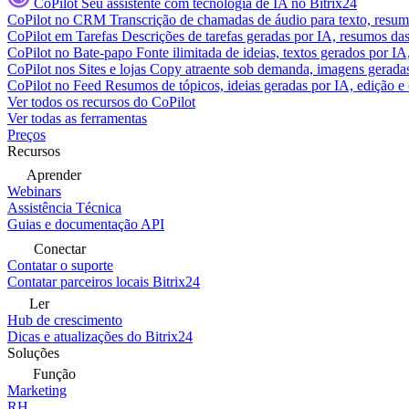
CoPilot
Seu assistente com tecnologia de IA no Bitrix24
CoPilot no CRM
Transcrição de chamadas de áudio para texto, res
CoPilot em Tarefas
Descrições de tarefas geradas por IA, resumos das 
CoPilot no Bate-papo
Fonte ilimitada de ideias, textos gerados por I
CoPilot nos Sites e lojas
Copy atraente sob demanda, imagens geradas 
CoPilot no Feed
Resumos de tópicos, ideias geradas por IA, edição e c
Ver todos os recursos do CoPilot
Ver todas as ferramentas
Preços
Recursos
Aprender
Webinars
Assistência Técnica
Guias e documentação API
Conectar
Contatar o suporte
Contatar parceiros locais Bitrix24
Ler
Hub de crescimento
Dicas e atualizações do Bitrix24
Soluções
Função
Marketing
RH