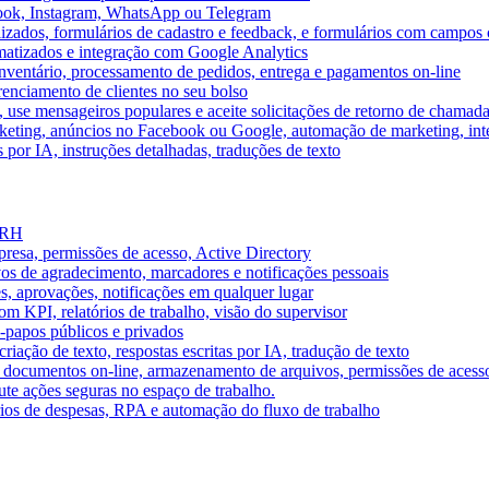
book, Instagram, WhatsApp ou Telegram
izados, formulários de cadastro e feedback, e formulários com campos 
omatizados e integração com Google Analytics
ventário, processamento de pedidos, entrega e pagamentos on-line
renciamento de clientes no seu bolso
e, use mensageiros populares e aceite solicitações de retorno de chamad
keting, anúncios no Facebook ou Google, automação de marketing, i
por IA, instruções detalhadas, traduções de texto
e RH
presa, permissões de acesso, Active Directory
vos de agradecimento, marcadores e notificações pessoais
s, aprovações, notificações em qualquer lugar
 KPI, relatórios de trabalho, visão do supervisor
-papos públicos e privados
riação de texto, respostas escritas por IA, tradução de texto
 documentos on-line, armazenamento de arquivos, permissões de acess
ute ações seguras no espaço de trabalho.
órios de despesas, RPA e automação do fluxo de trabalho