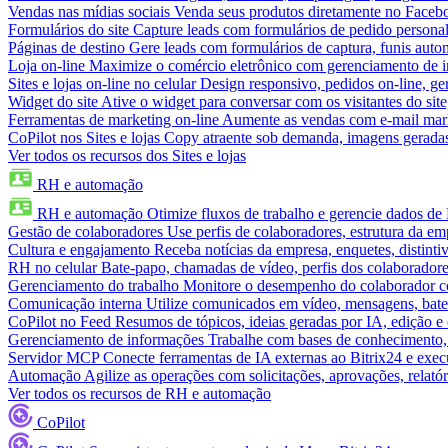
Vendas nas mídias sociais
Venda seus produtos diretamente no Face
Formulários do site
Capture leads com formulários de pedido personal
Páginas de destino
Gere leads com formulários de captura, funis aut
Loja on-line
Maximize o comércio eletrônico com gerenciamento de in
Sites e lojas on-line no celular
Design responsivo, pedidos on-line, ge
Widget do site
Ative o widget para conversar com os visitantes do sit
Ferramentas de marketing on-line
Aumente as vendas com e-mail mar
CoPilot nos Sites e lojas
Copy atraente sob demanda, imagens geradas 
Ver todos os recursos dos Sites e lojas
RH e automação
RH e automação
Otimize fluxos de trabalho e gerencie dados d
Gestão de colaboradores
Use perfis de colaboradores, estrutura da em
Cultura e engajamento
Receba notícias da empresa, enquetes, distinti
RH no celular
Bate-papo, chamadas de vídeo, perfis dos colaboradore
Gerenciamento do trabalho
Monitore o desempenho do colaborador com
Comunicação interna
Utilize comunicados em vídeo, mensagens, bate
CoPilot no Feed
Resumos de tópicos, ideias geradas por IA, edição e c
Gerenciamento de informações
Trabalhe com bases de conhecimento,
Servidor MCP
Conecte ferramentas de IA externas ao Bitrix24 e exec
Automação
Agilize as operações com solicitações, aprovações, relat
Ver todos os recursos de RH e automação
CoPilot