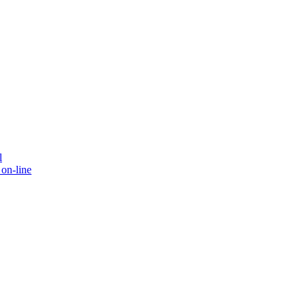
l
on-line