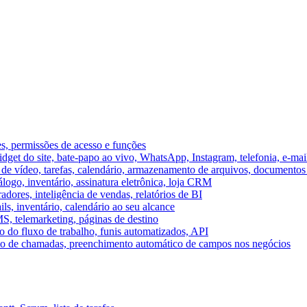
es, permissões de acesso e funções
et do site, bate-papo ao vivo, WhatsApp, Instagram, telefonia, e-mai
e vídeo, tarefas, calendário, armazenamento de arquivos, documentos 
logo, inventário, assinatura eletrônica, loja CRM
dores, inteligência de vendas, relatórios de BI
ils, inventário, calendário ao seu alcance
S, telemarketing, páginas de destino
 do fluxo de trabalho, funis automatizados, API
umo de chamadas, preenchimento automático de campos nos negócios