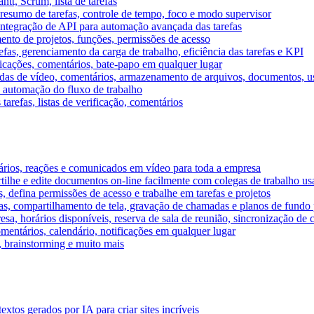
tt, Scrum, lista de tarefas
, resumo de tarefas, controle de tempo, foco e modo supervisor
 integração de API para automação avançada das tarefas
mento de projetos, funções, permissões de acesso
efas, gerenciamento da carga de trabalho, eficiência das tarefas e KPI
ficações, comentários, bate-papo em qualquer lugar
as de vídeo, comentários, armazenamento de arquivos, documentos, usu
 automação do fluxo de trabalho
tarefas, listas de verificação, comentários
ários, reações e comunicados em vídeo para toda a empresa
ilhe e edite documentos on-line facilmente com colegas de trabalho us
, defina permissões de acesso e trabalhe em tarefas e projetos
s, compartilhamento de tela, gravação de chamadas e planos de fundo 
sa, horários disponíveis, reserva de sala de reunião, sincronização de 
entários, calendário, notificações em qualquer lugar
A, brainstorming e muito mais
tos gerados por IA para criar sites incríveis