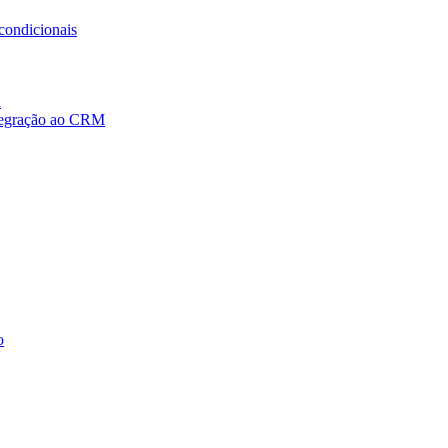
condicionais
a
ntegração ao CRM
o