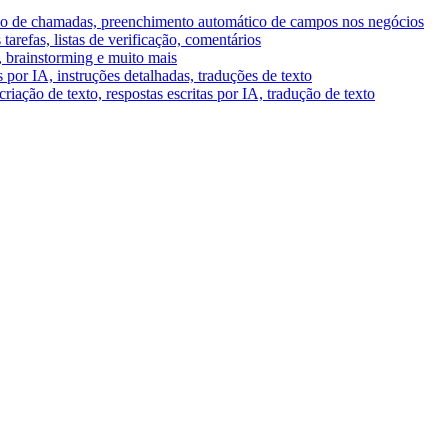
umo de chamadas, preenchimento automático de campos nos negócios
tarefas, listas de verificação, comentários
A, brainstorming e muito mais
por IA, instruções detalhadas, traduções de texto
riação de texto, respostas escritas por IA, tradução de texto