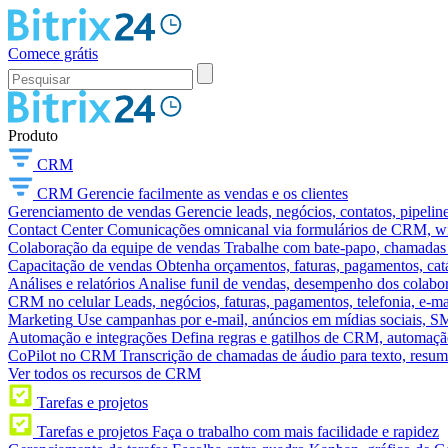
Comece grátis
Produto
CRM
CRM
Gerencie facilmente as vendas e os clientes
Gerenciamento de vendas
Gerencie leads, negócios, contatos, pipelin
Contact Center
Comunicações omnicanal via formulários de CRM, widg
Colaboração da equipe de vendas
Trabalhe com bate-papo, chamadas d
Capacitação de vendas
Obtenha orçamentos, faturas, pagamentos, catá
Análises e relatórios
Analise funil de vendas, desempenho dos colabora
CRM no celular
Leads, negócios, faturas, pagamentos, telefonia, e-ma
Marketing
Use campanhas por e-mail, anúncios em mídias sociais, SM
Automação e integrações
Defina regras e gatilhos de CRM, automação
CoPilot no CRM
Transcrição de chamadas de áudio para texto, res
Ver todos os recursos de CRM
Tarefas e projetos
Tarefas e projetos
Faça o trabalho com mais facilidade e rapidez