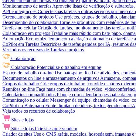
Gerenciamento de tarefas
Escolha entre quadro Kanban, gráfico de Gan
Monitoramento de tarefas
Aproveite listas de verificação e subtarefas
API e integrações
Conecte suas tarefas a outros serviços por meio da
Gerenciamento de projetos
Use projetos, grupos de trabalho, planeja
Desempenho do colaborador
Torne-se produtivo com relatórios de tar
Tarefas no celular
Criação de tarefas, monitoramento das tarefas, noti
Colaboração em projetos
Trabalhe mais rápido com bate-papo, chamad
Automação
Economize tempo com a criação automática de tarefas e a
CoPilot em Tarefas
Descrições de tarefas geradas por IA, resumos das 
Ver todos os recursos de Tarefas e projetos
Colaboração
Colaboração
Potencialize o trabalho em equipe
Espaço de trabalho on-line
Use bate-papo, feed de atividades, coment
Documentos on-line e armazenamento de arquivos
Armazene, compart
Grupos de trabalho
Crie grupos de trabalho, convide usuários externos
Reuniões on-line
Faça mais com chamadas de vídeo, videoconferência
Calendários compartilhados
Planeje com calendário pessoal e da empre
Comunicação no celular
Messenger da equipe, chamadas de vídeo, com
CoPilot no Bate-papo
Fonte ilimitada de ideias, textos gerados por I
Veja todos os recursos de colaboração
Sites e lojas
Sites e lojas
Crie sites que vendem
Criador de sites
Use o CMS grátis, modelos, hospedagem, imagens e tex