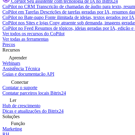
CoPilot
Seu assistente com tecnologia de IA no Bitrix24
CoPilot no CRM
Transcrição de chamadas de áudio para texto, res
CoPilot em Tarefas
Descrições de tarefas geradas por IA, resumos das 
CoPilot no Bate-papo
Fonte ilimitada de ideias, textos gerados por I
CoPilot nos Sites e lojas
Copy atraente sob demanda, imagens geradas 
CoPilot no Feed
Resumos de tópicos, ideias geradas por IA, edição e c
Ver todos os recursos do CoPilot
Ver todas as ferramentas
Preços
Recursos
Aprender
Webinars
Assistência Técnica
Guias e documentação API
Conectar
Contatar o suporte
Contatar parceiros locais Bitrix24
Ler
Hub de crescimento
Dicas e atualizações do Bitrix24
Soluções
Função
Marketing
RH