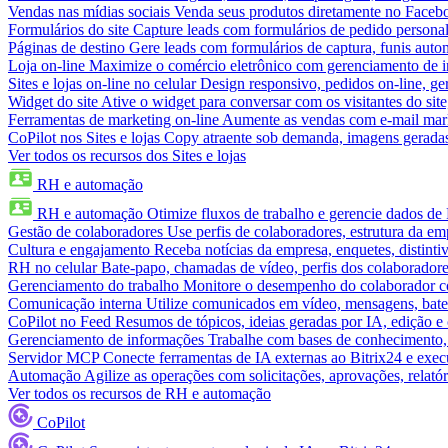
Vendas nas mídias sociais
Venda seus produtos diretamente no Face
Formulários do site
Capture leads com formulários de pedido personal
Páginas de destino
Gere leads com formulários de captura, funis aut
Loja on-line
Maximize o comércio eletrônico com gerenciamento de in
Sites e lojas on-line no celular
Design responsivo, pedidos on-line, ge
Widget do site
Ative o widget para conversar com os visitantes do sit
Ferramentas de marketing on-line
Aumente as vendas com e-mail mar
CoPilot nos Sites e lojas
Copy atraente sob demanda, imagens geradas 
Ver todos os recursos dos Sites e lojas
RH e automação
RH e automação
Otimize fluxos de trabalho e gerencie dados d
Gestão de colaboradores
Use perfis de colaboradores, estrutura da em
Cultura e engajamento
Receba notícias da empresa, enquetes, distinti
RH no celular
Bate-papo, chamadas de vídeo, perfis dos colaboradore
Gerenciamento do trabalho
Monitore o desempenho do colaborador com
Comunicação interna
Utilize comunicados em vídeo, mensagens, bate
CoPilot no Feed
Resumos de tópicos, ideias geradas por IA, edição e c
Gerenciamento de informações
Trabalhe com bases de conhecimento,
Servidor MCP
Conecte ferramentas de IA externas ao Bitrix24 e exec
Automação
Agilize as operações com solicitações, aprovações, relat
Ver todos os recursos de RH e automação
CoPilot