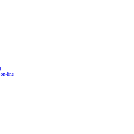
l
on-line