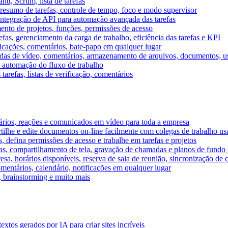
tt, Scrum, lista de tarefas
, resumo de tarefas, controle de tempo, foco e modo supervisor
 integração de API para automação avançada das tarefas
mento de projetos, funções, permissões de acesso
efas, gerenciamento da carga de trabalho, eficiência das tarefas e KPI
ficações, comentários, bate-papo em qualquer lugar
as de vídeo, comentários, armazenamento de arquivos, documentos, usu
 automação do fluxo de trabalho
tarefas, listas de verificação, comentários
ários, reações e comunicados em vídeo para toda a empresa
ilhe e edite documentos on-line facilmente com colegas de trabalho us
, defina permissões de acesso e trabalhe em tarefas e projetos
s, compartilhamento de tela, gravação de chamadas e planos de fundo 
sa, horários disponíveis, reserva de sala de reunião, sincronização de 
entários, calendário, notificações em qualquer lugar
A, brainstorming e muito mais
tos gerados por IA para criar sites incríveis