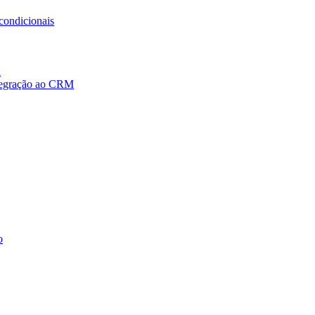
condicionais
a
ntegração ao CRM
o