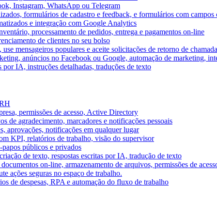
book, Instagram, WhatsApp ou Telegram
izados, formulários de cadastro e feedback, e formulários com campos 
omatizados e integração com Google Analytics
ventário, processamento de pedidos, entrega e pagamentos on-line
renciamento de clientes no seu bolso
e, use mensageiros populares e aceite solicitações de retorno de chamad
keting, anúncios no Facebook ou Google, automação de marketing, i
por IA, instruções detalhadas, traduções de texto
e RH
presa, permissões de acesso, Active Directory
vos de agradecimento, marcadores e notificações pessoais
s, aprovações, notificações em qualquer lugar
 KPI, relatórios de trabalho, visão do supervisor
-papos públicos e privados
riação de texto, respostas escritas por IA, tradução de texto
 documentos on-line, armazenamento de arquivos, permissões de acess
ute ações seguras no espaço de trabalho.
órios de despesas, RPA e automação do fluxo de trabalho