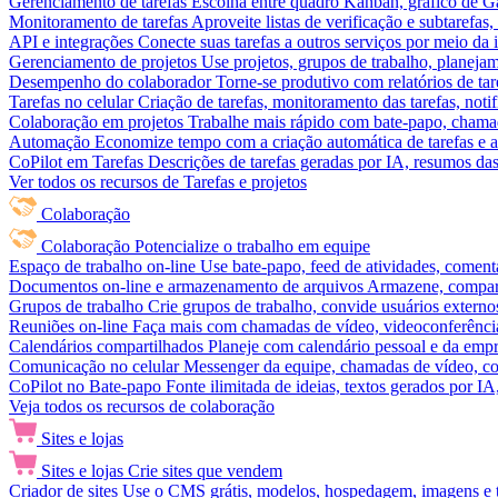
Gerenciamento de tarefas
Escolha entre quadro Kanban, gráfico de Gan
Monitoramento de tarefas
Aproveite listas de verificação e subtarefas
API e integrações
Conecte suas tarefas a outros serviços por meio da
Gerenciamento de projetos
Use projetos, grupos de trabalho, planeja
Desempenho do colaborador
Torne-se produtivo com relatórios de tar
Tarefas no celular
Criação de tarefas, monitoramento das tarefas, noti
Colaboração em projetos
Trabalhe mais rápido com bate-papo, chamad
Automação
Economize tempo com a criação automática de tarefas e a
CoPilot em Tarefas
Descrições de tarefas geradas por IA, resumos das 
Ver todos os recursos de Tarefas e projetos
Colaboração
Colaboração
Potencialize o trabalho em equipe
Espaço de trabalho on-line
Use bate-papo, feed de atividades, coment
Documentos on-line e armazenamento de arquivos
Armazene, compart
Grupos de trabalho
Crie grupos de trabalho, convide usuários externos
Reuniões on-line
Faça mais com chamadas de vídeo, videoconferência
Calendários compartilhados
Planeje com calendário pessoal e da empre
Comunicação no celular
Messenger da equipe, chamadas de vídeo, com
CoPilot no Bate-papo
Fonte ilimitada de ideias, textos gerados por I
Veja todos os recursos de colaboração
Sites e lojas
Sites e lojas
Crie sites que vendem
Criador de sites
Use o CMS grátis, modelos, hospedagem, imagens e tex