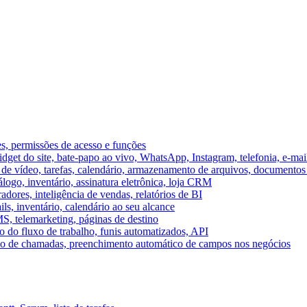
es, permissões de acesso e funções
et do site, bate-papo ao vivo, WhatsApp, Instagram, telefonia, e-mai
e vídeo, tarefas, calendário, armazenamento de arquivos, documentos 
logo, inventário, assinatura eletrônica, loja CRM
dores, inteligência de vendas, relatórios de BI
ils, inventário, calendário ao seu alcance
S, telemarketing, páginas de destino
 do fluxo de trabalho, funis automatizados, API
umo de chamadas, preenchimento automático de campos nos negócios