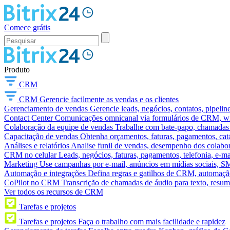
Comece grátis
Produto
CRM
CRM
Gerencie facilmente as vendas e os clientes
Gerenciamento de vendas
Gerencie leads, negócios, contatos, pipelin
Contact Center
Comunicações omnicanal via formulários de CRM, widg
Colaboração da equipe de vendas
Trabalhe com bate-papo, chamadas d
Capacitação de vendas
Obtenha orçamentos, faturas, pagamentos, catá
Análises e relatórios
Analise funil de vendas, desempenho dos colabora
CRM no celular
Leads, negócios, faturas, pagamentos, telefonia, e-ma
Marketing
Use campanhas por e-mail, anúncios em mídias sociais, SM
Automação e integrações
Defina regras e gatilhos de CRM, automação
CoPilot no CRM
Transcrição de chamadas de áudio para texto, res
Ver todos os recursos de CRM
Tarefas e projetos
Tarefas e projetos
Faça o trabalho com mais facilidade e rapidez