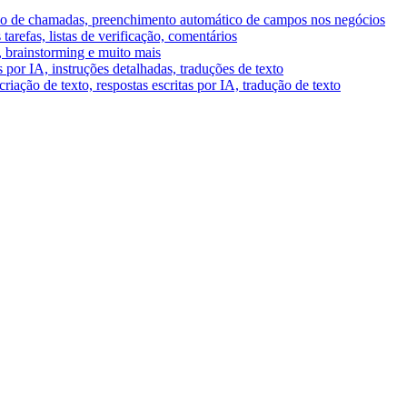
umo de chamadas, preenchimento automático de campos nos negócios
tarefas, listas de verificação, comentários
A, brainstorming e muito mais
por IA, instruções detalhadas, traduções de texto
riação de texto, respostas escritas por IA, tradução de texto